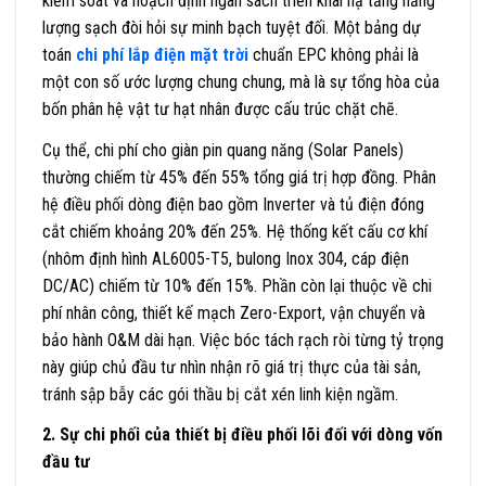
kiểm soát và hoạch định ngân sách triển khai hạ tầng năng
lượng sạch đòi hỏi sự minh bạch tuyệt đối. Một bảng dự
toán
chi phí lắp điện mặt trời
chuẩn EPC không phải là
một con số ước lượng chung chung, mà là sự tổng hòa của
bốn phân hệ vật tư hạt nhân được cấu trúc chặt chẽ.
Cụ thể, chi phí cho giàn pin quang năng (Solar Panels)
thường chiếm từ 45% đến 55% tổng giá trị hợp đồng. Phân
hệ điều phối dòng điện bao gồm Inverter và tủ điện đóng
cắt chiếm khoảng 20% đến 25%. Hệ thống kết cấu cơ khí
(nhôm định hình AL6005-T5, bulong Inox 304, cáp điện
DC/AC) chiếm từ 10% đến 15%. Phần còn lại thuộc về chi
phí nhân công, thiết kế mạch Zero-Export, vận chuyển và
bảo hành O&M dài hạn. Việc bóc tách rạch ròi từng tỷ trọng
này giúp chủ đầu tư nhìn nhận rõ giá trị thực của tài sản,
tránh sập bẫy các gói thầu bị cắt xén linh kiện ngầm.
2. Sự chi phối của thiết bị điều phối lõi đối với dòng vốn
đầu tư