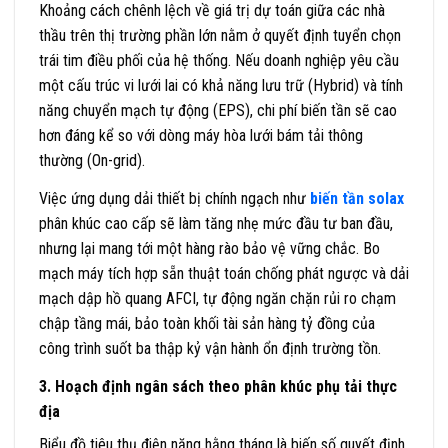
Khoảng cách chênh lệch về giá trị dự toán giữa các nhà
thầu trên thị trường phần lớn nằm ở quyết định tuyển chọn
trái tim điều phối của hệ thống. Nếu doanh nghiệp yêu cầu
một cấu trúc vi lưới lai có khả năng lưu trữ (Hybrid) và tính
năng chuyển mạch tự động (EPS), chi phí biến tần sẽ cao
hơn đáng kể so với dòng máy hòa lưới bám tải thông
thường (On-grid).
Việc ứng dụng dải thiết bị chính ngạch như
biến tần solax
phân khúc cao cấp sẽ làm tăng nhẹ mức đầu tư ban đầu,
nhưng lại mang tới một hàng rào bảo vệ vững chắc. Bo
mạch máy tích hợp sẵn thuật toán chống phát ngược và dải
mạch dập hồ quang AFCI, tự động ngăn chặn rủi ro chạm
chập tầng mái, bảo toàn khối tài sản hàng tỷ đồng của
công trình suốt ba thập kỷ vận hành ổn định trường tồn.
3. Hoạch định ngân sách theo phân khúc phụ tải thực
địa
Biểu đồ tiêu thụ điện năng hằng tháng là biến số quyết định