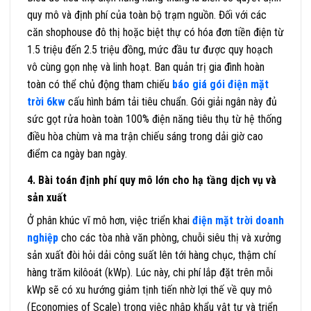
quy mô và định phí của toàn bộ trạm nguồn. Đối với các
căn shophouse đô thị hoặc biệt thự có hóa đơn tiền điện từ
1.5 triệu đến 2.5 triệu đồng, mức đầu tư được quy hoạch
vô cùng gọn nhẹ và linh hoạt. Ban quản trị gia đình hoàn
toàn có thể chủ động tham chiếu
báo giá gói điện mặt
trời 6kw
cấu hình bám tải tiêu chuẩn. Gói giải ngân này đủ
sức gọt rửa hoàn toàn 100% điện năng tiêu thụ từ hệ thống
điều hòa chùm và ma trận chiếu sáng trong dải giờ cao
điểm ca ngày ban ngày.
4. Bài toán định phí quy mô lớn cho hạ tầng dịch vụ và
sản xuất
Ở phân khúc vĩ mô hơn, việc triển khai
điện mặt trời doanh
nghiệp
cho các tòa nhà văn phòng, chuỗi siêu thị và xưởng
sản xuất đòi hỏi dải công suất lên tới hàng chục, thậm chí
hàng trăm kilôoát (kWp). Lúc này, chi phí lắp đặt trên mỗi
kWp sẽ có xu hướng giảm tịnh tiến nhờ lợi thế về quy mô
(Economies of Scale) trong việc nhập khẩu vật tư và triển