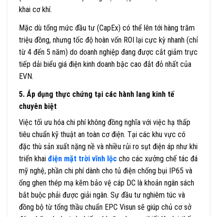
khai cơ khí.
Mặc dù tổng mức đầu tư (CapEx) có thể lên tới hàng trăm
triệu đồng, nhưng tốc độ hoàn vốn ROI lại cực kỳ nhanh (chỉ
từ 4 đến 5 năm) do doanh nghiệp đang được cắt giảm trực
tiếp dải biểu giá điện kinh doanh bậc cao đắt đỏ nhất của
EVN.
5. Áp dụng thực chứng tại các hành lang kinh tế
chuyên biệt
Việc tối ưu hóa chi phí không đồng nghĩa với việc hạ thấp
tiêu chuẩn kỹ thuật an toàn cơ điện. Tại các khu vực có
đặc thù sản xuất nặng nề và nhiều rủi ro sụt điện áp như khi
triển khai
điện mặt trời vĩnh lộc
cho các xưởng chế tác đá
mỹ nghệ, phần chi phí dành cho tủ điện chống bụi IP65 và
ống ghen thép mạ kẽm bảo vệ cáp DC là khoản ngân sách
bắt buộc phải được giải ngân. Sự đầu tư nghiêm túc và
đồng bộ từ tổng thầu chuẩn EPC Visun sẽ giúp chủ cơ sở