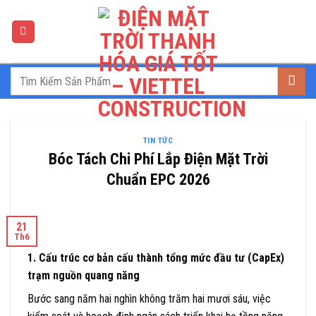
Skip
to
content
TIN TỨC
Bóc Tách Chi Phí Lắp Điện Mặt Trời
Chuẩn EPC 2026
21
Th6
1. Cấu trúc cơ bản cấu thành tổng mức đầu tư (CapEx)
trạm nguồn quang năng
Bước sang năm hai nghìn không trăm hai mươi sáu, việc