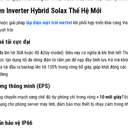
n Inverter Hybrid Solax Thế Hệ Mới
huộc giải pháp
lắp điện mặt trời viettel
khi phối hợp triển khai cùng Vis
ợt trội:
uá tải cực đại
a lên tới
30A
hoặc
40 A
(tùy model). Điều này có nghĩa là khi thời tiết T
tức tận dụng tối đa dòng điện từ tấm pin để nạp đầy bình lưu trữ mà khô
á tải đầu ra backup lên tới 1
50%
trong vòng 60 giây, giúp khởi động các
dàng.
ượng thông minh (EPS)
 động chuyển mạch sang chế độ dự phòng chỉ trong vòng
< 10 mili giây
Tốc
ụng cho phòng server máy tính, đảm bảo mọi thiết bị nhạy cảm trong n
uẩn bảo vệ IP66