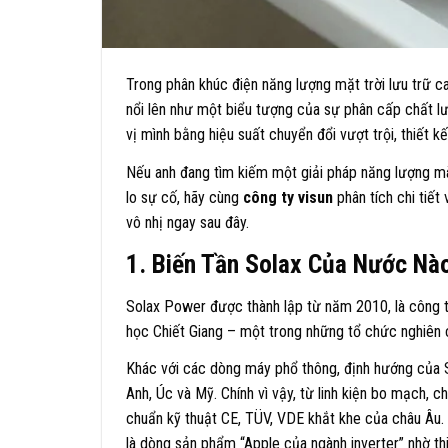
Trong phân khúc điện năng lượng mặt trời lưu trữ 
nổi lên như một biểu tượng của sự phân cấp chất lư
vị mình bằng hiệu suất chuyển đổi vượt trội, thiết kế 
Nếu anh đang tìm kiếm một giải pháp năng lượng mà
lo sự cố, hãy cùng
công ty visun
phân tích chi tiết
vô nhị ngay sau đây.
1. Biến Tần Solax Của Nước Nà
Solax Power được thành lập từ năm 2010, là công t
học Chiết Giang – một trong những tổ chức nghiên 
Khác với các dòng máy phổ thông, định hướng của So
Anh, Úc và Mỹ. Chính vì vậy, từ linh kiện bo mạch, 
chuẩn kỹ thuật CE, TÜV, VDE khắt khe của châu Âu. 
là dòng sản phẩm “Apple của ngành inverter” nhờ thi