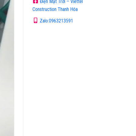
Điện Mặt Trời – Viettel
Construction Thanh Hóa
Zalo:0963213591