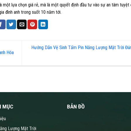
 một lựa chọn giá rẻ, mà là một quyết định đầu tư vào sự an tâm tuyệt 
ia đình anh trong suốt 10 năm tới.
Hướng Dẫn Vệ Sinh Tấm Pin Năng Lượng Mặt Trời Đú
anh Hóa
N MỤC
BẢN ĐỒ
hiệu
Năng Lượng Mặt Trời