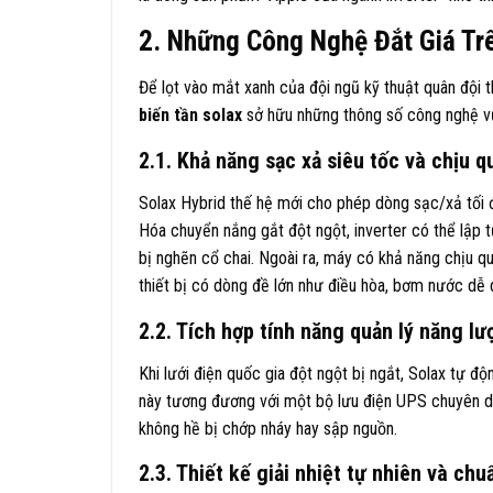
2. Những Công Nghệ Đắt Giá Trê
Để lọt vào mắt xanh của đội ngũ kỹ thuật quân đội t
biến tần solax
sở hữu những thông số công nghệ vư
2.1. Khả năng sạc xả siêu tốc và chịu q
Solax Hybrid thế hệ mới cho phép dòng sạc/xả tối đ
Hóa chuyển nắng gắt đột ngột, inverter có thể lập 
bị nghẽn cổ chai. Ngoài ra, máy có khả năng chịu qu
thiết bị có dòng đề lớn như điều hòa, bơm nước dễ 
2.2. Tích hợp tính năng quản lý năng l
Khi lưới điện quốc gia đột ngột bị ngắt, Solax tự
này tương đương với một bộ lưu điện UPS chuyên d
không hề bị chớp nháy hay sập nguồn.
2.3. Thiết kế giải nhiệt tự nhiên và ch