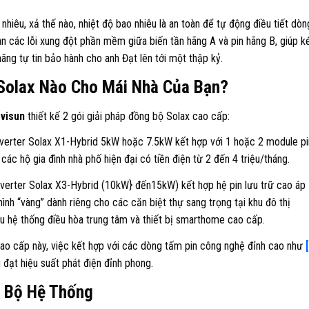
 nhiêu, xả thế nào, nhiệt độ bao nhiêu là an toàn để tự động điều tiết dòn
àn các lỗi xung đột phần mềm giữa biến tần hãng A và pin hãng B, giúp k
 hãng tự tin bảo hành cho anh Đạt lên tới một thập kỷ.
Solax Nào Cho Mái Nhà Của Bạn?
 visun
thiết kế 2 gói giải pháp đồng bộ Solax cao cấp:
verter Solax X1-Hybrid
5kW
hoặc
7.5kW
kết hợp với 1 hoặc 2 module pi
các hộ gia đình nhà phố hiện đại có tiền điện từ 2 đến 4 triệu/tháng.
verter Solax X3-Hybrid (
10kW}
đến
15kW
) kết hợp hệ pin lưu trữ cao áp
 hình “vàng” dành riêng cho các căn biệt thự sang trọng tại khu đô thị
u hệ thống điều hòa trung tâm và thiết bị smarthome cao cấp.
cao cấp này, việc kết hợp với các dòng tấm pin công nghệ đỉnh cao như
 đạt hiệu suất phát điện đỉnh phong.
i Bộ Hệ Thống