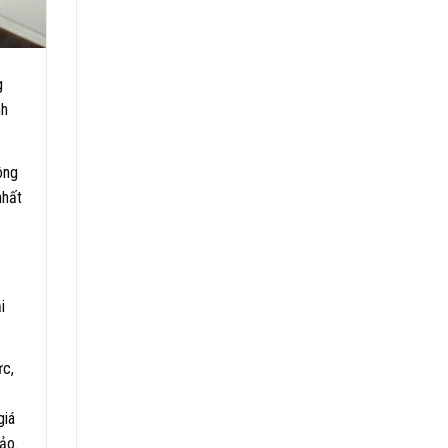
g
nh
ông
nhất
i
ức,
giá
ảo.