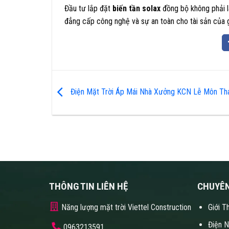
Đầu tư lắp đặt
biến tần solax
đồng bộ không phải là
đẳng cấp công nghệ và sự an toàn cho tài sản của g
Điện Mặt Trời Áp Mái Nhà Xưởng KCN Lễ Môn Th
THÔNG TIN LIÊN HỆ
CHUYÊ
Năng lượng mặt trời Viettel Construction
Giới T
Điện 
0963213591