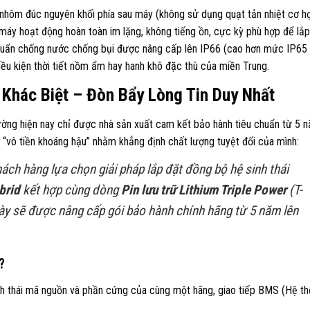
 nhôm đúc nguyên khối phía sau máy (không sử dụng quạt tản nhiệt cơ h
máy hoạt động hoàn toàn im lặng, không tiếng ồn, cực kỳ phù hợp để lắp
 Chuẩn chống nước chống bụi được nâng cấp lên IP66 (cao hơn mức IP65
ều kiện thời tiết nồm ẩm hay hanh khô đặc thù của miền Trung.
Khác Biệt – Đòn Bẩy Lòng Tin Duy Nhất
rường hiện nay chỉ được nhà sản xuất cam kết bảo hành tiêu chuẩn từ 5 
 “vô tiền khoáng hậu” nhằm khẳng định chất lượng tuyệt đối của mình:
ách hàng lựa chọn giải pháp lắp đặt đồng bộ hệ sinh thái
brid
kết hợp cùng dòng
Pin lưu trữ Lithium Triple Power
(T-
này sẽ được nâng cấp gói bảo hành chính hãng từ 5 năm lên
?
inh thái mã nguồn và phần cứng của cùng một hãng, giao tiếp BMS (Hệ t