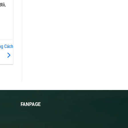
đối,
ng Cách
FANPAGE