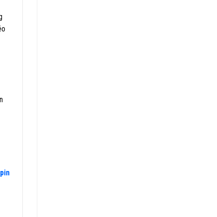
g
éo
n
[pin