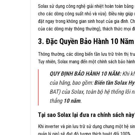
Solax sử dụng công nghệ giải nhiệt hoàn toàn bằng
cho các dòng công suất nhỏ và vừa). Điều này giúp 
đặt ngay trong không gian sinh hoạt của gia đình.
của các dòng máy thông thường), thách thức mọi đi
3. Đặc Quyền Bảo Hành 10 Năm 
Thông thường, các dòng biến tần lưu trữ trên thị t
Tuy nhiên, Solax mang đến một chính sách bảo hành
QUY ĐỊNH BẢO HÀNH 10 NĂM:
Khi kh
của hãng, bao gồm:
Biến tần Solax Hy
BAT) của Solax, toàn bộ hệ thống lõi 
thẳng
10 năm
.
Tại sao Solax lại đưa ra chính sách này
Khi inverter và pin lưu trữ sử dụng chung một hệ s
quản lý pin) sẽ đạt độ tương thích tuyệt đối
100%
.