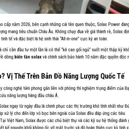
cao cấp năm 2026, bên cạnh những cái tên quen thuộc, Solax Power đan
ợng mang tiêu chuẩn Châu Âu. Không chạy đua về giá thành rẻ, Solax đị
tinh tế và đặc biệt là hệ sinh thái “All-in-one” cực kỳ an toàn.
 chỉ cần đầu tư một lần là có thể “kê cao gối ngủ” suốt một thập kỷ kh
 về dòng
biến tần solax
và chính sách bảo hành 10 năm đặc quyền độc 
o? Vị Thế Trên Bản Đồ Năng Lượng Quốc Tế
y công nghệ tiên phong gắn liền với phòng thí nghiệm trọng điểm của Đạ
cứu năng lượng hàng đầu châu Á.
lax ngay từ ngày đầu là chinh phục các thị trường khó tính nhất như Đ
chip xử lý cho đến lớp vỏ bọc bên ngoài của Solax đều đáp ứng các tiêu
Tại Việt Nam, Solax được các chủ biệt thự và các kỹ sư hệ thống đánh 
ết kế nguyên khối không ốc vít mặt trước và độ hoàn thiện cực kỳ tinh x