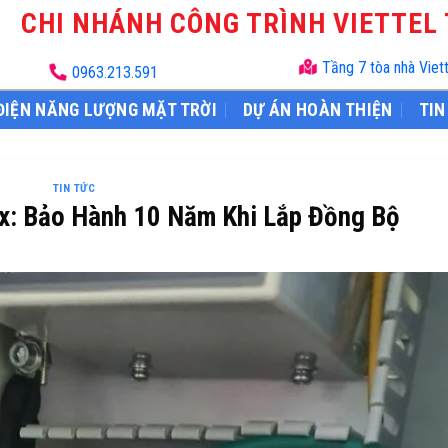
CHI NHÁNH CÔNG TRÌNH VIETTEL
Tầng 7 tòa nhà Viet
0963.213.591
ĐIỆN NĂNG LƯỢNG MẶT TRỜI
DỰ ÁN HOÀN THIỆN
TIN
TIN TỨC
ax: Bảo Hành 10 Năm Khi Lắp Đồng Bộ