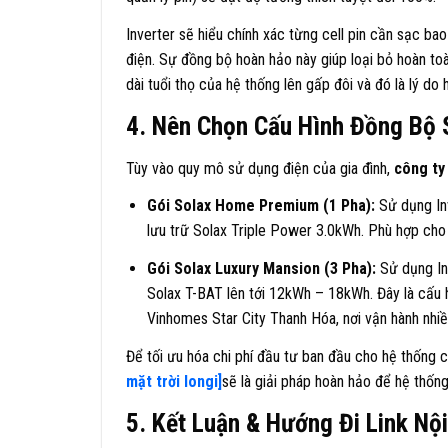
Inverter sẽ hiểu chính xác từng cell pin cần sạc bao
điện. Sự đồng bộ hoàn hảo này giúp loại bỏ hoàn to
dài tuổi thọ của hệ thống lên gấp đôi và đó là lý do
4. Nên Chọn Cấu Hình Đồng Bộ 
Tùy vào quy mô sử dụng điện của gia đình,
công ty
Gói Solax Home Premium (1 Pha):
Sử dụng In
lưu trữ Solax Triple Power
3.0kWh
. Phù hợp cho 
Gói Solax Luxury Mansion (3 Pha):
Sử dụng In
Solax T-BAT lên tới
12kWh – 18kWh
. Đây là cấu
Vinhomes Star City Thanh Hóa, nơi vận hành nhiề
Để tối ưu hóa chi phí đầu tư ban đầu cho hệ thống 
mặt trời longi]
sẽ là giải pháp hoàn hảo để hệ thống
5. Kết Luận & Hướng Đi Link Nộ