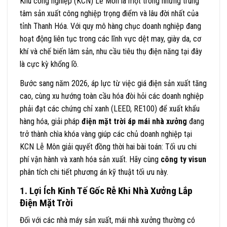
Khu công nghiệp (KCN) Lễ Môn là một trong những trung
tâm sản xuất công nghiệp trọng điểm và lâu đời nhất của
tỉnh Thanh Hóa. Với quy mô hàng chục doanh nghiệp đang
hoạt động liên tục trong các lĩnh vực dệt may, giày da, cơ
khí và chế biến lâm sản, nhu cầu tiêu thụ điện năng tại đây
là cực kỳ khổng lồ.
Bước sang năm 2026, áp lực từ việc giá điện sản xuất tăng
cao, cùng xu hướng toàn cầu hóa đòi hỏi các doanh nghiệp
phải đạt các chứng chỉ xanh (LEED, RE100) để xuất khẩu
hàng hóa, giải pháp
điện mặt trời áp mái nhà xưởng
đang
trở thành chìa khóa vàng giúp các chủ doanh nghiệp tại
KCN Lễ Môn giải quyết đồng thời hai bài toán: Tối ưu chi
phí vận hành và xanh hóa sản xuất. Hãy cùng
công ty visun
phân tích chi tiết phương án kỹ thuật tối ưu này.
1. Lợi Ích Kinh Tế Gốc Rễ Khi Nhà Xưởng Lắp
Điện Mặt Trời
Đối với các nhà máy sản xuất, mái nhà xưởng thường có