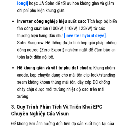
longi]
hoặc JA Solar để tối ưu hóa không gian và giảm
chi phí phụ kiện khung giàn.
Inverter công nghiệp hiệu suất cao:
Tích hợp bộ biến
tần công suất lớn (100kW, 110kW, 125kW) từ các
thương hiệu hàng đầu như
[inverter hybrid deye]
,
Solis, Sungrow. Hệ thống được tích hợp giải pháp chống
dòng ngược (Zero-Export) nghiêm ngặt để đảm bảo an
toàn lưới điện nội bộ.
Hệ khung giàn và vật tư phụ đạt chuẩn:
Khung nhôm
anode, kẹp chuyên dụng cho mái tôn clip-lock/standing-
seam không khoan thủng mái tôn, dây cáp DC chống
cháy chịu được môi trường nhiệt độ cao trên mái
xưởng.
3. Quy Trình Phân Tích Và Triển Khai EPC
Chuyên Nghiệp Của Visun
Để không làm ảnh hưởng đến tiến độ sản xuất hiện tại của