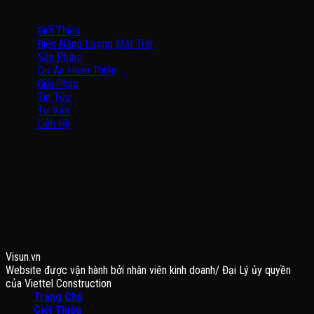
CHUYÊN MỤC
Giới Thiệu
Điện Năng Lượng Mặt Trời
Sản Phẩm
Dự Án Hoàn Thiện
Giải Pháp
Tin Tức
Tư Vấn
Liên Hệ
BẢN ĐỒ
FANPAGE
Visun.vn
Website được vận hành bởi nhân viên kinh doanh/ Đại Lý ủy quyền
của Viettel Construction
Trang Chủ
Giới Thiệu