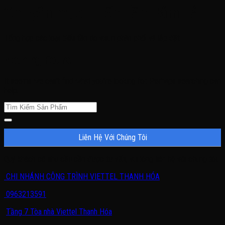
Chuyên mục:
Biến Tần Bám Tải
Tổng hợp các loại biến tần do visun phân phối và lắp đặt
Nothing Found
It seems we can’t find what you’re looking for. Perhaps searching can
help.
Liên Hệ Với Chúng Tôi
Quý khách có nhu cầu cần được tư vấn, vui lòng liên hệ với chúng tôi.
CHI NHÁNH CÔNG TRÌNH VIETTEL THANH HÓA
0963213591
Tầng 7 Tòa nhà Viettel Thanh Hóa