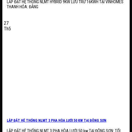
LẮP ĐẶT HỆ THỐNG NLMT HYBRID 9KW LƯU TRỮ 16KWH TẠI VINHOMES
THANH HÓA: ĐẲNG
27
Th5
LẮP ĐẶT HỆ THỐNG NLMT 3 PHA HÒA LƯỚI 50 KW TẠI ĐÔNG SƠN
LẮP ĐẶT HỆ THỐNG NLMT 3 PHA HÒA LƯỚI 50 kw TẠI ĐÔNG SƠN: TỐI