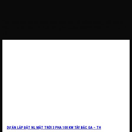
Chuyên mục:
Dự Án Hoàn Thiện
Cập nhật các dự án hoàn thiện mới nhất về Năng lượng mặt trời từ
Visun Thanh Hóa. Hãy Liên hệ ngày hotline 0963213591 để được tư
vấn
DỰ ÁN LẮP ĐẶT NL MẶT TRỜI 3 PHA 100 KW TÂY BẮC GA – TH