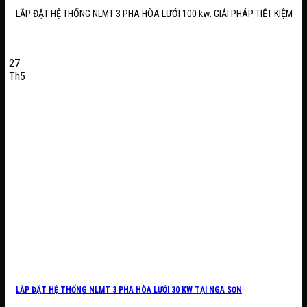
LẮP ĐẶT HỆ THỐNG NLMT 3 PHA HÒA LƯỚI 100 kw: GIẢI PHÁP TIẾT KIỆM
27
Th5
LẮP ĐẶT HỆ THỐNG NLMT 3 PHA HÒA LƯỚI 30 KW TẠI NGA SƠN