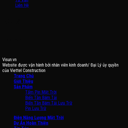
Liên Hệ
BẢN ĐỒ
FANPAGE
Visun.vn
Website được vận hành bởi nhân viên kinh doanh/ Đại Lý ủy quyền
của Viettel Construction
Trang Chủ
Giới Thiệu
Sản Phẩm
Tấm Pin Mặt Trời
Biến Tần Bám Tải
Biến Tần Bám Tải Lưu Trữ
Pin Lưu Trữ
Điện Năng Lượng Mặt Trời
Dự Án Hoàn Thiện