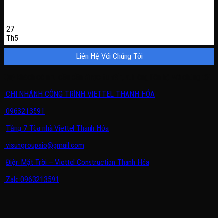
27
Th5
Liên Hệ Với Chúng Tôi
Quý khách có nhu cầu cần được tư vấn, vui lòng liên hệ với chúng tôi.
CHI NHÁNH CÔNG TRÌNH VIETTEL THANH HÓA
0963213591
Tầng 7 Tòa nhà Viettel Thanh Hóa
visungroupaio@gmail.com
Điện Mặt Trời – Viettel Construction Thanh Hóa
Zalo:0963213591