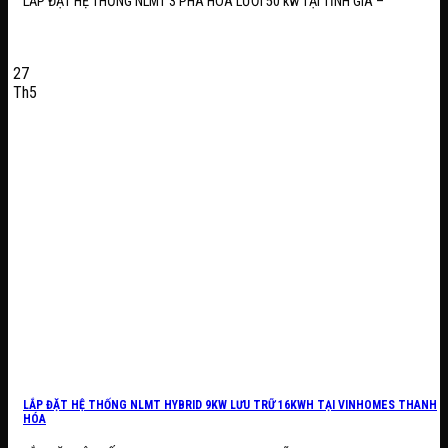
LẮP ĐẶT HỆ THỐNG NLMT 3 PHA HÒA LƯỚI 50 kw TẠI TĨNH GIA –
27
Th5
LẮP ĐẶT HỆ THỐNG NLMT HYBRID 9KW LƯU TRỮ 16KWH TẠI VINHOMES THANH
HÓA