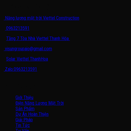
THÔNG TIN LIÊN HỆ
Năng lượng mặt trời Viettel Construction
0963213591
Tầng 7 Tòa Nhà Viettel Thanh Hóa
visungroupaio@gmail.com
Solar Viettel ThanhHoa
Zalo:0963213591
CHUYÊN MỤC
Giới Thiệu
Điện Năng Lượng Mặt Trời
Sản Phẩm
Dự Án Hoàn Thiện
Giải Pháp
Tin Tức
Tư Vấn