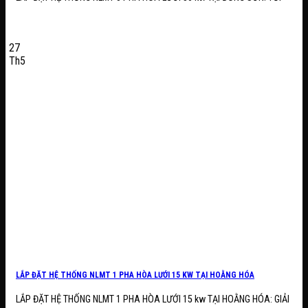
27
Th5
LẮP ĐẶT HỆ THỐNG NLMT 1 PHA HÒA LƯỚI 15 KW TẠI HOẰNG HÓA
LẮP ĐẶT HỆ THỐNG NLMT 1 PHA HÒA LƯỚI 15 kw TẠI HOẰNG HÓA: GIẢI