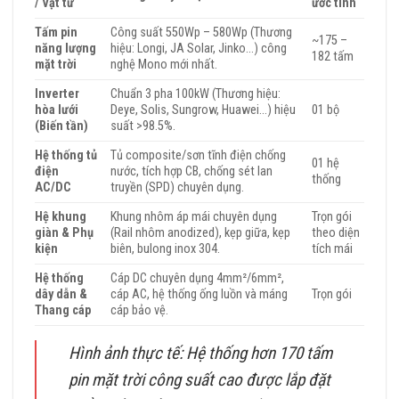
/ Vật tư
ước tính
Tấm pin
Công suất 550Wp – 580Wp (Thương
~175 –
năng lượng
hiệu: Longi, JA Solar, Jinko…) công
182 tấm
mặt trời
nghệ Mono mới nhất.
Inverter
Chuẩn 3 pha 100kW (Thương hiệu:
hòa lưới
Deye, Solis, Sungrow, Huawei…) hiệu
01 bộ
(Biến tần)
suất >98.5%.
Hệ thống tủ
Tủ composite/sơn tĩnh điện chống
01 hệ
điện
nước, tích hợp CB, chống sét lan
thống
AC/DC
truyền (SPD) chuyên dụng.
Hệ khung
Khung nhôm áp mái chuyên dụng
Trọn gói
giàn & Phụ
(Rail nhôm anodized), kẹp giữa, kẹp
theo diện
kiện
biên, bulong inox 304.
tích mái
Hệ thống
Cáp DC chuyên dụng 4mm²/6mm²,
dây dẫn &
cáp AC, hệ thống ống luồn và máng
Trọn gói
Thang cáp
cáp bảo vệ.
Hình ảnh thực tế: Hệ thống hơn 170 tấm
pin mặt trời công suất cao được lắp đặt