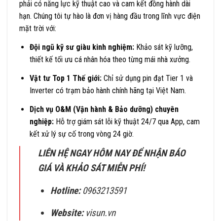
phải có năng lực kỹ thuật cao và cam kết đồng hành dài
hạn. Chúng tôi tự hào là đơn vị hàng đầu trong lĩnh vực điện
mặt trời với:
Đội ngũ kỹ sư giàu kinh nghiệm:
Khảo sát kỹ lưỡng,
thiết kế tối ưu cá nhân hóa theo từng mái nhà xưởng.
Vật tư Top 1 Thế giới:
Chỉ sử dụng pin đạt Tier 1 và
Inverter có trạm bảo hành chính hãng tại Việt Nam.
Dịch vụ O&M (Vận hành & Bảo dưỡng) chuyên
nghiệp:
Hỗ trợ giám sát lỗi kỹ thuật 24/7 qua App, cam
kết xử lý sự cố trong vòng 24 giờ.
LIÊN HỆ NGAY HÔM NAY ĐỂ NHẬN BÁO
GIÁ VÀ KHẢO SÁT MIỄN PHÍ!
Hotline:
0963213591
Website:
visun.vn