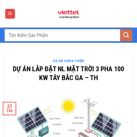
Skip
to
content
DỰ ÁN HOÀN THIỆN
DỰ ÁN LẮP ĐẶT NL MẶT TRỜI 3 PHA 100
KW TÂY BẮC GA – TH
27
Th5