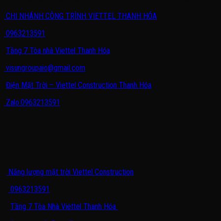
CHI NHÁNH CÔNG TRÌNH VIETTEL THANH HÓA
0963213591
Tầng 7 Tòa nhà Viettel Thanh Hóa
visungroupaio@gmail.com
Điện Mặt Trời – Viettel Construction Thanh Hóa
Zalo:0963213591
THÔNG TIN LIÊN HỆ
Năng lượng mặt trời Viettel Construction
0963213591
Tầng 7 Tòa Nhà Viettel Thanh Hóa