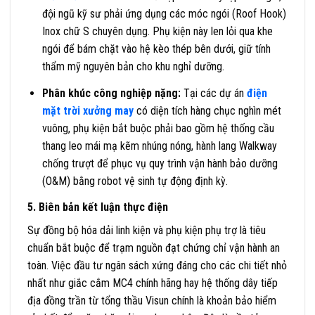
đội ngũ kỹ sư phải ứng dụng các móc ngói (Roof Hook)
Inox chữ S chuyên dụng. Phụ kiện này len lỏi qua khe
ngói để bám chặt vào hệ kèo thép bên dưới, giữ tính
thẩm mỹ nguyên bản cho khu nghỉ dưỡng.
Phân khúc công nghiệp nặng:
Tại các dự án
điện
mặt trời xưởng may
có diện tích hàng chục nghìn mét
vuông, phụ kiện bắt buộc phải bao gồm hệ thống cầu
thang leo mái mạ kẽm nhúng nóng, hành lang Walkway
chống trượt để phục vụ quy trình vận hành bảo dưỡng
(O&M) bằng robot vệ sinh tự động định kỳ.
5. Biên bản kết luận thực điện
Sự đồng bộ hóa dải linh kiện và phụ kiện phụ trợ là tiêu
chuẩn bắt buộc để trạm nguồn đạt chứng chỉ vận hành an
toàn. Việc đầu tư ngân sách xứng đáng cho các chi tiết nhỏ
nhất như giắc cắm MC4 chính hãng hay hệ thống dây tiếp
địa đồng trần từ tổng thầu Visun chính là khoản bảo hiểm