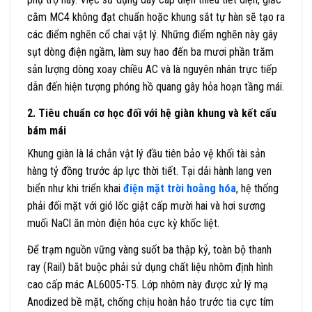
cắm MC4 không đạt chuẩn hoặc khung sắt tự hàn sẽ tạo ra
các điểm nghẽn cổ chai vật lý. Những điểm nghẽn này gây
sụt dòng điện ngầm, làm suy hao đến ba mươi phần trăm
sản lượng dòng xoay chiều AC và là nguyên nhân trực tiếp
dẫn đến hiện tượng phóng hồ quang gây hỏa hoạn tầng mái.
2. Tiêu chuẩn cơ học đối với hệ giàn khung và kết cấu
bám mái
Khung giàn là lá chắn vật lý đầu tiên bảo vệ khối tài sản
hàng tỷ đồng trước áp lực thời tiết. Tại dải hành lang ven
biển như khi triển khai
điện mặt trời hoằng hóa
, hệ thống
phải đối mặt với gió lốc giật cấp mười hai và hơi sương
muối NaCl ăn mòn điện hóa cực kỳ khốc liệt.
Để trạm nguồn vững vàng suốt ba thập kỷ, toàn bộ thanh
ray (Rail) bắt buộc phải sử dụng chất liệu nhôm định hình
cao cấp mác AL6005-T5. Lớp nhôm này được xử lý mạ
Anodized bề mặt, chống chịu hoàn hảo trước tia cực tím