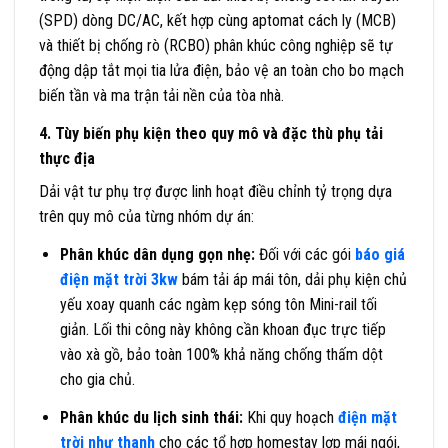
(SPD) dòng DC/AC, kết hợp cùng aptomat cách ly (MCB)
và thiết bị chống rò (RCBO) phân khúc công nghiệp sẽ tự
động dập tắt mọi tia lửa điện, bảo vệ an toàn cho bo mạch
biến tần và ma trận tải nền của tòa nhà.
4. Tùy biến phụ kiện theo quy mô và đặc thù phụ tải
thực địa
Dải vật tư phụ trợ được linh hoạt điều chỉnh tỷ trọng dựa
trên quy mô của từng nhóm dự án:
Phân khúc dân dụng gọn nhẹ:
Đối với các gói
báo giá
điện mặt trời 3kw
bám tải áp mái tôn, dải phụ kiện chủ
yếu xoay quanh các ngàm kẹp sóng tôn Mini-rail tối
giản. Lối thi công này không cần khoan đục trực tiếp
vào xà gồ, bảo toàn 100% khả năng chống thấm dột
cho gia chủ.
Phân khúc du lịch sinh thái:
Khi quy hoạch
điện mặt
trời như thanh
cho các tổ hợp homestay lợp mái ngói,