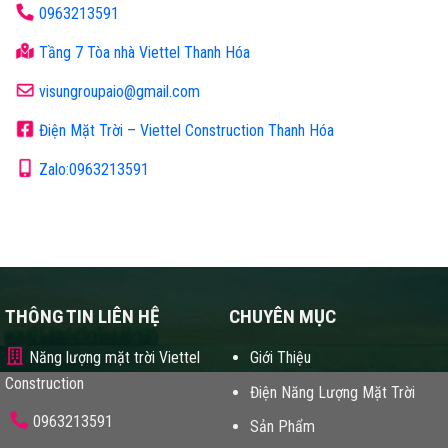
0963213591
Tầng 7 Tòa nhà Viettel Thanh Hóa
visungroupaio@gmail.com
Điện Mặt Trời – Viettel Construction Thanh Hóa
Zalo:0963213591
THÔNG TIN LIÊN HỆ
CHUYÊN MỤC
Năng lượng mặt trời Viettel
Giới Thiệu
Construction
Điện Năng Lượng Mặt Trời
0963213591
Sản Phẩm