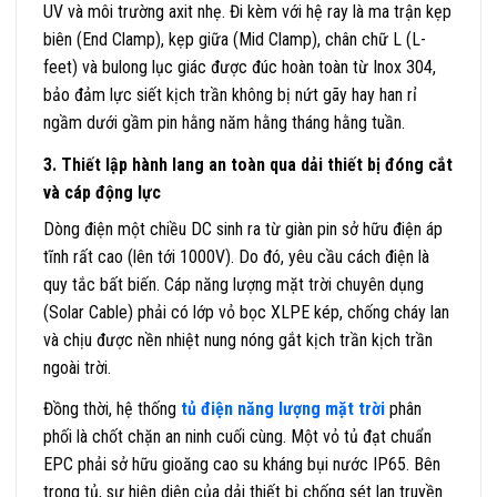
UV và môi trường axit nhẹ. Đi kèm với hệ ray là ma trận kẹp
biên (End Clamp), kẹp giữa (Mid Clamp), chân chữ L (L-
feet) và bulong lục giác được đúc hoàn toàn từ Inox 304,
bảo đảm lực siết kịch trần không bị nứt gãy hay han rỉ
ngầm dưới gầm pin hằng năm hằng tháng hằng tuần.
3. Thiết lập hành lang an toàn qua dải thiết bị đóng cắt
và cáp động lực
Dòng điện một chiều DC sinh ra từ giàn pin sở hữu điện áp
tĩnh rất cao (lên tới 1000V). Do đó, yêu cầu cách điện là
quy tắc bất biến. Cáp năng lượng mặt trời chuyên dụng
(Solar Cable) phải có lớp vỏ bọc XLPE kép, chống cháy lan
và chịu được nền nhiệt nung nóng gắt kịch trần kịch trần
ngoài trời.
Đồng thời, hệ thống
tủ điện năng lượng mặt trời
phân
phối là chốt chặn an ninh cuối cùng. Một vỏ tủ đạt chuẩn
EPC phải sở hữu gioăng cao su kháng bụi nước IP65. Bên
trong tủ, sự hiện diện của dải thiết bị chống sét lan truyền