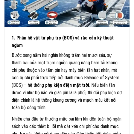
1. Phân hệ vật tư phụ trợ (BOS) và rào cản kỹ thuật
ngầm
Bước sang năm hai nghìn không trăm hai mươi sáu, sự
thành bại của một trạm nguồn quang năng bám tải không
chỉ phụ thuộc vào tấm pin hay máy biến tần hạt nhân, mà
còn bị chi phối trực tiếp bởi danh mục Balance of System
(BOS) – hệ thống
phụ kiện điện mặt trời
. Nếu biến tần
được ví như bộ não và giàn pin là lá phổi, thì dải phụ kiện cơ
điện chính là hệ thống khung xương và mạch máu kết nối
toàn bộ công trình.
Nhiều chủ đầu tư thường mắc sai lầm khi dồn toàn bộ ngân
sách vào các thiết bị lõi mà cắt xén chi phí cho danh mục
phụ trợ này. Việc sử dụng dây cáp điện thiếu tiết diện, giắc