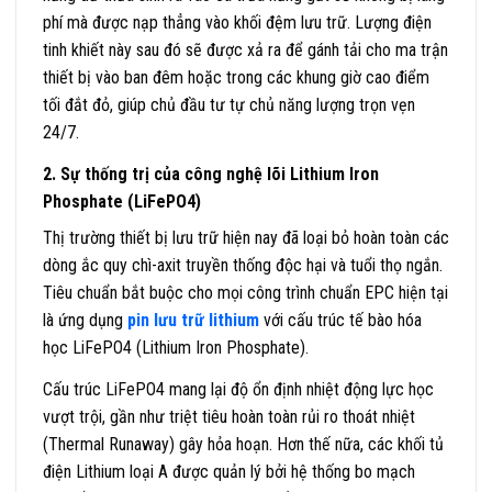
phí mà được nạp thẳng vào khối đệm lưu trữ. Lượng điện
tinh khiết này sau đó sẽ được xả ra để gánh tải cho ma trận
thiết bị vào ban đêm hoặc trong các khung giờ cao điểm
tối đắt đỏ, giúp chủ đầu tư tự chủ năng lượng trọn vẹn
24/7.
2. Sự thống trị của công nghệ lõi Lithium Iron
Phosphate (LiFePO4)
Thị trường thiết bị lưu trữ hiện nay đã loại bỏ hoàn toàn các
dòng ắc quy chì-axit truyền thống độc hại và tuổi thọ ngắn.
Tiêu chuẩn bắt buộc cho mọi công trình chuẩn EPC hiện tại
là ứng dụng
pin lưu trữ lithium
với cấu trúc tế bào hóa
học LiFePO4 (Lithium Iron Phosphate).
Cấu trúc LiFePO4 mang lại độ ổn định nhiệt động lực học
vượt trội, gần như triệt tiêu hoàn toàn rủi ro thoát nhiệt
(Thermal Runaway) gây hỏa hoạn. Hơn thế nữa, các khối tủ
điện Lithium loại A được quản lý bởi hệ thống bo mạch