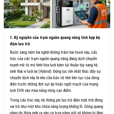
1. Kỷ nguyên của trạm nguồn quang năng tích hợp bộ
đệm lưu trữ
Bước sang năm hai nghìn không trăm hai mươi sáu, cấu
trúc của các trạm nguồn quang năng đang dịch chuyển
mạnh mẽ từ mô hình hòa lưới bám tải thuần túy sang hệ
sinh thái vi lưới lai (Hybrid). Động lực lớn nhất thúc đẩy sự
chuyển dịch này là nhu cầu bảo vệ tính liên tục của dòng
điện trước những đợt sụt áp hoặc ngắt mạch của mạng
lưới EVN vào mùa nắng nóng cao điểm.
Trong cấu trúc này, hệ thống pin lưu trữ điện mặt trời đóng
vai trò như một kho chứa năng lượng khổng lồ. Dòng quang
năng dư thừa sinh ra vào ca trưa nắng gắt sẽ không bị lãng