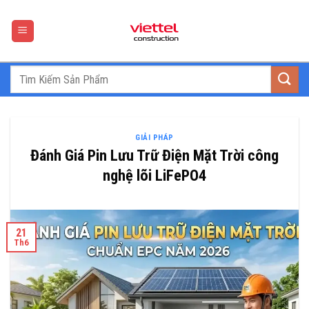
Skip
to
content
GIẢI PHÁP
Đánh Giá Pin Lưu Trữ Điện Mặt Trời công
nghệ lõi LiFePO4
21
Th6