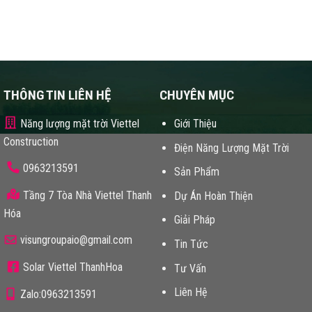
THÔNG TIN LIÊN HỆ
CHUYÊN MỤC
Năng lượng mặt trời Viettel
Giới Thiệu
Construction
Điện Năng Lượng Mặt Trời
0963213591
Sản Phẩm
Tầng 7 Tòa Nhà Viettel Thanh
Dự Án Hoàn Thiện
Hóa
Giải Pháp
visungroupaio@gmail.com
Tin Tức
Solar Viettel ThanhHoa
Tư Vấn
Liên Hệ
Zalo:0963213591