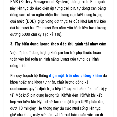
BMS (Battery Management System) thông minh. Bo mạch
này liên tục đo đạc điện áp từng cell pin, tự động cân bằng
dòng sạc xả và ngăn chặn tình trạng cạn kiệt dung lượng
quá mức (DOD), giúp vòng đời thực tế của khối lưu trữ kéo
dài từ mười hai đến mười lăm năm vận hành liên tục (tương
đương 6000 chu kỳ sạc xả sâu).
3. Tùy biến dung lượng theo đặc thù gánh tải nhạy cảm
Việc định cỡ dung lượng khối pin lưu trữ phụ thuộc hoàn
toàn vào bài toán an ninh năng lượng của từng loại hình
công trình.
Khi quy hoạch hệ thống
điện mặt trời cho phòng khám
đa
khoa hoặc nha khoa tư nhân, chất lượng dòng xả
continuous quyết định trực tiếp tới sự an toàn của thiết bị y
tế. Một khối pin dung lượng từ 10kWh đến 15kWh khi kết
hợp với biến tần Hybrid sẽ tạo ra một trạm UPS phản ứng
dưới 10 miligiây. Hệ thống này đủ sức nuôi sống liên tục
ghế nha khoa, máy siêu âm và tủ mát bảo quản vắc-xin đi