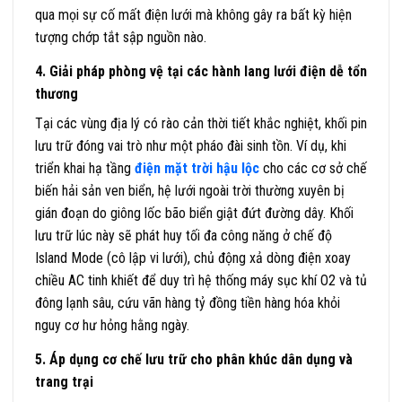
qua mọi sự cố mất điện lưới mà không gây ra bất kỳ hiện
tượng chớp tắt sập nguồn nào.
4. Giải pháp phòng vệ tại các hành lang lưới điện dễ tổn
thương
Tại các vùng địa lý có rào cản thời tiết khắc nghiệt, khối pin
lưu trữ đóng vai trò như một pháo đài sinh tồn. Ví dụ, khi
triển khai hạ tầng
điện mặt trời hậu lộc
cho các cơ sở chế
biến hải sản ven biển, hệ lưới ngoài trời thường xuyên bị
gián đoạn do giông lốc bão biển giật đứt đường dây. Khối
lưu trữ lúc này sẽ phát huy tối đa công năng ở chế độ
Island Mode (cô lập vi lưới), chủ động xả dòng điện xoay
chiều AC tinh khiết để duy trì hệ thống máy sục khí O2 và tủ
đông lạnh sâu, cứu vãn hàng tỷ đồng tiền hàng hóa khỏi
nguy cơ hư hỏng hằng ngày.
5. Áp dụng cơ chế lưu trữ cho phân khúc dân dụng và
trang trại