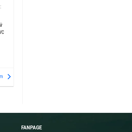
:
sử
PVC
 Ẩm
FANPAGE