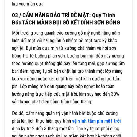
lửa vào mùn cưa.
03 / CẨM NĂNG BẢO TRÌ BỀ MẶT: Quy Trình
Bóc TÁCH MÀNG BỤI GỖ KẾT DÍNH SƠN BÓNG
Môi trường xung quanh các xưởng gỗ mỹ nghệ hằng năm
luôn đối mặt với hai nguồn ô nhiễm bề mặt cực kỳ khắc
nghiệt: Bụi mùn cưa mịn từ xưởng chà nhám và hơi sơn
bóng PU từ buồng phun sơn. Lượng bụi mịn dẻo này nương
theo hướng quạt thông gió bay lên tầng mái, gặp sương ẩm
ban đêm ngưng tụ sẽ bện chặt lại tạo thành một lớp màng
keo vôi cứng ngắc két chặt trên mặt kính cường lực tấm
pin. Lớp màng mờ cản quang này bóp nghẹt hoàn toàn
hướng nắng trực tiếp của mặt trời, làm suy hao đến 30%
sản lượng phát điện hằng tuần hằng tháng.
Do đó, cẩm nang quản trị vận hành bắt buộc chủ xưởng
phải lên lịch thực hiện quy trình
vệ sinh tấm pin mặt trời
định kỳ từ 2 đến 3 tháng một lần. Thợ kỹ thuật phải dùng
nguồn nước ngọt sạch áp lực mềm kết hợp hệ thống chổi