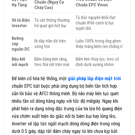
Chuẩn (Nguy Cơ
Hạ Tầng
Chuẩn EPC Visun
Cháy Cao)
Tủ đúc nguyên khối đạt
Vỏ tủ điện
Tủ sắt thông thường
chuẩn IP66 cách ly bụi
Inverter
hở quạt gió hút bụi
tuyệt đối
Đường
Đi dây trần đè trên
Luồn 100% trong ống ghen
cáp
sóng tôn
thép tráng kẽm ren chống rỉ
nguồn DC
Đầu kết
Bấm bằng kìm răng,
Bấm kìm thủy lực, treo cố
nối mạch
treo thả nổi trên mái
định dưới xương nhôm
Để kiên cố hóa hệ thống, một
giải pháp lắp điện mặt trời
chuẩn EPC bắt buộc phải ứng dụng bộ biến tần tích hợp
sẵn lõi bảo vệ AFCI thông minh. Bộ não máy liên tục quét
nhiễu tần số dòng hằng ngày với tốc độ miligiây. Ngay khi
phát hiện ra dạng sóng đặc trưng của tia lửa hồ quang điện
vừa chớm xuất hiện do giắc nối bị bám bụi hay lỏng lẻo,
Inverter sẽ lập tức ngắt mạch dòng dòng điện trong vòng
dưới 0.5 giây, dập tắt đám cháy ngay từ khi chưa kịp bắt