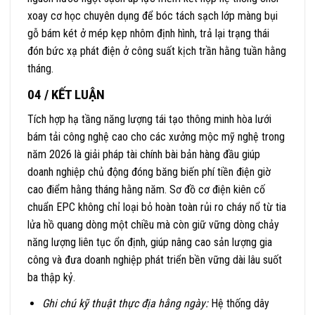
xoay cơ học chuyên dụng để bóc tách sạch lớp màng bụi
gỗ bám két ở mép kẹp nhôm định hình, trả lại trạng thái
đón bức xạ phát điện ở công suất kịch trần hằng tuần hằng
tháng.
04 / KẾT LUẬN
Tích hợp hạ tầng năng lượng tái tạo thông minh hòa lưới
bám tải công nghệ cao cho các xưởng mộc mỹ nghệ trong
năm 2026 là giải pháp tài chính bài bản hàng đầu giúp
doanh nghiệp chủ động đóng băng biến phí tiền điện giờ
cao điểm hằng tháng hằng năm. Sơ đồ cơ điện kiên cố
chuẩn EPC không chỉ loại bỏ hoàn toàn rủi ro cháy nổ từ tia
lửa hồ quang dòng một chiều mà còn giữ vững dòng chảy
năng lượng liên tục ổn định, giúp nâng cao sản lượng gia
công và đưa doanh nghiệp phát triển bền vững dài lâu suốt
ba thập kỷ.
Ghi chú kỹ thuật thực địa hằng ngày:
Hệ thống dây