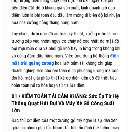
một lượng điện năng chạy nền cực lớn ban ngày. Chi phí
tiền điện đắt đỏ ở khung giá sản xuất, kinh doanh giờ cao
điểm luôn là bài toán đau đầu làm mỏng đi biên độ lợi nhuận
của nhà xưởng hằng tháng hằng năm.
Tuy nhiên, dưới góc độ an toàn kỹ thuật, xưởng mộc là môi
trường xếp vào nhóm nguy cơ cháy nổ cao nhất do mật độ
bụi mịn mùn cưa và phôi gỗ khô bay lơ lửng trong không khí
vô cùng đậm đặc hằng ngày. Việc ứng dụng hệ thống
điện
mặt trời quảng xương
hòa lưới bám tải không chỉ giúp
doanh nghiệp làm chủ bài toán định phí năng lượng mà còn
đòi hỏi một giải pháp thiết kế cơ điện kiên cố để triệt tiêu
hoàn toàn rủi ro hỏa hoạn từ tia lửa điện.
01 / KIỂM TOÁN TẢI CẢM KHÁNG: Sức Ép Từ Hệ
Thống Quạt Hút Bụi Và Máy Xẻ Gỗ Công Suất
Lớn
Đặc thù cơ điện của một xưởng gỗ mỹ nghệ là sự đan xen
giữa hai nhóm phụ tải: Nhóm tải tĩnh ổn định (hệ thống máy