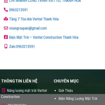
CHI NHÁNH CÔNG TRÌNH VIETTEL THANH HÓA
0963213591
Tầng 7 Tòa nhà Viettel Thanh Hóa
visungroupaio@gmail.com
Điện Mặt Trời – Viettel Construction Thanh Hóa
Zalo:0963213591
THÔNG TIN LIÊN HỆ
CHUYÊN MỤC
Năng lượng mặt trời Viettel
Giới Thiệu
Construction
Điện Năng Lượng Mặt Trời