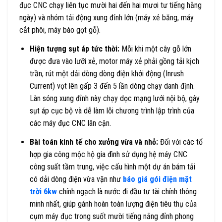
đục CNC chạy liên tục mười hai đến hai mươi tư tiếng hằng
ngày) và nhóm tải động xung đỉnh lớn (máy xẻ băng, máy
cắt phôi, máy bào gọt gỗ).
Hiện tượng sụt áp tức thời:
Mỗi khi một cây gỗ lớn
được đưa vào lưỡi xẻ, motor máy xẻ phải gồng tải kịch
trần, rút một dải dòng dòng điện khởi động (Inrush
Current) vọt lên gấp 3 đến 5 lần dòng chạy danh định.
Làn sóng xung đỉnh này chạy dọc mạng lưới nội bộ, gây
sụt áp cục bộ và dễ làm lỗi chương trình lập trình của
các máy đục CNC lân cận.
Bài toán kinh tế cho xưởng vừa và nhỏ:
Đối với các tổ
hợp gia công mộc hộ gia đình sử dụng hệ máy CNC
công suất tầm trung, việc cấu hình một dự án bám tải
có dải dòng điện vừa vặn như
báo giá gói điện mặt
trời 6kw
chính ngạch là nước đi đầu tư tài chính thông
minh nhất, giúp gánh hoàn toàn lượng điện tiêu thụ của
cụm máy đục trong suốt mười tiếng nắng đỉnh phong