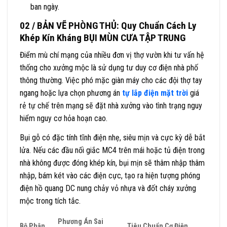
ban ngày.
02 / BẢN VẼ PHÒNG THỦ: Quy Chuẩn Cách Ly
Khép Kín Kháng BỤI MÙN CƯA TẬP TRUNG
Điểm mù chí mạng của nhiều đơn vị thợ vườn khi tư vấn hệ
thống cho xưởng mộc là sử dụng tư duy cơ điện nhà phố
thông thường. Việc phó mặc giàn máy cho các đội thợ tay
ngang hoặc lựa chọn phương án
tự lắp điện mặt trời
giá
rẻ tự chế trên mạng sẽ đặt nhà xưởng vào tình trạng nguy
hiểm nguy cơ hỏa hoạn cao.
Bụi gỗ có đặc tính tĩnh điện nhẹ, siêu mịn và cực kỳ dễ bắt
lửa. Nếu các đầu nối giắc MC4 trên mái hoặc tủ điện trong
nhà không được đóng khép kín, bụi mịn sẽ thâm nhập thâm
nhập, bám két vào các điện cực, tạo ra hiện tượng phóng
điện hồ quang DC nung chảy vỏ nhựa và đốt cháy xưởng
mộc trong tích tắc.
Phương Án Sai
Bộ Phận
Tiêu Chuẩn Cơ Điện