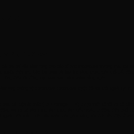
LV 2026
 hạ tầng vi lưới 2026
a dải chi phí vận hành ròng cho các tổ hợp shophouse thương mại, tòa 
g nguồn điện lực. Đặc thù gánh tải tiêu thụ năng lượng của khối bất độn
ốn dòng điện lớn đồng loạt kích hoạt hành chính hằng ngày.
nh lang phòng vệ continuous continuous tuyệt đối khi lưới ngoài sụt áp,
pha, dải điện áp thấp (Low Voltage – LV), được thiết kế tối ưu để bắt 
đóng vai trò bộ não trung tâm trung tâm kiểm soát, tự động điều phối d
ới ngoài EVN nhằm triệt tiêu hoàn toàn gánh nặng hóa đơn tiền điện ở cá
xport bám tải siêu tốc