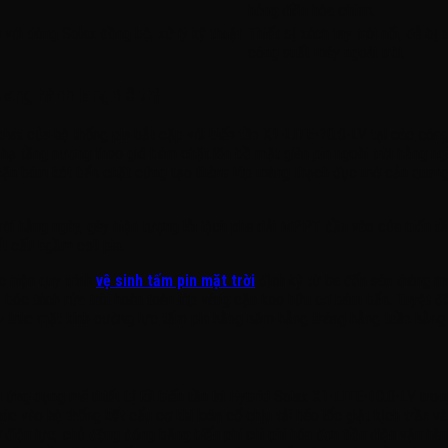
hỏng điều hòa chùm.
với dòng Solax đồng bộ, xử lý kỹ thuật
Thiết bị xách tay trôi nổi, dễ b
công suất máy ngoài trời.
ang hành lang đô thị
 phát của hệ thống pin bắt cặp với biến tần X1-LITE-10.0-LV tại các cô
ng hạ tầng nương theo gió bám chặt lên bề mặt giàn pin ngoài trời hằng
cặn bám két bẩn chặt cứng tạo thành lớp màng thạch đục mờ cản quang
 hằng ngày, gây hiện tượng lỗi lệch pha dải MPPT đầu vào của biến tầ
t cấu ngầm cell pin.
c hiện quy trình
vệ sinh tấm pin mặt trời
định kỳ từ ba đến sáu tháng mộ
c tách rửa trôi hoàn toàn lớp váng cặn keo hữu cơ bám bẩn. Tuyệt đối
cấu trúc mặt kính cường lực tấm pin hằng năm hằng tháng hằng tuần hằng
 ứng dụng mã thiết bị lõi biến tần lai Hybrid Solax X1-LITE-10.0-LV tro
túc vào hệ thống kết cấu cơ khí kiên cố chịu tải bão lốc giật kịch trần v
ơ điện lực, chủ động đóng băng biến phí chi phí hóa đơn tiền điện vận 