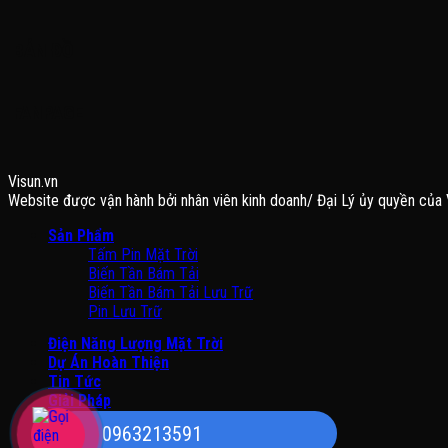
BẢN ĐỒ
FANPAGE
Visun.vn
Website được vận hành bởi nhân viên kinh doanh/ Đại Lý ủy quyền của 
Sản Phẩm
Tấm Pin Mặt Trời
Biến Tần Bám Tải
Biến Tần Bám Tải Lưu Trữ
Pin Lưu Trữ
Điện Năng Lượng Mặt Trời
Dự Án Hoàn Thiện
Tin Tức
Giải Pháp
Báo Giá
0963213591
Liên Hệ