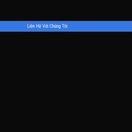
iền vững bền dài lâu suốt ba mươi năm vận hành ổn định trường tồn cùng cô
Liên Hệ Với Chúng Tôi