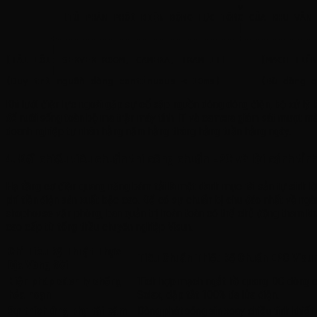
                                         v

          [TỦ PHÂN PHỐI ĐIỆN ĐỘNG LỰC TỔNG CỦA KHU VĂN 
                                         |

        +--------------------------------+-------------
        |                                              
[TẢI LÕI: SERVER ROOM, CAMERA, TRẠM IT]      [MẠCH TIỆN
        |                                              
Khi lưới điện lực ngoài gặp sự cố sập nguồn dòng dòng điện, bộ xử lý l
để nuôi sống toàn bộ ma trận máy tính IT và camera giám sát mượt mà 
doanh nghiệp tư nhân hằng năm hằng tháng hằng tuần hằng ngày.
4. Đối chiếu tiêu chuẩn thi công chuẩn EPC và lời cảnh tỉn
Hạ tầng cơ điện quang năng bám tải là một danh mục tài sản tự sinh lờ
phí tiền điện sản xuất bậc cao. Để có sự chuẩn bị chu đáo nhất về ng
shophouse văn phòng, ban quản trị hoàn toàn có thể chủ động tham khả
cao cấp từ tổng thầu chuyên nghiệp Visun.
Chỉ Tiêu Kỹ Thuật Thực
Tiêu Chuẩn Thiết Kế Chuẩn EPC Visu
Địa Vòng Đời
Biện pháp cách ly chống
Tích hợp mạch ngắt hồ quang DC dòng c
hỏa hoạn
Solax, dập tắt 100% tia lửa điện.
Sự thích ứng phụ tải cảm
Dòng phát sóng sin xoay chiều tinh khiết