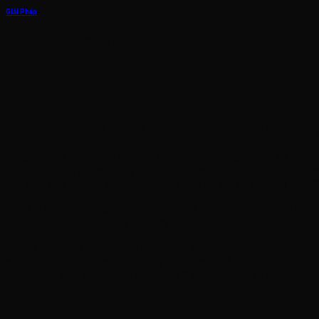
Giải Pháp
Đánh Giá Biến Tần Solax Hybrid X1 LITE 10.0 
19
Th6
1. Vị trí công nghệ của mã sản phẩm X1-LITE-10.0-LV trong
Bước sang năm hai nghìn không trăm hai mươi sáu, cuộc đua tối ưu hó
cơ khí nhẹ đang đặt ra những tiêu chuẩn vô cùng khắt khe về chất lượn
đặc kịch trần vào ban ngày – khung giờ toàn bộ ma trận thiết bị tiêu t
Để xử lý bài toán bù dòng điện sạch tại chỗ tức thời mà vẫn đảm bảo hà
hiệu X1-LITE-10.0-LV ra đời như một giải pháp hạt nhân bản lề.
Mã sản phẩm này định vị phân khúc công suất mười kilôoát (10kW) một 
cấp loại n-type TOPCon đón hướng nắng ngoài trời hằng ngày. Thiết bị 
quang năng tầng mái, khối tủ đệm lưu trữ Lithium loại A và điện lực lư
đỏ.
2. Bóc tách thông số kỹ thuật cốt lõi và thuật toán Zero-E