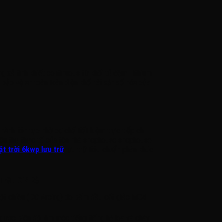
g xả tinh khiết continuous từ khối tủ đệm Lithium
bảo vệ an toàn toàn diện khối tài sản số hóa của
ành liên tục nhờ cơ chế tiết kiệm trực tiếp chi
tiêu thụ thực tế của tòa nhà shophouse shophouse
ặt trời 6kwp lưu trữ
lưu trữ tiêu chuẩn phân khúc
Thầu Giá Rẻ
ột chiều (DC Arcing) do bấm đầu cốt giắc MC4
.
gược biên độ làm méo tiếng tiếng hệ loa và cháy