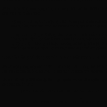
Để bảo toàn tối đa sản lượng dòng phát xoay chiều AC tinh khiết và tr
điện lực cực kỳ ấn tượng:
Hệ mạch quét ngõ vào độc lập:
Bộ não máy sở hữu hai dải cổng
hướng nắng khác nhau trên sàn mái mà không gây ra hiện tượng 
Thuật toán khống chế dòng phát bám tải:
Trái tim điều phối
Thông qua thiết bị đo đạc Smart Meter kẹp dòng biến dòng đặt đặ
tự động ra lệnh bóp nghẹt hoặc nới dòng AC trùng khít một trăm 
truyền tải quốc gia ngoài trời khi chưa hoàn thiện thủ tục đấu nố
3. Sơ đồ điều phối dòng continuous chuyển mạch UPS bảo 
Đối với một phòng máy chủ IT điều phối dữ liệu, văn phòng thiết kế h
tính liên tục của chuỗi cung ứng. Hệ lưới điện lực ngoài trời vào mù
Lúc này, dải cổng EPS độc lập tích hợp mạch rơ-le cơ khí chuyển mạch 
đồ cơ hệ chuẩn EPC:
          [GIÀN PIN MẶT TRỜI HẤP THỤ BỨC XẠ TRÊN MÁI TÒ
                                         |

                                         v

          [BIẾN TẦN HYBRID SOLAX X1-LITE-10.0-LV CO LẬP
                                         |
