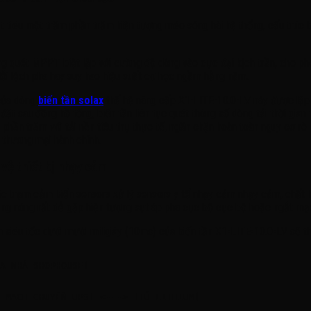
iệt tiêu một trăm phần trăm hiện tượng méo sóng hài hệ thống, cấu trúc 
 quét MPPT biệt lập với cường độ dòng vào cực đại kịch trần, cho phép b
lỗi lệch pha hay suy hao hiệu suất cơ học ngầm hằng năm.
 của dòng
biến tần solax
thế hệ nâng cấp X1-LITE-10.0-LV này được lập t
t sau đồng hồ tổng, biến tần liên tục quét thông số dòng tải thời gian t
phần trăm với tải nền tiêu thụ thực tế, ngăn chặn hoàn toàn nguy cơ rò
i thương mại hành chính.
vệ thiết bị nhạy cảm
oặc trạm cảm biến sensors xử lý sensors y tế nhạy cảm nhạy cảm, chất 
a nắng nóng rất dễ gặp hiện tượng sụt áp pha cục bộ cục bộ hoặc ngắt m
siêu tốc dưới mười miligiây (10ms) của biến tần X1-LITE-10.0-LV sẽ thi
A NHÀ SHOPHOUSE]

 MẠCH CHUYỂN UPS] <---> [TỦ LITHIUM]
