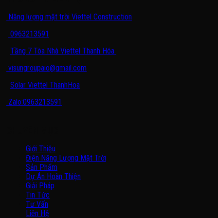
Năng lượng mặt trời Viettel Construction
0963213591
Tầng 7 Tòa Nhà Viettel Thanh Hóa
visungroupaio@gmail.com
Solar Viettel ThanhHoa
Zalo:0963213591
CHUYÊN MỤC
Giới Thiệu
Điện Năng Lượng Mặt Trời
Sản Phẩm
Dự Án Hoàn Thiện
Giải Pháp
Tin Tức
Tư Vấn
Liên Hệ