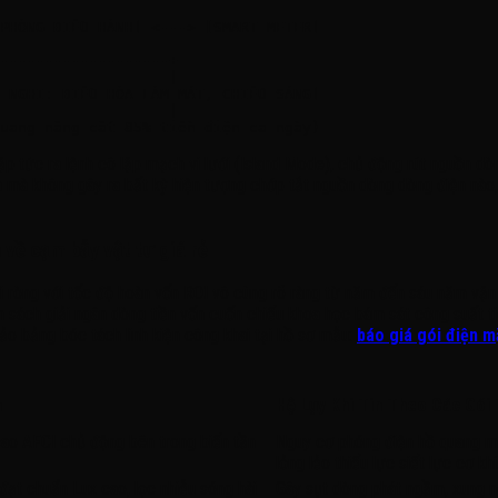
PHÒNG ĐIỀU HÀNH] <---> [SMART METER]

-------------------+

                   |

 NGHI: ĐIỀU HÒA LÀM MÁT, CHIẾU SÁNG]

                   |

ập tức ra lệnh cô lập mạch vi lưới (Island Mode), chủ động rút nguồn dòn
mà không gây ra bất kỳ hiện tượng chớp tắt nguồn dòng dòng điện nào, 
h về cạm bẫy vật tư giá rẻ
i ròng với tốc độ hoàn vốn ROI vô cùng rõ ràng từ năm đến sáu năm vận h
ân sách giải ngân dòng tiền vốn cuốn chiếu khoa học bám sát công suất 
o bảng bóc tách linh kiện công khai tại hồ sơ mẫu:
báo giá gói điện m
n
Hệ Lụy Khi Tin Theo Các Gói 
ao AFCI chủ động bên trong biến tần
Nguy cơ phóng điện hồ quang m
lỏng lẻo thiếu lực siết lực cơ khí
 đạt chuẩn Lux cao, lọc nhiễu sóng hài
Gây sụt dòng phát ngầm, xung n