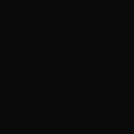
kháng
bảo vệ bo mạch máy lạnh.
Bảo hành và cam kết chính
Cam kết bảo hành 10 năm chiến lược đối 
ngạch
thực địa trong 24 giờ.
5. Quy trình bảo dưỡng O&M khử màng bám ô nhiễm cản qu
Một rào cản vật lý vô cùng khốc liệt tàn phá trực tiếp sản lượng dòng
hợp bụi mịn đặc thù khí thải dầy đặc. Khói bụi xe cộ, bụi mịn xây dự
bỉnh này khi gặp lớp sương ẩm ngưng tụ ban đêm sẽ đóng bánh đóng 
tấm pin.
Lớp màng mờ cản quang bướng bỉnh này chặn đứng hướng nắng mặt trời
tới ba mươi phần trăm và kích hoạt các điểm nóng Hot-spot tàn phá kế
Do đó, ban quản lý vận hành bắt buộc phải duy trì nghiêm ngặt lịch thự
xoay cơ học chải mềm phối hợp nguồn nước ngọt sạch áp lực mềm để bó
gắt nhằm triệt tiêu toàn diện nguy cơ sốc nhiệt gây rạn nứt kết cấu 
6. Biên bản kết luận thực điện
Quy hoạch trạm nguồn năng lượng tái tạo áp mái tự sản tự tiêu bám tải
đi tài chính thông minh mang tính chiến lược dài lâu. Sự đầu tư nghiêm 
Visun không chỉ giúp doanh nghiệp bảo vệ an toàn toàn diện hạ tầng c