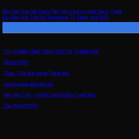
trình xanh đạt tiêu chuẩn hạ tầng dịch vụ thời đại mới, sinh lời dòng t
Điện Mặt Trời Cho Trung Tâm Tiệc Cưới Sự Kiện Thạch Thành
Lắp Điện Mặt Trời Cho Shophouse TP Thanh Hóa 2026
Quý khách có nhu cầu cần được tư vấn, vui lòng liên hệ với chúng tôi.
CHI NHÁNH CÔNG TRÌNH VIETTEL THANH HÓA
0963213591
Tầng 7 Tòa nhà Viettel Thanh Hóa
visungroupaio@gmail.com
Điện Mặt Trời – Viettel Construction Thanh Hóa
Zalo:0963213591
THÔNG TIN LIÊN HỆ