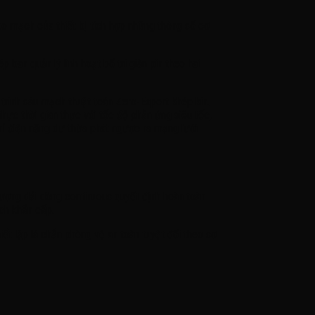
bo mạch của thiết bị tích hợp những thông số cơ
an quản lý linh hoạt bố trí giàn pin theo hai
rình sâu mạch thuật toán Zero-Export khép kín.
hực thời gian thực với tốc độ phản ứng siêu tốc,
 rỉ điện năng dư thừa phát ngược ra mạng lưới
lượng dải dòng continuous quyết định hoàn toàn
ạch khẩn cấp.
ết lập lá chắn phòng vệ an toàn tuyệt đối theo sơ