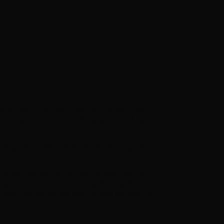
nhà văn phòng văn phòng điều hành và phân xưởng
g sản dịch vụ này là biểu đồ phụ tải phân bổ đậm
 dòng thiết bị điều phối lai thế hệ mới mang mã
cặp cấu hình với ma trận giàn pin công nghệ nâng
òng chảy năng lượng linh hoạt giữa ba nguồn phát:
c khung biểu giá giờ cao điểm ca ngày ban ngày đắt