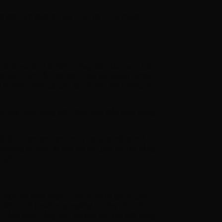
ị từ chối sửa chữa khi xảy ra sự cố nổ bo mạch
ng trình cao ốc là ô nhiễm màng bám cản quang hỗn
 ngày hằng giờ. Hỗn hợp màng keo cản quang bướng
 vô cùng cứng đầu phủ lên bề mặt kính cường lực
n, bóp nghẹt công suất dòng phát điện hằng tháng
t lần. Thao tác thực địa sử dụng hệ thống chổi
 không xả nước vệ sinh pin vào giữa ca trưa nắng
 ngày.
ng năm hai nghìn không trăm hai mươi sáu là nước
à thiết bị lõi chuẩn công nghiệp từ tổng thầu EPC
hành hằng tháng hằng năm mà còn kiến tạo một công