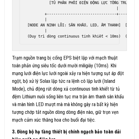
          [TỦ PHÂN PHỐI ĐIỆN ĐỘNG LỰC TỔNG TRUNG TÂ
                                         |

        +--------------------------------+----------
        |                                           
[NODE AN NINH LÕI: SÂN KHẤU, LED, ÂM THANH]  [MẠCH 
        |                                           
Trạm nguồn trang bị cổng EPS biệt lập với mạch thuật
toán phản ứng siêu tốc dưới mười miligiây (10ms). Khi
mạng lưới điện lực lưới ngoài xảy ra hiện tượng sụt áp đột
ngột, bộ xử lý Solax lập tức ra lệnh cô lập lưới (Island
Mode), chủ động rút dòng xả continuous tinh khiết từ tủ
đệm Lithium nuôi sống liên tục ma trận âm thanh sân khấu
và màn hình LED mượt mà mà không gây ra bất kỳ hiện
tượng chớp tắt nguồn dòng dòng điện nào, giữ trọn vẹn
mạch cảm xúc thăng hoa cho buổi đại tiệc.
3. Đồng bộ hạ tầng thiết bị chính ngạch bảo toàn dải