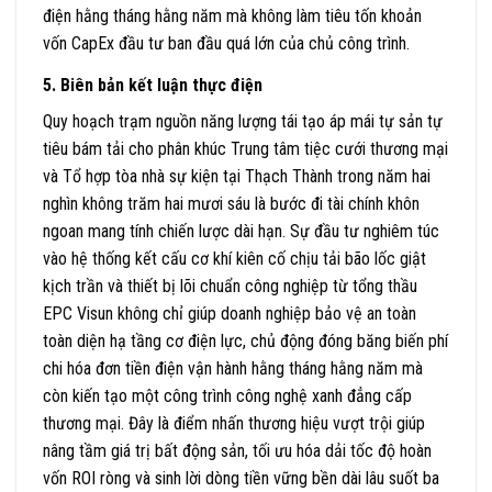
điện hằng tháng hằng năm mà không làm tiêu tốn khoản
vốn CapEx đầu tư ban đầu quá lớn của chủ công trình.
5. Biên bản kết luận thực điện
Quy hoạch trạm nguồn năng lượng tái tạo áp mái tự sản tự
tiêu bám tải cho phân khúc Trung tâm tiệc cưới thương mại
và Tổ hợp tòa nhà sự kiện tại Thạch Thành trong năm hai
nghìn không trăm hai mươi sáu là bước đi tài chính khôn
ngoan mang tính chiến lược dài hạn. Sự đầu tư nghiêm túc
vào hệ thống kết cấu cơ khí kiên cố chịu tải bão lốc giật
kịch trần và thiết bị lõi chuẩn công nghiệp từ tổng thầu
EPC Visun không chỉ giúp doanh nghiệp bảo vệ an toàn
toàn diện hạ tầng cơ điện lực, chủ động đóng băng biến phí
chi hóa đơn tiền điện vận hành hằng tháng hằng năm mà
còn kiến tạo một công trình công nghệ xanh đẳng cấp
thương mại. Đây là điểm nhấn thương hiệu vượt trội giúp
nâng tầm giá trị bất động sản, tối ưu hóa dải tốc độ hoàn
vốn ROI ròng và sinh lời dòng tiền vững bền dài lâu suốt ba