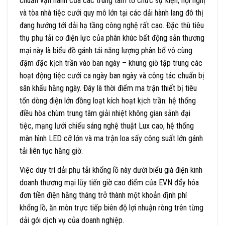
chuẩn vận hành của các trung tâm tổ chức sự kiện, hội nghị
và tòa nhà tiệc cưới quy mô lớn tại các dải hành lang đô thị
đang hướng tới dải hạ tầng công nghệ rất cao. Đặc thù tiêu
thụ phụ tải cơ điện lực của phân khúc bất động sản thương
mại này là biểu đồ gánh tải năng lượng phân bổ vô cùng
đậm đặc kịch trần vào ban ngày – khung giờ tập trung các
hoạt động tiệc cưới ca ngày ban ngày và công tác chuẩn bị
sân khấu hằng ngày. Đây là thời điểm ma trận thiết bị tiêu
tốn dòng điện lớn đồng loạt kích hoạt kịch trần: hệ thống
điều hòa chùm trung tâm giải nhiệt không gian sảnh đại
tiệc, mạng lưới chiếu sáng nghệ thuật Lux cao, hệ thống
màn hình LED cỡ lớn và ma trận loa sấy công suất lớn gánh
tải liên tục hằng giờ.
Việc duy trì dải phụ tải khổng lồ này dưới biểu giá điện kinh
doanh thương mại lũy tiến giờ cao điểm của EVN đẩy hóa
đơn tiền điện hằng tháng trở thành một khoản định phí
khổng lồ, ăn mòn trực tiếp biên độ lợi nhuận ròng trên từng
dải gói dịch vụ của doanh nghiệp.