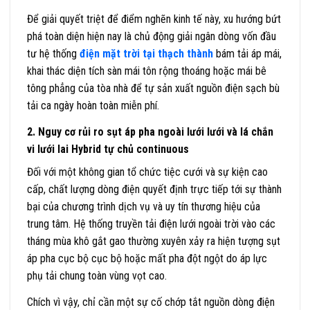
Để giải quyết triệt để điểm nghẽn kinh tế này, xu hướng bứt
phá toàn diện hiện nay là chủ động giải ngân dòng vốn đầu
tư hệ thống
điện mặt trời tại thạch thành
bám tải áp mái,
khai thác diện tích sàn mái tôn rộng thoáng hoặc mái bê
tông phẳng của tòa nhà để tự sản xuất nguồn điện sạch bù
tải ca ngày hoàn toàn miễn phí.
2. Nguy cơ rủi ro sụt áp pha ngoài lưới lưới và lá chắn
vi lưới lai Hybrid tự chủ continuous
Đối với một không gian tổ chức tiệc cưới và sự kiện cao
cấp, chất lượng dòng điện quyết định trực tiếp tới sự thành
bại của chương trình dịch vụ và uy tín thương hiệu của
trung tâm. Hệ thống truyền tải điện lưới ngoài trời vào các
tháng mùa khô gắt gao thường xuyên xảy ra hiện tượng sụt
áp pha cục bộ cục bộ hoặc mất pha đột ngột do áp lực
phụ tải chung toàn vùng vọt cao.
Chích vì vậy, chỉ cần một sự cố chớp tắt nguồn dòng điện