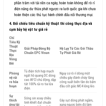
phần trăm với tải nền ca ngày, hoàn toàn không để rò rỉ
điện năng dư thừa phát ngược ra lưới quốc gia khi chưa
hoàn thiện các thủ tục hành chính đấu nối thương mại.
4. Đối chiếu tiêu chuẩn kỹ thuật thi công thực địa và
cạm bẫy hệ vật tư giá rẻ
Chỉ
Tiêu Kỹ
Thuật
Giải Pháp Đồng Bộ
Hệ Lụy Từ Các Gói Thầu
Thực
Chuẩn EPC Visun
Tự Phát Giá Rẻ
Địa
Vòng
Đời
Tủ điện tích hợp mạch
Phòng
Nguy cơ rò rỉ dòng một
ngắt hồ quang DC dòng
vệ rủi
chiều gây đánh cháy tầng
cao AFCI chủ động, dập
ro hỏa
công suất biến tần do bấm
tắt 100% rủi ro tia lửa
hoạn
đầu cốt giắc MC4 lỏng lẻo.
điện.
Sự
Sóng sin xoay chiều
thích
Gây sụt dòng phát ngầm,
tinh khiết đạt chuẩn
ứng tải
xung ngược biên độ làm