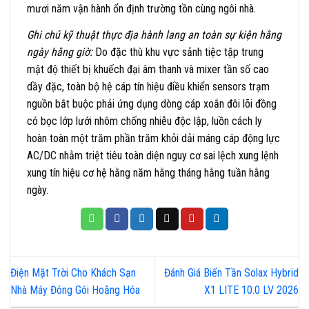
mươi năm vận hành ổn định trường tồn cùng ngôi nhà.
Ghi chú kỹ thuật thực địa hành lang an toàn sự kiện hằng
ngày hằng giờ:
Do đặc thù khu vực sảnh tiệc tập trung
mật độ thiết bị khuếch đại âm thanh và mixer tần số cao
dầy đặc, toàn bộ hệ cáp tín hiệu điều khiển sensors trạm
nguồn bắt buộc phải ứng dụng dòng cáp xoắn đôi lõi đồng
có bọc lớp lưới nhôm chống nhiễu độc lập, luồn cách ly
hoàn toàn một trăm phần trăm khỏi dải máng cáp động lực
AC/DC nhằm triệt tiêu toàn diện nguy cơ sai lệch xung lệnh
xung tín hiệu cơ hệ hằng năm hằng tháng hằng tuần hằng
ngày.
Điện Mặt Trời Cho Khách Sạn
Đánh Giá Biến Tần Solax Hybrid
Nhà Máy Đóng Gói Hoằng Hóa
X1 LITE 10.0 LV 2026