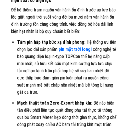
hiệu suất cơ điện lực
Để hệ thống trạm nguồn vận hành ổn định trước áp lực bão
lốc giật ngoài trời suốt vòng đời ba mươi năm vận hành ổn
định trường tồn cùng công trình, việc đồng bộ hóa dải linh
kiện hạt nhân là bộ quy chuẩn bất biến:
Tấm pin hấp thụ bức xạ đỉnh phong:
Hệ thống ưu tiên
chọn lọc dải sản phẩm
pin mặt trời longi
công nghệ tế
bào quang điện loại n-type TOPCon thế hệ nâng cấp
mới nhất, sở hữu kết cấu mặt kính cường lực lực chịu
tải cơ học kịch trần phối hợp hệ số suy hao nhiệt độ
cực thấp bảo đảm giàn pin luôn phát ra nguồn công
suất mạnh mẽ bất chấp nền nhiệt mái bê tông bị nung
gắt ca trưa.
Mạch thuật toán Zero-Export khép kín:
Bộ não biến
tần điều phối liên tục quét dòng phụ tải thực tế thông
qua bộ Smart Meter kẹp dòng thời gian thực, khống chế
dòng phát xoay chiều AC bám tải trùng khít một trăm