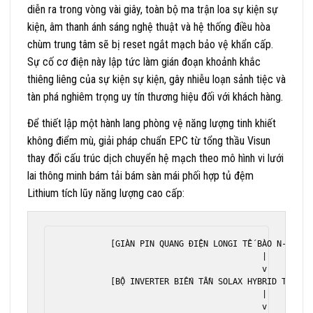
diễn ra trong vòng vài giây, toàn bộ ma trận loa sự kiện sự
kiện, âm thanh ánh sáng nghệ thuật và hệ thống điều hòa
chùm trung tâm sẽ bị reset ngắt mạch bảo vệ khẩn cấp.
Sự cố cơ điện này lập tức làm gián đoạn khoảnh khắc
thiêng liêng của sự kiện sự kiện, gây nhiễu loạn sảnh tiệc và
tàn phá nghiêm trọng uy tín thương hiệu đối với khách hàng.
Để thiết lập một hành lang phòng vệ năng lượng tinh khiết
không điểm mù, giải pháp chuẩn EPC từ tổng thầu Visun
thay đổi cấu trúc dịch chuyển hệ mạch theo mô hình vi lưới
lai thông minh bám tải bám sàn mái phối hợp tủ đệm
Lithium tích lũy năng lượng cao cấp:
          [GIÀN PIN QUANG ĐIỆN LONGI TẾ BÀO N-TYPE T
                                         |

                                         v

          [BỘ INVERTER BIẾN TẦN SOLAX HYBRID TRUNG 
                                         |

                                         v
