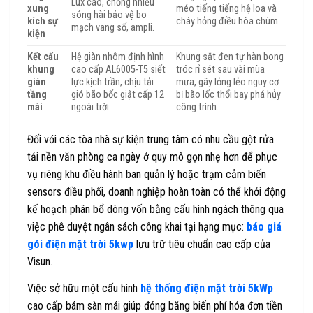
Lux cao, chống nhiễu
xung
méo tiếng tiếng hệ loa và
sóng hài bảo vệ bo
kích sự
cháy hỏng điều hòa chùm.
mạch vang số, ampli.
kiện
Kết cấu
Hệ giàn nhôm định hình
Khung sắt đen tự hàn bong
khung
cao cấp AL6005-T5 siết
tróc rỉ sét sau vài mùa
giàn
lực kịch trần, chịu tải
mưa, gây lỏng lẻo nguy cơ
tầng
gió bão bốc giật cấp 12
bị bão lốc thổi bay phá hủy
mái
ngoài trời.
công trình.
Đối với các tòa nhà sự kiện trung tâm có nhu cầu gột rửa
tải nền văn phòng ca ngày ở quy mô gọn nhẹ hơn để phục
vụ riêng khu điều hành ban quản lý hoặc trạm cảm biến
sensors điều phối, doanh nghiệp hoàn toàn có thể khởi động
kế hoạch phân bổ dòng vốn bằng cấu hình ngách thông qua
việc phê duyệt ngân sách công khai tại hạng mục:
báo giá
gói điện mặt trời 5kwp
lưu trữ tiêu chuẩn cao cấp của
Visun.
Việc sở hữu một cấu hình
hệ thống điện mặt trời 5kWp
cao cấp bám sàn mái giúp đóng băng biến phí hóa đơn tiền