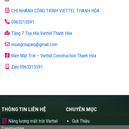
CHI NHÁNH CÔNG TRÌNH VIETTEL THANH HÓA
0963213591
Tầng 7 Tòa nhà Viettel Thanh Hóa
visungroupaio@gmail.com
Điện Mặt Trời – Viettel Construction Thanh Hóa
Zalo:0963213591
THÔNG TIN LIÊN HỆ
CHUYÊN MỤC
Năng lượng mặt trời Viettel
Giới Thiệu
Construction