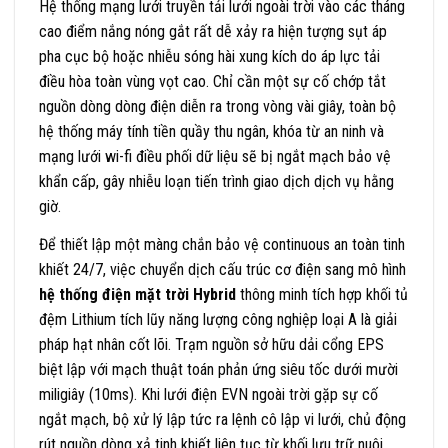
Hệ thống mạng lưới truyền tải lưới ngoài trời vào các tháng
cao điểm nắng nóng gắt rất dễ xảy ra hiện tượng sụt áp
pha cục bộ hoặc nhiễu sóng hài xung kích do áp lực tải
điều hòa toàn vùng vọt cao. Chỉ cần một sự cố chớp tắt
nguồn dòng dòng điện diễn ra trong vòng vài giây, toàn bộ
hệ thống máy tính tiền quầy thu ngân, khóa từ an ninh và
mạng lưới wi-fi điều phối dữ liệu sẽ bị ngắt mạch bảo vệ
khẩn cấp, gây nhiễu loạn tiến trình giao dịch dịch vụ hằng
giờ.
Để thiết lập một màng chắn bảo vệ continuous an toàn tinh
khiết 24/7, việc chuyển dịch cấu trúc cơ điện sang mô hình
hệ thống điện mặt trời Hybrid
thông minh tích hợp khối tủ
đệm Lithium tích lũy năng lượng công nghiệp loại A là giải
pháp hạt nhân cốt lõi. Trạm nguồn sở hữu dải cổng EPS
biệt lập với mạch thuật toán phản ứng siêu tốc dưới mười
miligiây (10ms). Khi lưới điện EVN ngoài trời gặp sự cố
ngắt mạch, bộ xử lý lập tức ra lệnh cô lập vi lưới, chủ động
rút nguồn dòng xả tinh khiết liên tục từ khối lưu trữ nuôi