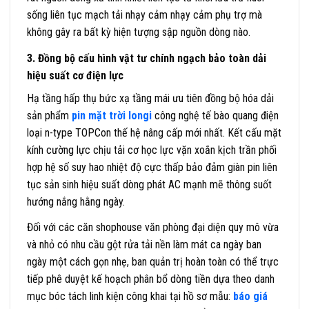
sống liên tục mạch tải nhạy cảm nhạy cảm phụ trợ mà
không gây ra bất kỳ hiện tượng sập nguồn dòng nào.
3. Đồng bộ cấu hình vật tư chính ngạch bảo toàn dải
hiệu suất cơ điện lực
Hạ tầng hấp thụ bức xạ tầng mái ưu tiên đồng bộ hóa dải
sản phẩm
pin mặt trời longi
công nghệ tế bào quang điện
loại n-type TOPCon thế hệ nâng cấp mới nhất. Kết cấu mặt
kính cường lực chịu tải cơ học lực vặn xoắn kịch trần phối
hợp hệ số suy hao nhiệt độ cực thấp bảo đảm giàn pin liên
tục sản sinh hiệu suất dòng phát AC mạnh mẽ thông suốt
hướng nắng hằng ngày.
Đối với các căn shophouse văn phòng đại diện quy mô vừa
và nhỏ có nhu cầu gột rửa tải nền làm mát ca ngày ban
ngày một cách gọn nhẹ, ban quản trị hoàn toàn có thể trực
tiếp phê duyệt kế hoạch phân bổ dòng tiền dựa theo danh
mục bóc tách linh kiện công khai tại hồ sơ mẫu:
báo giá