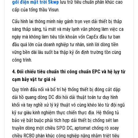
gói điện mặt trời 5kwp
lưu trữ tiêu chuẩn phân khúc cao
cấp của tổng thầu Visun.
Cấu hình lai thông minh này gánh trọn vẹn dải thiết bị thắp
sáng thắp sáng, tủ mát và máy lạnh văn phòng làm việc ca
ngày mà không làm tiêu tốn khoản vốn CapEx đầu tư ban
đầu quá lớn của doanh nghiệp tư nhân, sinh lời dòng tiền
vững bền dài lâu suốt ba thập kỷ ổn định trường tồn cùng
công trình.
4. Đối chiếu tiêu chuẩn thi công chuẩn EPC và hệ lụy từ
cạm bẫy vật tư giá rẻ
Quy trình đấu nối và bố trí hệ thống thiết bị đóng cắt dập
dải hồ quang dòng DC đòi hỏi dải thuật toán tư duy hình
khối và tay nghề xử lý kỹ thuật vô cùng khéo léo từ đội ngũ
kỹ sư giàu kinh nghiệm thực chiến thực địa. Hệ thống tủ
bảo vệ bắt buộc phải tích hợp dải thiết bị chống sét lan
truyền dòng một chiều SPD DC, aptomat chống rò xoay
chiều RCBO phân khúc công nghiệp nặng nhằm triệt tiêu