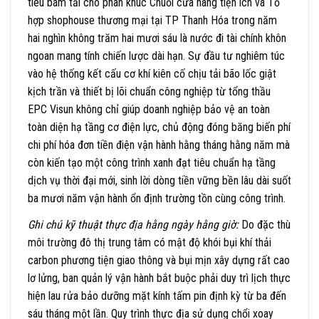
tiêu bám tải cho phân khúc Chuỗi cửa hàng tiện ích và Tổ
hợp shophouse thương mại tại TP Thanh Hóa trong năm
hai nghìn không trăm hai mươi sáu là nước đi tài chính khôn
ngoan mang tính chiến lược dài hạn. Sự đầu tư nghiêm túc
vào hệ thống kết cấu cơ khí kiên cố chịu tải bão lốc giật
kịch trần và thiết bị lõi chuẩn công nghiệp từ tổng thầu
EPC Visun không chỉ giúp doanh nghiệp bảo vệ an toàn
toàn diện hạ tầng cơ điện lực, chủ động đóng băng biến phí
chi phí hóa đơn tiền điện vận hành hằng tháng hằng năm mà
còn kiến tạo một công trình xanh đạt tiêu chuẩn hạ tầng
dịch vụ thời đại mới, sinh lời dòng tiền vững bền lâu dài suốt
ba mươi năm vận hành ổn định trường tồn cùng công trình.
Ghi chú kỹ thuật thực địa hằng ngày hằng giờ:
Do đặc thù
môi trường đô thị trung tâm có mật độ khói bụi khí thải
carbon phương tiện giao thông và bụi mịn xây dựng rất cao
lơ lửng, ban quản lý vận hành bắt buộc phải duy trì lịch thực
hiện lau rửa bảo dưỡng mặt kính tấm pin định kỳ từ ba đến
sáu tháng một lần. Quy trình thực địa sử dụng chổi xoay