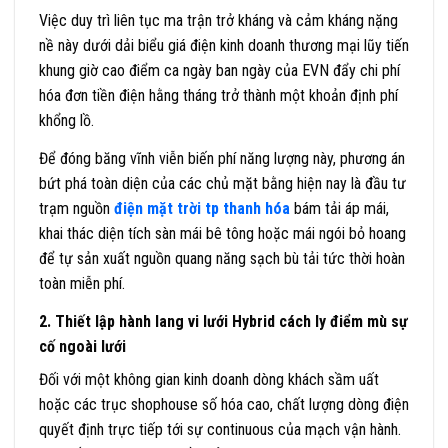
Việc duy trì liên tục ma trận trở kháng và cảm kháng nặng
nề này dưới dải biểu giá điện kinh doanh thương mại lũy tiến
khung giờ cao điểm ca ngày ban ngày của EVN đẩy chi phí
hóa đơn tiền điện hằng tháng trở thành một khoản định phí
khổng lồ.
Để đóng băng vĩnh viễn biến phí năng lượng này, phương án
bứt phá toàn diện của các chủ mặt bằng hiện nay là đầu tư
trạm nguồn
điện mặt trời tp thanh hóa
bám tải áp mái,
khai thác diện tích sàn mái bê tông hoặc mái ngói bỏ hoang
để tự sản xuất nguồn quang năng sạch bù tải tức thời hoàn
toàn miễn phí.
2. Thiết lập hành lang vi lưới Hybrid cách ly điểm mù sự
cố ngoài lưới
Đối với một không gian kinh doanh dòng khách sầm uất
hoặc các trục shophouse số hóa cao, chất lượng dòng điện
quyết định trực tiếp tới sự continuous của mạch vận hành.