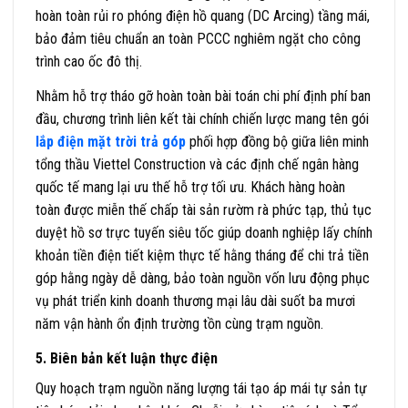
hoàn toàn rủi ro phóng điện hồ quang (DC Arcing) tầng mái,
bảo đảm tiêu chuẩn an toàn PCCC nghiêm ngặt cho công
trình cao ốc đô thị.
Nhằm hỗ trợ tháo gỡ hoàn toàn bài toán chi phí định phí ban
đầu, chương trình liên kết tài chính chiến lược mang tên gói
lắp điện mặt trời trả góp
phối hợp đồng bộ giữa liên minh
tổng thầu Viettel Construction và các định chế ngân hàng
quốc tế mang lại ưu thế hỗ trợ tối ưu. Khách hàng hoàn
toàn được miễn thế chấp tài sản rườm rà phức tạp, thủ tục
duyệt hồ sơ trực tuyến siêu tốc giúp doanh nghiệp lấy chính
khoản tiền điện tiết kiệm thực tế hằng tháng để chi trả tiền
góp hằng ngày dễ dàng, bảo toàn nguồn vốn lưu động phục
vụ phát triển kinh doanh thương mại lâu dài suốt ba mươi
năm vận hành ổn định trường tồn cùng trạm nguồn.
5. Biên bản kết luận thực điện
Quy hoạch trạm nguồn năng lượng tái tạo áp mái tự sản tự