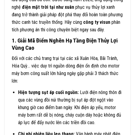
nghệ
điện mặt trời tại như xuân
phục vụ thủy lợi xanh
đang trở thành giải pháp đột phá thay đổi hoàn toàn phương
thức canh tác truyền thống. Hãy cùng
công ty visun
phân
tích phương án thi công chuyên biệt ngay sau đây.
1. Giải Mã Điểm Nghẽn Hạ Tầng Điện Thủy Lợi
Vùng Cao
Đối với các chủ trang trại tại các xã Xuân Hòa, Bãi Trành,
Hóa Quỳ… việc duy trì nguồn dòng điện ổn định cho motor
máy bơm công suất lớn hằng ngày gặp phải 3 thách thức
lớn:
Hiện tượng sụt áp cuối nguồn:
Lưới điện nông thôn đi
qua các vùng đồi núi thường bị sụt áp đột ngột vào
khung giờ cao điểm ban ngày. Khi điện áp yếu, motor
máy bơm rất dễ bị nóng, cháy cuộn dây hoặc không đủ
áp lực để đẩy nước lên các triền đồi cao.
Chi phí nhiên liệu leo thang:
Vận hành máy phát điện