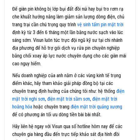
Để giàn pin không bị lớp bụi đất đồi núi hay bụi tro rơm rạ
che khuất hướng nắng làm giảm sản lượng dòng điện, chủ
trang trại cần chú trọng quy trình
vệ sinh tấm pin mặt trời
định kỳ từ 3 đến 6 tháng một lần bằng nước sạch vào lúc
sáng sớm. Visun luôn túc trực đội ngũ kỹ sư tại chi nhánh
địa phương để hỗ trợ gói dịch vụ rửa pin chuyên nghiệp
bằng chổi xoay áp lực nước chuyên dụng cho các giàn mái
cao nguy hiểm.
Nếu doanh nghiệp của anh nằm ở các vùng kinh tế trọng
điểm khác, hãy tham khảo giải pháp đồng bộ tại các
chuyên trang định hướng của chúng tôi như: hệ thống
điện
mặt trời nghi sơn
,
điện mặt trời sầm sơn
,
điện mặt trời
hoằng hóa
hoặc chuyên trang
điện mặt trời quảng xương
để có phương án tối ưu dòng tiền bài bài nhất.
Hãy liên hệ ngay với Visun qua số hotline hôm nay để các
chuyên gia hàng đầu đến trực tiếp khảo sát địa hình đồi