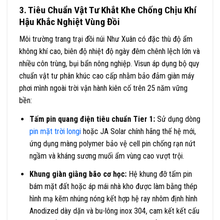
3. Tiêu Chuẩn Vật Tư Khắt Khe Chống Chịu Khí
Hậu Khắc Nghiệt Vùng Đồi
Môi trường trang trại đồi núi Như Xuân có đặc thù độ ẩm
không khí cao, biên độ nhiệt độ ngày đêm chênh lệch lớn và
nhiều côn trùng, bụi bẩn nông nghiệp. Visun áp dụng bộ quy
chuẩn vật tư phân khúc cao cấp nhằm bảo đảm giàn máy
phơi mình ngoài trời vận hành kiên cố trên 25 năm vững
bền:
Tấm pin quang điện tiêu chuẩn Tier 1:
Sử dụng dòng
pin mặt trời longi
hoặc JA Solar chính hãng thế hệ mới,
ứng dụng màng polymer bảo vệ cell pin chống rạn nứt
ngầm và kháng sương muối ẩm vùng cao vượt trội.
Khung giàn giằng bão cơ học:
Hệ khung đỡ tấm pin
bám mặt đất hoặc áp mái nhà kho được làm bằng thép
hình mạ kẽm nhúng nóng kết hợp hệ ray nhôm định hình
Anodized dày dặn và bu-lông inox 304, cam kết kết cấu