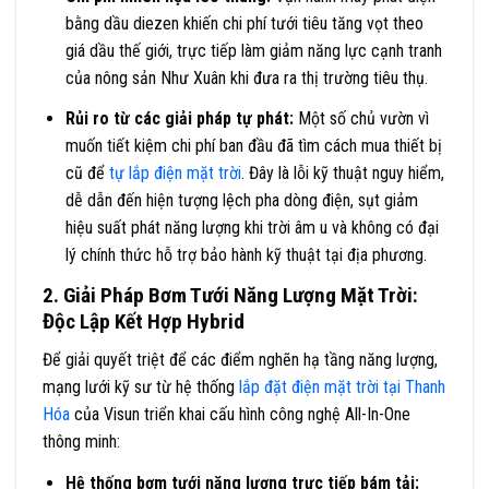
bằng dầu diezen khiến chi phí tưới tiêu tăng vọt theo
giá dầu thế giới, trực tiếp làm giảm năng lực cạnh tranh
của nông sản Như Xuân khi đưa ra thị trường tiêu thụ.
Rủi ro từ các giải pháp tự phát:
Một số chủ vườn vì
muốn tiết kiệm chi phí ban đầu đã tìm cách mua thiết bị
cũ để
tự lắp điện mặt trời
. Đây là lỗi kỹ thuật nguy hiểm,
dễ dẫn đến hiện tượng lệch pha dòng điện, sụt giảm
hiệu suất phát năng lượng khi trời âm u và không có đại
lý chính thức hỗ trợ bảo hành kỹ thuật tại địa phương.
2. Giải Pháp Bơm Tưới Năng Lượng Mặt Trời:
Độc Lập Kết Hợp Hybrid
Để giải quyết triệt để các điểm nghẽn hạ tầng năng lượng,
mạng lưới kỹ sư từ hệ thống
lắp đặt điện mặt trời tại Thanh
Hóa
của Visun triển khai cấu hình công nghệ All-In-One
thông minh:
Hệ thống bơm tưới năng lượng trực tiếp bám tải: