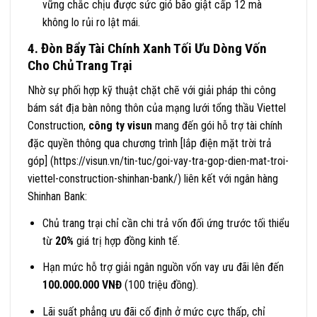
vững chắc chịu được sức gió bão giật cấp 12 mà
không lo rủi ro lật mái.
4. Đòn Bẩy Tài Chính Xanh Tối Ưu Dòng Vốn
Cho Chủ Trang Trại
Nhờ sự phối hợp kỹ thuật chặt chẽ với giải pháp thi công
bám sát địa bàn nông thôn của mạng lưới tổng thầu Viettel
Construction,
công ty visun
mang đến gói hỗ trợ tài chính
đặc quyền thông qua chương trình [lắp điện mặt trời trả
góp] (https://visun.vn/tin-tuc/goi-vay-tra-gop-dien-mat-troi-
viettel-construction-shinhan-bank/) liên kết với ngân hàng
Shinhan Bank:
Chủ trang trại chỉ cần chi trả vốn đối ứng trước tối thiểu
từ
20%
giá trị hợp đồng kinh tế.
Hạn mức hỗ trợ giải ngân nguồn vốn vay ưu đãi lên đến
100.000.000 VNĐ
(100 triệu đồng).
Lãi suất phẳng ưu đãi cố định ở mức cực thấp, chỉ