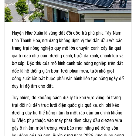
Huyện Như Xuân là vùng đất đồi dốc trù phú phía Tây Nam
tỉnh Thanh Hóa, nơi đang khẳng định vị thế dẫn đầu với các
trang trại nông nghiệp quy mô lớn chuyên canh cây ăn quả
giá trị cao như cam đường canh, bưởi da xanh, chanh leo và
bơ sáp. Đặc thù của mô hình canh tác nông nghiệp trên đất
dốc là hệ thống giàn bơm tưới phun mưa, tưới nhỏ giọt
công suất lớn bắt buộc phải vận hành liên tục hằng ngày để
duy trì độ ẩm cho đất.
Tuy nhiên, do khoảng cách địa lý từ khu vực vùng lõi trang
trại đồi núi đến trục lưới điện quốc gia quá xa, chi phí kéo
đường dây hạ thế hằng năm là một rào cản tài chính khổng
lồ. Việc phụ thuộc vào máy phát điện chạy dầu diezen vừa
gây ô nhiễm môi trường, vừa bào mòn nặng nề dòng vốn
lưu động của bà con. Bước sang năm 2026, ứng dụng công