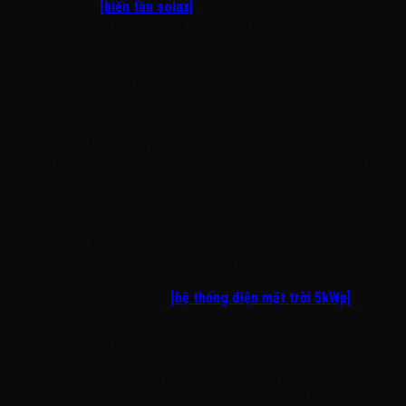
các dòng
[biến tần solax]
thông minh và pin lưu trữ Lithium là
lựa chọn tối ưu, đảm bảo nguồn điện backup kích hoạt ngay
lập tức dưới 10 mili giây khi lưới điện gặp sự cố.
3. Quy Trình Khảo Sát Và Thi Công Chuyên
Nghiệp Từ Visun.vn
Để không làm ảnh hưởng đến không gian nghỉ dưỡng và hoạt động
đón tiếp khách của các nhà hàng, khách sạn tại Sầm Sơn, Visun áp
dụng quy trình triển khai nhanh chóng và thẩm mỹ:
Khảo sát kết cấu và đổ bóng bằng Flycam:
Đo đạc chính
xác diện tích mái tôn, mái ngói hoặc sân thượng bê tông, mô
phỏng bản vẽ phối cảnh kịch bản 3D để né hoàn toàn các
khoảng đổ bóng từ bồn nước, hộp kỹ thuật hay nhà cao tầng
lân cận. Anh có thể xem cấu hình mẫu cho hộ gia đình và hộ
kinh doanh nhỏ tại bài:
[hệ thống điện mặt trời 5kWp]
.
Thi công an toàn chuẩn kỹ thuật:
Đội ngũ kỹ sư giàu kinh
nghiệm phối hợp cùng mạng lưới hạ tầng giải pháp
lắp điện
mặt trời viettel
tại địa phương tiến hành lắp đặt hệ thống dây
dẫn DC chuyên dụng chống tia UV, tủ bảo vệ tích hợp thiết bị
chống sét lan truyền, đảm bảo an toàn cháy nổ tuyệt đối.