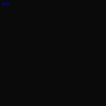
Tin Tức
Lắp Đặt Điện Mặt Trời Tại Sầm Sơn Cho
Khách Sạn, Nhà Hàng
29
Th5
Thành phố Sầm Sơn là trung tâm du lịch trọng điểm của tỉnh Thanh
Hóa và toàn khu vực miền Bắc, đón hàng triệu lượt du khách mỗi
năm. Sự bứt phá về hạ tầng du lịch với hàng loạt khách sạn, resort
cao cấp, nhà hàng hải sản và khu vui chơi giải trí đã kéo theo nhu cầu
tiêu thụ điện năng tăng vọt. Đặc biệt vào các tháng hè cao điểm, hệ
thống điều hòa công nghiệp, thiết bị làm mát và chiếu sáng vận hành
liên tục 24/24 khiến chi phí tiền điện của các cơ sở kinh doanh trở
thành một áp lực tài chính cực kỳ lớn.
Trong năm 2026, giải pháp ứng dụng
điện mặt trời tại sầm sơn
đang trở thành bài toán đầu tư thông minh được các chủ doanh
nghiệp và hộ gia đình lựa chọn. Không chỉ giúp cắt giảm dòng tiền chi
trả hằng tháng, năng lượng xanh còn là điểm cộng lớn để các cơ sở