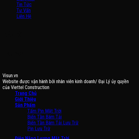
Tin Tức
Tư Vấn
Liên Hệ
BẢN ĐỒ
FANPAGE
Visun.vn
Website được vận hành bởi nhân viên kinh doanh/ Đại Lý ủy quyền
của Viettel Construction
Trang Chủ
Giới Thiệu
Sản Phẩm
Tấm Pin Mặt Trời
Biến Tần Bám Tải
Biến Tần Bám Tải Lưu Trữ
Pin Lưu Trữ
Điện Năng Lượng Mặt Trời