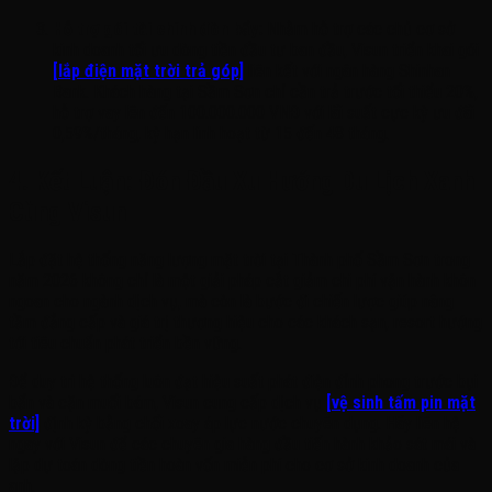
Hỗ trợ gói tài chính đòn bẩy:
Nhằm hỗ trợ các chủ cơ sở
kinh doanh tối ưu dòng tiền đầu tư ban đầu, Visun triển khai gói
[lắp điện mặt trời trả góp]
liên kết với ngân hàng Shinhan
Bank. Khách hàng tại Sầm Sơn chỉ cần trả trước tối thiểu 20%,
hỗ trợ vay lên đến 100.000.000 VNĐ với lãi suất cực kỳ ưu đãi
0,59%/tháng, kỳ hạn linh hoạt từ 15 đến 48 tháng.
4. Kết Luận: Đón Đầu Xu Hướng Du Lịch Xanh
Cùng Visun
Lắp đặt hệ thống năng lượng mặt trời tại Thành phố Sầm Sơn trong
năm 2026 không chỉ là một giải pháp cắt giảm chi phí vận hành khôn
ngoan cho ngành dịch vụ, mà còn là bước đi chiến lược giúp nâng
tầm đẳng cấp và giá trị thương hiệu cho các khách sạn, resort hướng
tới tiêu chuẩn phát triển bền vững.
Để duy trì hệ thống luôn đạt hiệu suất phát điện đỉnh phong trước bụi
bẩn và cặn muối bám, Visun cung cấp dịch vụ
[vệ sinh tấm pin mặt
trời]
định kỳ bằng chổi xoay áp lực nước chuyên dụng. Hãy liên hệ
ngay với Visun để các chuyên gia hàng đầu tiến hành khảo sát mái và
lập dự toán dòng tiền hoàn vốn miễn phí cho cơ sở kinh doanh của
anh.