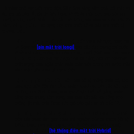
Là thành phố ven biển trực diện, Sầm Sơn hằng năm phải đối mặt với
áp lực gió bão rất lớn từ Biển Đông và độ ăn mòn cực cao của hơi
muối, sương muối. Nhằm bảo đảm hệ thống vận hành an toàn trên 25
năm,
công ty visun
áp dụng quy trình thiết kế và cấu hình thiết bị
chuyên biệt:
Tấm pin kháng muối biển tuyệt đối:
Visun sử dụng dòng pin
JA Solar và
[pin mặt trời longi]
cao cấp đạt chứng chỉ quốc
tế về khả năng chống ăn mòn sương muối (Salt Mist Corrosion
IEC 61701). Các cell pin được bọc kín bằng các lớp polymer
chất lượng cao, ngăn chặn hoàn toàn hiện tượng hơi nước mặn
xâm nhập gây hoen gỉ mạch điện.
Hệ khung giàn siêu kiên cố:
Toàn bộ hệ thống chân đế, kẹp
biên, kẹp giữa đều làm bằng nhôm Anodized dày dặn kết hợp
bu-lông inox 304. Khung chịu lực được thiết kế giằng chéo
bằng thép nhúng kẽm nóng, tính toán kết cấu khí động học
chống lật mái, chịu được sức gió bão giật lên tới cấp 12.
Hệ thống Hybrid bảo vệ tải kinh doanh:
Để tránh rủi ro mất
điện luân phiên làm gián đoạn trải nghiệm của du khách (lỗi hệ
thống thang máy, sập mạng wifi, tắt điều hòa phòng nghỉ),
phương án lắp đặt
[hệ thống điện mặt trời Hybrid]
kết hợp