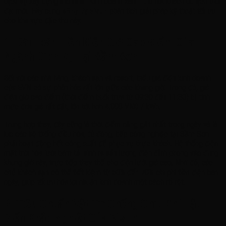
dịch vụ xây dựng mô hình “Kinh doanh xanh” thu hút khách du lịch thời
đại mới. Hãy cùng
công ty visun
phân tích giải pháp kỹ thuật tối ưu
cho khu vực đặc thù này.
1. Bài Toán Tiền Điện Giờ Cao Điểm Của
Ngành Dịch Vụ Tại Sầm Sơn
Đối với các nhà hàng, khách sạn và resort, biểu giá điện kinh doanh
của EVN có sự phân hóa rất lớn giữa các khung giờ. Trong đó, giá
điện giờ cao điểm (thời điểm buổi trưa từ 09:30 đến 11:30) bị tính
mức đơn giá rất đắt, lên tới hơn 4.000 VNĐ / kWh.
Trùng hợp thay, đây cũng là thời điểm nắng gắt nhất trong ngày và là
lúc các hệ thống điều hòa, tủ đông, bếp công nghiệp tại Sầm Sơn
phải hoạt động hết công suất để phục vụ thực khách. Hệ thống điện
mặt trời hòa lưới bám tải sinh ra sản lượng điện đỉnh phong vào đúng
khung giờ này, trực tiếp thay thế cho điện lưới giá cao. Nhờ đó, các
chủ khách sạn có thể tiết kiệm từ 50% đến 70% chi phí tiền điện ban
ngày, giúp tối ưu hóa lợi nhuận kinh doanh một cách rõ rệt.
2. Tiêu Chuẩn Vật Tư Chống Chịu Khí Hậu
Biển Khắc Nghiệt Của Visun