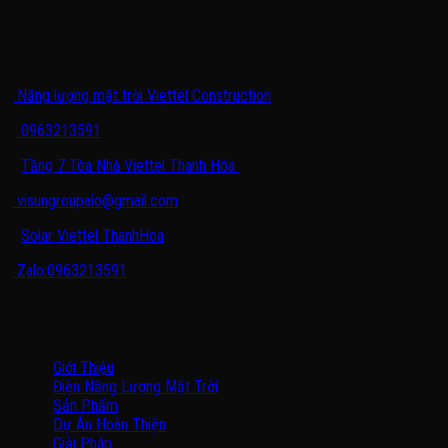
THÔNG TIN LIÊN HỆ
Năng lượng mặt trời Viettel Construction
0963213591
Tầng 7 Tòa Nhà Viettel Thanh Hóa
visungroupaio@gmail.com
Solar Viettel ThanhHoa
Zalo:0963213591
CHUYÊN MỤC
Giới Thiệu
Điện Năng Lượng Mặt Trời
Sản Phẩm
Dự Án Hoàn Thiện
Giải Pháp