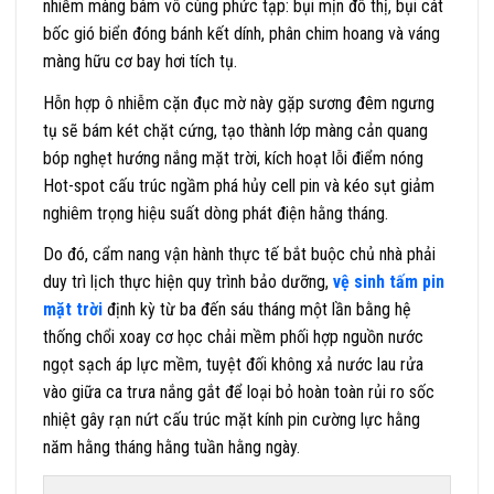
nhiễm màng bám vô cùng phức tạp: bụi mịn đô thị, bụi cát
bốc gió biển đóng bánh kết dính, phân chim hoang và váng
màng hữu cơ bay hơi tích tụ.
Hỗn hợp ô nhiễm cặn đục mờ này gặp sương đêm ngưng
tụ sẽ bám két chặt cứng, tạo thành lớp màng cản quang
bóp nghẹt hướng nắng mặt trời, kích hoạt lỗi điểm nóng
Hot-spot cấu trúc ngầm phá hủy cell pin và kéo sụt giảm
nghiêm trọng hiệu suất dòng phát điện hằng tháng.
Do đó, cẩm nang vận hành thực tế bắt buộc chủ nhà phải
duy trì lịch thực hiện quy trình bảo dưỡng,
vệ sinh tấm pin
mặt trời
định kỳ từ ba đến sáu tháng một lần bằng hệ
thống chổi xoay cơ học chải mềm phối hợp nguồn nước
ngọt sạch áp lực mềm, tuyệt đối không xả nước lau rửa
vào giữa ca trưa nắng gắt để loại bỏ hoàn toàn rủi ro sốc
nhiệt gây rạn nứt cấu trúc mặt kính pin cường lực hằng
năm hằng tháng hằng tuần hằng ngày.