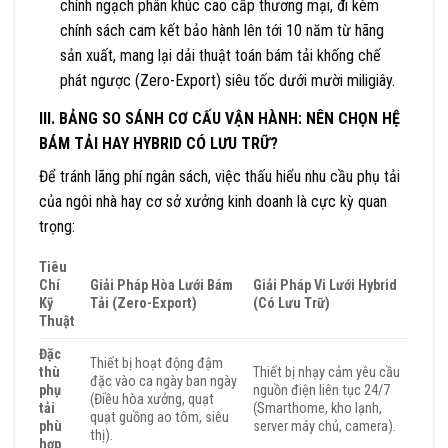
chính ngạch phân khúc cao cấp thương mại, đi kèm
chính sách cam kết bảo hành lên tới 10 năm từ hãng
sản xuất, mang lại dải thuật toán bám tải khống chế
phát ngược (Zero-Export) siêu tốc dưới mười miligiây.
III. BẢNG SO SÁNH CƠ CẤU VẬN HÀNH: NÊN CHỌN HỆ
BÁM TẢI HAY HYBRID CÓ LƯU TRỮ?
Để tránh lãng phí ngân sách, việc thấu hiểu nhu cầu phụ tải
của ngôi nhà hay cơ sở xưởng kinh doanh là cực kỳ quan
trọng:
Tiêu
Chí
Giải Pháp Hòa Lưới Bám
Giải Pháp Vi Lưới Hybrid
Kỹ
Tải (Zero-Export)
(Có Lưu Trữ)
Thuật
Đặc
Thiết bị hoạt động đậm
thù
Thiết bị nhạy cảm yêu cầu
đặc vào ca ngày ban ngày
phụ
nguồn điện liên tục 24/7
(Điều hòa xưởng, quạt
tải
(Smarthome, kho lạnh,
quạt guồng ao tôm, siêu
phù
server máy chủ, camera).
thị).
hợp