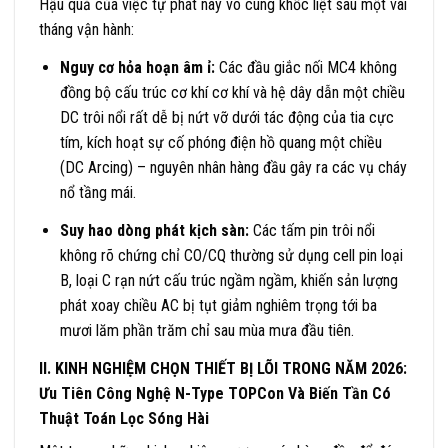
Hậu quả của việc tự phát này vô cùng khốc liệt sau một vài
tháng vận hành:
Nguy cơ hỏa hoạn âm ỉ:
Các đầu giắc nối MC4 không
đồng bộ cấu trúc cơ khí cơ khí và hệ dây dẫn một chiều
DC trôi nổi rất dễ bị nứt vỡ dưới tác động của tia cực
tím, kích hoạt sự cố phóng điện hồ quang một chiều
(DC Arcing) – nguyên nhân hàng đầu gây ra các vụ cháy
nổ tầng mái.
Suy hao dòng phát kịch sàn:
Các tấm pin trôi nổi
không rõ chứng chỉ CO/CQ thường sử dụng cell pin loại
B, loại C rạn nứt cấu trúc ngầm ngầm, khiến sản lượng
phát xoay chiều AC bị tụt giảm nghiêm trọng tới ba
mươi lăm phần trăm chỉ sau mùa mưa đầu tiên.
II. KINH NGHIỆM CHỌN THIẾT BỊ LÕI TRONG NĂM 2026:
Ưu Tiên Công Nghệ N-Type TOPCon Và Biến Tần Có
Thuật Toán Lọc Sóng Hài