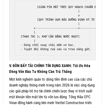
          [GIÀN PIN MẶT TRỜI QUY HOẠCH CHUẨN EPC TRÊ
                                   |

                                   v

          [QUY TRÌNH O&M BẢO DƯỠNG ĐỊNH KỲ TỪ 3 - 6 
                                   |

        +--------------------------+----------------
        |                                           
[THAO TÁC 1: KHỬ CẶN BẰNG NƯỚC NGỌT]          [THAO 
        |                                           
- Dùng chổi xoay chải mềm cơ học.              - Ki
V. ĐÒN BẨY TÀI CHÍNH TÍN DỤNG XANH: Tối Ưu Hóa
Dòng Vốn Đầu Tư Không Cần Trả Thẳng
Một kinh nghiệm quản trị dòng tiền đỉnh cao của các chủ
doanh nghiệp thông minh trong năm 2026 là việc ứng dụng
các giải pháp hỗ trợ tài chính chiến lược thay vì trích xuất
một khoản tiền mặt lớn từ vốn lưu động. Tổng thầu EPC
Visun đồng hành cùng liên minh Viettel Construction triển