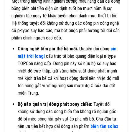
Một trong những kinh nghiệm xương máu hàng đầu để đóng
băng biến phí tiền điện ổn định suốt ba mươi năm là sự
nghiêm túc ngay từ khâu tuyển chọn danh mục thiết bị lõi.
Hệ thống tuyệt đối không sử dụng các dòng pin công nghệ
cũ p-type suy hao cao, mà bắt buộc phải hướng tới dải sản
phẩm chính ngạch cao cấp:
Công nghệ tấm pin thế hệ mới:
Ưu tiên dải dòng
pin
mặt trời longi
cấu trúc tế bào quang điện loại n-type
TOPCon nâng cấp. Dòng pin này sở hữu hệ số suy hao
nhiệt độ cực thấp, giữ vững hiệu suất dòng phát mạnh
mẽ kịch trần kể cả khi hoạt động dưới nền nhiệt độ mái
tôn nóng gắt vượt ngưỡng sáu mươi độ C của dải đất
miền Trung.
Bộ não quản trị dòng phát xoay chiều:
Tuyệt đối
không sử dụng các dòng biến tần không rõ nguồn gốc
dễ bị méo sóng hài, gây sụt áp pha nội bộ. Chủ đầu tư
nên ưu tiên kết hợp dải dòng sản phẩm
biến tần solax