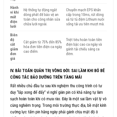
Hành
Hệ thống tự động ngắt
Chuyển mạch EPS khẩn
vi khi
dòng phát để bảo vệ an
cấp trong 10ms, rút dòng
mất
toàn cho công nhân sửa
xả từ tủ đệm Lithium nuôi
điện
chữa lưới ngoài.
sống tải ưu tiên mượt mà.
lưới
Biên
độ
Triệt tiêu hoàn toàn tiền
Cắt giảm từ 75% đến 85%
cắt
điện bậc cao ca ngày và
hóa đơn tiền điện ca ngày
giảm
gánh tải chiếu sáng ca
cao điểm.
đơn
đêm.
giá
IV. BÀI TOÁN QUẢN TRỊ VÒNG ĐỜI: SAI LẦM KHI BỎ BÊ
CÔNG TÁC BẢO DƯỠNG TRÊN TẦNG MÁI
Rất nhiều chủ đầu tư sau khi nghiệm thu công trình có tư
duy “lắp xong để đấy” vì nghĩ giàn pin có khả năng tự làm
sạch hoàn toàn khi có mưa rào. Đây là một sai lầm vật lý vô
cùng nghiêm trọng. Trong môi trường thực địa, bề mặt kính
cường lực tấm pin hằng ngày phải gánh chịu mật độ ô