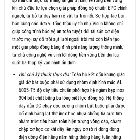
áp mái chỉ thực sự mang lại giá trị kinh tế ròng bền vững
khi chủ đầu tư lựa chọn giải pháp đồng bộ chuẩn EPC chính
ngạch, từ bỏ tư duy ham rẻ vật tư trôi nổi. Sự hợp tác bài
bản cùng các đơn vị tổng thầu uy tín như Visun không chỉ
giúp công trình bảo vệ an toàn tuyệt đối tài sản cơ điện
trước mọi sự cố trồi sụt lưới ngoài trời mà còn kiến tạo
một giải pháp đóng băng định phí năng lượng thông minh,
tự chủ công nghệ và sinh lời dòng tiền vững bền dài lâu
suốt ba thập kỷ vận hành ổn định.
Ghi chú kỹ thuật thực địa:
Toàn bộ kết cấu khung giàn
giá đỡ bắt buộc phải sử dụng nhôm định hình mác AL
6005-T5 độ dày tiêu chuẩn phối hợp hệ ngàm kẹp inox
304 bắt chặt bằng bu-lông siết lực đồng bộ. Hệ thống
dây dẫn DC chạy dọc xương nhôm bắt buộc phải được
cố định bằng lạt thít inox bọc nhựa chống tia cực tím
nhằm triệt tiêu hoàn toàn hiện tượng võng cáp, chạm
chập cơ học cơ khí dấy lên nguy cơ rò rỉ dòng dòng
điện dòng điện hằng năm hằng tháng hằng tuần hằng