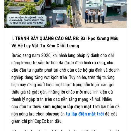
I. TRÁNH BẪY QUẢNG CÁO GIÁ RẺ: Bài Học Xương Máu
Về Hệ Lụy Vật Tư Kém Chất Lượng
Bước sang năm 2026, khi hành lang pháp lý dành cho dải
năng lượng tự sản tự tiêu đã được định hình rõ ràng, nhu
cầu đầu tư nguồn phát tại chỗ của các hộ gia đình và doanh
nghiệp đang tăng vọt kịch trần. Tuy nhiên, trên thị trường
hiện nay đang xuất hiện một thực trạng hỗn loạn: các gói
thầu giá rẻ giật gân, những lời chào mời mua linh kiện cũ
thanh lý ngập tràn trên các nền tảng mạng xã hội. Nhiều
chủ đầu tư thiếu
kinh nghiệm lắp điện mặt trời
bài bản đã
nôn nóng lựa chọn phương án
tự lắp điện mặt trời
để cắt
giảm chi phí CapEx ban đầu.