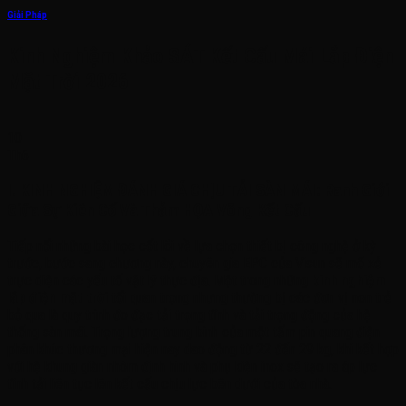
Giải Pháp
Kinh Nghiệm Khảo SÁT Kết Cấu Mái Lắp Điện
Mặt Trời 2026
10
Th6
I. KINH NGHIỆM ĐÁNH GIÁ CHỊU TẢI SÀN MÁI: Ranh Giới
Giữa Sự Kiên Cố Và Thảm HỌA Võng Kết Cấu
Tiếp nối những bài học cốt lõi về lựa chọn thiết bị công nghệ ở kỳ
trước, bước sang chương này, chuyên gia EPC của Visun sẽ mổ xẻ
trực diện các yếu tố vật lý thực địa. Một trong những
kinh nghiệm
lắp điện mặt trời
tối quan trọng nhưng thường bị các đơn vị non trẻ
bỏ qua là quy trình đo đạc tải trọng tĩnh và tải trọng động của hệ
thống sàn mái. Trọng lượng trung bình của một tấm pin quang điện
phân khúc thương mại hiện nay dao động từ 22 đến 29 kg, khi kết hợp
với hệ khung giàn nhôm định hình và phụ kiện inox sẽ tạo ra áp lực
tĩnh tải liên tục lên kết cấu chịu lực bên dưới của tòa nhà.