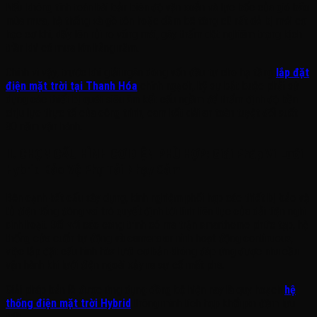
Nếu không tính toán bài bản biên độ vặn xoắn và lực bốc của gió bão
mùa mưa, hệ thống xà gồ tôn hoặc dầm bê tông cũ rất dễ bị mỏi cơ
học cơ khí, dấy lên rủi ro võng mái, gây thấm dột nghiêm trọng kịch
trần khi có mưa lớn hằng năm.
Chính vì vậy, trước khi giải ngân dòng vốn đầu tư cho hạ tầng
lắp đặt
điện mặt trời tại Thanh Hóa
chính ngạch, kỹ sư bắt buộc phải sử
dụng các thiết bị quét siêu âm kết cấu ngầm để thẩm định độ bền
chịu lực thực tế của công trình, cam kết dải an toàn tuyệt đối suốt
30 năm vận hành.
II. CHỌN CẤU HÌNH CƠ ĐIỆN PHÙ HỢP: Giải Pháp Vi Lưới
Hybrid Bảo Vệ Phụ Tải Nhạy Cảm
Bên cạnh kết cấu xây dựng, kinh nghiệm phối hợp các thiết bị bảo vệ
tủ điện tổng đóng vai trò quyết định tới tính liên tục của dải tiện nghi
sinh hoạt. Đối với các công trình có ma trận smarthome phức tạp, hệ
thống cửa cuốn tự động và camera an ninh hoạt động continuous,
việc lắp đặt cấu hình hòa lưới cơ bản không đáp ứng được nhu cầu
vận hành khi lưới điện ngoài xảy ra sự cố mất pha.
Giải pháp bản lề được ứng dụng đồng bộ hiện nay là quy hoạch
hệ
thống điện mặt trời Hybrid
thông minh tích hợp khối pin đệm lưu
trữ: