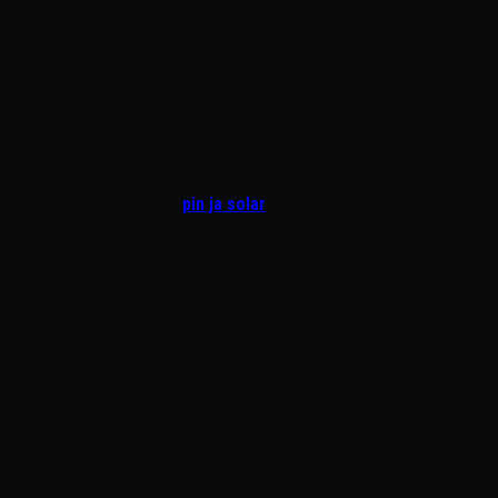
Bộ não xử lý dòng điện lai cao cấp:
Ưu tiên kết hợp dải dòng
sản phẩm
biến tần deye
chính ngạch. Với dải thuật toán phản
ứng siêu tốc dưới 10ms, bộ điều phối Deye tự động cô lập
mạng lưới khi sụt áp ngoài trời, giữ cho ma trận thiết bị nhạy
cảm trong nhà hoạt động mượt mà không xảy ra hiện tượng
chớp tắt nguồn dòng.
Vật tư hấp thụ bức xạ tiêu chuẩn công nghiệp:
Giàn mái ưu
tiên tích hợp dòng
pin ja solar
công nghệ tế bào quang điện n-
type TOPCon thế hệ nâng cấp chính ngạch, sở hữu ngưỡng
kháng nhiệt độ vượt trội giúp triệt tiêu hiện tượng suy hao dải
MPPT khi nền nhiệt mái nhà vượt ngưỡng sáu mươi độ C.
III. SƠ ĐỒ THIẾT LẬP TUYẾN CÁP DC CHỐNG NHIỄU SÓNG
HÀI NỘI BỘ
Mạch đi dây một chiều từ giàn pin xuống phòng máy kỹ thuật phải
tuân thủ nghiêm ngặt nguyên lý song hành để triệt tiêu hiện tượng
cảm ứng điện từ:
          [GIÀN PIN QUANG ĐIỆN JA SOLAR TRÊN TẦNG MÁI K
                                     |

                                     v
