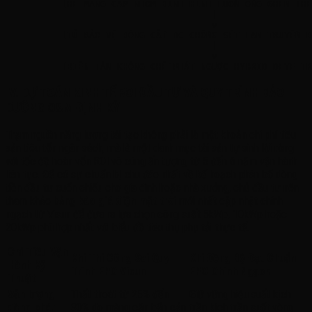
          [HỆ MÁNG CÁP NHÔM ĐỊNH HÌNH LUỒN ỐNG GHEN THÉ
                                     |

                                     v

          [TỦ BẢO VỆ ĐÓNG CẮT DC CHỐNG SÉT LAN TRUYỀN Đ
                                     |

                                     v

IV. DỰ TOÁN KINH TẾ ROI ĐẦU TƯ VÀ QUY TRÌNH BẢO
DƯỠNG O&M ĐỊNH KỲ
Trạm nguồn năng lượng tái tạo không phải là một khoản chi phí tiêu
sản tiêu tốn ngân sách, mà là một danh mục tài sản tự sinh lời ròng
với tốc độ hoàn vốn ROI vô cùng ấn tượng từ 5 đến 6 năm vận hành
liên tục. Để có sự chuẩn bị chu đáo nhất về kế hoạch phân bổ dòng
tiền đầu tư cuốn chiếu cho gia đình hoặc nhà xưởng, chủ đầu tư nên
tham khảo bảng
báo giá điện mặt trời
mới nhất cập nhật chính
ngạch từ Visun để đưa ra lựa chọn công suất 5kWp, 10kWp hoặc
20kWp phù hợp nhất với biểu đồ tiêu thụ phụ tải thực tế.
Chỉ Tiêu Vận
Khi Thi Công Sai Quy
Khi Đồng Bộ Đạt Chuẩn
Hành Kỹ
Trình EPC Visun
EPC Chính Ngạch
Thuật
Sản lượng
Thất thoát từ 25% đến
Giữ vững hiệu suất kịch
dòng phát
30% do màng cặn bẩn cản
trần kịch trần suốt vòng