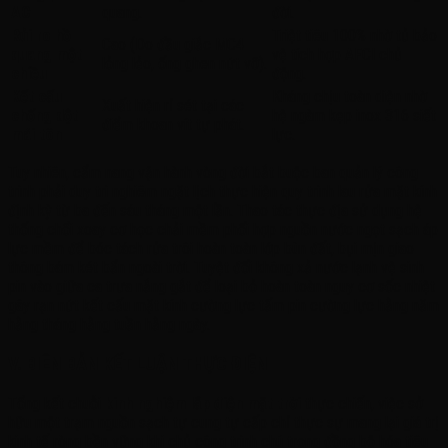
AC
quang.
đời.
Rủi ro hồ
Triệt tiêu 100% nhờ tủ bảo
Cao (Do đầu giắc MC4
quang một
vệ tích hợp AFCI chủ
lỏng lẻo, ống ghen nứt vỡ).
chiều
động.
Kết cấu
Kháng chịu toàn diện nhờ
Xuất hiện rỉ sét tại các
chống dột
hệ ngàm kẹp inox 316 siết
điểm khoan vít tự phát.
mái tôn
lực.
Tuy nhiên, cẩm nang vận hành vòng đời bắt buộc ban quản lý công
trình phải duy trì nghiêm ngặt lịch thực hiện quy trình lau rửa mặt kính
định kỳ từ ba đến sáu tháng một lần. Thao tác thực địa sử dụng hệ
thống chổi xoay cơ học chải mềm phối hợp nguồn nước ngọt sạch áp
lực mềm để bóc tách rửa trôi hoàn toàn lớp bùn đất, bụi mịn giao
thông bám két bẩn ngoài trời. Tuyệt đối không xả nước lạnh vệ sinh
pin vào giữa ca trưa nắng gắt để loại bỏ hoàn toàn nguy cơ sốc nhiệt
gây rạn nứt kết cấu mặt kính cường lực tấm pin cường lực hằng năm
hằng tháng hằng tuần hằng ngày.
V. BIÊN BẢN KẾT LUẬN THỰC ĐIỆN
Tổng kết chuỗi
kinh nghiệm lắp điện mặt trời
thực chiến, việc sở
hữu một trạm nguồn sạch tự cung tự cấp chỉ thực sự mang lại giá trị
kinh tế ròng bền vững khi chủ công trình chú trọng đồng bộ hóa tiêu