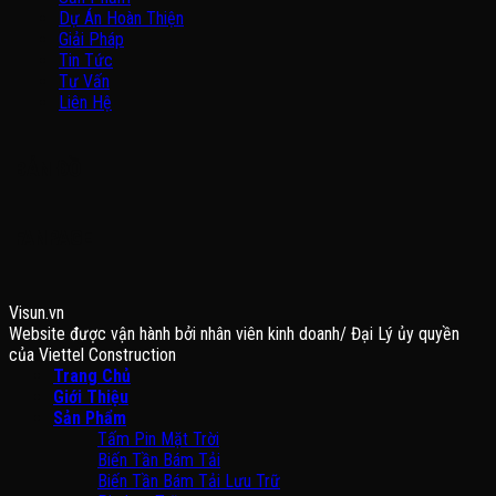
Dự Án Hoàn Thiện
Giải Pháp
Tin Tức
Tư Vấn
Liên Hệ
BẢN ĐỒ
FANPAGE
Visun.vn
Website được vận hành bởi nhân viên kinh doanh/ Đại Lý ủy quyền
của Viettel Construction
Trang Chủ
Giới Thiệu
Sản Phẩm
Tấm Pin Mặt Trời
Biến Tần Bám Tải
Biến Tần Bám Tải Lưu Trữ