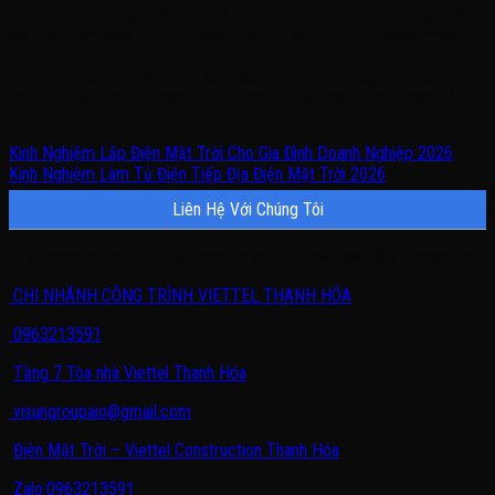
chuẩn kỹ thuật ngay từ khâu khảo sát thực địa kết cấu xây dựng tầng
mái. Sự đồng hành bài bản cùng đơn vị tổng thầu EPC chính ngạch
như Visun không chỉ giúp doanh nghiệp, gia đình chủ động đóng băng
biến phí chi phí hóa đơn tiền điện vận hành hằng tháng hằng năm mà
còn kiến tạo một giải pháp tự chủ công nghệ năng lượng hoàn hảo,
sinh lời dòng tiền vững bền dài lâu suốt ba thập kỷ ổn định.
Kinh Nghiệm Lắp Điện Mặt Trời Cho Gia Đình Doanh Nghiệp 2026
Kinh Nghiệm Làm Tủ Điện Tiếp Địa Điện Mặt Trời 2026
Liên Hệ Với Chúng Tôi
Quý khách có nhu cầu cần được tư vấn, vui lòng liên hệ với chúng tôi.
CHI NHÁNH CÔNG TRÌNH VIETTEL THANH HÓA
0963213591
Tầng 7 Tòa nhà Viettel Thanh Hóa
visungroupaio@gmail.com
Điện Mặt Trời – Viettel Construction Thanh Hóa
Zalo:0963213591