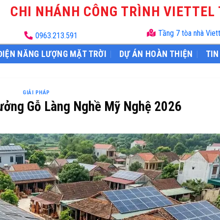
CHI NHÁNH CÔNG TRÌNH VIETTEL
Tầng 7 tòa nhà Viet
0963.213.591
ĐIỆN NĂNG LƯỢNG MẶT TRỜI
DỰ ÁN HOÀN THIỆN
TIN
GIẢI PHÁP
Xưởng Gỗ Làng Nghề Mỹ Nghệ 2026