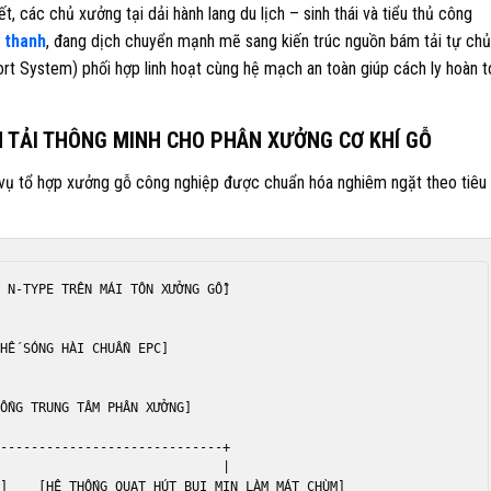
t, các chủ xưởng tại dải hành lang du lịch – sinh thái và tiểu thủ công
ư thanh
, đang dịch chuyển mạnh mẽ sang kiến trúc nguồn bám tải tự chủ
rt System) phối hợp linh hoạt cùng hệ mạch an toàn giúp cách ly hoàn t
ÁM TẢI THÔNG MINH CHO PHÂN XƯỞNG CƠ KHÍ GỖ
 vụ tổ hợp xưởng gỗ công nghiệp được chuẩn hóa nghiêm ngặt theo tiêu
 N-TYPE TRÊN MÁI TÔN XƯỞNG GỖ]





HẾ SÓNG HÀI CHUẨN EPC]





ỔNG TRUNG TÂM PHÂN XƯỞNG]



-----------------------------+

                             |

]    [HỆ THỐNG QUẠT HÚT BỤI MỊN LÀM MÁT CHÙM]
