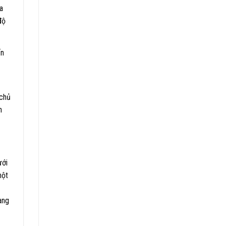
a
độ
ến
 chủ
n
ưới
một
àng