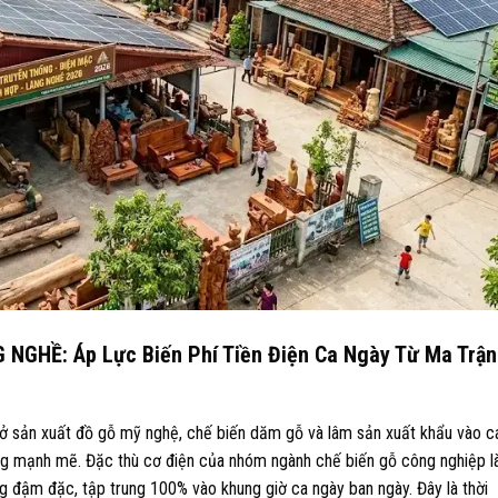
 NGHỀ: Áp Lực Biến Phí Tiền Điện Ca Ngày Từ Ma Trận
 sản xuất đồ gỗ mỹ nghệ, chế biến dăm gỗ và lâm sản xuất khẩu vào c
ng mạnh mẽ. Đặc thù cơ điện của nhóm ngành chế biến gỗ công nghiệp l
ng đậm đặc, tập trung 100% vào khung giờ ca ngày ban ngày. Đây là thời