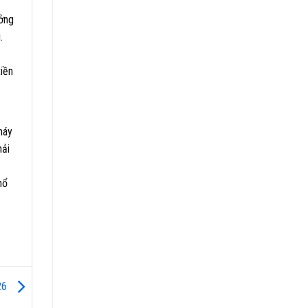
ởng
.
tiền
háy
hải
nổ
026