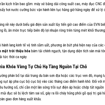
 trần kịch trần bao gồm: máy xẻ băng dải công suất cao, máy đục CNC đ
ò sấy hơi nước cưỡng bức vận hành liên tục hằng giờ hằng ngày để xử lý 
ặng nề này dưới biểu giá điện sản xuất lũy tiến giờ cao điểm của EVN bi
ng lồ, ăn mòn trực tiếp biên độ lợi nhuận ròng trên từng mét khối thương
ải hành lang kinh tế vệ tinh sầm uất, phương án bứt phá hiện nay của các
n mặt trời thiệu hóa
bám tải chính ngạch, tận dụng diện tích sàn mái tô
i tức thời ca ngày.
Chìa Khóa Vàng Tự Chủ Hạ Tầng Nguồn Tại Chỗ
ờng phân bổ tại dải trung du bán sơn địa hoặc các trục ven đô, mạng l
tượng sụt áp pha cục bộ cục bộ vào các tháng cao điểm hanh khô. Đối với 
u hướng số, chỉ cần một làn sóng trồi sụt điện áp hoặc chớp tắt nguồn
 mũi đục sẽ bị lệch tâm sai số, gây ra lỗi cháy hỏng phôi gỗ quý trị giá h
 bàn giao đơn hàng xuất khẩu.