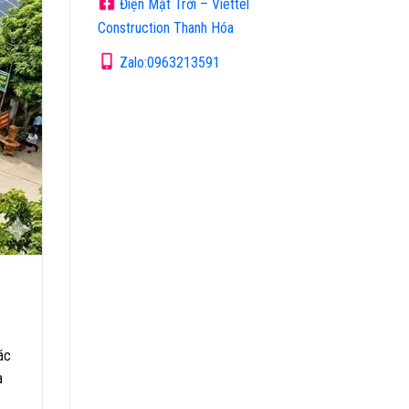
Điện Mặt Trời – Viettel
Construction Thanh Hóa
Zalo:0963213591
ác
à