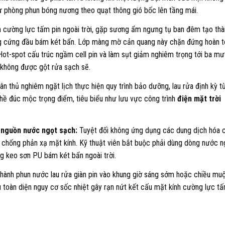
từ phòng phun bóng nương theo quạt thông gió bốc lên tầng mái.
h cường lực tấm pin ngoài trời, gặp sương ẩm ngưng tụ ban đêm tạo thà
g cứng đầu bám két bẩn. Lớp màng mờ cản quang này chặn đứng hoàn t
Hot-spot cấu trúc ngầm cell pin và làm sụt giảm nghiêm trọng tới ba mư
 không được gột rửa sạch sẽ.
n thủ nghiêm ngặt lịch thực hiện quy trình bảo dưỡng, lau rửa định kỳ t
ghề đúc mộc trọng điểm, tiêu biểu như lưu vực công trình
điện mặt trời
 nguồn nước ngọt sạch:
Tuyệt đối không ứng dụng các dung dịch hóa 
 chống phản xạ mặt kính. Kỹ thuật viên bắt buộc phải dùng dòng nước n
g keo sơn PU bám két bẩn ngoài trời.
 hành phun nước lau rửa giàn pin vào khung giờ sáng sớm hoặc chiều mu
êu toàn diện nguy cơ sốc nhiệt gây rạn nứt kết cấu mặt kính cường lực t