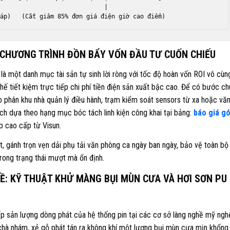
                             |

VÀ CHƯƠNG TRÌNH ĐỒN BẨY VỐN ĐẦU TƯ CUỐN CHIẾU
là một danh mục tài sản tự sinh lời ròng với tốc độ hoàn vốn ROI vô cùn
hế tiết kiệm trực tiếp chi phí tiền điện sản xuất bậc cao. Để có bước c
o phân khu nhà quản lý điều hành, trạm kiểm soát sensors từ xa hoặc vă
ch dựa theo hạng mục bóc tách linh kiện công khai tại bảng:
báo giá gó
p cao cấp từ Visun.
, gánh trọn vẹn dải phụ tải văn phòng ca ngày ban ngày, bảo vệ toàn bộ
trong trạng thái mượt mà ổn định.
Ề: KỸ THUẬT KHỬ MÀNG BỤI MÙN CƯA VÀ HƠI SƠN PU
iếp sản lượng dòng phát của hệ thống pin tại các cơ sở làng nghề mỹ ngh
hà nhám, xẻ gỗ phát tán ra không khí một lượng bụi mùn cưa mịn khổng 