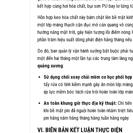
kết hợp cùng hơi hóa chất, bụi sơn PU bay lơ lửng 
Hỗn hợp keo hóa chất này bám chặt lên bề mặt kín
một lớp màng thạch cặn đục mờ cản quang vô cùn
hướng nắng mặt trời, gây hiện tượng lỗi điểm nóng 
phần trăm hiệu suất dòng phát điện hằng tháng nếu
Do đó, ban quản lý vận hành xưởng bắt buộc phải tuâ
một đến hai tháng một lần tại các trung tâm làng n
quảng xương
:
Sử dụng chổi xoay chải mềm cơ học phối hợp
tẩy rửa có tính kiềm mạnh gây ăn mòn lớp màng
áp lực mềm bóc tách rửa trôi hoàn toàn lớp màn
An toàn khung giờ thực địa kỹ thuật:
Chỉ tiến
khi bề mặt pin đã nguội hoàn toàn nhằm triệt ti
pin hằng năm hằng tháng hằng tuần hằng ngày.
VI. BIÊN BẢN KẾT LUẬN THỰC ĐIỆN