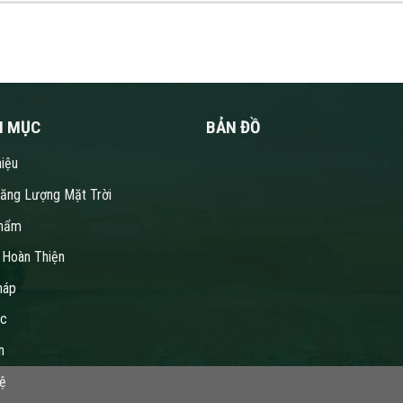
N MỤC
BẢN ĐỒ
hiệu
Năng Lượng Mặt Trời
hẩm
 Hoàn Thiện
háp
ức
n
Hệ