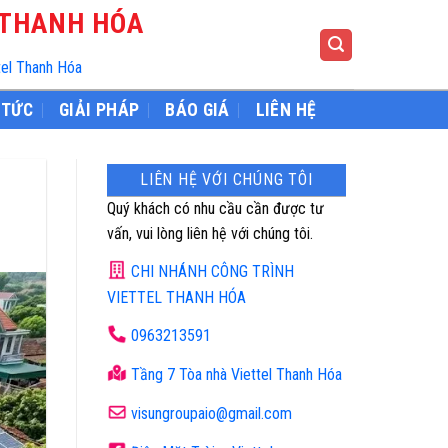
 THANH HÓA
tel Thanh Hóa
 TỨC
GIẢI PHÁP
BÁO GIÁ
LIÊN HỆ
LIÊN HỆ VỚI CHÚNG TÔI
Quý khách có nhu cầu cần được tư
vấn, vui lòng liên hệ với chúng tôi.
CHI NHÁNH CÔNG TRÌNH
VIETTEL THANH HÓA
0963213591
Tầng 7 Tòa nhà Viettel Thanh Hóa
visungroupaio@gmail.com