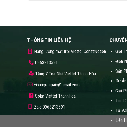
THÔNG TIN LIÊN HỆ
CHUYÊ
Năng lượng mặt trời Viettel Construction
Giới T
Điện 
0963213591
Sản P
Tầng 7 Tòa Nhà Viettel Thanh Hóa
Dự Án
visungroupaio@gmail.com
Giải P
Solar Viettel ThanhHoa
Tin T
Zalo:0963213591
Tư Vấ
Liên 