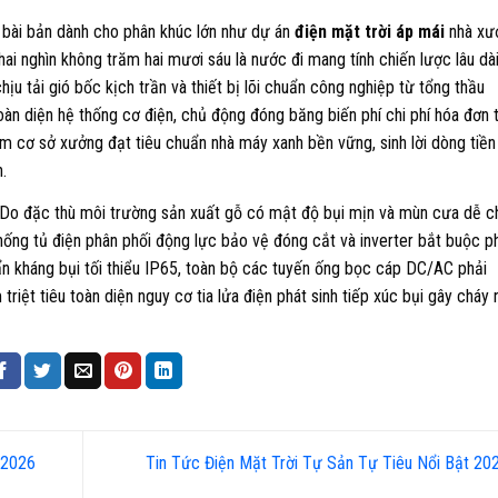
 bài bản dành cho phân khúc lớn như dự án
điện mặt trời áp mái
nhà xư
ai nghìn không trăm hai mươi sáu là nước đi mang tính chiến lược lâu dài
ịu tải gió bốc kịch trần và thiết bị lõi chuẩn công nghiệp từ tổng thầu
àn diện hệ thống cơ điện, chủ động đóng băng biến phí chi phí hóa đơn 
 cơ sở xưởng đạt tiêu chuẩn nhà máy xanh bền vững, sinh lời dòng tiền
.
Do đặc thù môi trường sản xuất gỗ có mật độ bụi mịn và mùn cưa dễ c
thống tủ điện phân phối động lực bảo vệ đóng cắt và inverter bắt buộc p
uẩn kháng bụi tối thiểu IP65, toàn bộ các tuyến ống bọc cáp DC/AC phải
riệt tiêu toàn diện nguy cơ tia lửa điện phát sinh tiếp xúc bụi gây cháy 
 2026
Tin Tức Điện Mặt Trời Tự Sản Tự Tiêu Nổi Bật 2