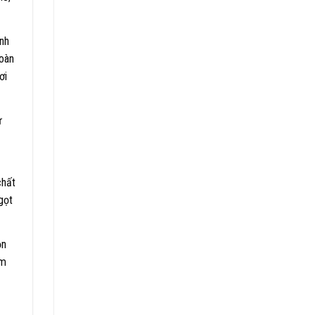
nh
oàn
ơi
ừ
chất
gọt
ộn
ấm