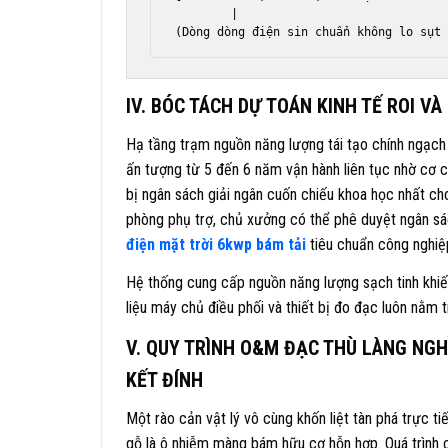
        |                              
IV. BÓC TÁCH DỰ TOÁN KINH TẾ ROI 
Hạ tầng trạm nguồn năng lượng tái tạo chính ngạch 
ấn tượng từ 5 đến 6 năm vận hành liên tục nhờ cơ c
bị ngân sách giải ngân cuốn chiếu khoa học nhất ch
phòng phụ trợ, chủ xưởng có thể phê duyệt ngân sá
điện mặt trời 6kwp bám tải
tiêu chuẩn công nghiệ
Hệ thống cung cấp nguồn năng lượng sạch tinh khiết
liệu máy chủ điều phối và thiết bị đo đạc luôn nằm 
V. QUY TRÌNH O&M ĐẠC THÙ LÀNG NGH
KẾT ĐÍNH
Một rào cản vật lý vô cùng khốn liệt tàn phá trực t
gỗ là ô nhiễm màng bám hữu cơ hỗn hợp. Quá trình c