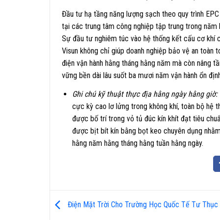
Đầu tư hạ tầng năng lượng sạch theo quy trình EPC
tại các trung tâm công nghiệp tập trung trong năm h
Sự đầu tư nghiêm túc vào hệ thống kết cấu cơ khí ch
Visun không chỉ giúp doanh nghiệp bảo vệ an toàn to
điện vận hành hằng tháng hằng năm mà còn nâng tầm
vững bền dài lâu suốt ba mươi năm vận hành ổn định
Ghi chú kỹ thuật thực địa hằng ngày hằng giờ:
cực kỳ cao lơ lửng trong không khí, toàn bộ hệ 
được bố trí trong vỏ tủ đúc kín khít đạt tiêu ch
được bịt bít kín bằng bọt keo chuyên dụng nhằm t
hằng năm hằng tháng hằng tuần hằng ngày.
Điện Mặt Trời Cho Trường Học Quốc Tế Tư Thục