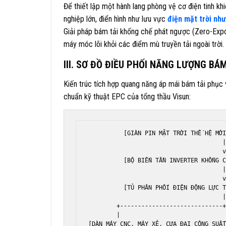
Để thiết lập một hành lang phòng vệ cơ điện tinh khiế
nghiệp lớn, điển hình như lưu vực
điện mặt trời nh
Giải pháp bám tải khống chế phát ngược (Zero-Expo
máy móc lõi khỏi các điểm mù truyền tải ngoài trời.
III. SƠ ĐỒ ĐIỀU PHỐI NĂNG LƯỢNG B
Kiến trúc tích hợp quang năng áp mái bám tải phục
chuẩn kỹ thuật EPC của tổng thầu Visun:
          [GIÀN PIN MẶT TRỜI THẾ HỆ MỚI
                                      |
                                      v
          [BỘ BIẾN TẦN INVERTER KHỐNG C
                                      |
                                      v
          [TỦ PHÂN PHỐI ĐIỆN ĐỘNG LỰC T
                                      |
        +-----------------------------+
        |                              
[DÀN MÁY CNC, MÁY XẺ, CƯA ĐẠI CÔNG SUẤT