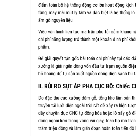
điểm toàn bộ hệ thống động cơ lớn hoạt động kịch
tầng, máy mài mút ly tâm và đặc biệt là hệ thống l
ẩm gỗ nguyên liệu.
Việc vận hành liên tục ma trận phụ tải cảm kháng n
chi phí năng lượng trở thành một khoản định phí khổ
phẩm.
Để giải quyết tận gốc bài toán chi phí này tại các d
xưởng là giải ngân dòng vốn đầu tư trạm nguồn
điệ
bỏ hoang để tự sản xuất nguồn dòng điện sạch bù tả
II. RỦI RO SỤT ÁP PHA CỤC BỘ: Chiếc 
Do đặc thù các xưởng dăm gỗ, tổng kho lâm sản thư
truyền tải lưới điện ngoài trời rất dễ xảy ra hiện 
dây chuyền đục CNC tự động hóa hoặc lò sấy gỗ điề
dòng ngoài lưới trong vòng vài giây, toàn bộ ma trận
trăm triệu đồng và làm gián đoạn hoàn toàn tiến độ