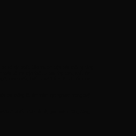
cơ sở vật chất. Đặc thù cơ điện của khối hạ tầng
 toàn bộ ma trận thiết bị tiêu thụ công suất lớn
ngữ, máy chiếu, thiết bị sưởi ấm bể bơi bốn mùa
iến phí khổng lồ, làm thâm hụt nghiêm trọng quỹ
ớc đi chiến lược bản lề, giúp nhà trường đóng