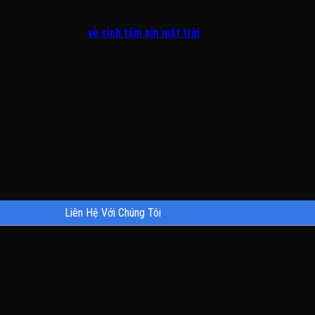
h thực hiện quy trình
vệ sinh tấm pin mặt trời
định kỳ từ 3 đến 6 tháng 
 tách rửa trôi hoàn toàn lớp bùn đất, bụi bẩn két bẩn, tuyệt đối không
ính cường lực tấm pin hằng năm hằng tháng hằng tuần hằng ngày.
ống trường học quốc tế và trường tư thục chất lượng cao trong năm 2026 
i gió bốc kịch trần và thiết bị lõi chuẩn công nghiệp chuẩn EPC từ tổng
g năm mà còn kiến tạo một điểm nhấn công trình kiến trúc xanh đẳng cấp
 sinh lời dòng tiền vững bền dài lâu suốt ba mươi năm vận hành ổn định.
Liên Hệ Với Chúng Tôi