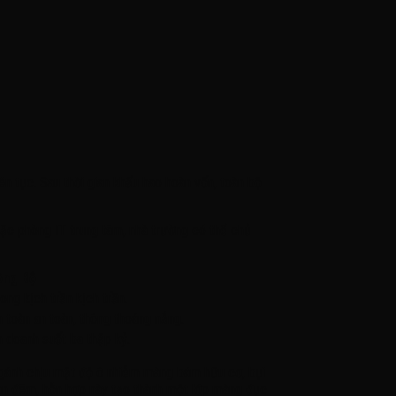
n tục. Sau thời gian khấu hao hoàn vốn, toàn bộ
ặc phòng IT trung tâm, nhà trường có thể chủ
ồng Bộ
ong kịch trần kịch trần.
n toàn an toàn, thông thoáng nắng.
h doanh suốt ba thập kỷ.
ải gánh chịu mật độ ô nhiễm màng bám hữu cơ, bụi
an đêm, hỗn hợp này tạo thành một lớp màng đục