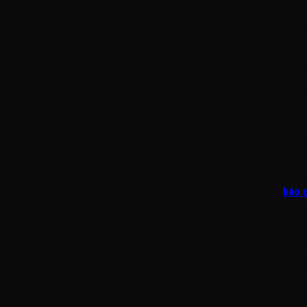
                                         |

                                         v

          [TỦ PHÂN PHỐI ĐIỆN ĐỘNG LỰC TỔNG CỦA TRƯỜNG Q
                                         |

        +--------------------------------+-------------
        |                                              
[PHÒNG THI XÉT NGHIỆM, SERVER ROOM]             [KHỐI L
        |                                              
IV. BÓC TÁCH DỰ TOÁN KINH TẾ ROI VÀ QUY TRÌNH QUA
Hạ tầng trạm nguồn sạch chính ngạch là một danh mục đầu tư tài sản c
sản lượng điện sinh ra hằng tháng hằng năm là nguồn lợi nhuận ròng 1
Để ban giám đốc nhà trường dễ dàng phê duyệt kế hoạch phân bổ dòng
động lựa chọn giải pháp bóc tách vật tư công khai tại hạng mục:
báo g
Chỉ Tiêu Kỹ Thuật Vận Hành Vòng Đời
Khi Hệ Thống Gặp Sự Cố Ô
Sản lượng dòng phát AC
Tụt giảm nghiêm trọng từ 25
Trạng thái cấu hình ngầm
Xuất hiện lỗi lệch pha dải M
Chi phí định phí vận hành
Tăng vọt hóa đơn điện bù lướ
Tuy nhiên, do các trường học thường sở hữu khuôn viên rộng lớn và nằm
mịn đất đá trường học và bụi phấn phương tiện giao thông nương the