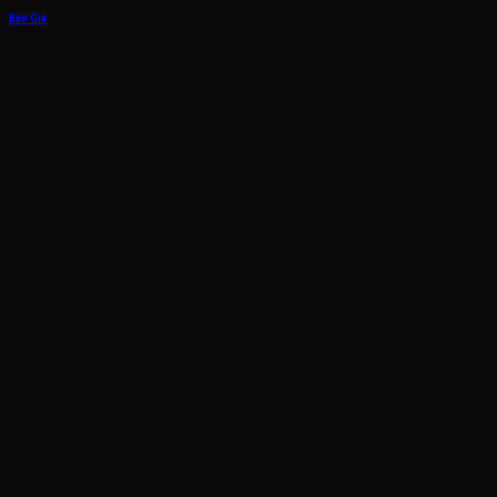
Báo Giá
Điện Mặt Trời Cho Trường Học Quốc Tế Tư Th
11
Th6
I. ĐẶC THÙ PHỤ TẢI CỦA CƠ SỞ GIÁO DỤC HIỆN ĐẠI: Áp Lực
Bước sang năm 2026, các tổ hợp trường liên cấp quốc tế, hệ thống tư 
giáo dục cao cấp này là biểu đồ gánh tải tiêu thụ năng lượng cực kỳ đậ
đồng loạt kích hoạt kịch trần: hệ thống điều hòa trung tâm làm mát to
và hệ thống bếp ăn công nghiệp phục vụ hàng ngàn suất ăn nội trú.
Việc vận hành ma trận tải cảm kháng nặng nề này dưới biểu giá điện ki
ngân sách tái đầu tư giáo cụ hằng năm.
Để giải quyết triệt để bài toán tài chính này, việc chủ động quy hoạch 
băng vĩnh viễn hóa đơn tiền điện ca ngày.
II. RỦI RO SỰ CỐ TRỒI SỤT ĐIỆN ÁP PHÒNG LAB: Tấm Khiên 