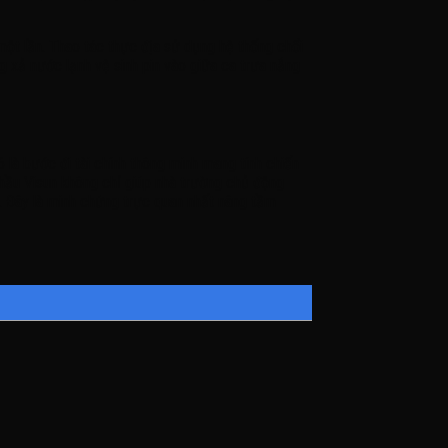
một lần. Thao tác thực địa sử dụng hệ thống chổi
 xả nước lạnh vệ sinh pin vào giữa ca trưa nắng
là bước đi tài chính thông minh mang tính chiến
 thầu Visun không chỉ giúp nhà trường chủ động
. Đây là minh chứng trực quan nhất nâng tầm