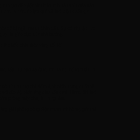
ịnh trực tiếp đến tính bảo mật và uy tín của các
tp thanh hóa
, áp lực quá tải lưới điện quốc gia
 hòa sẽ bị ngắt mạch khẩn cấp. Sự cố này lập tức
 uy tín giáo dục của nhà trường.
 là chiếc chìa khóa vàng cốt lõi.
ăng hấp thụ bức xạ tầng mái và hệ thống quản trị
 sở hữu chứng chỉ kiểm định chất lượng quốc tế
 với tốc độ phản ứng siêu tốc dưới 10ms. Khi lưới
 cảm phòng máy chủ, IT trung tâm.
 sàng giải phóng dòng điện mượt mà hỗ trợ gánh tải