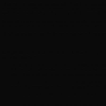
Đối với một môi trường giáo dục chuẩn quốc tế, tính ổn định của nguồn
kỳ thi khảo thí trực tuyến (như CamBridge, IELTS, SAT). Tại các trung 
ngoài trời vào mùa nắng nóng thường kích hoạt các hiện tượng chớp tắ
Chỉ cần một sự cố sụt áp pha trong vòng vài giây, hệ thống máy chủ d
làm hủy bỏ kết quả bài thi trực tuyến thời gian thực của hàng trăm họ
Để thiết lập hành lang an toàn độc lập cách ly hoàn toàn khối phòng học
III. THIẾT LẬP KIẾN TRÚC THIẾT BI LÕI CHÍNH NGẠCH: Bộ 
Sơ đồ giải pháp cơ điện chuẩn EPC của tổng thầu Visun ứng dụng hệ mạ
năng lượng thông minh:
Bộ biến tần lai thông minh công nghiệp:
Hệ thống ưu tiên ch
khắt khe. Thiết bị sở hữu chính sách cam kết bảo hành lên tới 
điện EVN sụt áp đột ngột, bộ xử lý lập tức chuyển mạch sang rú
Hạ tầng tủ đệm tích lũy Lithium (LiFePO4):
Đóng vai trò hấp t
cho hệ thống camera bảo vệ, đèn LED hành lang suốt ca đêm hằ
          [GIÀN PIN MẶT TRỜI HẤP THỤ BỨC XẠ TRÊN MÁI CÁ
                                         |

                                         v

          [BỘ BIẾN TẦN LAI INVERTER HYBRID SOLAX] <--->