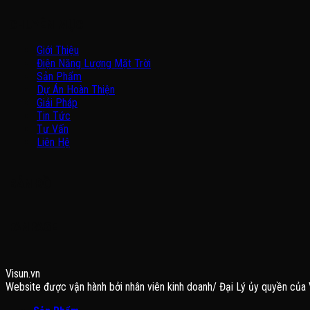
CHUYÊN MỤC
Giới Thiệu
Điện Năng Lượng Mặt Trời
Sản Phẩm
Dự Án Hoàn Thiện
Giải Pháp
Tin Tức
Tư Vấn
Liên Hệ
BẢN ĐỒ
FANPAGE
Visun.vn
Website được vận hành bởi nhân viên kinh doanh/ Đại Lý ủy quyền của 