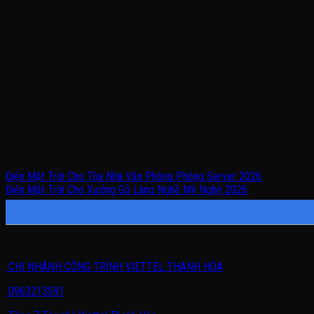
mờ cản quang bám két dày đặc, bóp nghẹt hướng nắng mặt trời.
Chính vì vậy, ban quản trị tòa nhà bắt buộc phải duy trì nghiêm ngặt lịc
xoay cơ học chải mềm phối hợp nguồn nước ngọt sạch áp lực mềm để bóc
gắt để loại bỏ hoàn toàn nguy cơ sốc nhiệt gây rạn nứt kết cấu mặt k
V. BIÊN BẢN KẾT LUẬN THỰC ĐIỆN
Quy hoạch hạ tầng năng lượng tái tạo áp mái tự sản tự tiêu cho hệ th
lược lâu dài. Sự đầu tư nghiêm túc vào hệ thống kết cấu cơ khí chịu tả
đóng băng biến phí chi phí hóa đơn tiền điện vận hành hằng tháng hằn
thương hiệu giáo dục của nhà trường, thu hút dòng học sinh cao cấp và
Điện Mặt Trời Cho Tòa Nhà Văn Phòng Phòng Server 2026
Điện Mặt Trời Cho Xưởng Gỗ Làng Nghề Mỹ Nghệ 2026
Quý khách có nhu cầu cần được tư vấn, vui lòng liên hệ với chúng tôi.
CHI NHÁNH CÔNG TRÌNH VIETTEL THANH HÓA
0963213591