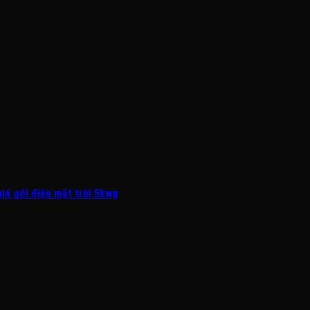
UỐC TẾ]

-------------------+

                   |

ỚP HỌC: ĐIỀU HÒA TRUNG TÂM VRV]

                   |

N TRẮC BẢO DƯỠNG O&M ĐỊNH KỲ
ó tốc độ hoàn vốn ROI ròng vô cùng rõ ràng từ 5 đến 6 năm vận hành liê
00% của nhà trường suốt hai mươi lăm năm tiếp theo.
 vốn đầu tư cuốn chiếu thử nghiệm cho khu văn phòng ban điều hành ho
iá gói điện mặt trời 5kwp
lưu trữ tiêu chuẩn của Visun.
 Nhiễm Màng Bụi
Khi Được Tổng Thầu Visun O&M Đ
% đến 30% sản lượng hằng tháng.
Giữ vững hiệu suất dòng phát đỉnh ph
PPT, kích hoạt điểm nóng Hot-spot.
Cấu trúc tế bào quang điện cell pin a
i do hệ thống sụt dòng phát.
Đóng băng 85% biến phí tiền điện kin
 ở các vị trí trục đô thị thoáng đãng, giàn pin ngoài trời hằng ngày ph
o gió bám chặt lên bề mặt kính cường lực. Khi gặp sương ẩm ngưng tụ b