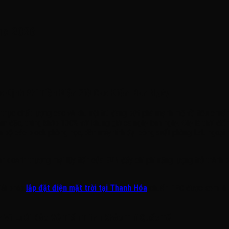
ục 2026
 Định Phí Tiền Điện Giờ Cao Điểm Ban Ngày
thục chất lượng cao và khu nội trú đang bứt phá mạnh mẽ về tiêu chuẩn 
m đặc, trùng khớp 100% với khung giờ ca ngày ban ngày. Đây là thời điểm
àn bộ các block phòng học, dàn máy tính đại công suất phòng Lab ngoại 
nh doanh thương mại lũy tiến của EVN đẩy chi phí năng lượng trở thành b
giải pháp
lắp đặt điện mặt trời tại Thanh Hóa
chuẩn EPC được xem là nư
Vi Lưới Bảo Vệ Tiến Trình Khảo Thí Quốc Tế