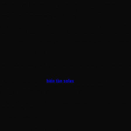
 điện không chỉ ảnh hưởng đến sự tiện nghi của học sinh, mà còn quyết đ
tâm giáo dục năng động, tiêu biểu như lưu vực truyền tải
điện mặt trời 
t nguồn dòng điện, méo sóng hài hệ thống.
ữ liệu phòng Lab, mạng lưới camera giám sát phòng thi và hệ thống điều
c sinh, gây ra sự hoang mang cho phụ huynh và làm suy giảm nghiêm trọng
 VIP khỏi các biến động ngoài trời, kiến trúc nguồn vi lưới Hybrid cao cấp
Não Điều Phối Biến Tần Khống Chế Sóng Hài
ch nguồn lai thông minh tự chủ, phối hợp nhịp nhàng giữa giàn quang n
ọn lọc dải dòng sản phẩm
biến tần solax
chính ngạch phân khúc cao cấp
mười năm từ nhà sản xuất, tích hợp thuật toán chuyển mạch UPS khẩn cấp
t dòng xả tinh khiết từ tủ đệm Lithium nuôi sống liên tục mạch tải nhạy
hụ toàn bộ lượng điện mặt trời dư thừa không tiêu thụ hết ca ngày, sẵn
ng ngày hằng tuần.
C BLOCK PHÒNG HỌC]

 [TỦ PIN LƯU TRỮ LITHIUM]
