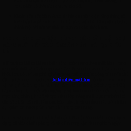
Hồ sơ thủ tục thẩm định trực tuyến cực kỳ nhanh chóng, linh
hoạt phân bổ thời gian chi trả kéo dài.
Khoản tiền tiết kiệm được từ hóa đơn tiền điện hằng tháng sẽ
trực tiếp bù đắp vào chi phí trả góp, biến hệ thống năng lượng
thành một tài sản tự sinh lời trọn vẹn cho khách sạn.
IV. QUY TRÌNH O&M ĐẶC THÙ VEN BIỂN: KỸ THUẬT KHỬ
MÀNG MUỐI BIỂN VÀ CHỐNG ĂN MÒN HOÁ HỌC KHỐC
LIỆT
Môi trường không khí ven biển hằng ngày mang theo một hàm lượng
ion muối NaCl và độ ẩm cực cao. Đây là tác nhân xâm thực vô cùng
khốc liệt, có thể tàn phá nghiêm trọng tuổi thọ của công trình nếu chủ
đầu tư lựa chọn phương án
tự lắp điện mặt trời
sử dụng các dòng
vật tư giá rẻ, khung sắt hộp mạ kẽm thô sơ không có chứng chỉ CO,
CQ rõ ràng. Hơi muối biển ngưng tụ sẽ làm hoen rỉ các mối hàn, gây
mục rỗng chân giàn đỡ và tạo thành lớp màng muối đục mờ bám két
dày đặc trên bề mặt tấm pin, bóp nghẹt hướng nắng mặt trời và làm
sụt giảm ba mươi phần trăm sản lượng điện năng.
Chính vì vậy, quy trình thiết kế chuẩn EPC của Visun bắt buộc phải áp
dụng bộ tiêu chuẩn phòng vệ và cẩm nang vận hành nghiêm ngặt: