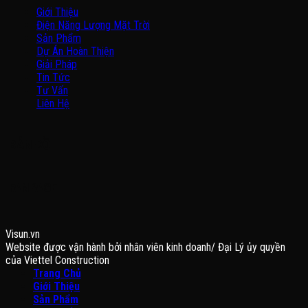
Giới Thiệu
Điện Năng Lượng Mặt Trời
Sản Phẩm
Dự Án Hoàn Thiện
Giải Pháp
Tin Tức
Tư Vấn
Liên Hệ
BẢN ĐỒ
FANPAGE
Visun.vn
Website được vận hành bởi nhân viên kinh doanh/ Đại Lý ủy quyền
của Viettel Construction
Trang Chủ
Giới Thiệu
Sản Phẩm