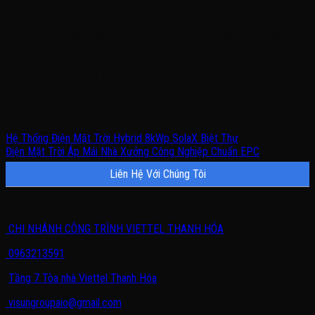
ổn định.
Ghi chú kỹ thuật thực địa:
Toàn bộ cụm thiết bị biến tần
Inverter Hybrid và hệ thống tủ điện bảo vệ AC/DC bắt buộc
phải được lắp đặt bên trong phòng kỹ thuật có điều hòa làm
mát hoặc quạt hút thông gió cưỡng bức, vỏ tủ đạt tiêu chuẩn
kín khít tối thiểu IP65 nhằm ngăn chặn tuyệt đối hơi muối biển
lọt vào ăn mòn phá hủy các linh kiện bo mạch điện tử ngầm
bên trong thiết bị.
Hệ Thống Điện Mặt Trời Hybrid 8kWp SolaX Biệt Thự
Điện Mặt Trời Áp Mái Nhà Xưởng Công Nghiệp Chuẩn EPC
Liên Hệ Với Chúng Tôi
Quý khách có nhu cầu cần được tư vấn, vui lòng liên hệ với chúng tôi.
CHI NHÁNH CÔNG TRÌNH VIETTEL THANH HÓA
0963213591
Tầng 7 Tòa nhà Viettel Thanh Hóa
visungroupaio@gmail.com