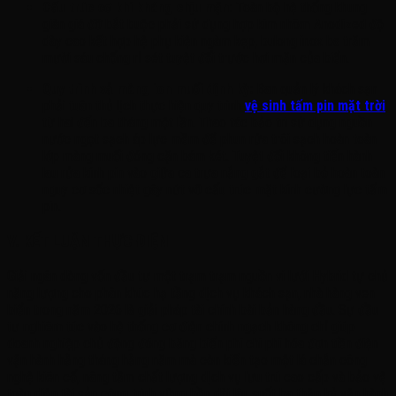
Cấu trúc cơ khí kháng chịu mặn:
Toàn bộ hệ thống khung
giàn giá đỡ bắt buộc phải sử dụng hợp kim nhôm Anodized độ
dày cao kết hợp hệ phụ kiện ngàm kẹp, bulong inox ba trăm
mười sáu chống rỉ sét tuyệt đối trước hơi mặn của biển.
Quy trình xả màng ion muối định kỳ:
Ban quản lý khách sạn
phải tuân thủ lịch thực hiện quy trình
vệ sinh tấm pin mặt trời
từ hai đến ba tháng một lần. Thao tác bảo trì sử dụng nguồn
nước ngọt sạch áp lực mềm để phun rửa trôi sạch hoàn toàn
lớp màng muối đóng cặn bám két. Tuyệt đối không tiến hành
lau rửa kính pin vào giữa ca trưa nắng gắt để loại bỏ hoàn toàn
nguy cơ sốc nhiệt gây nứt vỡ cấu trúc mặt kính cường lực tấm
pin.
V. KẾT LUẬN THỰC ĐIỆN
Giải ngân dòng vốn đầu tư một trạm trạm nguồn vi lưới Hybrid tự chủ
năng lượng cho phân khúc hạ tầng dịch vụ khách sạn, nhà hàng ven
biển trong năm 2026 là giải pháp tài chính bài bản hàng đầu. Sự đầu
tư nghiêm túc vào hệ thống cơ điện chính ngạch không chỉ giúp
doanh nghiệp chủ động đóng băng biến phí chi phí hóa đơn tiền điện
vận hành hằng tháng hằng năm mà còn kiến tạo một lá chắn công
nghệ kiên cố, nâng tầm chất lượng dịch vụ lưu trú cao cấp và bảo vệ
toàn diện tài sản công trình vững bền dài lâu suốt ba thập kỷ vận hành