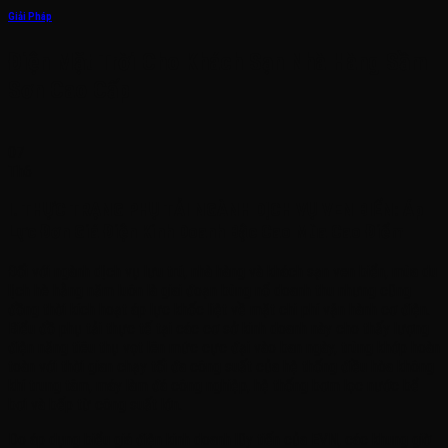
Giải Pháp
Điện Mặt Trời Cho Khách Sạn Nhà Hàng Sầm
Sơn Cao Cấp
07
Th6
I. THỰC TRẠNG PHỤ TẢI NGÀNH DỊCH VỤ VEN BIỂN: Áp
Lực Đơn Giá Điện Kinh Doanh Bậc Cao Mùa Cao Điểm
Đối với ngành dịch vụ lưu trú, nhà hàng và khách sạn ven biển, mùa du
lịch hè hằng năm luôn là giai đoạn bùng nổ doanh thu nhưng cũng
đồng thời kích hoạt áp lực khốc liệt về mặt chi phí vận hành cơ điện.
Biểu đồ phụ tải thực tế tại các cơ sở kinh doanh này cho thấy lượng
điện năng tiêu thụ vọt lên mức cực đại vào ban ngày, trùng khớp hoàn
toàn với thời gian chạy tối đa công suất của hệ thống điều hòa không
khí trung tâm, máy làm đá công nghiệp, hệ thống bơm lọc nước bể
bơi và bếp từ công suất lớn.
Do áp dụng biểu giá điện kinh doanh lũy tiến của EVN, các khung giờ