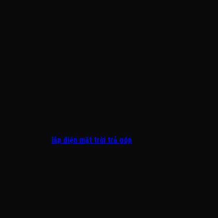
giờ cao
trăm theo biểu giá kinh
phần trăm đến tám mươi
điểm
doanh cao kịch trần
lăm phần trăm
Tính liên
Phụ thuộc hoàn toàn vào
Tự chủ tuyệt đối, chuyển
tục của
lưới ngoài, dễ ngắt quãng
mạch UPS dự phòng dưới
nguồn dòng
mùa hè
mười miligiây
Giá trị
Không có điểm nhấn
Đạt chứng nhận công trình
thương hiệu
marketing
xanh, thu hút khách quốc tế
dịch vụ
III. ĐÒN BẨY TÀI CHÍNH TÍN DỤNG XANH: Tối Ưu Hóa
Dòng Vốn Đầu Tư Ban Đầu Ban Đầu
Nhằm tháo gỡ khó khăn về dòng vốn lưu động cho các doanh nghiệp
dịch vụ, tổng thầu Visun phối hợp triển khai giải pháp tài chính mang
tính chiến lược:
lắp điện mặt trời trả góp
thông qua chương trình
hợp tác xanh giữa Viettel Construction và các tổ chức ngân hàng uy
tín.
Chính sách tín dụng này mang lại những đặc quyền kinh tế vượt trội:
Doanh nghiệp không cần phải trích xuất ngay lập tức một
khoản vốn lưu động lớn để chi trả chi phí CapEx ban đầu.