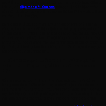
cao điểm ban ngày có đơn giá rất đắt đỏ. Tại khu vực trọng điểm du
lịch như dải
điện mặt trời sầm sơn
, hóa đơn tiền điện hằng tháng
của một khách sạn quy mô tầm trung có thể lên tới hàng chục, thậm
chí hàng trăm triệu đồng.
Chưa dừng lại ở đó, việc mạng lưới điện địa phương phải gánh tải
đồng loạt cho toàn khu đô thị du lịch vào những ngày nắng nóng rất
dễ dẫn đến hiện tượng sụt áp, nổ biến áp hoặc mất pha đột ngột. Chỉ
cần một sự cố ngắt điện kéo dài một tiếng vào buổi trưa làm dừng
hệ thống điều hòa và thang máy, trải nghiệm dịch vụ của du khách sẽ
lập tức bị ảnh hưởng, kéo theo những phản hồi tiêu cực làm suy giảm
nghiêm trọng uy tín thương hiệu.
II. KIẾN TRÚC MẠNG LƯỚI HYBRID THƯƠNG MẠI: Giải
Pháp Tự Chủ Năng Lượng Cắt Giảm Biến Phí Giờ Cao
Điểm
Để giải quyết bài toán định phí năng lượng một cách triệt để, xu
hướng của các chủ đầu tư hiện nay là chuyển dịch cấu trúc cơ điện
sang mô hình
[hệ thống điện mặt trời Hybrid]
thông minh. Kiến trúc
này thiết lập một cơ chế tự chủ nguồn phát tại chỗ vô cùng linh hoạt,
vận hành dựa trên các thiết bị phân khúc công nghiệp đạt chuẩn EPC: