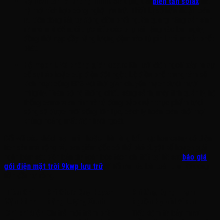
Bộ biến tần lai thông minh:
Sử dụng dải
biến tần solax
thế
hệ mới tích hợp công nghệ lưu trữ. Thiết bị sở hữu thuật toán
ưu tiên dòng tải, tự động điều phối nguồn quang năng sản sinh
từ mái nhà để nuôi trực tiếp các phụ tải nặng vào ban ngày,
đồng thời nạp đầy năng lượng đệm vào tủ pin Lithium sắt phốt-
phát.
Hệ mạch UPS không gián đoạn:
Khi lưới điện ngoài xảy ra sự
cố sụt áp hoặc cúp điện đột ngột, bộ điều phối trung tâm sẽ
kích hoạt cổng EPS với thời gian chuyển mạch dưới mười
miligiây. Toàn bộ hệ thống chiếu sáng sảnh, máy tính quản lý, hệ
thống camera an ninh và tủ đông bảo quản thực phẩm tươi
sống sẽ được nuôi sống liên tục, cách ly hoàn toàn khỏi mọi
khủng hoảng mất điện lưới ngoài.
Đối với các khách sạn mini hoặc nhà hàng kết hợp homestay có diện
tích sàn mái rộng rãi, ban giám đốc có thể phê duyệt kế hoạch giải
ngân bám sát biên bản dự toán bóc tách chi tiết tại hồ sơ:
báo giá
gói điện mặt trời 9kwp lưu trữ
để tối ưu hóa bài toán thu hồi dòng
tiền đầu tư ròng.
Tiêu Chí
Khi Chưa Quy Hoạch
Khi Ứng Dụng Trạm
Vận Hành
Năng Lượng Xanh
Nguồn Hybrid Visun
Chi phí điện
Chi trả một trăm phần
Tiết kiệm từ bảy mươi