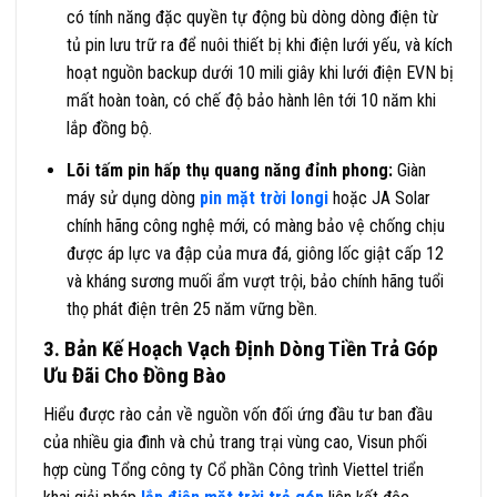
có tính năng đặc quyền tự động bù dòng dòng điện từ
tủ pin lưu trữ ra để nuôi thiết bị khi điện lưới yếu, và kích
hoạt nguồn backup dưới 10 mili giây khi lưới điện EVN bị
mất hoàn toàn, có chế độ bảo hành lên tới 10 năm khi
lắp đồng bộ.
Lõi tấm pin hấp thụ quang năng đỉnh phong:
Giàn
máy sử dụng dòng
pin mặt trời longi
hoặc JA Solar
chính hãng công nghệ mới, có màng bảo vệ chống chịu
được áp lực va đập của mưa đá, giông lốc giật cấp 12
và kháng sương muối ẩm vượt trội, bảo chính hãng tuổi
thọ phát điện trên 25 năm vững bền.
3. Bản Kế Hoạch Vạch Định Dòng Tiền Trả Góp
Ưu Đãi Cho Đồng Bào
Hiểu được rào cản về nguồn vốn đối ứng đầu tư ban đầu
của nhiều gia đình và chủ trang trại vùng cao, Visun phối
hợp cùng Tổng công ty Cổ phần Công trình Viettel triển