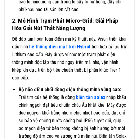
các lô hàng nông sản trong lò sấy bị hư hỏng, đẩy chi
phí khấu hao tài sản lên rất cao.
2. Mô Hình Trạm Phát Micro-Grid: Giải Pháp
Hóa Giải Nút Thắt Năng Lượng
Để đập tan hoàn toàn điểm mù kỹ thuật này, Visun triển khai
cấu hình
hệ thống điện mặt trời Hybrid
tích hợp tủ lưu trữ
Lithium cao cấp. Đây được ví như một trạm phát điện
thông minh độc lập thu nhỏ ngay trên mái nhà, vận hành
khép kín dựa trên bộ tiêu chuẩn thiết bị phân khúc Tier 1
cao cấp:
Bộ não điều phối dòng điện thông minh vùng cao:
Trái tim của hệ thống là dòng
biến tần solax
nhập khẩu
chính ngạch đạt tiêu chuẩn châu Âu khắt khe. Máy được
đúc nguyên khối bằng nhôm chịu nhiệt cao cấp, đạt chỉ
số bảo vệ chống nước chống bụi IP66 tuyệt đối, giúp
bo mạch điện tử bên trong không bị ảnh hưởng bởi môi
trường độ ẩm cao và sương mù miền núi. Biến tần Solax