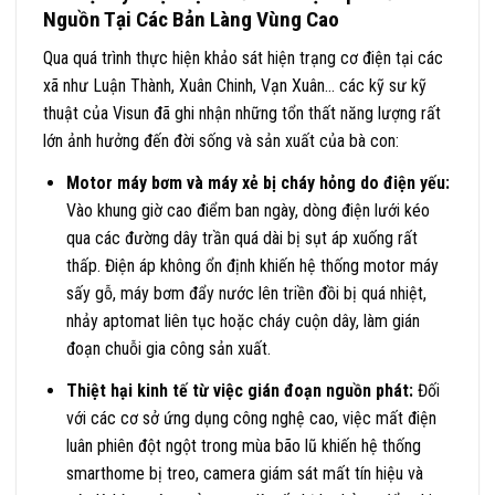
Nguồn Tại Các Bản Làng Vùng Cao
Qua quá trình thực hiện khảo sát hiện trạng cơ điện tại các
xã như Luận Thành, Xuân Chinh, Vạn Xuân… các kỹ sư kỹ
thuật của Visun đã ghi nhận những tổn thất năng lượng rất
lớn ảnh hưởng đến đời sống và sản xuất của bà con:
Motor máy bơm và máy xẻ bị cháy hỏng do điện yếu:
Vào khung giờ cao điểm ban ngày, dòng điện lưới kéo
qua các đường dây trần quá dài bị sụt áp xuống rất
thấp. Điện áp không ổn định khiến hệ thống motor máy
sấy gỗ, máy bơm đẩy nước lên triền đồi bị quá nhiệt,
nhảy aptomat liên tục hoặc cháy cuộn dây, làm gián
đoạn chuỗi gia công sản xuất.
Thiệt hại kinh tế từ việc gián đoạn nguồn phát:
Đối
với các cơ sở ứng dụng công nghệ cao, việc mất điện
luân phiên đột ngột trong mùa bão lũ khiến hệ thống
smarthome bị treo, camera giám sát mất tín hiệu và