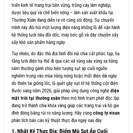
triển kinh tế trang trại bền vững, trồng cây lâm nghiệp,
dược liệu quý và chế biến nông – lâm sản xuất khẩu tại
Thường Xuân đang diễn ra vô cùng sôi động. Sự chuyển
mình này đòi hỏi một lượng điện năng khổng lồ để vận hành
hệ thống tưới tiêu đồi dốc, máy bóc gỗ và dây chuyền sấy
sấy khô sản phẩm hằng ngày.
Tuy nhiên, do đặc thù địa hình đồi núi chia cắt phức tạp, hạ
tầng lưới điện hạ thế đi qua các xã vùng sâu vùng xa hằng
năm thường gánh chịu hiện tượng sụt áp cuối nguồn
nghiêm trọng vào mùa nắng nóng hoặc mất điện dài ngày
do thiên tai giông lốc, lũ quét gây sạt lở hệ thống cột điện.
Bước sang năm 2026, giải pháp ứng dụng công nghệ
điện
mặt trời tại thường xuân
theo mô hình trạm phát độc lập
đang trở thành chìa khóa vàng giúp các trang trại và hộ gia
đình đóng băng rủi ro năng lượng. Hãy cùng
công ty visun
phân tích báo cáo kỹ thuật thực địa ngay sau đây.
1. Nhật Ký Thực Địa: Điểm Mù Sụt Áp Cuối