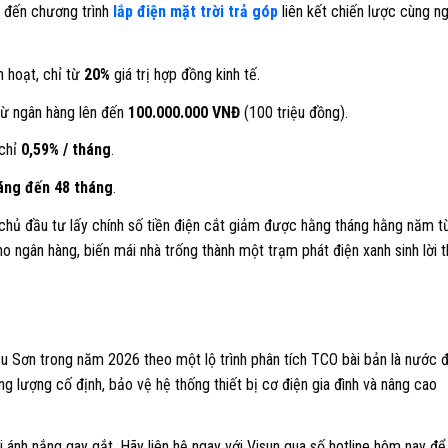
g đến chương trình
lắp điện mặt trời trả góp
liên kết chiến lược cùng n
h hoạt, chỉ từ
20%
giá trị hợp đồng kinh tế.
từ ngân hàng lên đến
100.000.000 VNĐ
(100 triệu đồng).
 chỉ
0,59% / tháng
.
áng đến 48 tháng
.
 chủ đầu tư lấy chính số tiền điện cắt giảm được hằng tháng hằng năm t
ho ngân hàng, biến mái nhà trống thành một trạm phát điện xanh sinh lời 
u Sơn trong năm 2026 theo một lộ trình phân tích TCO bài bản là nước đ
ng lượng cố định, bảo vệ hệ thống thiết bị cơ điện gia đình và nâng cao
 ánh nắng gay gắt. Hãy liên hệ ngay với Visun qua số hotline hôm nay để