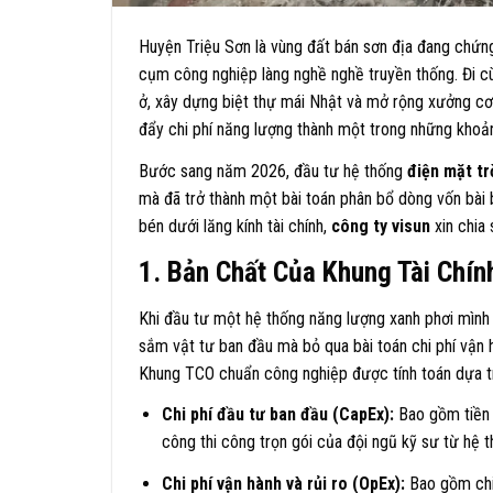
Huyện Triệu Sơn là vùng đất bán sơn địa đang chứn
cụm công nghiệp làng nghề nghề truyền thống. Đi c
ở, xây dựng biệt thự mái Nhật và mở rộng xưởng cơ k
đẩy chi phí năng lượng thành một trong những khoản
Bước sang năm 2026, đầu tư hệ thống
điện mặt trờ
mà đã trở thành một bài toán phân bổ dòng vốn bài 
bén dưới lăng kính tài chính,
công ty visun
xin chia 
1. Bản Chất Của Khung Tài Chín
Khi đầu tư một hệ thống năng lượng xanh phơi mình ng
sắm vật tư ban đầu mà bỏ qua bài toán chi phí vận h
Khung TCO chuẩn công nghiệp được tính toán dựa tr
Chi phí đầu tư ban đầu (CapEx):
Bao gồm tiền m
công thi công trọn gói của đội ngũ kỹ sư từ hệ 
Chi phí vận hành và rủi ro (OpEx):
Bao gồm chi 