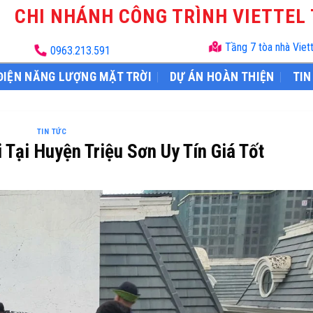
CHI NHÁNH CÔNG TRÌNH VIETTEL
Tầng 7 tòa nhà Viet
0963.213.591
ĐIỆN NĂNG LƯỢNG MẶT TRỜI
DỰ ÁN HOÀN THIỆN
TIN
TIN TỨC
 Tại Huyện Triệu Sơn Uy Tín Giá Tốt