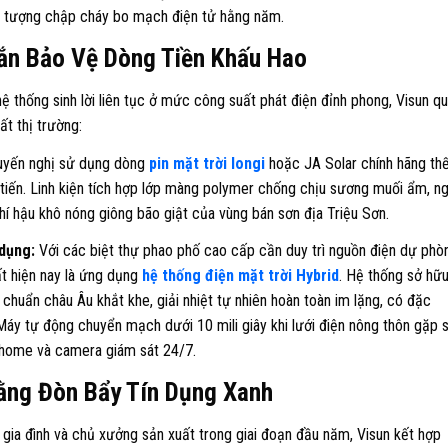
ện tượng chập cháy bo mạch điện tử hằng năm.
ắn Bảo Vệ Dòng Tiền Khấu Hao
ệ thống sinh lời liên tục ở mức công suất phát điện đỉnh phong, Visun q
ất thị trường:
yến nghị sử dụng dòng
pin mặt trời longi
hoặc JA Solar chính hãng th
tiến. Linh kiện tích hợp lớp màng polymer chống chịu sương muối ẩm, n
 khí hậu khô nóng giông bão giật của vùng bán sơn địa Triệu Sơn.
 dụng:
Với các biệt thự phao phố cao cấp cần duy trì nguồn điện dự phò
ất hiện nay là ứng dụng
hệ thống điện mặt trời Hybrid
. Hệ thống sở hữ
 chuẩn châu Âu khắt khe, giải nhiệt tự nhiên hoàn toàn im lặng, có đặc
Máy tự động chuyển mạch dưới 10 mili giây khi lưới điện nông thôn gặp 
thome và camera giám sát 24/7.
Bằng Đòn Bẩy Tín Dụng Xanh
gia đình và chủ xưởng sản xuất trong giai đoạn đầu năm, Visun kết hợp