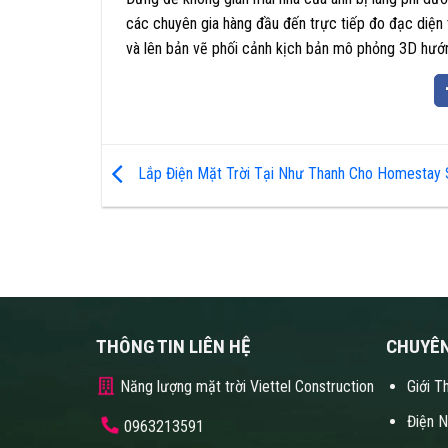
các chuyên gia hàng đầu đến trực tiếp đo đạc diện 
và lên bản vẽ phối cảnh kịch bản mô phỏng 3D hướn
Lắp Điện Mặt Trời Tại Như Thanh Cho Homestay S
THÔNG TIN LIÊN HỆ
CHUYÊ
Năng lượng mặt trời Viettel Construction
Giới T
Điện 
0963213591