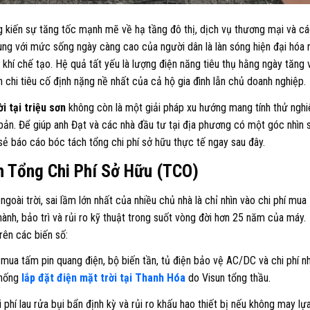
g kiến sự tăng tốc mạnh mẽ về hạ tầng đô thị, dịch vụ thương mại và c
ùng với mức sống ngày càng cao của người dân là làn sóng hiện đại hóa 
hí chế tạo. Hệ quả tất yếu là lượng điện năng tiêu thụ hằng ngày tăng 
 chi tiêu cố định nặng nề nhất của cả hộ gia đình lẫn chủ doanh nghiệp.
i tại triệu sơn
không còn là một giải pháp xu hướng mang tính thử ngh
bản. Để giúp anh Đạt và các nhà đầu tư tại địa phương có một góc nhìn 
sẻ báo cáo bóc tách tổng chi phí sở hữu thực tế ngay sau đây.
h Tổng Chi Phí Sở Hữu (TCO)
oài trời, sai lầm lớn nhất của nhiều chủ nhà là chỉ nhìn vào chi phí mua
ành, bảo trì và rủi ro kỹ thuật trong suốt vòng đời hơn 25 năm của máy.
ên các biến số:
ua tấm pin quang điện, bộ biến tần, tủ điện bảo vệ AC/DC và chi phí n
thống
lắp đặt điện mặt trời tại Thanh Hóa
do Visun tổng thầu.
phí lau rửa bụi bẩn định kỳ và rủi ro khấu hao thiết bị nếu không may lự