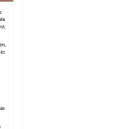
ác
nhà
vọt,
iệm,
sắc
hân
a