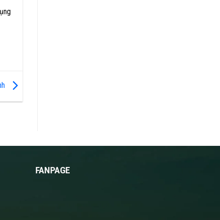
dụng
ịnh
FANPAGE