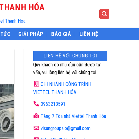
 THANH HÓA
tel Thanh Hóa
 TỨC
GIẢI PHÁP
BÁO GIÁ
LIÊN HỆ
LIÊN HỆ VỚI CHÚNG TÔI
Quý khách có nhu cầu cần được tư
vấn, vui lòng liên hệ với chúng tôi.
CHI NHÁNH CÔNG TRÌNH
VIETTEL THANH HÓA
0963213591
Tầng 7 Tòa nhà Viettel Thanh Hóa
visungroupaio@gmail.com