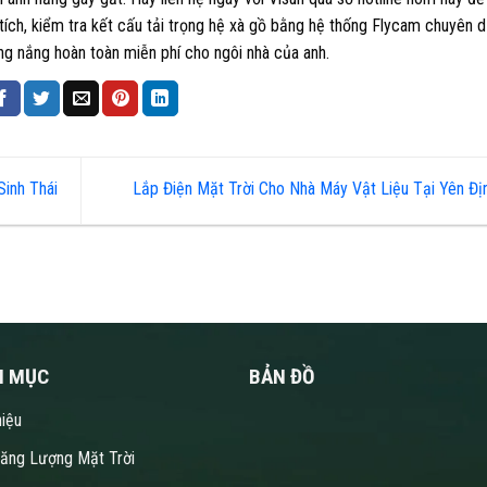
tích, kiểm tra kết cấu tải trọng hệ xà gồ bằng hệ thống Flycam chuyên 
g nắng hoàn toàn miễn phí cho ngôi nhà của anh.
inh Thái
Lắp Điện Mặt Trời Cho Nhà Máy Vật Liệu Tại Yên Đ
N MỤC
BẢN ĐỒ
hiệu
Năng Lượng Mặt Trời