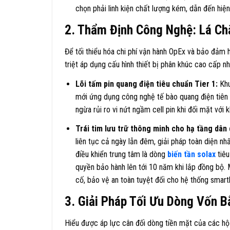
chọn phải linh kiện chất lượng kém, dẫn đến hi
2. Thẩm Định Công Nghệ: Lá Ch
Để tối thiểu hóa chi phí vận hành OpEx và bảo đảm h
triệt áp dụng cấu hình thiết bị phân khúc cao cấp nh
Lõi tấm pin quang điện tiêu chuẩn Tier 1:
Khu
mới ứng dụng công nghệ tế bào quang điện tiên 
ngừa rủi ro vi nứt ngầm cell pin khi đối mặt với
Trái tim lưu trữ thông minh cho hạ tầng dân
liên tục cả ngày lẫn đêm, giải pháp toàn diện nh
điều khiển trung tâm là dòng
biến tần solax
tiêu
quyền bảo hành lên tới 10 năm khi lắp đồng bộ. 
cố, bảo vệ an toàn tuyệt đối cho hệ thống smar
3. Giải Pháp Tối Ưu Dòng Vốn 
Hiểu được áp lực cân đối dòng tiền mặt của các hộ 