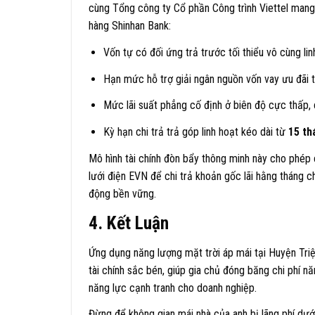
cùng Tổng công ty Cổ phần Công trình Viettel man
hàng Shinhan Bank:
Vốn tự có đối ứng trả trước tối thiểu vô cùng lin
Hạn mức hỗ trợ giải ngân nguồn vốn vay ưu đãi 
Mức lãi suất phẳng cố định ở biên độ cực thấp,
Kỳ hạn chi trả trả góp linh hoạt kéo dài từ
15 th
Mô hình tài chính đòn bẩy thông minh này cho phép
lưới điện EVN để chi trả khoản gốc lãi hằng tháng c
động bền vững.
4. Kết Luận
Ứng dụng năng lượng mặt trời áp mái tại Huyện Triệ
tài chính sắc bén, giúp gia chủ đóng băng chi phí nă
năng lực cạnh tranh cho doanh nghiệp.
Đừng để không gian mái nhà của anh bị lãng phí dưới