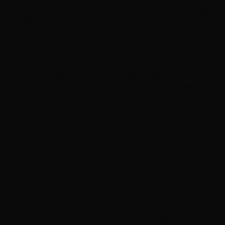
Tuy nhiên, để đảm bảo an toàn tuyệt đối trước thời tiết giông
lốc, quy trình thi công chuyên nghiệp của Visun phối hợp cùng
mạng lưới hạ tầng giải pháp
lắp điện mặt trời viettel
luôn bắt
buộc lắp đặt hệ thống tủ điện bảo vệ tích hợp thiết bị chống
sét lan truyền (SPD) dòng DC và AC kết hợp cọc tiếp địa đạt
tiêu chuẩn điện trở dưới 4 Ohm.
Hệ thống thông minh sẽ tự động ngắt mạch (trip) chỉ trong
vòng vài mili giây nếu phát hiện bất kỳ sự cố rò rỉ điện hay quá
tải nào, chặn đứng hoàn toàn nguy cơ chập cháy.
Lầm tưởng 3: Việc khoan đục để cố định
khung giàn sẽ làm hỏng kết cấu và gây thấm
dột mái nhà
Sự thật là:
Điều này chỉ xảy ra nếu anh thuê các đội thợ tay
ngang, sử dụng phụ kiện giá rẻ trôi nổi.
Tại Visun, trước khi thi công
điện mặt trời tại bỉm sơn
, kỹ sư
luôn dùng Flycam khảo sát kết cấu kèo thép hằng tuần.
Đối với mái tôn, chúng tôi sử dụng phụ kiện chân chữ L chuyên