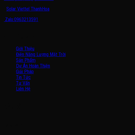
Solar Viettel ThanhHoa
Zalo:0963213591
CHUYÊN MỤC
Giới Thiệu
Điện Năng Lượng Mặt Trời
Sản Phẩm
Dự Án Hoàn Thiện
Giải Pháp
Tin Tức
Tư Vấn
Liên Hệ
BẢN ĐỒ
FANPAGE