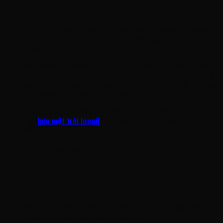
mây mù thì hệ thống không phát được điện
Sự thật là:
Tấm pin năng lượng mặt trời hấp thụ bức xạ ánh
sáng (quang năng) chứ không phải hấp thụ nhiệt độ (nhiệt
năng).
Vào những ngày mùa đông miền Trung trời âm u, mây mù hoặc
mưa phùn nhẹ, giàn pin vẫn liên tục sinh ra điện nhờ nguồn ánh
sáng tán xạ. Hiệu suất lúc này có thể giảm so với mùa hè nắng
gắt, nhưng hoàn toàn không bị mất điện.
Đặc biệt, việc lựa chọn các dòng pin phân khúc Tier 1 cao cấp
như
[pin mặt trời longi]
hoặc JA Solar ứng dụng công nghệ
tế bào quang điện mới sẽ giúp hệ thống tối ưu hóa tối đa nguồn
ánh sáng yếu, đảm bảo cung cấp dòng điện đều đặn cho gia
đình anh hằng ngày.
Lầm tưởng 2: Lắp điện mặt trời áp mái làm
tăng nguy cơ bị sét đánh và cháy nổ nhà cửa
Sự thật là:
Giàn pin mặt trời được làm từ khung nhôm và kính
cường lực cách điện, không tự hút sét.