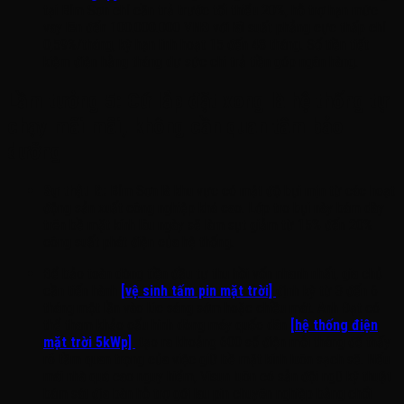
tại Bỉm Sơn chỉ cần trả trước tối thiểu 20%, hỗ trợ hạn mức
vay lên đến 100.000.000 VNĐ với lãi suất phẳng cực thấp chỉ
0,59%/tháng, kỳ hạn linh hoạt 15 đến 48 tháng. Số tiền tiết
kiệm điện hằng tháng dư sức chi trả tiền góp ngân hàng.
Lầm tưởng 5: Cứ lắp đặt xong là hệ thống tự
chạy mãi mãi, không cần quan tâm bảo
dưỡng
Sự thật là:
Bỉm Sơn là khu vực có mật độ bụi mịn từ các hoạt
động sản xuất công nghiệp khá cao. Lớp tro bụi này bám dày
trên bề mặt kính lâu ngày sẽ làm sụt giảm từ 15% đến 20%
công suất phát điện của hệ thống.
Để bảo toàn dòng tiền đầu tư thu hồi vốn nhanh nhất, gia chủ
cần tiến hành
[vệ sinh tấm pin mặt trời]
định kỳ từ 3 đến 6
tháng một lần vào lúc sáng sớm hoặc chiều mát. Anh Đạt có
thể tham khảo cấu hình dòng máy quốc dân
[hệ thống điện
mặt trời 5kWp]
tạo ra khoảng 600 số điện mỗi tháng để thấy
rõ tầm quan trọng của việc giữ bề mặt kính luôn sạch sẽ. Nếu
mái nhà quá cao nguy hiểm, Visun luôn có sẵn đội ngũ kỹ thuật
bám sát địa bàn hỗ trợ gói lau pin chuyên nghiệp bằng chổi