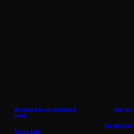
dụng bắn trực tiếp vào xà gồ, kết hợp đệm cao sinh học
EPDM và bơm keo chuyên dụng chống chịu thời tiết, cam kết
không thấm dột và chịu được gió bão giật cấp 12.
Đối với mái ngói biệt thự, Visun dùng kẹp ngói inox 304 luồn
dưới khe ngói để cố định ray nhôm Anodized mà không cần
khoan hay đục phá bất kỳ viên ngói nào của ngôi nhà.
Lầm tưởng 4: Chi phí lắp đặt quá đắt đỏ, chỉ
dành cho các căn biệt thự nhà giàu
Sự thật là:
Công nghệ năng lượng năm 2026 đã tối ưu chi phí
hơn trước rất nhiều, và đây là một hạng mục đầu tư sinh lời
chứ không phải chi phí tiêu sản.
Tùy thuộc vào hóa đơn tiền điện, anh có thể chọn gói hòa lưới
bám tải công suất nhỏ chỉ từ 35.000.000 VNĐ. Nếu gia đình
muốn tự chủ nguồn điện cả ngày lẫn đêm, giải pháp cao cấp
[hệ thống điện mặt trời Hybrid]
lưu trữ sử dụng bộ
[biến tần
solax]
tiêu chuẩn châu Âu sẽ là lựa chọn đáng tiền nhất.
Đặc biệt, Visun hiện đang triển khai chương trình
[lắp điện mặt
trời trả góp]
liên kết với ngân hàng Shinhan Bank. Khách hàng