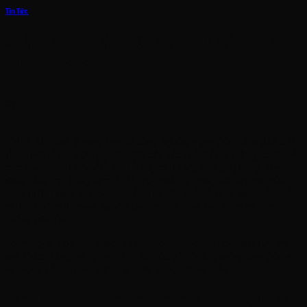
Tin Tức
5 Lầm Tưởng Lắp Điện Mặt Trời Tại Thị Xã
Bỉm Sơn 2026
29
Th5
Thị xã Bỉm Sơn là vùng kinh tế công nghiệp trọng điểm phía Bắc của
tỉnh Thanh Hóa. Với sự phát triển của các nhà máy xi măng, cơ khí và
các khu dân cư hiện đại, nhu cầu tự chủ năng lượng sạch tại đây
đang tăng vọt trong năm 2026. Tuy nhiên, đi cùng với sức hút của
năng lượng xanh là không ít những tin đồn, hiểu lầm tai hại khiến nhiều
chủ nhà và chủ doanh nghiệp tại Bỉm Sơn còn đắn đo chưa dám
xuống tiền đầu tư.
Để mang lại góc nhìn khách quan và chính xác nhất cho anh Đạt và
quý khách hàng,
công ty visun
sẽ bóc trần 5 lầm tưởng kinh điển về
hệ thống năng lượng mặt trời ngay trong bài viết này.
Lầm tưởng 1: Bỉm Sơn có mùa đông lạnh và