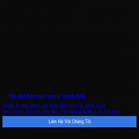
xoay áp lực nước chuyên dụng.
Kết Luận: Đầu Tư Thông Minh Đến Từ Sự
Thấu Hiểu Kỹ Thuật
Loại bỏ những lầm tưởng kinh điển sẽ giúp các hộ gia đình và chủ
doanh nghiệp tại Thị xã Bỉm Sơn có cái nhìn đúng đắn về hiệu suất
kinh tế lâu dài của nguồn năng lượng sạch trong năm 2026.
Hãy để Visun đồng hành cùng ngôi nhà của anh với kịch bản thiết kế
tối ưu hướng nắng độc bản. Liên hệ ngay với chúng tôi qua số hotline
hôm nay để các chuyên gia hàng đầu đến trực tiếp khảo sát hiện
trạng mái và lên bản vẽ phối cảnh 3D hoàn toàn miễn phí cho gia đình
anh. Chi tiết bảng báo giá trọn gói mới nhất và tổng hợp các công
trình thực tế tiêu biểu, mời anh truy cập chuyên trang định hướng cốt
lõi:
[lắp đặt điện mặt trời tại Thanh Hóa]
.
Chuẩn Bị Mặt Bằng Lắp Điện Mặt Trời Tại Nông Cống
Báo Giá Chi Tiết Hệ Điện Mặt Trời Hybrid 5kWp Lưu Trữ 5kw
Liên Hệ Với Chúng Tôi
Quý khách có nhu cầu cần được tư vấn, vui lòng liên hệ với chúng tôi.