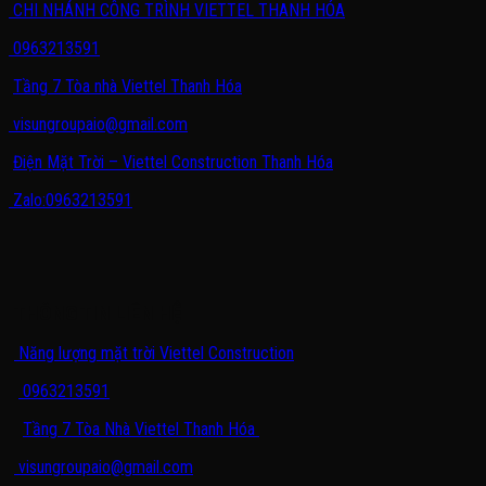
CHI NHÁNH CÔNG TRÌNH VIETTEL THANH HÓA
0963213591
Tầng 7 Tòa nhà Viettel Thanh Hóa
visungroupaio@gmail.com
Điện Mặt Trời – Viettel Construction Thanh Hóa
Zalo:0963213591
THÔNG TIN LIÊN HỆ
Năng lượng mặt trời Viettel Construction
0963213591
Tầng 7 Tòa Nhà Viettel Thanh Hóa
visungroupaio@gmail.com