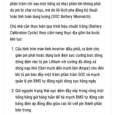
phần trăm chỉ sau một tiếng xả nhẹ) phần lớn không phải
do pin bị chai cơ học, mà do lỗi lệch pha đồng bộ thuật
toán tính toán dung lượng (SOC Battery Mismatch).
Chủ nhà cần thực hiện quy trình hiệu chuẩn trắng (Battery
Calibration Cycle) theo cẩm nang thực địa gồm ba bước
liên tục:
Cấu hình trên màn hình Inverter điều phối, ra lệnh cho
giàn pin phát hoặc dùng lưới điện sạc cưỡng bức dòng
dòng điện vào tủ pin Lithium với cường độ dòng xả
dòng nạp nhỏ (tầm mười đến mười lăm Ampe) cho đến
khi tủ pin báo đầy một trăm phần trăm SOC và mạch
quản lý pin BMS tự động ngắt dòng sạc hằng ngày.
Giữ nguyên trạng thái sạc đệm đầy này trong vòng một
tiếng hằng giờ hằng tuần để hệ mạch BMS tự động cân
bằng điện áp đồng đều giữa các lõi cell pin thành phần
bên trong.