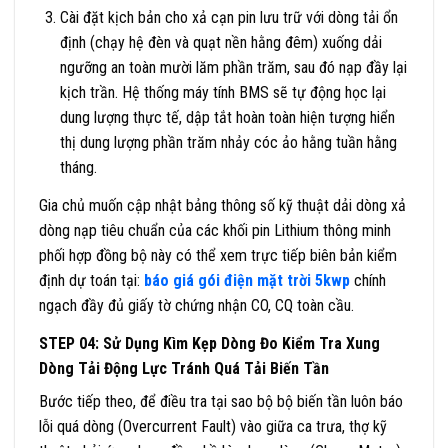
Cài đặt kịch bản cho xả cạn pin lưu trữ với dòng tải ổn
định (chạy hệ đèn và quạt nền hằng đêm) xuống dải
ngưỡng an toàn mười lăm phần trăm, sau đó nạp đầy lại
kịch trần. Hệ thống máy tính BMS sẽ tự động học lại
dung lượng thực tế, dập tắt hoàn toàn hiện tượng hiển
thị dung lượng phần trăm nhảy cóc ảo hằng tuần hằng
tháng.
Gia chủ muốn cập nhật bảng thông số kỹ thuật dải dòng xả
dòng nạp tiêu chuẩn của các khối pin Lithium thông minh
phối hợp đồng bộ này có thể xem trực tiếp biên bản kiểm
định dự toán tại:
báo giá gói điện mặt trời 5kwp
chính
ngạch đầy đủ giấy tờ chứng nhận CO, CQ toàn cầu.
STEP 04: Sử Dụng Kìm Kẹp Dòng Đo Kiểm Tra Xung
Dòng Tải Động Lực Tránh Quá Tải Biến Tần
Bước tiếp theo, để điều tra tại sao bộ bộ biến tần luôn báo
lỗi quá dòng (Overcurrent Fault) vào giữa ca trưa, thợ kỹ