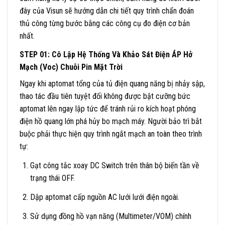
đây của Visun sẽ hướng dẫn chi tiết quy trình chẩn đoán
thủ công từng bước bằng các công cụ đo điện cơ bản
nhất.
STEP 01: Cô Lập Hệ Thống Và Khảo Sát Điện ÁP Hở
Mạch (Voc) Chuỗi Pin Mặt Trời
Ngay khi aptomat tổng của tủ điện quang năng bị nhảy sập,
thao tác đầu tiên tuyệt đối không được bật cưỡng bức
aptomat lên ngay lập tức để tránh rủi ro kích hoạt phóng
điện hồ quang lớn phá hủy bo mạch máy. Người bảo trì bắt
buộc phải thực hiện quy trình ngắt mạch an toàn theo trình
tự:
Gạt công tắc xoay DC Switch trên thân bộ biến tần về
trạng thái OFF.
Dập aptomat cấp nguồn AC lưới lưới điện ngoài.
Sử dụng đồng hồ vạn năng (Multimeter/VOM) chính