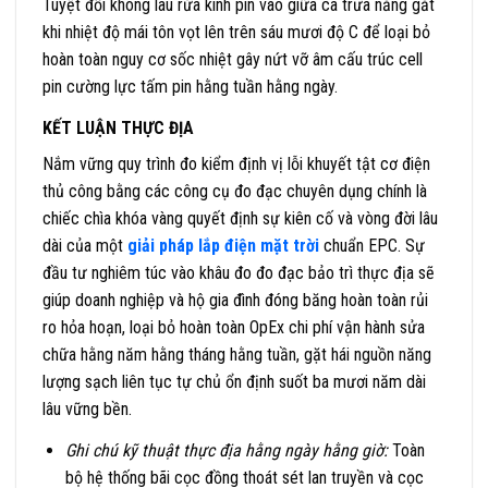
Tuyệt đối không lau rửa kính pin vào giữa ca trưa nắng gắt
khi nhiệt độ mái tôn vọt lên trên sáu mươi độ C để loại bỏ
hoàn toàn nguy cơ sốc nhiệt gây nứt vỡ âm cấu trúc cell
pin cường lực tấm pin hằng tuần hằng ngày.
KẾT LUẬN THỰC ĐỊA
Nắm vững quy trình đo kiểm định vị lỗi khuyết tật cơ điện
thủ công bằng các công cụ đo đạc chuyên dụng chính là
chiếc chìa khóa vàng quyết định sự kiên cố và vòng đời lâu
dài của một
giải pháp lắp điện mặt trời
chuẩn EPC. Sự
đầu tư nghiêm túc vào khâu đo đo đạc bảo trì thực địa sẽ
giúp doanh nghiệp và hộ gia đình đóng băng hoàn toàn rủi
ro hỏa hoạn, loại bỏ hoàn toàn OpEx chi phí vận hành sửa
chữa hằng năm hằng tháng hằng tuần, gặt hái nguồn năng
lượng sạch liên tục tự chủ ổn định suốt ba mươi năm dài
lâu vững bền.
Ghi chú kỹ thuật thực địa hằng ngày hằng giờ:
Toàn
bộ hệ thống bãi cọc đồng thoát sét lan truyền và cọc