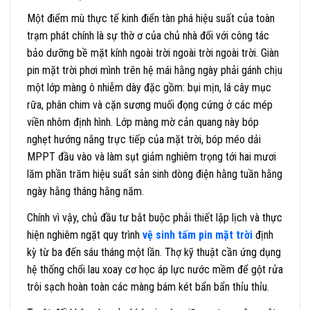
Một điểm mù thực tế kinh điển tàn phá hiệu suất của toàn
trạm phát chính là sự thờ ơ của chủ nhà đối với công tác
bảo dưỡng bề mặt kính ngoài trời ngoài trời ngoài trời. Giàn
pin mặt trời phơi mình trên hệ mái hằng ngày phải gánh chịu
một lớp màng ô nhiễm dày đặc gồm: bụi mịn, lá cây mục
rữa, phân chim và cặn sương muối đọng cứng ở các mép
viền nhôm định hình. Lớp màng mờ cản quang này bóp
nghẹt hướng nắng trực tiếp của mặt trời, bóp méo dải
MPPT đầu vào và làm sụt giảm nghiêm trọng tới hai mươi
lăm phần trăm hiệu suất sản sinh dòng điện hằng tuần hằng
ngày hằng tháng hằng năm.
Chính vì vậy, chủ đầu tư bắt buộc phải thiết lập lịch và thực
hiện nghiêm ngặt quy trình
vệ sinh tấm pin mặt trời
định
kỳ từ ba đến sáu tháng một lần. Thợ kỹ thuật cần ứng dụng
hệ thống chổi lau xoay cơ học áp lực nước mềm để gột rửa
trôi sạch hoàn toàn các màng bám két bẩn bẩn thỉu thỉu.