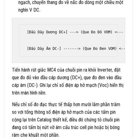
ngạch, chuyển thang đo về nấc đo dòng một chiều một
nghìn V DC.
[Đầu Dây Dương DC+] ---> (Que Đo Đỏ VOM) <--- [Ma Tr
                                                    
                                                    
Tiến hành rút giắc MC4 của chuỗi pin ra khỏi Inverter, đặt
que đo đỏ vào đầu cáp dương (DC+), que đo đen vào đầu
cáp âm (DC-). Ghi lại chỉ số điện áp hở mạch (Voc) hiển thị
trên màn hình nền.
Nếu chỉ số đo đạc thực tế thấp hơn mười lăm phần trăm
so với tổng thông số điện áp hở mạch của các tấm pin
cộng lại trên Catalog thiết kế, điều đó chứng tỏ chuỗi pin
đang có tấm bị nứt vỡ âm cấu trúc cell pin hoặc bị bóng
râm che khuất một phần.