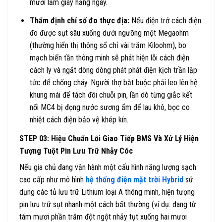
mười lăm giây hằng ngày.
Thẩm định chỉ số đo thực địa:
Nếu điện trở cách điện
đo được sụt sâu xuống dưới ngưỡng một Megaohm
(thường hiển thị thông số chỉ vài trăm Kiloohm), bo
mạch biến tần thông minh sẽ phát hiện lỗi cách điện
cách ly và ngắt dòng dòng phát phát điện kịch trần lập
tức để chống cháy. Người thợ bắt buộc phải leo lên hệ
khung mái để tách đôi chuỗi pin, lần dò từng giắc kết
nối MC4 bị đọng nước sương ẩm để lau khô, bọc co
nhiệt cách điện bảo vệ khép kín.
STEP 03: Hiệu Chuẩn Lỗi Giao Tiếp BMS Và Xử Lý Hiện
Tượng Tuột Pin Lưu Trữ Nhảy Cóc
Nếu gia chủ đang vận hành một cấu hình năng lượng sạch
cao cấp như mô hình
hệ thống điện mặt trời Hybrid
sử
dụng các tủ lưu trữ Lithium loại A thông minh, hiện tượng
pin lưu trữ sụt nhanh một cách bất thường (ví dụ: đang từ
tám mươi phần trăm đột ngột nhảy tụt xuống hai mươi