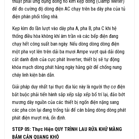
thuật phải ứng dụng đồng hồ kìm kẹp dòng (Clamp Meter)
để đo cường độ dòng điện AC chạy trên ba dây pha của tủ
điện phân phối tổng nhà.
Kẹp kìm đo lần lượt vào dây pha A, pha B, pha C khi hệ
thống điều hòa không khí âm trần và các bếp điện đang
chạy hết công suất ban ngày. Nếu dòng dòng dòng điện
một pha vọt lên trên dải ba mươi Ampe vượt quá dải dòng
cắt danh định của cực phát Inverter, thiết bị sẽ tự động
khóa mạch dòng phát hằng ngày hằng giờ để chống nung
cháy linh kiện bán dẫn.
Giải pháp duy nhất tại thực địa lúc này là người thợ cơ điện
bắt buộc phải tiến hành sắp xếp sắp xếp bố trí lại, đảo bớt
mương dây nguồn của các thiết bị ngốn điện nặng sang
các pha còn lại đang trống tải để cân bằng dòng dòng phát
phát điện mượt mà, ổn định.
STEP 05: Thực Hiện QUY TRÌNH LAU RỬA KHỬ MÀNG
BÁM CẢN QUANG KHÔ