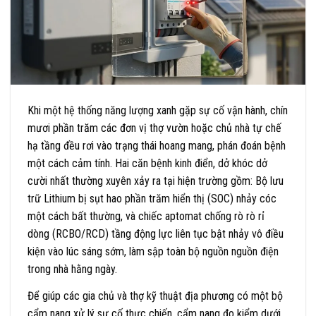
Khi một hệ thống năng lượng xanh gặp sự cố vận hành, chín
mươi phần trăm các đơn vị thợ vườn hoặc chủ nhà tự chế
hạ tầng đều rơi vào trạng thái hoang mang, phán đoán bệnh
một cách cảm tính. Hai căn bệnh kinh điển, dở khóc dở
cười nhất thường xuyên xảy ra tại hiện trường gồm: Bộ lưu
trữ Lithium bị sụt hao phần trăm hiển thị (SOC) nhảy cóc
một cách bất thường, và chiếc aptomat chống rò rò rỉ
dòng (RCBO/RCD) tầng động lực liên tục bật nhảy vô điều
kiện vào lúc sáng sớm, làm sập toàn bộ nguồn nguồn điện
trong nhà hằng ngày.
Để giúp các gia chủ và thợ kỹ thuật địa phương có một bộ
cẩm nang xử lý sự cố thực chiến, cẩm nang đo kiểm dưới