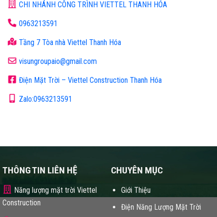
CHI NHÁNH CÔNG TRÌNH VIETTEL THANH HÓA
0963213591
Tầng 7 Tòa nhà Viettel Thanh Hóa
visungroupaio@gmail.com
Điện Mặt Trời – Viettel Construction Thanh Hóa
Zalo:0963213591
THÔNG TIN LIÊN HỆ
CHUYÊN MỤC
Năng lượng mặt trời Viettel
Giới Thiệu
Construction
Điện Năng Lượng Mặt Trời