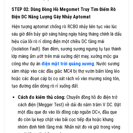
STEP 02: Dùng Đồng Hồ Megomet Truy Tìm Điểm Rò
Điện DC Năng Lượng Gây Nhảy Aptomat
Hiện tượng aptomat chống rò RCBO nhảy liên tục vào lúc
sáu giờ đến bảy giờ sáng hằng ngày hằng tháng chính là dấu
hiệu của lỗi rò rỉ dòng điện một chiều DC tầng mái
(Isolation Fault). Ban đêm, sương sương ngưng tụ tạo thành
lớp màng ẩm ướt trên mái xưởng dệt may, xưởng mộc gia
công như dự án
điện mặt trời quảng xương
. Nước sương
xâm nhập vào các đầu giắc MC4 bị thợ vườn bấm lỏng lẻo
hoặc các đoạn cáp bị cọ xát rách vỏ vào mương sóng tôn,
tạo đường dẫn dòng rò rỉ xuống đất.
Cách đo kiểm thủ công:
Chuyển đồng hồ đo điện trở
cách điện (Megger Test) về dải đo năm trăm V DC. Đặt
một đầu que đo vào lõi đồng cáp nguồn DC+, đầu que
đo còn lại kẹp chặt vào bãi cọc tiếp địa hoặc khung
nhôm định hình tầng mái. Nhấn nút đo và giữ trong vòng