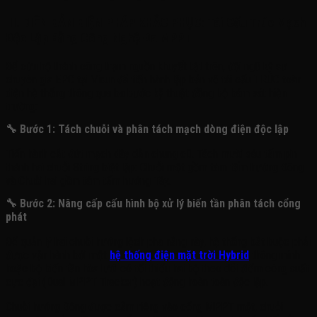
III. BIÊN BẢN BIỆN PHÁP KHẮC PHỤC: Tái Cấu Trúc Mạch
Độc Lập Bằng Công Nghệ Đa MPPT
Để cứu hộ thành công trạm nguồn khuyết tật trên, đội ngũ kỹ sư
chuyên gia EPC tại Visun đã tiến hành lập bản vẽ tái cấu TRÚC toàn
diện hệ thống thông qua ba bước kỹ thuật đồng bộ bám sát hiện
trường
:
🔧 Bước 1: Tách chuỗi và phân tách mạch dòng điện độc lập
Tiến hành cắt đứt mạch dây dẫn chung cũ. Tách mười sáu tấm pin
thành hai chuỗi String biệt lập: Chuỗi một gồm tám tấm hướng Đông
và Chuỗi hai gồm tám tấm hướng Tây.
🔧 Bước 2: Nâng cấp cấu hình bộ xử lý biến tần phân tách cổng
phát
Để quản lý hai chuỗi hướng lệch pha nắng này, hệ thống bắt buộc phải
được vận hành bởi một
hệ thống điện mặt trời Hybrid
thông minh
hoặc bộ biến tần hòa lưới có tối thiểu hai bộ theo dõi điểm công suất
cực đại (Dual MPPT Tracker) hoạt động hoàn toàn độc lập
.
Chuỗi hướng Đông được cắm riêng vào cổng MPPT một, chuỗi