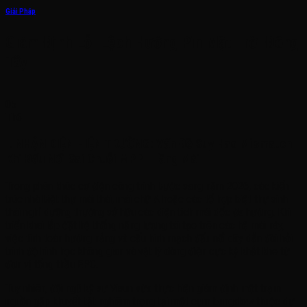
Giải Pháp
Giám Định Lỗi Lệch Hướng Pin Mặt Trời Đông
Tây
05
Th6
I. NHẬN DIỆN HIỆN TRƯỜNG: Vấn Đề Suy Hao Mismatch
Khi Đấu Nối Sai Chuỗi MPPT Tầng Mái
Trong phân khúc cơ điện công trình bước sang năm 2026, các kiến
trúc nhà biệt thự mái thái, mái chữ A hoặc các tổ hợp biệt thự sinh
thái nghỉ dưỡng thường sở hữu các diện tích mái dốc đa hướng
. Khi
triển khai lắp đặt hệ thống năng lượng tái tạo trên các hệ mái này,
việc tính toán hướng nắng và cấu hình mạch đấu nối dây dẫn đòi hỏi
trình độ hình học không gian và vật lý dòng điện cực kỳ khắt khe từ
đơn vị tổng thầu EPC
.
Tuy nhiên, đội ngũ kỹ sư Visun vừa thực hiện giám định một trạm
nguồn gặp khuyết tật nghiêm trọng tại một cụm bungalow thuộc dự