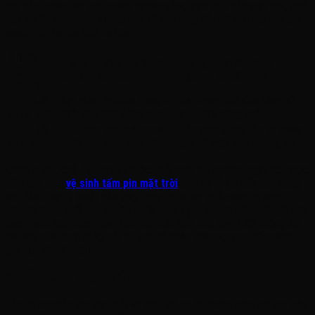
mờ cản quang này bóp nghẹt hướng nắng trực tiếp của mặt trời, phối
hợp với lỗi mismatch hướng mái sẽ làm tăng tốc độ phá hủy cell pin
nhanh gấp ba lần bình thường
.
Chỉ Số
Trạng Thái Khi Giàn Pin
Trạng Thái Sau Quy Trình
Hiện
Bị Bám Bẩn Két
Bảo Trì Chuẩn EPC
Trường
Hiệu suất
Sụt giảm nghiêm trọng từ
Đạt trạng thái đón nắng tối
dòng phát
25% đến 30% hằng tuần
ưu 100% công suất
Nhiệt độ
Xuất hiện các điểm quá
Tản nhiệt đồng đều tự nhiên
cell pin
nhiệt Hot-spot cục bộ
qua bề mặt kính cường lực
Chính vì vậy, chủ đầu tư bắt buộc phải tuân thủ nghiêm ngặt lịch thực
hiện quy trình
vệ sinh tấm pin mặt trời
định kỳ từ ba đến sáu tháng
một lần
. Thợ kỹ thuật cần ứng dụng hệ thống chổi xoay cơ học
chuyên dụng phối hợp nguồn nước ngọt sạch áp lực mềm để gột rửa
sạch hoàn toàn các màng bám két bẩn bẩn thỉu, tuyệt đối không lau
pin vào giữa trưa nắng gắt để loại bỏ hoàn toàn nguy cơ sốc nhiệt
gây nứt vỡ bề mặt kính
.
V. KẾT LUẬN THỰC ĐIỆN
Lập hồ sơ khảo sát địa chất và thiết kế sơ đồ String bám sát ma trận