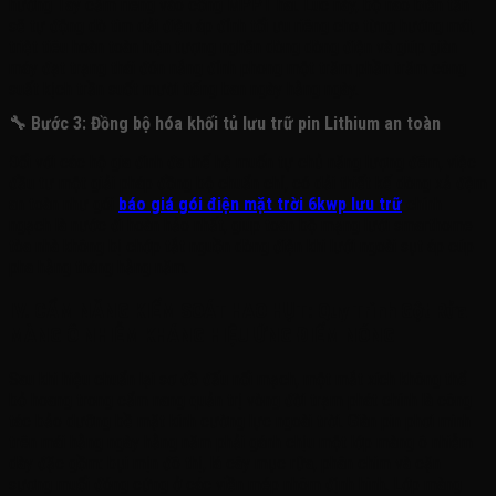
hướng Tây cắm riêng vào cổng MPPT hai. Lúc này, bộ não biến tần
sẽ tự động dò tìm dải điện áp đỉnh tối ưu riêng cho từng hướng mái,
triệt tiêu hoàn toàn hiện tượng nghẽn dòng dòng điện và giúp giàn
máy đạt trạng thái đón nắng đỉnh phong một trăm phần trăm công
suất kịch trần suốt mười tiếng ban ngày hằng ngày
.
🔧 Bước 3: Đồng bộ hóa khối tủ lưu trữ pin Lithium an toàn
Đối với các hộ gia đình đa thế hệ muốn tự chủ năng lượng đêm, việc
đầu tư một giải pháp đồng bộ chuẩn chỉ, có dải thiết kế dòng xả đệm
an toàn như gói
báo giá gói điện mặt trời 6kwp lưu trữ
chính
ngạch là nước đi hoàn hảo nhất
, giúp toàn bộ mạng lưới smarthome
tòa nhà không bị chớp tắt nguồn dòng điện khi lưới ngoài sụt áp cúp
pha hằng tháng hằng năm
.
IV. CẨM NĂNG KIỂM SOÁT HAO HỤT: Quy Trình Gột Rửa
MÀNG Ô NHIỄM KHÁNG HIỆU ỨNG ĐIỂM NÓNG
Sau khi hiệu chuẩn lại sơ đồ đấu nối mạch, một mắt xích không thể
bỏ hoang trong cẩm nang quản trị vòng đời trạm phát chính là công
tác bảo dưỡng bề mặt kính cường lực ngoài trời
. Giàn pin phơi mình
trên mái hằng ngày hằng năm phải gánh chịu một lớp màng ô nhiễm
dày đặc gồm: bụi mịn đô thị, lá cây mục rữa, phân chim và cặn
sương muối đóng cứng ở các viền mép nhôm định hình
. Lớp màng