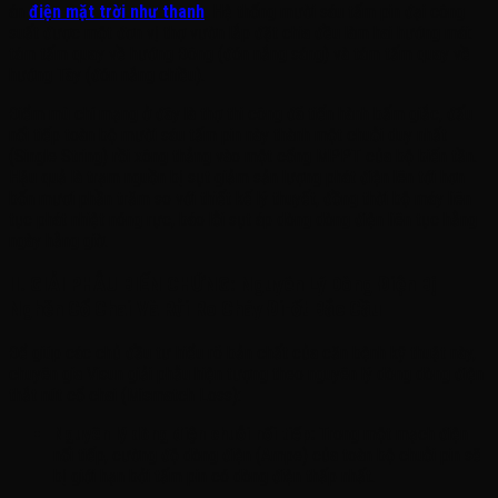
án
điện mặt trời như thanh
. Hệ thống mười sáu tấm pin đại công
suất được một đơn vị thợ vườn lắp đặt chia đều làm hai hướng mái:
tám tấm quay về hướng Đông (đón nắng sáng) và tám tấm quay về
hướng Tây (đón nắng chiều)
.
Điểm mù chí mạng ở đây là thợ thi công đã tiến hành bấm giắc, đấu
nối tiếp toàn bộ mười sáu tấm pin này thành một chuỗi duy nhất
(Single String) rồi xông thẳng vào một cổng MPPT của bộ biến tần
.
Hậu quả là trạm nguồn bị sụt giảm sản lượng phát điện lên tới hơn
bốn mươi phần trăm so với thiết kế lý thuyết, đồng thời bộ máy liên
tục phát nhiệt nóng rực, báo lỗi sụt áp dòng dòng điện liên tục hằng
ngày hằng giờ
.
II. GIẢI PHẪU BIẾN CHỨNG: Nguyên Lý Dòng Điện Bị
Nghẽn Cổ Chai Và Rủi Ro Cháy Đi-ốt Bắc Cầu
Để giúp các chủ đầu tư hiểu rõ bản chất của căn bệnh kỹ thuật này,
chuyên gia Visun giải phẫu hiện tượng theo nguyên lý dòng dòng điện
thắt nút cổ chai (Mismatch Loss)
:
Nguyên lý dòng điện chuỗi nối tiếp:
Trong một mạch điện
nối tiếp, cường độ dòng điện (Ampe) của toàn bộ chuỗi pin sẽ
bị giới hạn bởi tấm pin có dòng điện thấp nhất
.