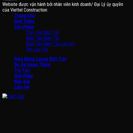
Website được vận hành bởi nhân viên kinh doanh/ Đại Lý ủy quyền
của Viettel Construction
Trang Chủ
Giới Thiệu
Sản Phẩm
Tấm Pin Mặt Trời
Biến Tần Bám Tải
Biến Tần Bám Tải Lưu Trữ
Pin Lưu Trữ
Điện Năng Lượng Mặt Trời
Dự Án Hoàn Thiện
Tin Tức
Giải Pháp
Báo Giá
Liên Hệ