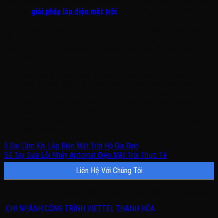
hướng nắng thực tế là chiếc chìa khóa vàng quyết định sự thành bại
của một
giải pháp lắp điện mặt trời
kiên cố
. Sự đầu tư nghiêm túc
vào phần cứng chính ngạch Tier-1 và năng lực hiệu chuẩn kỹ thuật
chuyên nghiệp chuẩn EPC chính là giải pháp tài chính bài bản hàng
đầu để chủ đầu tư chủ động đóng băng biến phí tiền điện vận hành
hằng tháng, gặt hái dòng tiền thu hồi ROI thụ động ổn định suốt ba
mươi năm dài lâu vững bền
.
Ghi chú kỹ thuật thực địa hằng ngày hằng giờ:
Toàn bộ các
mối nối cáp nguồn DC ngoài trời bắt buộc phải bấm giắc MC4
chính hãng bằng kìm thủy lực chuyên dụng, bọc ống co nhiệt
cách điện kháng tia UV và cố định gọn gàng dưới xương nhôm
định hình, tuyệt đối không để giắc nối nằm ngâm trong mương
thoát nước sàn mái để triệt tiêu hoàn toàn rủi ro rò rỉ dòng điện
nguy hiểm
.
5 Sai Lầm Khi Lắp Điện Mặt Trời Hộ Gia Đình
Sổ Tay Sửa Lỗi Nhảy Aptomat Điện Mặt Trời Thực Tế
Liên Hệ Với Chúng Tôi
Quý khách có nhu cầu cần được tư vấn, vui lòng liên hệ với chúng tôi.
CHI NHÁNH CÔNG TRÌNH VIETTEL THANH HÓA