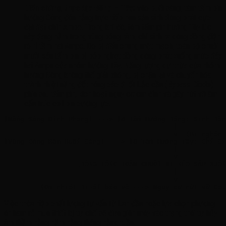
Biến chứng thực địa Đông – Tây:
Vào buổi sáng, tám tấm pin
hướng Đông đón nắng trực tiếp nên sản sinh dòng phát cực
đại đạt chín Ampe
. Trong khi đó, tám tấm pin hướng Tây lúc
này đang nằm trong vùng bóng râm, chỉ sinh ra dòng dòng điện
rò rỉ tầm hai Ampe
. Do bị đấu chung một mạch, toàn bộ chuỗi
mười sáu tấm pin bị bóp nghẹt dòng dòng phát xuống mức đáy
hai Ampe của nhóm hướng Tây
. Năng lượng dư thừa của nhóm
hướng Đông không thể giải phóng, bị chặn lại và chuyển hóa
thành nhiệt năng đốt nóng các đi-ốt bắc cầu (Bypass Diode)
phía sau tấm pin, kích hoạt nguy cơ om đỉnh và gây nứt vỡ âm
cấu trúc cell pin cường lực
.
[Nắng Sáng Đỉnh Phong] ---> [8 Tấm Hướng Đông: Sinh Dòn
                                          |

                                          v  (Bị nghẽn 
[Vùng Bóng Râm Buổi Sáng] ---> [8 Tấm Hướng Tây: Chỉ Si
                                          |

                                          v

                  [DÒNG TỔNG TOÀN CHUỖI BỊ KÉO SẬP XUỐN
                                          |

                                          v

Việc thỏa hiệp chất lượng tư vấn từ ban đầu hoặc lựa chọn phương
án ham rẻ mua thiết bị tự chế sẽ đưa giàn máy vào trạng thái tự hủy
âm thầm hằng năm hằng tháng hằng tuần
.