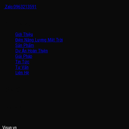
Zalo:0963213591
CHUYÊN MỤC
Giới Thiệu
Điện Năng Lượng Mặt Trời
Sản Phẩm
Dự Án Hoàn Thiện
Giải Pháp
Tin Tức
Tư Vấn
Liên Hệ
BẢN ĐỒ
FANPAGE
Visun.vn