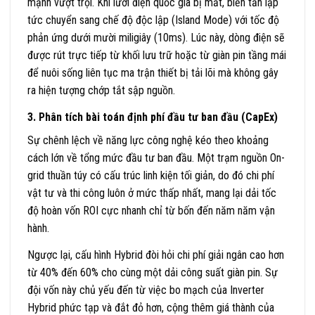
mạnh vượt trội. Khi lưới điện quốc gia bị mất, biến tần lập
tức chuyển sang chế độ độc lập (Island Mode) với tốc độ
phản ứng dưới mười miligiây (10ms). Lúc này, dòng điện sẽ
được rút trực tiếp từ khối lưu trữ hoặc từ giàn pin tầng mái
để nuôi sống liên tục ma trận thiết bị tải lõi mà không gây
ra hiện tượng chớp tắt sập nguồn.
3. Phân tích bài toán định phí đầu tư ban đầu (CapEx)
Sự chênh lệch về năng lực công nghệ kéo theo khoảng
cách lớn về tổng mức đầu tư ban đầu. Một trạm nguồn On-
grid thuần túy có cấu trúc linh kiện tối giản, do đó chi phí
vật tư và thi công luôn ở mức thấp nhất, mang lại dải tốc
độ hoàn vốn ROI cực nhanh chỉ từ bốn đến năm năm vận
hành.
Ngược lại, cấu hình Hybrid đòi hỏi chi phí giải ngân cao hơn
từ 40% đến 60% cho cùng một dải công suất giàn pin. Sự
đội vốn này chủ yếu đến từ việc bo mạch của Inverter
Hybrid phức tạp và đắt đỏ hơn, cộng thêm giá thành của