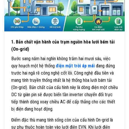
1. Bản chất vận hành của trạm nguồn hòa lưới bám tải
(On-grid)
Bước sang năm hai nghìn không trăm hai mươi sáu, việc
quy hoạch một hệ thống
điện mặt trời áp mái
đang đứng
trước hai ngã rẽ công nghệ cốt lõi. Công nghệ đầu tiên và
mang tính truyền thống nhất là hệ thống hòa lưới bám tải
(On-grid). Bản chất của cấu hình này là dòng điện một chiều
DC từ giàn pin sẽ được biến tần inverter chuyển đổi trực
tiếp thành dòng xoay chiều AC để cấp thẳng cho các thiết
bị điện đang hoạt động.
Điểm đặc thù mang tính sống còn của cấu hình On-grid là
sự phụ thuộc hoàn toàn vào lưới điện EVN. Khi lưới điện