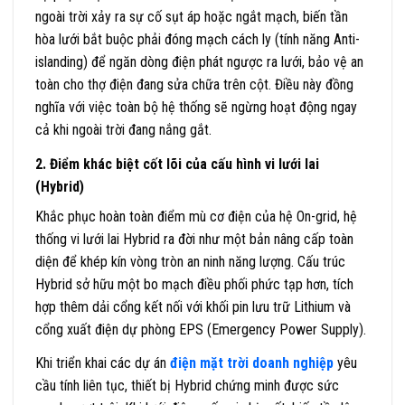
ngoài trời xảy ra sự cố sụt áp hoặc ngắt mạch, biến tần
hòa lưới bắt buộc phải đóng mạch cách ly (tính năng Anti-
islanding) để ngăn dòng điện phát ngược ra lưới, bảo vệ an
toàn cho thợ điện đang sửa chữa trên cột. Điều này đồng
nghĩa với việc toàn bộ hệ thống sẽ ngừng hoạt động ngay
cả khi ngoài trời đang nắng gắt.
2. Điểm khác biệt cốt lõi của cấu hình vi lưới lai
(Hybrid)
Khắc phục hoàn toàn điểm mù cơ điện của hệ On-grid, hệ
thống vi lưới lai Hybrid ra đời như một bản nâng cấp toàn
diện để khép kín vòng tròn an ninh năng lượng. Cấu trúc
Hybrid sở hữu một bo mạch điều phối phức tạp hơn, tích
hợp thêm dải cổng kết nối với khối pin lưu trữ Lithium và
cổng xuất điện dự phòng EPS (Emergency Power Supply).
Khi triển khai các dự án
điện mặt trời doanh nghiệp
yêu
cầu tính liên tục, thiết bị Hybrid chứng minh được sức