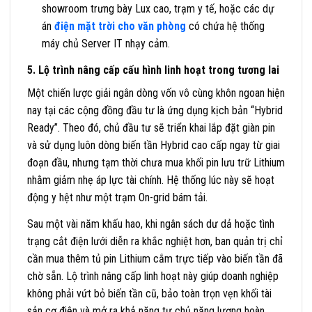
showroom trưng bày Lux cao, trạm y tế, hoặc các dự
án
điện mặt trời cho văn phòng
có chứa hệ thống
máy chủ Server IT nhạy cảm.
5. Lộ trình nâng cấp cấu hình linh hoạt trong tương lai
Một chiến lược giải ngân dòng vốn vô cùng khôn ngoan hiện
nay tại các cộng đồng đầu tư là ứng dụng kịch bản “Hybrid
Ready”. Theo đó, chủ đầu tư sẽ triển khai lắp đặt giàn pin
và sử dụng luôn dòng biến tần Hybrid cao cấp ngay từ giai
đoạn đầu, nhưng tạm thời chưa mua khối pin lưu trữ Lithium
nhằm giảm nhẹ áp lực tài chính. Hệ thống lúc này sẽ hoạt
động y hệt như một trạm On-grid bám tải.
Sau một vài năm khấu hao, khi ngân sách dư dả hoặc tình
trạng cắt điện lưới diễn ra khắc nghiệt hơn, ban quản trị chỉ
cần mua thêm tủ pin Lithium cắm trực tiếp vào biến tần đã
chờ sẵn. Lộ trình nâng cấp linh hoạt này giúp doanh nghiệp
không phải vứt bỏ biến tần cũ, bảo toàn trọn vẹn khối tài
sản cơ điện và mở ra khả năng tự chủ năng lượng hoàn