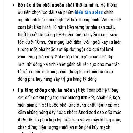
Bộ não điều phối nguồn phát thông minh:
Hệ thống
ưu tiên chọn lọc dải sản phẩm
biến tần solax
chính
ngạch tích hợp công nghệ vi lưới thông minh. Với cơ chế
cam kết bảo hành 10 năm bền vững từ nhà sản xuất,
thiết bị sở hữu cổng EPS riêng biệt chuyển mạch siêu
tốc dưới 10ms. Khi mạng lưới điện lưới ngoài xảy ra hiện
tượng mất pha hoặc sụt áp đột ngột do quá tải lưới
vùng cảng, bộ xử lý Solax lập tức ngắt mạch cô lập
lưới, rút dòng xả tinh khiết gánh tải liên tục cho ma trận
tủ bảo quản vô trùng, chặn đứng hoàn toàn rủi ro rã
đông phá hủy hàng sấy trị giá hàng tỷ đồng.
Hạ tầng chống chịu ăn mòn vật lý:
Toàn bộ hệ thống
kết cấu cơ khí phụ trợ như bulong liên kết, chân đế, kẹp
biên giàn pin bắt buộc phải ứng dụng chất liệu thép mạ
kẽm nhúng nóng dày hoặc nhôm Anodized cao cấp mác
AL6005-T5 phối hợp lớp lưới bảo vệ vỏ máy kháng mặn,
chặn đứng hiện tượng muối ăn mòn phá hủy mạch