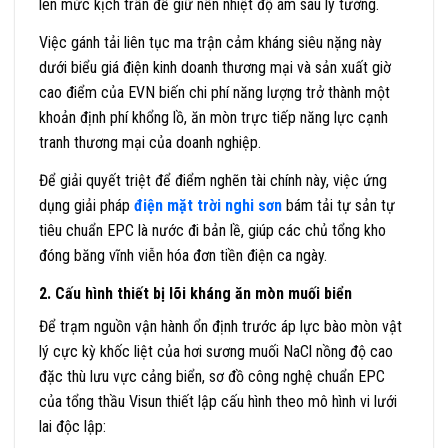
lên mức kịch trần để giữ nền nhiệt độ âm sâu lý tưởng.
Việc gánh tải liên tục ma trận cảm kháng siêu nặng này
dưới biểu giá điện kinh doanh thương mại và sản xuất giờ
cao điểm của EVN biến chi phí năng lượng trở thành một
khoản định phí khổng lồ, ăn mòn trực tiếp năng lực cạnh
tranh thương mại của doanh nghiệp.
Để giải quyết triệt để điểm nghẽn tài chính này, việc ứng
dụng giải pháp
điện mặt trời nghi sơn
bám tải tự sản tự
tiêu chuẩn EPC là nước đi bản lề, giúp các chủ tổng kho
đóng băng vĩnh viễn hóa đơn tiền điện ca ngày.
2. Cấu hình thiết bị lõi kháng ăn mòn muối biển
Để trạm nguồn vận hành ổn định trước áp lực bào mòn vật
lý cực kỳ khốc liệt của hơi sương muối NaCl nồng độ cao
đặc thù lưu vực cảng biển, sơ đồ công nghệ chuẩn EPC
của tổng thầu Visun thiết lập cấu hình theo mô hình vi lưới
lai độc lập: