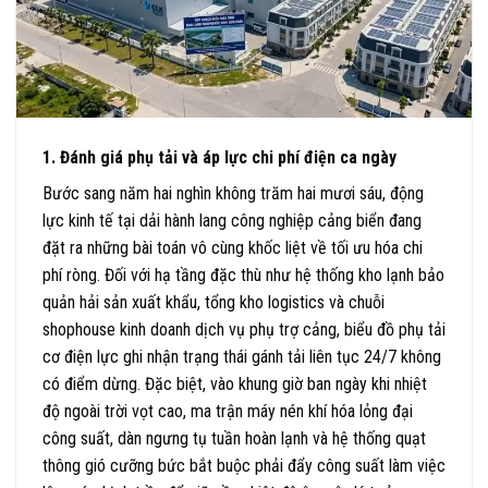
1. Đánh giá phụ tải và áp lực chi phí điện ca ngày
Bước sang năm hai nghìn không trăm hai mươi sáu, động
lực kinh tế tại dải hành lang công nghiệp cảng biển đang
đặt ra những bài toán vô cùng khốc liệt về tối ưu hóa chi
phí ròng. Đối với hạ tầng đặc thù như hệ thống kho lạnh bảo
quản hải sản xuất khẩu, tổng kho logistics và chuỗi
shophouse kinh doanh dịch vụ phụ trợ cảng, biểu đồ phụ tải
cơ điện lực ghi nhận trạng thái gánh tải liên tục 24/7 không
có điểm dừng. Đặc biệt, vào khung giờ ban ngày khi nhiệt
độ ngoài trời vọt cao, ma trận máy nén khí hóa lỏng đại
công suất, dàn ngưng tụ tuần hoàn lạnh và hệ thống quạt
thông gió cưỡng bức bắt buộc phải đẩy công suất làm việc