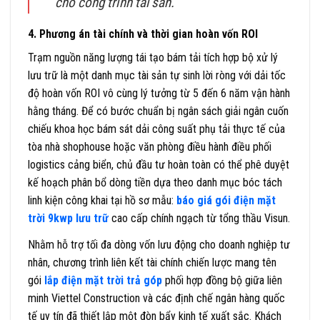
cho công trình tài sản.
4. Phương án tài chính và thời gian hoàn vốn ROI
Trạm nguồn năng lượng tái tạo bám tải tích hợp bộ xử lý
lưu trữ là một danh mục tài sản tự sinh lời ròng với dải tốc
độ hoàn vốn ROI vô cùng lý tưởng từ 5 đến 6 năm vận hành
hằng tháng. Để có bước chuẩn bị ngân sách giải ngân cuốn
chiếu khoa học bám sát dải công suất phụ tải thực tế của
tòa nhà shophouse hoặc văn phòng điều hành điều phối
logistics cảng biển, chủ đầu tư hoàn toàn có thể phê duyệt
kế hoạch phân bổ dòng tiền dựa theo danh mục bóc tách
linh kiện công khai tại hồ sơ mẫu:
báo giá gói điện mặt
trời 9kwp lưu trữ
cao cấp chính ngạch từ tổng thầu Visun.
Nhằm hỗ trợ tối đa dòng vốn lưu động cho doanh nghiệp tư
nhân, chương trình liên kết tài chính chiến lược mang tên
gói
lắp điện mặt trời trả góp
phối hợp đồng bộ giữa liên
minh Viettel Construction và các định chế ngân hàng quốc
tế uy tín đã thiết lập một đòn bẩy kinh tế xuất sắc. Khách