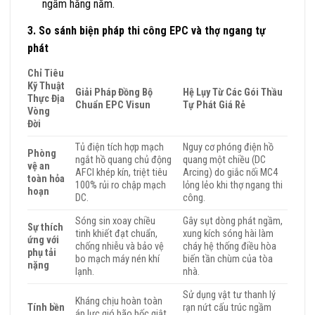
ngầm hằng năm.
3. So sánh biện pháp thi công EPC và thợ ngang tự
phát
Chỉ Tiêu
Kỹ Thuật
Giải Pháp Đồng Bộ
Hệ Lụy Từ Các Gói Thầu
Thực Địa
Chuẩn EPC Visun
Tự Phát Giá Rẻ
Vòng
Đời
Tủ điện tích hợp mạch
Nguy cơ phóng điện hồ
Phòng
ngắt hồ quang chủ động
quang một chiều (DC
vệ an
AFCI khép kín, triệt tiêu
Arcing) do giắc nối MC4
toàn hỏa
100% rủi ro chập mạch
lỏng lẻo khi thợ ngang thi
hoạn
DC.
công.
Sóng sin xoay chiều
Gây sụt dòng phát ngầm,
Sự thích
tinh khiết đạt chuẩn,
xung kích sóng hài làm
ứng với
chống nhiễu và bảo vệ
cháy hệ thống điều hòa
phụ tải
bo mạch máy nén khí
biến tần chùm của tòa
nặng
lạnh.
nhà.
Sử dụng vật tư thanh lý
Kháng chịu hoàn toàn
Tính bền
rạn nứt cấu trúc ngầm
áp lực gió bão bốc giật