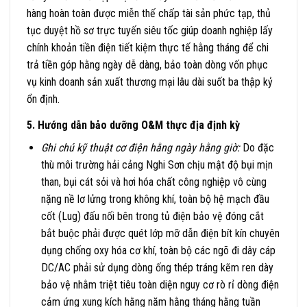
hàng hoàn toàn được miễn thế chấp tài sản phức tạp, thủ
tục duyệt hồ sơ trực tuyến siêu tốc giúp doanh nghiệp lấy
chính khoản tiền điện tiết kiệm thực tế hằng tháng để chi
trả tiền góp hằng ngày dễ dàng, bảo toàn dòng vốn phục
vụ kinh doanh sản xuất thương mại lâu dài suốt ba thập kỷ
ổn định.
5. Hướng dẫn bảo dưỡng O&M thực địa định kỳ
Ghi chú kỹ thuật cơ điện hằng ngày hằng giờ:
Do đặc
thù môi trường hải cảng Nghi Sơn chịu mật độ bụi mịn
than, bụi cát sỏi và hơi hóa chất công nghiệp vô cùng
nặng nề lơ lửng trong không khí, toàn bộ hệ mạch đầu
cốt (Lug) đấu nối bên trong tủ điện bảo vệ đóng cắt
bắt buộc phải được quét lớp mỡ dẫn điện bít kín chuyên
dụng chống oxy hóa cơ khí, toàn bộ các ngõ đi dây cáp
DC/AC phải sử dụng dòng ống thép tráng kẽm ren dày
bảo vệ nhằm triệt tiêu toàn diện nguy cơ rò rỉ dòng điện
cảm ứng xung kích hằng năm hằng tháng hằng tuần