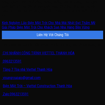
công nghiệp. Việc chủ động phòng chống bão và kháng mặn ngay từ
khâu thiết kế ban đầu là chìa khóa vàng để đóng băng chi phí vận
hành OpEx và bảo vệ dòng vốn đầu tư sinh lời trọn vẹn suốt ba thập
kỷ.
Kinh Nghiệm Lắp Điện Mặt Trời Cho Nhà Mái Nhật Đạt Thẩm Mỹ
Giải Pháp Điện Mặt Trời Cho Khách Sạn Nhà Hàng Bền Vững
Liên Hệ Với Chúng Tôi
Quý khách có nhu cầu cần được tư vấn, vui lòng liên hệ với chúng tôi.
CHI NHÁNH CÔNG TRÌNH VIETTEL THANH HÓA
0963213591
Tầng 7 Tòa nhà Viettel Thanh Hóa
visungroupaio@gmail.com
Điện Mặt Trời – Viettel Construction Thanh Hóa
Zalo:0963213591