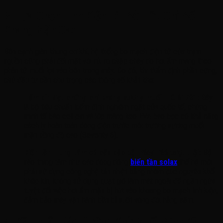
3. Lựa Chọn Linh Kiện Lõi Sở Hữu Chỉ Số
Kháng Mặn Cao
Bên cạnh giàn khung cơ khí, hệ thống bo mạch điện tử của trạm
nguồn cũng phải đối mặt với rủi ro chập cháy do hơi ẩm mang theo
phân tử muối lọt vào bên trong máy. Do đó, khi thẩm định phần cứng,
chủ đầu tư cần chú trọng các thông số khắt khe:
Tấm pin đạt chứng chỉ kháng sương muối IEC 61701:
Đây
là bộ tiêu chuẩn kiểm định nghiêm ngặt của quốc tế, chứng
minh tế bào cell pin và lớp màng keo EVA bao bọc có khả năng
cách ly hoàn toàn dòng điện trước môi trường sương muối
mặn nồng độ cao (Severity 6).
Biến tần trung tâm có cấp bảo vệ IP65/IP66 vượt trội:
Bộ
não trung tâm như các dòng dòng
biến tần solax
thế hệ mới
phải sử dụng công nghệ tản nhiệt bằng nhôm đúc nguyên khối
khép kín, không sử dụng quạt gió làm mát ngoài để ngăn ngừa
tuyệt đối việc hơi ẩm mặn bị hút vào khoang bo mạch linh kiện,
đảm bảo máy vận hành bền bỉ suốt vòng đời hằng năm.
4. Kỹ Thuật Bảo Dưỡng Khử Muối Định Kỳ