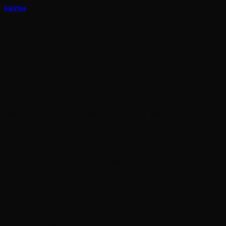
Giải Pháp
Kinh Nghiệm Lắp Điện Mặt Trời Vùng Biển
Kháng Muối Chống Bão
02
Th6
Dải đất ven biển Thanh Hóa với đặc thù lượng bức xạ quang năng dồi
dào hằng năm luôn là địa bàn lý tưởng để khai thác năng lượng sạch.
Tuy nhiên, đây cũng là khu vực có môi trường khí hậu khắc nghiệt
bậc nhất. Nỗi lo lớn nhất của các hộ gia đình và chủ doanh nghiệp khi
đầu tư trạm nguồn tại đây là sức tàn phá của gió bão giật cấp và
hiện tượng sương muối mặn ăn mòn. Nếu không được tính toán kỹ
lưỡng về mặt kết cấu cơ khí, một giàn pin có tuổi thọ thiết kế 30 năm
hoàn toàn có thể bị đánh sập chỉ sau một mùa giông lốc, hoặc bị gỉ
sét mục nát các mối hàn sau vài năm vận hành.
Để bảo vệ dòng vốn đầu tư an toàn trước những thử thách của thiên
nhiên, chủ đầu tư cần nắm vững các tiêu chuẩn kỹ thuật công nghiệp
và kinh nghiệm thực địa được bóc tách trực tiếp từ quy trình EPC