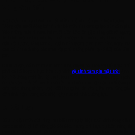
Vùng Ven Biển
Một điểm mù vận hành mà rất nhiều chủ nhà bỏ qua là hiện tượng
“đóng cặn muối đóng bánh” trên bề mặt kính cường lực của tấm pin.
Vào những mùa ít mưa, hơi muối biển bốc lên gặp nắng gắt sẽ ngưng
tụ thành một màng tinh thể muối mờ đục, lớp màng này không chỉ
cản trở hướng nắng làm sụt giảm sản lượng điện phát hằng ngày, mà
còn có tính axit nhẹ bào mòn lớp phủ chống phản xạ (ARC) của tấm
pin.
Chính vì vậy, cẩm nang vận hành vùng duyên hải luôn yêu cầu gia chủ
phải có kế hoạch thực hiện quy trình
vệ sinh tấm pin mặt trời
định
kỳ từ 3 tháng một lần. Kỹ thuật lau rửa cần sử dụng nước ngọt sạch
áp lực vừa phải để hòa tan và rửa trôi hoàn toàn lớp cặn muối đọng ở
các mép khung nhôm, tuyệt đối không lau pin vào giữa trưa nắng gắt
để tránh hiện tượng sốc nhiệt gây nứt vỡ kính cường lực.
5. Kết Luận
Đầu tư điện mặt trời vùng ven biển mang lại hiệu suất sinh dòng điện
cực cao nhờ lợi thế nắng gió dồi dào, nhưng chỉ thực sự bền vững khi
công trình được vạch định bằng một giải pháp cơ khí kiên cố chuẩn