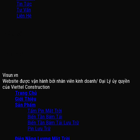
Tin Tức
Tư Vấn
Liên Hệ
BẢN ĐỒ
FANPAGE
Visun.vn
Website được vận hành bởi nhân viên kinh doanh/ Đại Lý ủy quyền
của Viettel Construction
Trang Chủ
Giới Thiệu
Sản Phẩm
Tấm Pin Mặt Trời
Biến Tần Bám Tải
Biến Tần Bám Tải Lưu Trữ
Pin Lưu Trữ
Điện Năng Lượng Mặt Trời