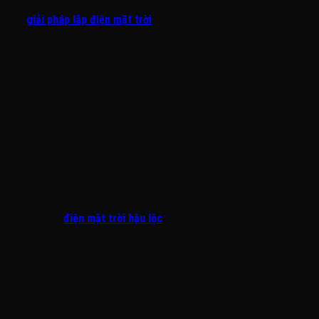
Một
giải pháp lắp điện mặt trời
đạt chuẩn kháng bão vùng biển đòi
hỏi kết cấu cơ khí phải được tính toán bằng phần mềm mô phỏng áp
lực gió theo tiêu chuẩn xây dựng Việt Nam. Quy trình gia cố thực địa
được Visun áp dụng nghiêm ngặt qua 3 lớp phòng vệ:
Tuyệt đối sử dụng hệ khung nhôm định hình Anodized
hoặc thép nhúng kẽm nóng:
Toàn bộ thanh ray đỡ, chân chữ
L, ngàm nẹp giữa và nẹp cuối phải được làm bằng nhôm hợp
kim AL6005-T5 công nghiệp, bề mặt được xử lý mạ Anodized
dày trên 15 micron. Lớp màng bảo vệ này giúp triệt tiêu hoàn
toàn quá trình ăn mòn điện hóa của sương muối, bảo vệ kết
cấu lõi bền bỉ trên 30 năm ngoài trời.
Biện pháp đi 3 hàng kẹp đỡ gia cố chắc chắn:
Thay vì chỉ đi
2 hàng kẹp đỡ như ở vùng đồng bằng, kỹ sư thi công trạm
nguồn
điện mặt trời hậu lộc
luôn thiết kế hệ xương mương
mè gia cường, tăng cường hàng kẹp thứ 3 ở tâm tấm pin để
phân phối đều lực nâng và lực hút của gió bão.
Hệ thống liên kết bằng Bulong Inox 304 tiêu chuẩn:
Toàn
bộ phụ kiện liên kết, long đen, đai ốc phải sử dụng dòng Inox
304 hoặc Inox 316 kháng rỉ tuyệt đối, loại bỏ hoàn toàn các
liên kết hàn xì thủ công tại hiện trường.