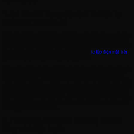
khắt khe dưới đây.
1. Sai Lầm Chí Mạng: Hậu Quả Từ Việc Tự
Chế Khung Giàn Giá Rẻ
Nhiều gia chủ vì muốn tiết kiệm chi phí ban đầu đã tự ý mua các tấm
pin trôi nổi trên mạng rồi thuê thợ cơ khí địa phương về hàn xì khung
đỡ bằng sắt hộp mạ kẽm thông thường. Việc tư duy thô sơ theo kiểu
“lắp mái tôn che sân” khi áp dụng vào giải pháp
tự lắp điện mặt trời
tại nhà mang lại những rủi ro cực kỳ nguy hiểm.
Sắt mạ kẽm thông thường khi tiếp xúc liên tục với nồng độ muối mặn
trong không khí vùng biển sẽ bị oxy hóa từ trong ruột ra ngoài. Chỉ
sau từ 2 đến 3 năm, các điểm liên kết hàn xì sẽ bị ăn mòn rỗng chân,
mất hoàn toàn khả năng chịu lực căng. Khi gặp các đợt áp thấp nhiệt
đới hoặc giông lốc giật trên cấp 10, giàn pin sẽ tạo thành một cánh
buồm lớn hứng toàn bộ áp lực gió, dễ dàng bẻ gãy hệ thống chân đỡ,
hất tung hàng chục tấm pin xuống đất, gây nguy hiểm trực tiếp đến
tính mạng và tài sản bên dưới.
2. Tiêu Chuẩn Gia Cố Cơ Khí Khép Kín Cho
Công Trình Cận Duyên