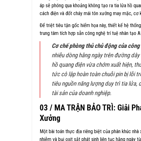
áp sẽ phóng qua khoảng không tạo ra tia lửa hồ quan
cách điện và đốt cháy mái tôn xưởng may mặc, cơ k
Để triệt tiêu tận gốc hiểm họa này, thiết kế hệ thốn
trung tâm tích hợp sẵn công nghệ trí tuệ nhân tạo AF
Cơ chế phòng thủ chủ động của công
nhiễu dòng hằng ngày trên đường dây D
hồ quang điện vừa chớm xuất hiện, thu
tức cô lập hoàn toàn chuỗi pin bị lỗi t
tiêu nguồn năng lượng duy trì tia lửa,
tài sản của doanh nghiệp.
03 / MA TRẬN BẢO TRÌ: Giải Ph
Xưởng
Một bài toán thực địa riêng biệt của phân khúc nhà
nhiễm và bụi oxit sắt phát sinh liên tục hằng ngày 