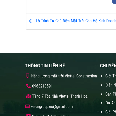
Lộ Trình Tự Chủ Điện Mặt Trời Cho Hộ Kinh Doan
THÔNG TIN LIÊN HỆ
CHUYÊ
Năng lượng mặt trời Viettel Construction
Giới T
Điện 
0963213591
Sản P
Tầng 7 Tòa Nhà Viettel Thanh Hóa
Dự Án
visungroupaio@gmail.com
Giải P