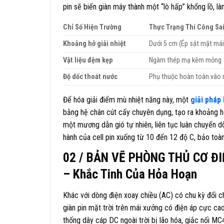
pin sẽ biến giàn máy thành một “lò hấp” khổng lồ, 
Chỉ Số Hiện Trường
Thực Trạng Thi Công Sa
Khoảng hở giải nhiệt
Dưới 5 cm (Ép sát mặt mái
Vật liệu đệm kẹp
Ngàm thép mạ kẽm mỏng
Độ dốc thoát nước
Phụ thuộc hoàn toàn vào 
Để hóa giải điểm mù nhiệt năng này, một
giải pháp 
bằng hệ chân cút cấy chuyên dụng, tạo ra khoảng h
một mương dẫn gió tự nhiên, liên tục luân chuyển d
hành của cell pin xuống từ 10 đến 12 độ C, bảo toà
02 / BẢN VẼ PHÒNG THỦ CƠ ĐIỆ
– Khắc Tinh Của Hỏa Hoạn
Khác với dòng điện xoay chiều (AC) có chu kỳ đổi ch
giàn pin mặt trời trên mái xưởng có điện áp cực ca
thống dây cáp DC ngoài trời bị lão hóa, giắc nối MC