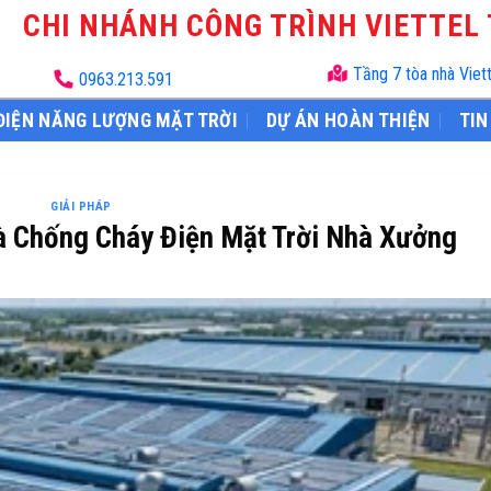
CHI NHÁNH CÔNG TRÌNH VIETTEL
Tầng 7 tòa nhà Viet
0963.213.591
ĐIỆN NĂNG LƯỢNG MẶT TRỜI
DỰ ÁN HOÀN THIỆN
TIN
GIẢI PHÁP
à Chống Cháy Điện Mặt Trời Nhà Xưởng