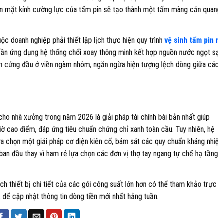
lên mặt kính cường lực của tấm pin sẽ tạo thành một tấm màng cản quan
c doanh nghiệp phải thiết lập lịch thực hiện quy trình
vệ sinh tấm pin
 cần ứng dụng hệ thống chổi xoay thông minh kết hợp nguồn nước ngọt s
m cứng đầu ở viền ngàm nhôm, ngăn ngừa hiện tượng lệch dòng giữa cá
o nhà xưởng trong năm 2026 là giải pháp tài chính bài bản nhất giúp
ờ cao điểm, đáp ứng tiêu chuẩn chứng chỉ xanh toàn cầu. Tuy nhiên, hệ
a chọn một giải pháp cơ điện kiên cố, bám sát các quy chuẩn kháng nhi
ban đầu thay vì ham rẻ lựa chọn các đơn vị thợ tay ngang tự chế hạ tầng
 thiết bị chi tiết của các gói công suất lớn hơn có thể tham khảo trực
a
để cập nhật thông tin dòng tiền mới nhất hằng tuần.