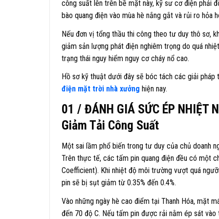
công suất lên trên bề mặt này, kỹ sư cơ điện phải đ
bào quang điện vào mùa hè nắng gắt và rủi ro hỏa 
Nếu đơn vị tổng thầu thi công theo tư duy thô sơ, 
giảm sản lượng phát điện nghiêm trọng do quá nhiệ
trạng thái nguy hiểm nguy cơ cháy nổ cao.
Hồ sơ kỹ thuật dưới đây sẽ bóc tách các giải pháp t
điện mặt trời nhà xưởng
hiện nay.
01 / ĐÁNH GIÁ SỨC ÉP NHIỆT N
Giảm Tải Công Suất
Một sai lầm phổ biến trong tư duy của chủ doanh nghi
Trên thực tế, các tấm pin quang điện đều có một ch
Coefficient). Khi nhiệt độ môi trường vượt quá ngư
pin sẽ bị sụt giảm từ 0.35% đến 0.4%.
Vào những ngày hè cao điểm tại Thanh Hóa, mặt mái
đến 70 độ C. Nếu tấm pin được rải nằm ép sát vào 