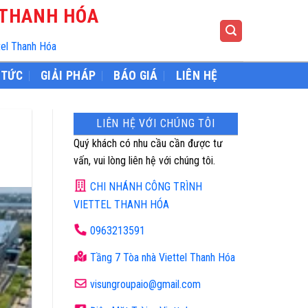
 THANH HÓA
tel Thanh Hóa
 TỨC
GIẢI PHÁP
BÁO GIÁ
LIÊN HỆ
LIÊN HỆ VỚI CHÚNG TÔI
Quý khách có nhu cầu cần được tư
vấn, vui lòng liên hệ với chúng tôi.
CHI NHÁNH CÔNG TRÌNH
VIETTEL THANH HÓA
0963213591
Tầng 7 Tòa nhà Viettel Thanh Hóa
visungroupaio@gmail.com