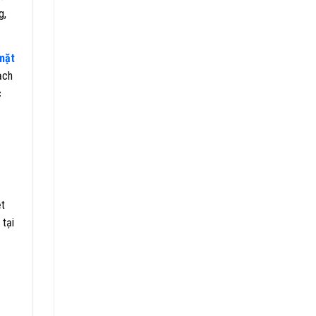
g,
 mặt
ạch
c
ệt
 tại