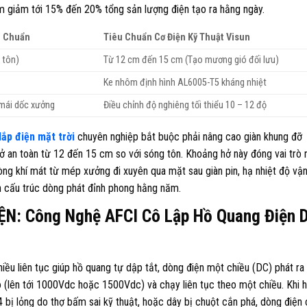
làm giảm tới 15% đến 20% tổng sản lượng điện tạo ra hằng ngày.
i Chuẩn
Tiêu Chuẩn Cơ Điện Kỹ Thuật Visun
 tôn)
Từ 12 cm đến 15 cm (Tạo mương gió đối lưu)
Ke nhôm định hình AL6005-T5 kháng nhiệt
mái dốc xưởng
Điều chỉnh độ nghiêng tối thiểu 10 – 12 độ
lắp điện mặt trời
chuyên nghiệp bắt buộc phải nâng cao giàn khung đỡ
ở an toàn từ 12 đến 15 cm so với sóng tôn. Khoảng hở này đóng vai trò 
òng khí mát từ mép xưởng đi xuyên qua mặt sau giàn pin, hạ nhiệt độ vậ
n cấu trúc dòng phát đỉnh phong hằng năm.
N: Công Nghệ AFCI Cô Lập Hồ Quang Điện 
iều liên tục giúp hồ quang tự dập tắt, dòng điện một chiều (DC) phát ra
o (lên tới 1000Vdc hoặc 1500Vdc) và chạy liên tục theo một chiều. Khi 
4 bị lỏng do thợ bấm sai kỹ thuật, hoặc dây bị chuột cắn phá, dòng điện