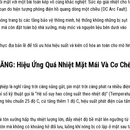
ối mặt với một bài toán kép vô cùng khắc nghiệt: Sức ép giải nhiệt cho t
hoạn do hiện tượng phóng điện hồ quang dòng một chiều (DC Arc Fault).
không trang bị các tầng bảo vệ thông minh, hệ thống không những bị sụt
t mà còn đặt toàn bộ nhà xưởng, máy móc và nguyên liệu bên dưới vào
hực địa bản lề để tối ưu hóa hiệu suất và kiên cố hóa an toàn cho mô hì
ĂNG: Hiệu Ứng Quá Nhiệt Mặt Mái Và Cơ Ch
ệp là nghĩ rằng trời càng nắng gắt, pin mặt trời càng phát ra nhiều điện
ỉ số kỹ thuật gọi là “Hệ số suy hao công suất theo nhiệt độ” (Temperat
ỡng tiêu chuẩn 25 độ C, cứ tăng thêm 1 độ C, hiệu suất phát điện của tấ
 tôn xưởng hấp thụ nhiệt lượng lớn, đẩy nhiệt độ bề mặt lên ngưỡng từ
tôn mà không có khoảng hở đối lưu, luồng khí nóng bị cô lập ở mặt sau 