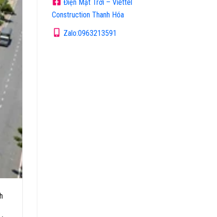
Điện Mặt Trời – Viettel
Construction Thanh Hóa
Zalo:0963213591
h