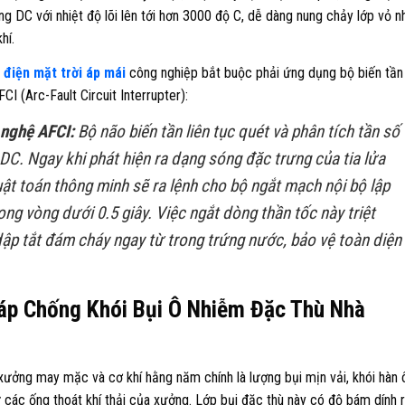
g DC với nhiệt độ lõi lên tới hơn 3000 độ C, dễ dàng nung chảy lớp vỏ 
hí.
g
điện mặt trời áp mái
công nghiệp bắt buộc phải ứng dụng bộ biến tần
CI (Arc-Fault Circuit Interrupter):
 nghệ AFCI:
Bộ não biến tần liên tục quét và phân tích tần số
C. Ngay khi phát hiện ra dạng sóng đặc trưng của tia lửa
ật toán thông minh sẽ ra lệnh cho bộ ngắt mạch nội bộ lập
rong vòng dưới 0.5 giây. Việc ngắt dòng thần tốc này triệt
 dập tắt đám cháy ngay từ trong trứng nước, bảo vệ toàn diện
áp Chống Khói Bụi Ô Nhiễm Đặc Thù Nhà
 xưởng may mặc và cơ khí hằng năm chính là lượng bụi mịn vải, khói hàn 
từ các ống thoát khí thải của xưởng. Lớp bụi đặc thù này có độ bám dính 