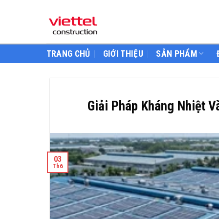
Skip
to
content
TRANG CHỦ
GIỚI THIỆU
SẢN PHẨM
Giải Pháp Kháng Nhiệt V
03
Th6