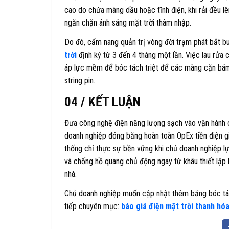
cao do chứa màng dầu hoặc tĩnh điện, khi rải đều 
ngăn chặn ánh sáng mặt trời thâm nhập.
Do đó, cẩm nang quản trị vòng đời trạm phát bắt buộ
trời
định kỳ từ 3 đến 4 tháng một lần. Việc lau rửa
áp lực mềm để bóc tách triệt để các màng cặn bá
string pin.
04 / KẾT LUẬN
Đưa công nghệ điện năng lượng sạch vào vận hành ch
doanh nghiệp đóng băng hoàn toàn OpEx tiền điện gi
thống chỉ thực sự bền vững khi chủ doanh nghiệp lự
và chống hồ quang chủ động ngay từ khâu thiết lập 
nhà.
Chủ doanh nghiệp muốn cập nhật thêm bảng bóc tách
tiếp chuyên mục:
báo giá điện mặt trời thanh hó