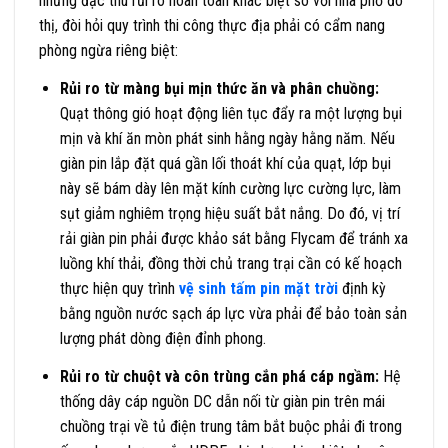
những đặc thù rủi ro hoàn toàn khác biệt so với nhà phố đô
thị, đòi hỏi quy trình thi công thực địa phải có cẩm nang
phòng ngừa riêng biệt:
Rủi ro từ màng bụi mịn thức ăn và phân chuồng:
Quạt thông gió hoạt động liên tục đẩy ra một lượng bụi
mịn và khí ăn mòn phát sinh hằng ngày hằng năm. Nếu
giàn pin lắp đặt quá gần lối thoát khí của quạt, lớp bụi
này sẽ bám dày lên mặt kính cường lực cường lực, làm
sụt giảm nghiêm trọng hiệu suất bắt nắng. Do đó, vị trí
rải giàn pin phải được khảo sát bằng Flycam để tránh xa
luồng khí thải, đồng thời chủ trang trại cần có kế hoạch
thực hiện quy trình
vệ sinh tấm pin mặt trời
định kỳ
bằng nguồn nước sạch áp lực vừa phải để bảo toàn sản
lượng phát dòng điện đỉnh phong.
Rủi ro từ chuột và côn trùng cắn phá cáp ngầm:
Hệ
thống dây cáp nguồn DC dẫn nối từ giàn pin trên mái
chuồng trại về tủ điện trung tâm bắt buộc phải đi trong