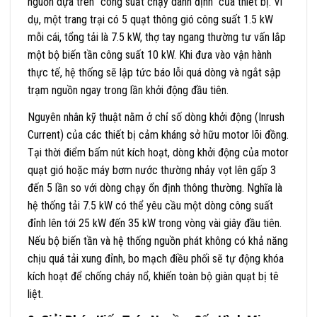
nguồn dựa trên “công suất chạy danh định” của thiết bị. Ví
dụ, một trang trại có 5 quạt thông gió công suất 1.5 kW
mỗi cái, tổng tải là 7.5 kW, thợ tay ngang thường tư vấn lắp
một bộ biến tần công suất 10 kW. Khi đưa vào vận hành
thực tế, hệ thống sẽ lập tức báo lỗi quá dòng và ngắt sập
trạm nguồn ngay trong lần khởi động đầu tiên.
Nguyên nhân kỹ thuật nằm ở chỉ số dòng khởi động (Inrush
Current) của các thiết bị cảm kháng sở hữu motor lõi đồng.
Tại thời điểm bấm nút kích hoạt, dòng khởi động của motor
quạt gió hoặc máy bơm nước thường nhảy vọt lên gấp 3
đến 5 lần so với dòng chạy ổn định thông thường. Nghĩa là
hệ thống tải 7.5 kW có thể yêu cầu một dòng công suất
đỉnh lên tới 25 kW đến 35 kW trong vòng vài giây đầu tiên.
Nếu bộ biến tần và hệ thống nguồn phát không có khả năng
chịu quá tải xung đỉnh, bo mạch điều phối sẽ tự động khóa
kích hoạt để chống cháy nổ, khiến toàn bộ giàn quạt bị tê
liệt.