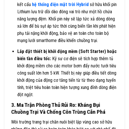
kết cấu
hệ thống điện mặt trời Hybrid
sở hữu khối pin
Lithium lưu trữ dồi dào đóng vai trò như một hồ chứa
năng lượng đệm. Khối pin này sẽ lập tức xả dòng dòng
xả lớn để bù sụt áp tức thời cùng biến tần khi phát hiện
phụ tải nặng khởi động, bảo vệ an toàn cho toàn bộ
mạng lưới smarthome điều khiển chuồng trại.
Lắp đặt thiết bị khởi động mềm (Soft Starter) hoặc
biến tần điều tốc:
Kỹ sư cơ điện sẽ tích hợp thêm tủ
khởi động mềm cho các motor bơm đẩy nước tưới tiêu
công suất lớn hơn 5 kW. Thiết bị này giúp điều tiết dòng
khởi động của động cơ tăng tiến từ từ theo dạng tuyến
tính, triệt tiêu hoàn toàn hiện tượng xung đỉnh dòng điện
đột ngột.
3. Ma Trận Phòng Thủ Rủi Ro: Kháng Bụi
Chuồng Trại Và Chống Côn Trùng Cắn Phá
Môi trường trang trại chăn nuôi biệt lập vùng cao sở hữu