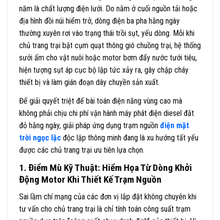
năm là chất lượng điện lưới. Do nằm ở cuối nguồn tải hoặc
địa hình đồi núi hiểm trở, dòng điện ba pha hằng ngày
thường xuyên rơi vào trạng thái trồi sụt, yếu dòng. Mỗi khi
chủ trang trại bật cụm quạt thông gió chuồng trại, hệ thống
sưởi ấm cho vật nuôi hoặc motor bơm đẩy nước tưới tiêu,
hiện tượng sụt áp cục bộ lập tức xảy ra, gây chập cháy
thiết bị và làm gián đoạn dây chuyền sản xuất.
Để giải quyết triệt để bài toán điện năng vùng cao mà
không phải chịu chi phí vận hành máy phát điện diesel đắt
đỏ hằng ngày, giải pháp ứng dụng trạm nguồn
điện mặt
trời ngọc lặc
độc lập thông minh đang là xu hướng tất yếu
được các chủ trang trại ưu tiên lựa chọn.
1. Điểm Mù Kỹ Thuật: Hiểm Họa Từ Dòng Khởi
Động Motor Khi Thiết Kế Trạm Nguồn
Sai lầm chí mạng của các đơn vị lắp đặt không chuyên khi
tư vấn cho chủ trang trại là chỉ tính toán công suất trạm