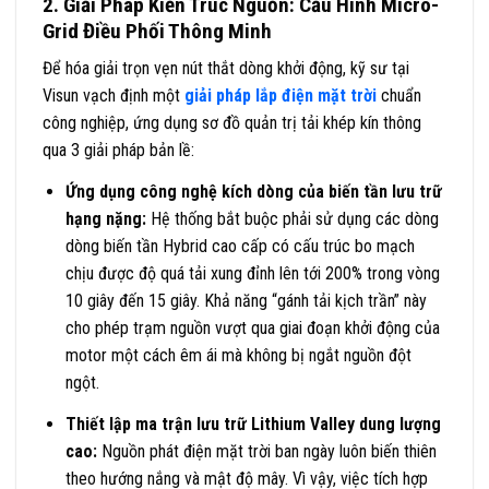
2. Giải Pháp Kiến Trúc Nguồn: Cấu Hình Micro-
Grid Điều Phối Thông Minh
Để hóa giải trọn vẹn nút thắt dòng khởi động, kỹ sư tại
Visun vạch định một
giải pháp lắp điện mặt trời
chuẩn
công nghiệp, ứng dụng sơ đồ quản trị tải khép kín thông
qua 3 giải pháp bản lề:
Ứng dụng công nghệ kích dòng của biến tần lưu trữ
hạng nặng:
Hệ thống bắt buộc phải sử dụng các dòng
dòng biến tần Hybrid cao cấp có cấu trúc bo mạch
chịu được độ quá tải xung đỉnh lên tới 200% trong vòng
10 giây đến 15 giây. Khả năng “gánh tải kịch trần” này
cho phép trạm nguồn vượt qua giai đoạn khởi động của
motor một cách êm ái mà không bị ngắt nguồn đột
ngột.
Thiết lập ma trận lưu trữ Lithium Valley dung lượng
cao:
Nguồn phát điện mặt trời ban ngày luôn biến thiên
theo hướng nắng và mật độ mây. Vì vậy, việc tích hợp