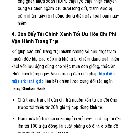
ống ghen nhựa xoắn HDPE chịu lực chịu nhiệt chuyên
dụng và chôn ngầm sâu dưới lòng đất, tránh việc bị
gặm nhấm gây rò rỉ dòng dòng điện gây hỏa hoạn nguy
hiểm.
4. Đòn Bẩy Tài Chính Xanh Tối Ưu Hóa Chi Phí
Vận Hành Trang Trại
Để giúp các chủ trang trại nhanh chóng sở hữu một trạm
nguồn độc lập cao cấp mà không bị chiếm dụng quá nhiều
khối vốn lưu động dùng cho việc mua con giống, thức ăn
chăn nuôi hằng ngày, Visun mang đến giải pháp
lắp điện
mặt trời trả góp
liên kết chiến lược cùng đối tác ngân
hàng Shinhan Bank:
Chủ trang trại chỉ cần chi trả nguồn vốn tự có đối ứng
trước tối thiểu từ 20% giá trị hợp đồng kinh tế.
Hạn mức hỗ trợ giải ngân nguồn vốn vay tín dụng ưu đãi
lên tới 100 triệu đồng, lãi suất phẳng cố định ở biên độ