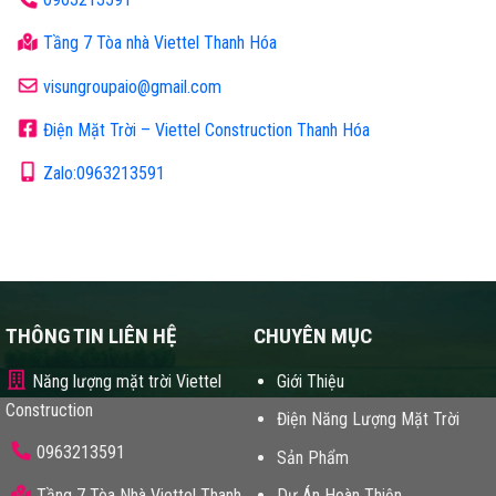
Tầng 7 Tòa nhà Viettel Thanh Hóa
visungroupaio@gmail.com
Điện Mặt Trời – Viettel Construction Thanh Hóa
Zalo:0963213591
THÔNG TIN LIÊN HỆ
CHUYÊN MỤC
Năng lượng mặt trời Viettel
Giới Thiệu
Construction
Điện Năng Lượng Mặt Trời
0963213591
Sản Phẩm
Tầng 7 Tòa Nhà Viettel Thanh
Dự Án Hoàn Thiện