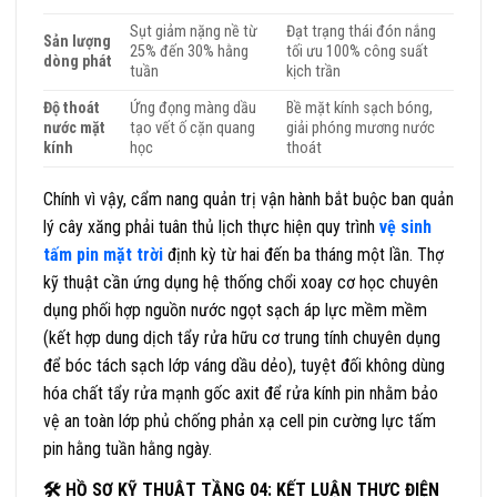
Sụt giảm nặng nề từ
Đạt trạng thái đón nắng
Sản lượng
25% đến 30% hằng
tối ưu 100% công suất
dòng phát
tuần
kịch trần
Độ thoát
Ứng đọng màng dầu
Bề mặt kính sạch bóng,
nước mặt
tạo vết ố cặn quang
giải phóng mương nước
kính
học
thoát
Chính vì vậy, cẩm nang quản trị vận hành bắt buộc ban quản
lý cây xăng phải tuân thủ lịch thực hiện quy trình
vệ sinh
tấm pin mặt trời
định kỳ từ hai đến ba tháng một lần. Thợ
kỹ thuật cần ứng dụng hệ thống chổi xoay cơ học chuyên
dụng phối hợp nguồn nước ngọt sạch áp lực mềm mềm
(kết hợp dung dịch tẩy rửa hữu cơ trung tính chuyên dụng
để bóc tách sạch lớp váng dầu dẻo), tuyệt đối không dùng
hóa chất tẩy rửa mạnh gốc axit để rửa kính pin nhằm bảo
vệ an toàn lớp phủ chống phản xạ cell pin cường lực tấm
pin hằng tuần hằng ngày.
🛠 HỒ SƠ KỸ THUẬT TẦNG 04: KẾT LUẬN THỰC ĐIỆN