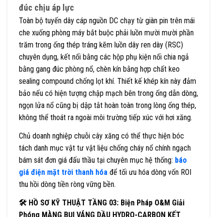
đúc chịu áp lực
Toàn bộ tuyến dây cáp nguồn DC chạy từ giàn pin trên mái
che xuống phòng máy bắt buộc phải luồn mười mười phần
trăm trong ống thép tráng kẽm luồn dây ren dày (RSC)
chuyên dụng, kết nối bằng các hộp phụ kiện nối chia ngả
bằng gang đúc phòng nổ, chèn kín bằng hợp chất keo
sealing compound chống lọt khí. Thiết kế khép kín này đảm
bảo nếu có hiện tượng chập mạch bên trong ống dẫn dòng,
ngọn lửa nổ cũng bị dập tắt hoàn toàn trong lòng ống thép,
không thể thoát ra ngoài môi trường tiếp xúc với hơi xăng.
Chủ doanh nghiệp chuỗi cây xăng có thể thực hiện bóc
tách danh mục vật tư vật liệu chống cháy nổ chính ngạch
bám sát đơn giá đấu thầu tại chuyên mục hệ thống:
báo
giá điện mặt trời thanh hóa
để tối ưu hóa dòng vốn ROI
thu hồi dòng tiền ròng vững bền.
🛠 HỒ SƠ KỸ THUẬT TẦNG 03: Biện Pháp O&M Giải
Phóng MÀNG BỤI VÁNG DẦU HYDRO-CARBON KẾT