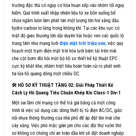
trường đặc thù có nguy cơ hỏa hoạn xếp vào nhóm tối nguy
hiểm. Quá trình xuất nhập nhiên liệu từ xe bồn xuống bể
chứa ngầm luôn làm phát tán một lượng lớn hơi xăng dầu
hydro-carbon lơ lửng trong không khí. Tại các khu vực có
mật độ giao thương lớn dải duyên hải hoặc ven các quốc lộ
trung tâm như mạng lưới
điện mặt trời triệu sơn
, việc quy
hoạch một trạm điện mặt trời hòa lưới bám tải trên mái
che cột bơm đòi hỏi một bộ hồ sơ thiết kế kỹ thuật EPC
cực kỳ khắt khe, nhằm triệt tiêu hoàn toàn rủi ro phát sinh
tia lửa hồ quang dòng một chiều DC.
🛠 HỒ SƠ KỸ THUẬT TẦNG 02: Giải Pháp Thiết Kế
Cách Ly Hồ Quang Tiêu Chuẩn Khép Kín Class-1 Div-1
Một sai lầm chí mạng có thể trả giá bằng cả một công
trình là việc sử dụng các dòng thiết bị tủ điện AC/DC, giắc
nối nhựa thông thường của nhà phố để áp đặt lên mái che
cây xăng. Việc phó mặc giàn pin cho các đội thợ vườn thô
sơ không có chứng chỉ an toàn dầu khí sẽ đặt doanh nghiệp