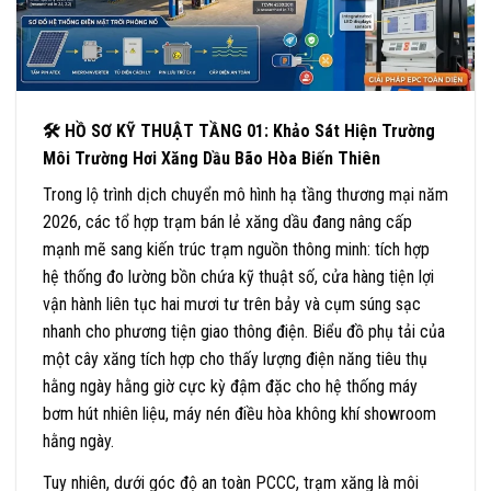
🛠 HỒ SƠ KỸ THUẬT TẦNG 01: Khảo Sát Hiện Trường
Môi Trường Hơi Xăng Dầu Bão Hòa Biến Thiên
Trong lộ trình dịch chuyển mô hình hạ tầng thương mại năm
2026, các tổ hợp trạm bán lẻ xăng dầu đang nâng cấp
mạnh mẽ sang kiến trúc trạm nguồn thông minh: tích hợp
hệ thống đo lường bồn chứa kỹ thuật số, cửa hàng tiện lợi
vận hành liên tục hai mươi tư trên bảy và cụm súng sạc
nhanh cho phương tiện giao thông điện. Biểu đồ phụ tải của
một cây xăng tích hợp cho thấy lượng điện năng tiêu thụ
hằng ngày hằng giờ cực kỳ đậm đặc cho hệ thống máy
bơm hút nhiên liệu, máy nén điều hòa không khí showroom
hằng ngày.
Tuy nhiên, dưới góc độ an toàn PCCC, trạm xăng là môi