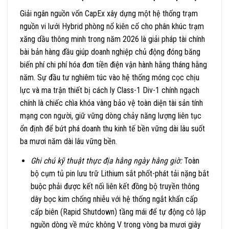
Giải ngân nguồn vốn CapEx xây dựng một hệ thống trạm
nguồn vi lưới Hybrid phòng nổ kiên cố cho phân khúc trạm
xăng dầu thông minh trong năm 2026 là giải pháp tài chính
bài bản hàng đầu giúp doanh nghiệp chủ động đóng băng
biến phí chi phí hóa đơn tiền điện vận hành hằng tháng hằng
năm. Sự đầu tư nghiêm túc vào hệ thống móng cọc chịu
lực và ma trận thiết bị cách ly Class-1 Div-1 chính ngạch
chính là chiếc chìa khóa vàng bảo vệ toàn diện tài sản tính
mạng con người, giữ vững dòng chảy năng lượng liên tục
ổn định để bứt phá doanh thu kinh tế bền vững dài lâu suốt
ba mươi năm dài lâu vững bền.
Ghi chú kỹ thuật thực địa hằng ngày hằng giờ:
Toàn
bộ cụm tủ pin lưu trữ Lithium sắt phốt-phát tải nặng bắt
buộc phải được kết nối liên kết đồng bộ truyền thông
dây bọc kim chống nhiễu với hệ thống ngắt khẩn cấp
cấp biên (Rapid Shutdown) tầng mái để tự động cô lập
nguồn dòng về mức không V trong vòng ba mươi giây