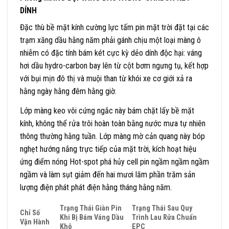
DÍNH
Đặc thù bề mặt kính cường lực tấm pin mặt trời đặt tại các
trạm xăng dầu hằng năm phải gánh chịu một loại màng ô
nhiễm có đặc tính bám két cực kỳ dẻo dính độc hại: váng
hơi dầu hydro-carbon bay lên từ cột bơm ngưng tụ, kết hợp
với bụi mịn đô thị và muội than từ khói xe cơ giới xả ra
hằng ngày hằng đêm hằng giờ.
Lớp màng keo vôi cứng ngắc này bám chặt lấy bề mặt
kính, không thể rửa trôi hoàn toàn bằng nước mưa tự nhiên
thông thường hằng tuần. Lớp màng mờ cản quang này bóp
nghẹt hướng nắng trực tiếp của mặt trời, kích hoạt hiệu
ứng điểm nóng Hot-spot phá hủy cell pin ngầm ngầm ngầm
ngầm và làm sụt giảm đến hai mươi lăm phần trăm sản
lượng điện phát phát điện hằng tháng hằng năm.
Trạng Thái Giàn Pin
Trạng Thái Sau Quy
Chỉ Số
Khi Bị Bám Váng Dầu
Trình Lau Rửa Chuẩn
Vận Hành
Khô
EPC