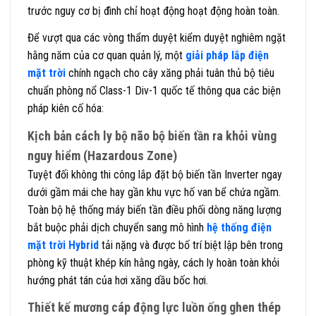
trước nguy cơ bị đình chỉ hoạt động hoạt động hoàn toàn.
Để vượt qua các vòng thẩm duyệt kiểm duyệt nghiêm ngặt
hằng năm của cơ quan quản lý, một
giải pháp lắp điện
mặt trời
chính ngạch cho cây xăng phải tuân thủ bộ tiêu
chuẩn phòng nổ Class-1 Div-1 quốc tế thông qua các biện
pháp kiên cố hóa:
Kịch bản cách ly bộ não bộ biến tần ra khỏi vùng
nguy hiểm (Hazardous Zone)
Tuyệt đối không thi công lắp đặt bộ biến tần Inverter ngay
dưới gầm mái che hay gần khu vực hố van bể chứa ngầm.
Toàn bộ hệ thống máy biến tần điều phối dòng năng lượng
bắt buộc phải dịch chuyển sang mô hình
hệ thống điện
mặt trời Hybrid
tải nặng và được bố trí biệt lập bên trong
phòng kỹ thuật khép kín hằng ngày, cách ly hoàn toàn khỏi
hướng phát tán của hơi xăng dầu bốc hơi.
Thiết kế mương cáp động lực luồn ống ghen thép