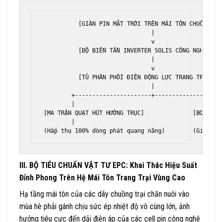
          [GIÀN PIN MẶT TRỜI TRÊN MÁI TÔN CHUỒNG NUÔ
                               |

                               v

          [BỘ BIẾN TẦN INVERTER SOLIS CÔNG NGHIỆP] 
                               |

                               v

          [TỦ PHÂN PHỐI ĐIỆN ĐỘNG LỰC TRANG TRẠI]

                               |

        +----------------------+--------------------
        |                                           
[MA TRẬN QUẠT HÚT HƯỚNG TRỤC]              [BƠM GIÀN
        |                                           
III. BỘ TIÊU CHUẨN VẬT TƯ EPC: Khai Thác Hiệu Suất
Đỉnh Phong Trên Hệ Mái Tôn Trang Trại Vùng Cao
Hạ tầng mái tôn của các dãy chuồng trại chăn nuôi vào
mùa hè phải gánh chịu sức ép nhiệt độ vô cùng lớn, ảnh
hưởng tiêu cực đến dải điện áp của các cell pin công nghệ