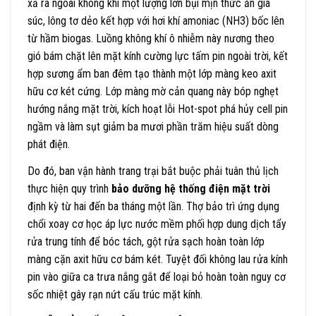
xả ra ngoài không khí một lượng lớn bụi mịn thức ăn gia
súc, lông tơ dẻo kết hợp với hơi khí amoniac (NH3) bốc lên
từ hầm biogas. Luồng không khí ô nhiễm này nương theo
gió bám chặt lên mặt kính cường lực tấm pin ngoài trời, kết
hợp sương ẩm ban đêm tạo thành một lớp màng keo axit
hữu cơ két cứng. Lớp màng mờ cản quang này bóp nghẹt
hướng nắng mặt trời, kích hoạt lỗi Hot-spot phá hủy cell pin
ngầm và làm sụt giảm ba mươi phần trăm hiệu suất dòng
phát điện.
Do đó, ban vận hành trang trại bắt buộc phải tuân thủ lịch
thực hiện quy trình
bảo dưỡng hệ thống điện mặt trời
định kỳ từ hai đến ba tháng một lần. Thợ bảo trì ứng dụng
chổi xoay cơ học áp lực nước mềm phối hợp dung dịch tẩy
rửa trung tính để bóc tách, gột rửa sạch hoàn toàn lớp
màng cặn axit hữu cơ bám két. Tuyệt đối không lau rửa kính
pin vào giữa ca trưa nắng gắt để loại bỏ hoàn toàn nguy cơ
sốc nhiệt gây rạn nứt cấu trúc mặt kính.