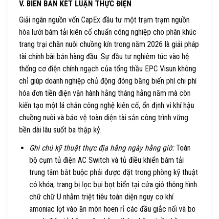
V. BIÊN BẢN KẾT LUẬN THỰC ĐIỆN
Giải ngân nguồn vốn CapEx đầu tư một trạm trạm nguồn
hòa lưới bám tải kiên cố chuẩn công nghiệp cho phân khúc
trang trại chăn nuôi chuồng kín trong năm 2026 là giải pháp
tài chính bài bản hàng đầu. Sự đầu tư nghiêm túc vào hệ
thống cơ điện chính ngạch của tổng thầu EPC Visun không
chỉ giúp doanh nghiệp chủ động đóng băng biến phí chi phí
hóa đơn tiền điện vận hành hằng tháng hằng năm mà còn
kiến tạo một lá chắn công nghệ kiên cố, ổn định vi khí hậu
chuồng nuôi và bảo vệ toàn diện tài sản công trình vững
bền dài lâu suốt ba thập kỷ.
Ghi chú kỹ thuật thực địa hằng ngày hằng giờ:
Toàn
bộ cụm tủ điện AC Switch và tủ điều khiển bám tải
trung tâm bắt buộc phải được đặt trong phòng kỹ thuật
có khóa, trang bị lọc bụi bọt biển tại cửa gió thông hình
chữ chữ U nhằm triệt tiêu toàn diện nguy cơ khí
amoniac lọt vào ăn mòn hoen rỉ các đầu giắc nối và bo