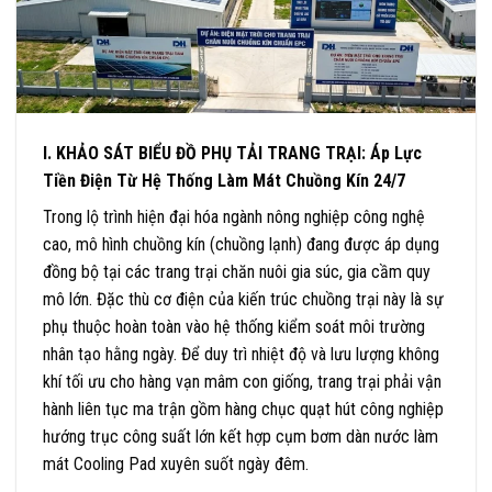
I. KHẢO SÁT BIỂU ĐỒ PHỤ TẢI TRANG TRẠI: Áp Lực
Tiền Điện Từ Hệ Thống Làm Mát Chuồng Kín 24/7
Trong lộ trình hiện đại hóa ngành nông nghiệp công nghệ
cao, mô hình chuồng kín (chuồng lạnh) đang được áp dụng
đồng bộ tại các trang trại chăn nuôi gia súc, gia cầm quy
mô lớn. Đặc thù cơ điện của kiến trúc chuồng trại này là sự
phụ thuộc hoàn toàn vào hệ thống kiểm soát môi trường
nhân tạo hằng ngày. Để duy trì nhiệt độ và lưu lượng không
khí tối ưu cho hàng vạn mâm con giống, trang trại phải vận
hành liên tục ma trận gồm hàng chục quạt hút công nghiệp
hướng trục công suất lớn kết hợp cụm bơm dàn nước làm
mát Cooling Pad xuyên suốt ngày đêm.