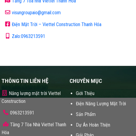
Tầng 7 Tòa nhà Viettel Thanh Hóa
visungroupaio@gmail.com
Điện Mặt Trời – Viettel Construction Thanh Hóa
Zalo:0963213591
THÔNG TIN LIÊN HỆ
CHUYÊN MỤC
Năng lượng mặt trời Viettel
Giới Thiệu
Construction
Điện Năng Lượng Mặt Trời
0963213591
Sản Phẩm
Tầng 7 Tòa Nhà Viettel Thanh
Dự Án Hoàn Thiện
Hóa
Giải Pháp