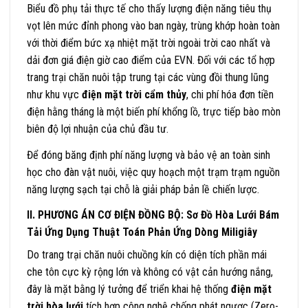
Biểu đồ phụ tải thực tế cho thấy lượng điện năng tiêu thụ
vọt lên mức đỉnh phong vào ban ngày, trùng khớp hoàn toàn
với thời điểm bức xạ nhiệt mặt trời ngoài trời cao nhất và
dải đơn giá điện giờ cao điểm của EVN. Đối với các tổ hợp
trang trại chăn nuôi tập trung tại các vùng đồi thung lũng
như khu vực
điện mặt trời cẩm thủy
, chi phí hóa đơn tiền
điện hằng tháng là một biến phí khổng lồ, trực tiếp bào mòn
biên độ lợi nhuận của chủ đầu tư.
Để đóng băng định phí năng lượng và bảo vệ an toàn sinh
học cho đàn vật nuôi, việc quy hoạch một trạm trạm nguồn
năng lượng sạch tại chỗ là giải pháp bản lề chiến lược.
II. PHƯƠNG ÁN CƠ ĐIỆN ĐỒNG BỘ: Sơ Đồ Hòa Lưới Bám
Tải Ứng Dụng Thuật Toán Phản Ứng Dòng Miligiây
Do trang trại chăn nuôi chuồng kín có diện tích phần mái
che tôn cực kỳ rộng lớn và không có vật cản hướng nắng,
đây là mặt bằng lý tưởng để triển khai hệ thống
điện mặt
trời hòa lưới
tích hợp công nghệ chống phát ngược (Zero-