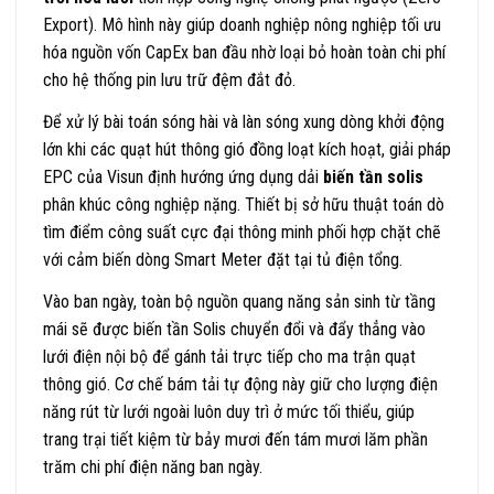
Export). Mô hình này giúp doanh nghiệp nông nghiệp tối ưu
hóa nguồn vốn CapEx ban đầu nhờ loại bỏ hoàn toàn chi phí
cho hệ thống pin lưu trữ đệm đắt đỏ.
Để xử lý bài toán sóng hài và làn sóng xung dòng khởi động
lớn khi các quạt hút thông gió đồng loạt kích hoạt, giải pháp
EPC của Visun định hướng ứng dụng dải
biến tần solis
phân khúc công nghiệp nặng. Thiết bị sở hữu thuật toán dò
tìm điểm công suất cực đại thông minh phối hợp chặt chẽ
với cảm biến dòng Smart Meter đặt tại tủ điện tổng.
Vào ban ngày, toàn bộ nguồn quang năng sản sinh từ tầng
mái sẽ được biến tần Solis chuyển đổi và đẩy thẳng vào
lưới điện nội bộ để gánh tải trực tiếp cho ma trận quạt
thông gió. Cơ chế bám tải tự động này giữ cho lượng điện
năng rút từ lưới ngoài luôn duy trì ở mức tối thiểu, giúp
trang trại tiết kiệm từ bảy mươi đến tám mươi lăm phần
trăm chi phí điện năng ban ngày.