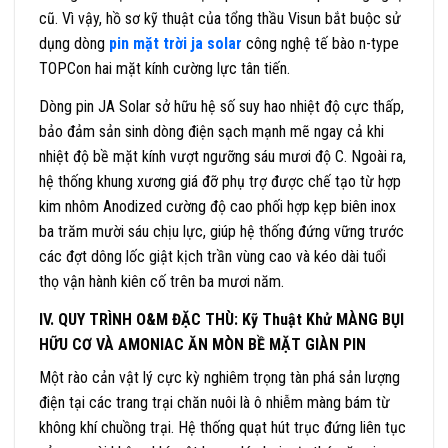
cũ. Vì vậy, hồ sơ kỹ thuật của tổng thầu Visun bắt buộc sử
dụng dòng
pin mặt trời ja solar
công nghệ tế bào n-type
TOPCon hai mặt kính cường lực tân tiến.
Dòng pin JA Solar sở hữu hệ số suy hao nhiệt độ cực thấp,
bảo đảm sản sinh dòng điện sạch mạnh mẽ ngay cả khi
nhiệt độ bề mặt kính vượt ngưỡng sáu mươi độ C. Ngoài ra,
hệ thống khung xương giá đỡ phụ trợ được chế tạo từ hợp
kim nhôm Anodized cường độ cao phối hợp kẹp biên inox
ba trăm mười sáu chịu lực, giúp hệ thống đứng vững trước
các đợt dông lốc giật kịch trần vùng cao và kéo dài tuổi
thọ vận hành kiên cố trên ba mươi năm.
IV. QUY TRÌNH O&M ĐẶC THÙ: Kỹ Thuật Khử MÀNG BỤI
HỮU CƠ VÀ AMONIAC ĂN MÒN BỀ MẶT GIÀN PIN
Một rào cản vật lý cực kỳ nghiêm trọng tàn phá sản lượng
điện tại các trang trại chăn nuôi là ô nhiễm màng bám từ
không khí chuồng trại. Hệ thống quạt hút trục đứng liên tục