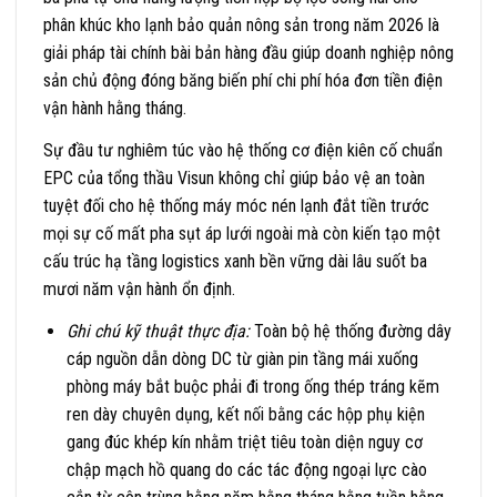
phân khúc kho lạnh bảo quản nông sản trong năm 2026 là
giải pháp tài chính bài bản hàng đầu giúp doanh nghiệp nông
sản chủ động đóng băng biến phí chi phí hóa đơn tiền điện
vận hành hằng tháng.
Sự đầu tư nghiêm túc vào hệ thống cơ điện kiên cố chuẩn
EPC của tổng thầu Visun không chỉ giúp bảo vệ an toàn
tuyệt đối cho hệ thống máy móc nén lạnh đắt tiền trước
mọi sự cố mất pha sụt áp lưới ngoài mà còn kiến tạo một
cấu trúc hạ tầng logistics xanh bền vững dài lâu suốt ba
mươi năm vận hành ổn định.
Ghi chú kỹ thuật thực địa:
Toàn bộ hệ thống đường dây
cáp nguồn dẫn dòng DC từ giàn pin tầng mái xuống
phòng máy bắt buộc phải đi trong ống thép tráng kẽm
ren dày chuyên dụng, kết nối bằng các hộp phụ kiện
gang đúc khép kín nhằm triệt tiêu toàn diện nguy cơ
chập mạch hồ quang do các tác động ngoại lực cào