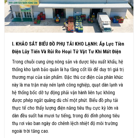
I. KHẢO SÁT BIỂU ĐỒ PHỤ TẢI KHO LẠNH: Áp Lực Tiền
Điện Lũy Tiến Và Rủi Ro Hoại Tử Vật Tư Khi Mất Điện
Trong chuỗi cung ứng nông sản và dược liệu xuất khẩu, hệ
thống kho lạnh bảo quản là hạ tầng cốt lõi để duy trì giá trị
thương mại của sản phẩm. Đặc thù cơ điện của phân khúc
này là ma trận máy nén lạnh công nghiệp, quạt dàn lạnh và
hệ thống bốc dỡ tự động phải vận hành liên tục không
được phép ngắt quãng dù chỉ một phút. Biểu đồ phụ tải
thực tế cho thấy lượng điện năng tiêu thụ cực kỳ lớn và
dàn đều suốt hai mươi tư tiếng, trong đó đỉnh phong tiêu
thụ rơi vào ban ngày do chênh lệch nhiệt độ môi trường
ngoài trời tăng cao.