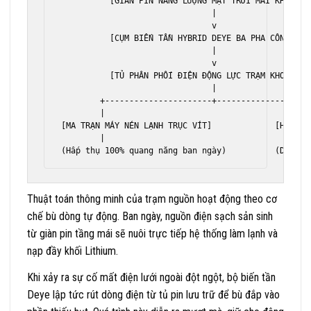
          [GIÀN PIN NĂNG LƯỢNG MẶT TRỜI MÁI KHO LẠNH
                               |

                               v

          [CỤM BIẾN TẦN HYBRID DEYE BA PHA CÔNG NGH
                               |

                               v

          [TỦ PHÂN PHỐI ĐIỆN ĐỘNG LỰC TRẠM KHO LẠNH]
                               |

        +----------------------+--------------------
        |                                           
[MA TRẠN MÁY NÉN LẠNH TRỤC VÍT]             [HỆ THỐN
        |                                           
Thuật toán thông minh của trạm nguồn hoạt động theo cơ
chế bù dòng tự động. Ban ngày, nguồn điện sạch sản sinh
từ giàn pin tầng mái sẽ nuôi trực tiếp hệ thống làm lạnh và
nạp đầy khối Lithium.
Khi xảy ra sự cố mất điện lưới ngoài đột ngột, bộ biến tần
Deye lập tức rút dòng điện từ tủ pin lưu trữ để bù đắp vào