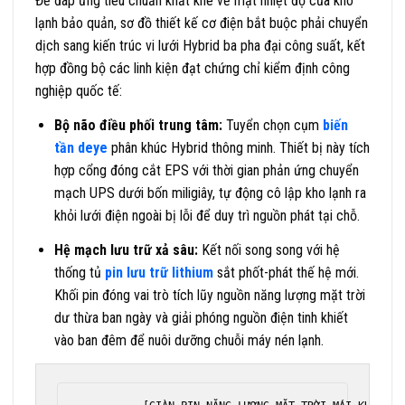
Để đáp ứng tiêu chuẩn khắt khe về mặt nhiệt độ của kho
lạnh bảo quản, sơ đồ thiết kế cơ điện bắt buộc phải chuyển
dịch sang kiến trúc vi lưới Hybrid ba pha đại công suất, kết
hợp đồng bộ các linh kiện đạt chứng chỉ kiểm định công
nghiệp quốc tế:
Bộ não điều phối trung tâm:
Tuyển chọn cụm
biến
tần deye
phân khúc Hybrid thông minh. Thiết bị này tích
hợp cổng đóng cắt EPS với thời gian phản ứng chuyển
mạch UPS dưới bốn miligiây, tự động cô lập kho lạnh ra
khỏi lưới điện ngoài bị lỗi để duy trì nguồn phát tại chỗ.
Hệ mạch lưu trữ xả sâu:
Kết nối song song với hệ
thống tủ
pin lưu trữ lithium
sắt phốt-phát thế hệ mới.
Khối pin đóng vai trò tích lũy nguồn năng lượng mặt trời
dư thừa ban ngày và giải phóng nguồn điện tinh khiết
vào ban đêm để nuôi dưỡng chuỗi máy nén lạnh.