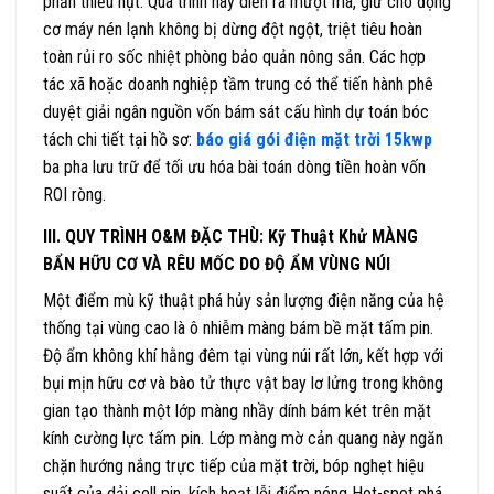
phần thiếu hụt. Quá trình này diễn ra mượt mà, giữ cho động
cơ máy nén lạnh không bị dừng đột ngột, triệt tiêu hoàn
toàn rủi ro sốc nhiệt phòng bảo quản nông sản. Các hợp
tác xã hoặc doanh nghiệp tầm trung có thể tiến hành phê
duyệt giải ngân nguồn vốn bám sát cấu hình dự toán bóc
tách chi tiết tại hồ sơ:
báo giá gói điện mặt trời 15kwp
ba pha lưu trữ để tối ưu hóa bài toán dòng tiền hoàn vốn
ROI ròng.
III. QUY TRÌNH O&M ĐẶC THÙ: Kỹ Thuật Khử MÀNG
BẨN HỮU CƠ VÀ RÊU MỐC DO ĐỘ ẨM VÙNG NÚI
Một điểm mù kỹ thuật phá hủy sản lượng điện năng của hệ
thống tại vùng cao là ô nhiễm màng bám bề mặt tấm pin.
Độ ẩm không khí hằng đêm tại vùng núi rất lớn, kết hợp với
bụi mịn hữu cơ và bào tử thực vật bay lơ lửng trong không
gian tạo thành một lớp màng nhầy dính bám két trên mặt
kính cường lực tấm pin. Lớp màng mờ cản quang này ngăn
chặn hướng nắng trực tiếp của mặt trời, bóp nghẹt hiệu
suất của dải cell pin, kích hoạt lỗi điểm nóng Hot-spot phá