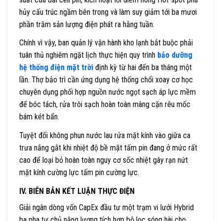
hủy cấu trúc ngầm bên trong và làm suy giảm tới ba mươi
phần trăm sản lượng điện phát ra hằng tuần.
Chính vì vậy, ban quản lý vận hành kho lạnh bắt buộc phải
tuân thủ nghiêm ngặt lịch thực hiện quy trình
bảo dưỡng
hệ thống điện mặt trời
định kỳ từ hai đến ba tháng một
lần. Thợ bảo trì cần ứng dụng hệ thống chổi xoay cơ học
chuyên dụng phối hợp nguồn nước ngọt sạch áp lực mềm
để bóc tách, rửa trôi sạch hoàn toàn màng cặn rêu mốc
bám két bẩn.
Tuyệt đối không phun nước lau rửa mặt kính vào giữa ca
trưa nắng gắt khi nhiệt độ bề mặt tấm pin đang ở mức rất
cao để loại bỏ hoàn toàn nguy cơ sốc nhiệt gây rạn nứt
mặt kính cường lực tấm pin cường lực.
IV. BIÊN BẢN KẾT LUẬN THỰC ĐIỆN
Giải ngân dòng vốn CapEx đầu tư một trạm vi lưới Hybrid
ba pha tự chủ năng lượng tích hợp bộ lọc sóng hài cho