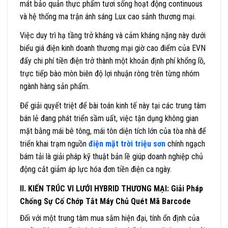
mát bảo quản thực phẩm tươi sống hoạt động continuous
và hệ thống ma trận ánh sáng Lux cao sảnh thương mại.
Việc duy trì hạ tầng trở kháng và cảm kháng nặng này dưới
biểu giá điện kinh doanh thương mại giờ cao điểm của EVN
đẩy chi phí tiền điện trở thành một khoản định phí khổng lồ,
trực tiếp bào mòn biên độ lợi nhuận ròng trên từng nhóm
ngành hàng sản phẩm.
Để giải quyết triệt để bài toán kinh tế này tại các trung tâm
bán lẻ đang phát triển sầm uất, việc tận dụng không gian
mặt bằng mái bê tông, mái tôn diện tích lớn của tòa nhà để
triển khai trạm nguồn
điện mặt trời triệu sơn
chính ngạch
bám tải là giải pháp kỹ thuật bản lề giúp doanh nghiệp chủ
động cắt giảm áp lực hóa đơn tiền điện ca ngày.
II. KIẾN TRÚC VI LƯỚI HYBRID THƯƠNG MẠI: Giải Pháp
Chống Sự Cố Chớp Tắt Máy Chủ Quét Mã Barcode
Đối với một trung tâm mua sắm hiện đại, tính ổn định của