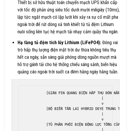
Thiết bị sở hữu thuật toán chuyển mạch UPS khẩn cấp
với tốc độ phản ứng siêu tốc dưới mười miligiây (10ms),
lập tức ngắt mạch cô lập lưới khi xảy ra sự cố mất pha
ngoài trời để rút dòng xả tinh khiết từ tủ đệm Lithium
nuôi sống liên tục hệ mạch tải nhạy cảm quầy thu ngân.
Hạ tầng tủ đệm tích lũy Lithium (LiFePO4):
Đóng vai
trò hấp thụ lượng điện mặt trời dư thừa không tiêu thụ
hết ca ngày, sẵn sàng giải phóng dòng nguồn mượt mà
hỗ trợ gánh tải cho hệ thống chiếu sáng sảnh, biển hiệu
quảng cáo ngoài trời suốt ca đêm hằng ngày hằng tuần.
          [GIÀN PIN QUANG ĐIỆN HẤP THỤ ĐÓN NẮNG TRÊN
                                     |

                                     v

          [BỘ BIẾN TẦN LAI HYBRID DEYE TRUNG TÂM] <-
                                     |

                                     v

          [TỦ PHÂN PHỐI ĐIỆN ĐỘNG LỰC TỔNG CỦA TTTM]
                                     |
