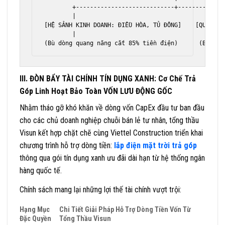
        +----------------------------+--------------
        |                                           
[HỆ SẢNH KINH DOANH: ĐIỀU HÒA, TỦ ĐÔNG]    [QUẦY THU
        |                                           
III. ĐÒN BẨY TÀI CHÍNH TÍN DỤNG XANH: Cơ Chế Trả
Góp Linh Hoạt Bảo Toàn VỐN LƯU ĐỘNG GỐC
Nhằm tháo gỡ khó khăn về dòng vốn CapEx đầu tư ban đầu
cho các chủ doanh nghiệp chuỗi bán lẻ tư nhân, tổng thầu
Visun kết hợp chặt chẽ cùng Viettel Construction triển khai
chương trình hỗ trợ dòng tiền:
lắp điện mặt trời trả góp
thông qua gói tín dụng xanh ưu đãi dài hạn từ hệ thống ngân
hàng quốc tế.
Chính sách mang lại những lợi thế tài chính vượt trội:
Hạng Mục
Chi Tiết Giải Pháp Hỗ Trợ Dòng Tiền Vốn Từ
Đặc Quyền
Tổng Thầu Visun