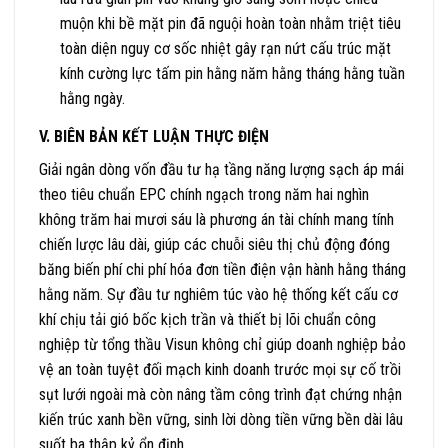
muộn khi bề mặt pin đã nguội hoàn toàn nhằm triệt tiêu
toàn diện nguy cơ sốc nhiệt gây rạn nứt cấu trúc mặt
kính cường lực tấm pin hằng năm hằng tháng hằng tuần
hằng ngày.
V. BIÊN BẢN KẾT LUẬN THỰC ĐIỆN
Giải ngân dòng vốn đầu tư hạ tầng năng lượng sạch áp mái
theo tiêu chuẩn EPC chính ngạch trong năm hai nghìn
không trăm hai mươi sáu là phương án tài chính mang tính
chiến lược lâu dài, giúp các chuỗi siêu thị chủ động đóng
băng biến phí chi phí hóa đơn tiền điện vận hành hằng tháng
hằng năm. Sự đầu tư nghiêm túc vào hệ thống kết cấu cơ
khí chịu tải gió bốc kịch trần và thiết bị lõi chuẩn công
nghiệp từ tổng thầu Visun không chỉ giúp doanh nghiệp bảo
vệ an toàn tuyệt đối mạch kinh doanh trước mọi sự cố trồi
sụt lưới ngoài mà còn nâng tầm công trình đạt chứng nhận
kiến trúc xanh bền vững, sinh lời dòng tiền vững bền dài lâu
suốt ba thập kỷ ổn định.