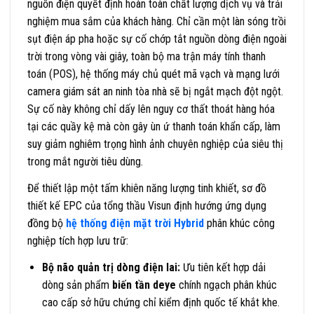
nguồn điện quyết định hoàn toàn chất lượng dịch vụ và trải
nghiệm mua sắm của khách hàng. Chỉ cần một làn sóng trồi
sụt điện áp pha hoặc sự cố chớp tắt nguồn dòng điện ngoài
trời trong vòng vài giây, toàn bộ ma trận máy tính thanh
toán (POS), hệ thống máy chủ quét mã vạch và mạng lưới
camera giám sát an ninh tòa nhà sẽ bị ngắt mạch đột ngột.
Sự cố này không chỉ dấy lên nguy cơ thất thoát hàng hóa
tại các quầy kệ mà còn gây ùn ứ thanh toán khẩn cấp, làm
suy giảm nghiêm trọng hình ảnh chuyên nghiệp của siêu thị
trong mắt người tiêu dùng.
Để thiết lập một tấm khiên năng lượng tinh khiết, sơ đồ
thiết kế EPC của tổng thầu Visun định hướng ứng dụng
đồng bộ
hệ thống điện mặt trời Hybrid
phân khúc công
nghiệp tích hợp lưu trữ:
Bộ não quản trị dòng điện lai:
Ưu tiên kết hợp dải
dòng sản phẩm
biến tần deye
chính ngạch phân khúc
cao cấp sở hữu chứng chỉ kiểm định quốc tế khắt khe.