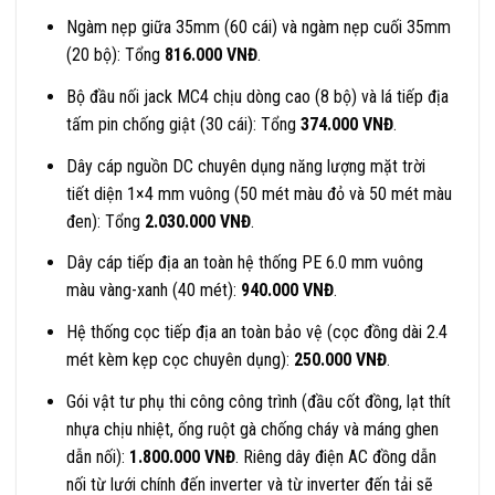
Ngàm nẹp giữa 35mm (60 cái) và ngàm nẹp cuối 35mm
(20 bộ): Tổng
816.000 VNĐ
.
Bộ đầu nối jack MC4 chịu dòng cao (8 bộ) và lá tiếp địa
tấm pin chống giật (30 cái): Tổng
374.000 VNĐ
.
Dây cáp nguồn DC chuyên dụng năng lượng mặt trời
tiết diện 1×4 mm vuông (50 mét màu đỏ và 50 mét màu
đen): Tổng
2.030.000 VNĐ
.
Dây cáp tiếp địa an toàn hệ thống PE 6.0 mm vuông
màu vàng-xanh (40 mét):
940.000 VNĐ
.
Hệ thống cọc tiếp địa an toàn bảo vệ (cọc đồng dài 2.4
mét kèm kẹp cọc chuyên dụng):
250.000 VNĐ
.
Gói vật tư phụ thi công công trình (đầu cốt đồng, lạt thít
nhựa chịu nhiệt, ống ruột gà chống cháy và máng ghen
dẫn nối):
1.800.000 VNĐ
. Riêng dây điện AC đồng dẫn
nối từ lưới chính đến inverter và từ inverter đến tải sẽ