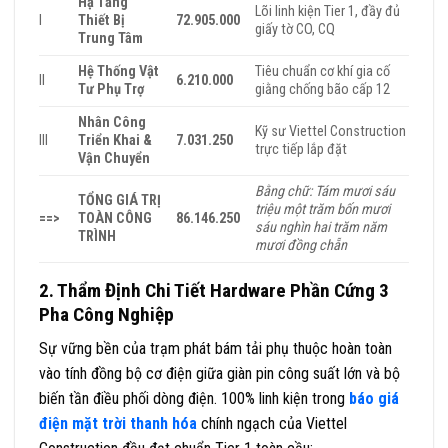
Hạ Tầng
Lõi linh kiện Tier 1, đầy đủ
I
Thiết Bị
72.905.000
giấy tờ CO, CQ
Trung Tâm
Hệ Thống Vật
Tiêu chuẩn cơ khí gia cố
II
6.210.000
Tư Phụ Trợ
giằng chống bão cấp 12
Nhân Công
Kỹ sư Viettel Construction
III
Triển Khai &
7.031.250
trực tiếp lắp đặt
Vận Chuyển
Bằng chữ: Tám mươi sáu
TỔNG GIÁ TRỊ
triệu một trăm bốn mươi
==>
TOÀN CÔNG
86.146.250
sáu nghìn hai trăm năm
TRÌNH
mươi đồng chẵn
2. Thẩm Định Chi Tiết Hardware Phần Cứng 3
Pha Công Nghiệp
Sự vững bền của trạm phát bám tải phụ thuộc hoàn toàn
vào tính đồng bộ cơ điện giữa giàn pin công suất lớn và bộ
biến tần điều phối dòng điện. 100% linh kiện trong
báo giá
điện mặt trời thanh hóa
chính ngạch của Viettel