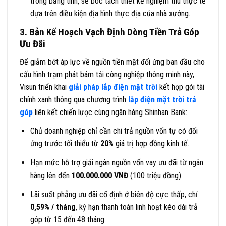
trong bảng tính, sẽ bóc tách thiết kế nghiệm thu thực tế
dựa trên điều kiện địa hình thực địa của nhà xưởng.
3. Bản Kế Hoạch Vạch Định Dòng Tiền Trả Góp
Ưu Đãi
Để giảm bớt áp lực về nguồn tiền mặt đối ứng ban đầu cho
cấu hình trạm phát bám tải công nghiệp thông minh này,
Visun triển khai
giải pháp lắp điện mặt trời
kết hợp gói tài
chính xanh thông qua chương trình
lắp điện mặt trời trả
góp
liên kết chiến lược cùng ngân hàng Shinhan Bank:
Chủ doanh nghiệp chỉ cần chi trả nguồn vốn tự có đối
ứng trước tối thiểu từ
20%
giá trị hợp đồng kinh tế.
Hạn mức hỗ trợ giải ngân nguồn vốn vay ưu đãi từ ngân
hàng lên đến
100.000.000 VNĐ
(100 triệu đồng).
Lãi suất phẳng ưu đãi cố định ở biên độ cực thấp, chỉ
0,59% / tháng
, kỳ hạn thanh toán linh hoạt kéo dài trả
góp từ 15 đến 48 tháng.