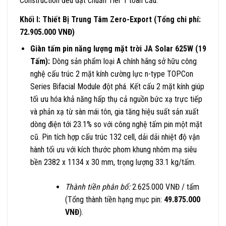
Construction đều đạt chuẩn Tier 1 toàn cầu:
Khối I: Thiết Bị Trung Tâm Zero-Export (Tổng chi phí:
72.905.000 VNĐ)
Giàn tấm pin năng lượng mặt trời JA Solar 625W (19
Tấm):
Dòng sản phẩm loại A chính hãng sở hữu công
nghệ cấu trúc 2 mặt kính cường lực n-type TOPCon
Series Bifacial Module đột phá. Kết cấu 2 mặt kính giúp
tối ưu hóa khả năng hấp thụ cả nguồn bức xạ trực tiếp
và phản xạ từ sàn mái tôn, gia tăng hiệu suất sản xuất
dòng điện tới 23.1% so với công nghệ tấm pin một mặt
cũ. Pin tích hợp cấu trúc 132 cell, dải dải nhiệt độ vận
hành tối ưu với kích thước phom khung nhôm mạ siêu
bền 2382 x 1134 x 30 mm, trọng lượng 33.1 kg/tấm.
Thành tiền phân bổ:
2.625.000 VNĐ / tấm
(Tổng thành tiền hạng mục pin:
49.875.000
VNĐ
).