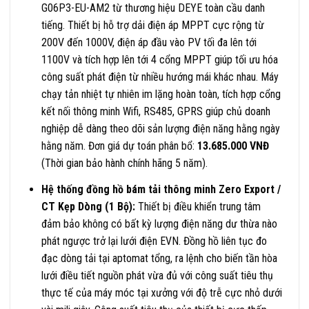
G06P3-EU-AM2 từ thương hiệu DEYE toàn cầu danh
tiếng. Thiết bị hỗ trợ dải điện áp MPPT cực rộng từ
200V đến 1000V, điện áp đầu vào PV tối đa lên tới
1100V và tích hợp lên tới 4 cổng MPPT giúp tối ưu hóa
công suất phát điện từ nhiều hướng mái khác nhau. Máy
chạy tản nhiệt tự nhiên im lặng hoàn toàn, tích hợp cổng
kết nối thông minh Wifi, RS485, GPRS giúp chủ doanh
nghiệp dễ dàng theo dõi sản lượng điện năng hằng ngày
hằng năm. Đơn giá dự toán phân bổ:
13.685.000 VNĐ
(Thời gian bảo hành chính hãng 5 năm).
Hệ thống đồng hồ bám tải thông minh Zero Export /
CT Kẹp Dòng (1 Bộ):
Thiết bị điều khiển trung tâm
đảm bảo không có bất kỳ lượng điện năng dư thừa nào
phát ngược trở lại lưới điện EVN. Đồng hồ liên tục đo
đạc dòng tải tại aptomat tổng, ra lệnh cho biến tần hòa
lưới điều tiết nguồn phát vừa đủ với công suất tiêu thụ
thực tế của máy móc tại xưởng với độ trễ cực nhỏ dưới