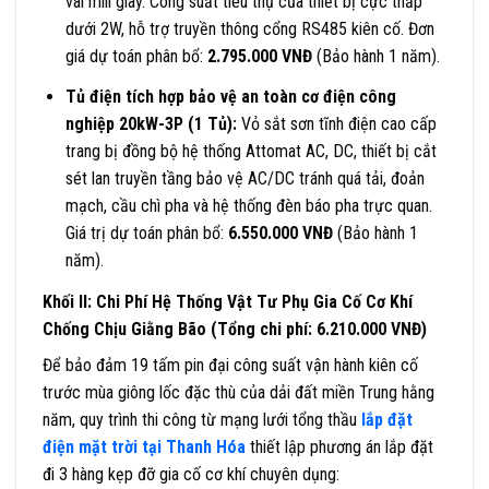
vài mili giây. Công suất tiêu thụ của thiết bị cực thấp
dưới 2W, hỗ trợ truyền thông cổng RS485 kiên cố. Đơn
giá dự toán phân bổ:
2.795.000 VNĐ
(Bảo hành 1 năm).
Tủ điện tích hợp bảo vệ an toàn cơ điện công
nghiệp 20kW-3P (1 Tủ):
Vỏ sắt sơn tĩnh điện cao cấp
trang bị đồng bộ hệ thống Attomat AC, DC, thiết bị cắt
sét lan truyền tầng bảo vệ AC/DC tránh quá tải, đoản
mạch, cầu chì pha và hệ thống đèn báo pha trực quan.
Giá trị dự toán phân bổ:
6.550.000 VNĐ
(Bảo hành 1
năm).
Khối II: Chi Phí Hệ Thống Vật Tư Phụ Gia Cố Cơ Khí
Chống Chịu Giằng Bão (Tổng chi phí: 6.210.000 VNĐ)
Để bảo đảm 19 tấm pin đại công suất vận hành kiên cố
trước mùa giông lốc đặc thù của dải đất miền Trung hằng
năm, quy trình thi công từ mạng lưới tổng thầu
lắp đặt
điện mặt trời tại Thanh Hóa
thiết lập phương án lắp đặt
đi 3 hàng kẹp đỡ gia cố cơ khí chuyên dụng: