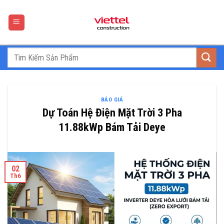
Skip
to
content
BÁO GIÁ
Dự Toán Hệ Điện Mặt Trời 3 Pha
11.88kWp Bám Tải Deye
02
Th6