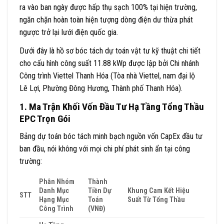
ra vào ban ngày được hấp thụ sạch 100% tại hiện trường,
ngăn chặn hoàn toàn hiện tượng dòng điện dư thừa phát
ngược trở lại lưới điện quốc gia.
Dưới đây là hồ sơ bóc tách dự toán vật tư kỹ thuật chi tiết
cho cấu hình công suất 11.88 kWp được lập bởi Chi nhánh
Công trình Viettel Thanh Hóa (Tòa nhà Viettel, nam đại lộ
Lê Lợi, Phường Đông Hương, Thành phố Thanh Hóa).
1. Ma Trận Khối Vốn Đầu Tư Hạ Tầng Tổng Thầu
EPC Trọn Gói
Bảng dự toán bóc tách minh bạch nguồn vốn CapEx đầu tư
ban đầu, nói không với mọi chi phí phát sinh ẩn tại công
trường:
Phân Nhóm
Thành
Danh Mục
Tiền Dự
Khung Cam Kết Hiệu
STT
Hạng Mục
Toán
Suất Từ Tổng Thầu
Công Trình
(VNĐ)