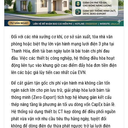
Đối với các nhà xưởng cơ khí, cơ sở sản xuất, tòa nhà văn
phòng hoặc biệt thự lớn vận hành mạng lưới điện 3 pha tại
Thanh Hóa, đỉnh tải ban ngày luôn là bài toán chi phí đau
đầu. Việc các thiết bị công nghiệp, hệ thống điều hòa hoạt
động liên tục vào khung giờ cao điểm đẩy hóa đơn tiền điện
lên các bậc giá lũy tiến cao nhất của EVN
.
Để cắt giảm tận gốc chi phí vận hành mà không cần tốn
ngân sách lớn cho pin lưu trữ, giải pháp hòa lưới bám tải
thông minh (Zero-Export) tích hợp hệ khung giàn kết cấu
thép nâng tầng là phương án tối ưu dòng vốn CapEx bản lề
.
Hệ thống sử dụng thiết bị CT kẹp dòng để điều phối nguồn
phát vừa vặn với nhu cầu tiêu thụ hằng ngày, tuyệt đối
không để dòng điện dư thừa phát ngược trở lại lưới điện