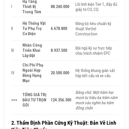
Hạ Tầng
Lõi linh kiện Tier 1, đầy đủ
I
Thiết Bị
88.240.000
giấy tờ CO, CQ
Trung Tâm
Hệ Thống Vật
Đồng bộ tiêu chuẩn kỹ
II
Tư Phụ Trợ
6.678.800
thuật Viettel
Cơ Điện
Construction
Nhân Công
Đội ngũ kỹ sư trực tiếp
III
Triển Khai
8.937.500
chịu trách nhiệm EPC
Lắp Đặt
Chi Phí Phụ
Ngoài Hợp
Hệ thống khung giàn sắt
IV
20.500.000
Đồng Hạng
hộp kết cấu và xe cẩu
Mục
Bằng chữ: Một trăm hai
TỔNG GIÁ TRỊ
mươi tư triệu ba trăm năm
==>
ĐẦU TƯ TRỌN
124.356.300
mươi sáu nghìn ba trăm
GÓI
đồng chẵn
2. Thẩm Định Phần Cứng Kỹ Thuật: Bản Vẽ Linh