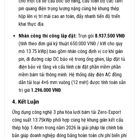
cho một ca xe cẩu bốc dỡ hàng, cẩu toàn bộ các tấm
pin quang điện trọng lượng nặng cùng hệ khung thép
hộp lên vị trí mái cao an toàn, đẩy nhanh tiến độ triển
khai thực địa
.
Nhân công thi công lắp đặt:
Trọn gói
8.937.500 VNĐ
(tính theo đơn giá kỹ thuật 650.000 VNĐ / kW cho quy
mô 13.75 kWp) bao gồm nhân công định vị cơ khí giàn
pin, đi đường cáp DC bảo vệ trong ống ghen, lắp đặt tủ
điện bảo vệ tầng và cấu hình cài đặt phần mềm phần
mềm bám tải thông minh
. Hệ thống dây điện AC đồng
dẫn tải loại 4×6 mm vuông (12 mét) được tính toán sẵn
trị giá
1.296.000 VNĐ
.
4. Kết Luận
Ứng dụng công nghệ 3 pha hòa lưới bám tải Zero-Export
công suất 13.75kWp phối hợp cùng hệ khung giàn kết cấu
thép hộp 1.4mm trong năm 2026 là giải pháp tài chính bài
bản giúp doanh nghiệp đóng băng hoàn toàn chi phí biến phí