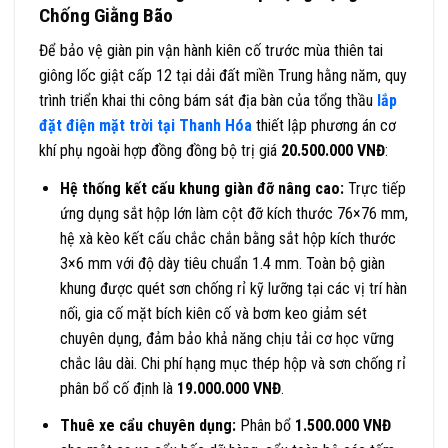
Chống Giằng Bão
Để bảo vệ giàn pin vận hành kiên cố trước mùa thiên tai
giông lốc giật cấp 12 tại dải đất miền Trung hằng năm, quy
trình triển khai thi công bám sát địa bàn của tổng thầu
lắp
đặt điện mặt trời tại Thanh Hóa
thiết lập phương án cơ
khí phụ ngoài hợp đồng đồng bộ trị giá
20.500.000 VNĐ
:
Hệ thống kết cấu khung giàn đỡ nâng cao:
Trực tiếp
ứng dụng sắt hộp lớn làm cột đỡ kích thước 76×76 mm,
hệ xà kèo kết cấu chắc chắn bằng sắt hộp kích thước
3×6 mm với độ dày tiêu chuẩn 1.4 mm
. Toàn bộ giàn
khung được quét sơn chống rỉ kỹ lưỡng tại các vị trí hàn
nối, gia cố mặt bích kiên cố và bơm keo giảm sét
chuyên dụng, đảm bảo khả năng chịu tải cơ học vững
chắc lâu dài
. Chi phí hạng mục thép hộp và sơn chống rỉ
phân bổ cố định là
19.000.000 VNĐ
.
Thuê xe cẩu chuyên dụng:
Phân bổ
1.500.000 VNĐ