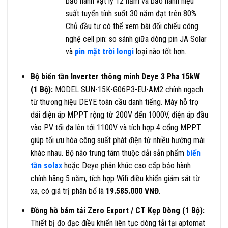
bảo hành vật lý 12 năm và bảo hành hiệu
suất tuyến tính suốt 30 năm đạt trên 80%
.
Chủ đầu tư có thể xem bài đối chiếu công
nghệ cell pin: so sánh giữa dòng pin JA Solar
và
pin mặt trời longi
loại nào tốt hơn.
Bộ biến tần Inverter thông minh Deye 3 Pha 15kW
(1 Bộ):
MODEL SUN-15K-G06P3-EU-AM2 chính ngạch
từ thương hiệu DEYE toàn cầu danh tiếng
. Máy hỗ trợ
dải điện áp MPPT rộng từ 200V đến 1000V, điện áp đầu
vào PV tối đa lên tới 1100V và tích hợp 4 cổng MPPT
giúp tối ưu hóa công suất phát điện từ nhiều hướng mái
khác nhau
. Bộ não trung tâm thuộc dải sản phẩm
biến
tần solax
hoặc Deye phân khúc cao cấp bảo hành
chính hãng 5 năm, tích hợp Wifi điều khiển giám sát từ
xa, có giá trị phân bổ là
19.585.000 VNĐ
.
Đồng hồ bám tải Zero Export / CT Kẹp Dòng (1 Bộ):
Thiết bị đo đạc điều khiển liên tục dòng tải tại aptomat