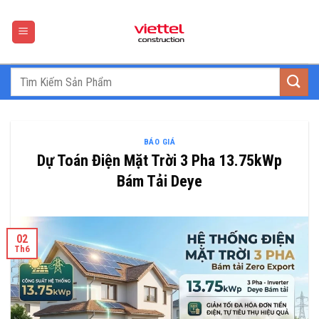
Skip
to
content
BÁO GIÁ
Dự Toán Điện Mặt Trời 3 Pha 13.75kWp
Bám Tải Deye
02
Th6