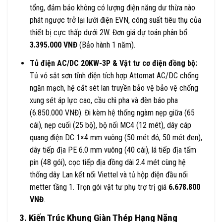
tổng, đảm bảo không có lượng điện năng dư thừa nào
phát ngược trở lại lưới điện EVN, công suất tiêu thụ của
thiết bị cực thấp dưới 2W
. Đơn giá dự toán phân bổ:
3.395.000 VNĐ
(Bảo hành 1 năm)
.
Tủ điện AC/DC 20KW-3P & Vật tư cơ điện đồng bộ:
Tủ vỏ sắt sơn tĩnh điện tích hợp Attomat AC/DC chống
ngăn mạch, hệ cắt sét lan truyền bảo vệ bảo vệ chống
xung sét áp lực cao, cầu chì pha và đèn báo pha
(6.850.000 VNĐ)
. Đi kèm hệ thống ngàm nẹp giữa (65
cái), nẹp cuối (25 bộ), bộ nối MC4 (12 mét), dây cáp
quang điện DC 1×4 mm vuông (50 mét đỏ, 50 mét đen),
dây tiếp địa PE 6.0 mm vuông (40 cái), lá tiếp địa tấm
pin (48 gói), cọc tiếp địa đồng dài 2.4 mét cùng hệ
thống dây Lan kết nối Viettel và tủ hộp điện đầu nối
metter tầng 1
. Trọn gói vật tư phụ trợ trị giá
6.678.800
VNĐ
.
3. Kiến Trúc Khung Giàn Thép Hạng Nặng