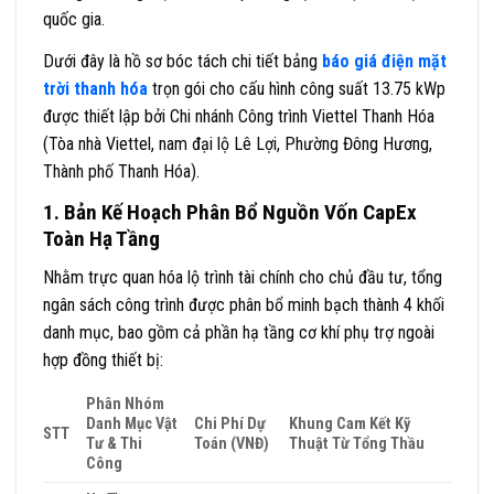
quốc gia
.
Dưới đây là hồ sơ bóc tách chi tiết bảng
báo giá điện mặt
trời thanh hóa
trọn gói cho cấu hình công suất 13.75 kWp
được thiết lập bởi Chi nhánh Công trình Viettel Thanh Hóa
(Tòa nhà Viettel, nam đại lộ Lê Lợi, Phường Đông Hương,
Thành phố Thanh Hóa)
.
1. Bản Kế Hoạch Phân Bổ Nguồn Vốn CapEx
Toàn Hạ Tầng
Nhằm trực quan hóa lộ trình tài chính cho chủ đầu tư, tổng
ngân sách công trình được phân bổ minh bạch thành 4 khối
danh mục, bao gồm cả phần hạ tầng cơ khí phụ trợ ngoài
hợp đồng thiết bị
:
Phân Nhóm
Danh Mục Vật
Chi Phí Dự
Khung Cam Kết Kỹ
STT
Tư & Thi
Toán (VNĐ)
Thuật Từ Tổng Thầu
Công