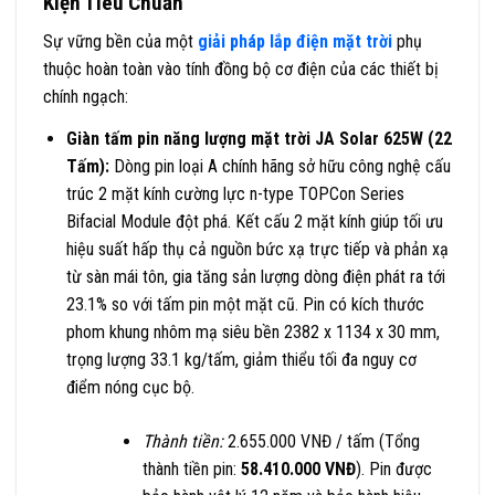
Kiện Tiêu Chuẩn
Sự vững bền của một
giải pháp lắp điện mặt trời
phụ
thuộc hoàn toàn vào tính đồng bộ cơ điện của các thiết bị
chính ngạch
:
Giàn tấm pin năng lượng mặt trời JA Solar 625W (22
Tấm):
Dòng pin loại A chính hãng sở hữu công nghệ cấu
trúc 2 mặt kính cường lực n-type TOPCon Series
Bifacial Module đột phá
. Kết cấu 2 mặt kính giúp tối ưu
hiệu suất hấp thụ cả nguồn bức xạ trực tiếp và phản xạ
từ sàn mái tôn, gia tăng sản lượng dòng điện phát ra tới
23.1% so với tấm pin một mặt cũ
. Pin có kích thước
phom khung nhôm mạ siêu bền 2382 x 1134 x 30 mm,
trọng lượng 33.1 kg/tấm, giảm thiểu tối đa nguy cơ
điểm nóng cục bộ
.
Thành tiền:
2.655.000 VNĐ / tấm (Tổng
thành tiền pin:
58.410.000 VNĐ
)
. Pin được