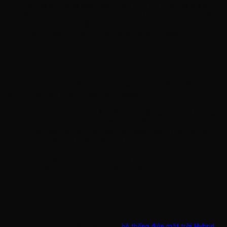
Gói vật tư phụ thi công công trình (đầu cốt đồng, lạt thít nhựa,
ống ruột gà chống cháy, máng ghen dẫn):
800.000 VNĐ
. Riêng
dây điện AC đồng dẫn nối thực tế sẽ tính toán linh hoạt theo
thực tế hoặc chủ nhà tự mua sắm tại hiện trường
.
Khối III: Chi Phí Nhân Công Kỹ Thuật Vận Chuyển (Tổng
chi phí: 3.000.000 VNĐ)
Đảm nhiệm thi công phần cứng cơ khí và cấu hình điều phối phần
mềm bởi thợ lành nghề Viettel Construction
:
Nhân công triển khai lắp đặt:
Trọn gói
2.500.000 VNĐ
bao
gồm nhân công đi dây kéo cáp, đấu nối tủ điện bảo vệ hệ
thống, tích hợp giám sát theo dõi thông minh từ xa qua điện
thoại di động và hướng dẫn vận hành an toàn cho gia chủ
.
Chi phí vận chuyển cơ giới:
Trọn gói
500.000 VNĐ
cho xe cơ
giới đưa thiết bị đến công trình an toàn
.
3. Kết Luận: Đóng Băng Chi Phí Năng Lượng
Cố Định
Bản chất của việc sở hữu công nghệ
hệ thống điện mặt trời Hybrid