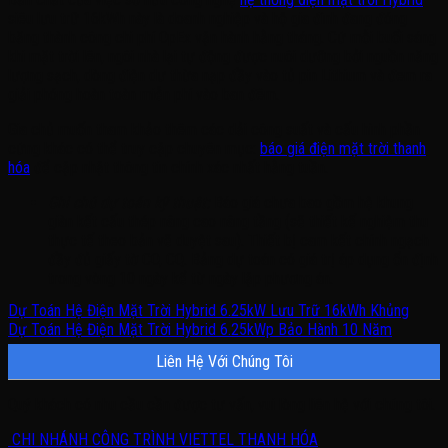
siêu lưu trữ 16kWh này là doanh nghiệp và hộ gia đình đang đóng
băng thành công chi phí OpEx vận hành hằng tháng
. Cứ mỗi buổi sáng
khi mặt trời lên, ngôi nhà lại tự động được nuôi dưỡng bởi nguồn năng
lượng sạch, dòng điện dư thừa nạp đầy vào tủ pin Lithium và đem ra
giải phóng hoàn toàn miễn phí vào ban đêm
.
Gia chủ muốn tham khảo thêm các dải công suất và cấu hình phần
cứng khác có thể truy cập chuyên mục:
báo giá điện mặt trời thanh
hóa
để cập nhật thông tin chính xác nhất hằng tuần.
Ghi chú dự toán kỹ thuật:
Báo giá chưa bao gồm hệ khung
giàn kết cấu thép nâng cao nâng tầng (sẽ thiết kế nghiệm thu
thực tế theo bản vẽ duyệt sau)
. Thiết bị cam kết chính ngạch
đầy đủ giấy tờ CO, CQ
. Bảng dự toán có giá trị áp dụng ổn định
trong vòng 10 ngày kể từ ngày lập phương án
.
Dự Toán Hệ Điện Mặt Trời Hybrid 6.25kW Lưu Trữ 16kWh Khủng
Dự Toán Hệ Điện Mặt Trời Hybrid 6.25kWp Bảo Hành 10 Năm
Liên Hệ Với Chúng Tôi
Quý khách có nhu cầu cần được tư vấn, vui lòng liên hệ với chúng tôi.
CHI NHÁNH CÔNG TRÌNH VIETTEL THANH HÓA