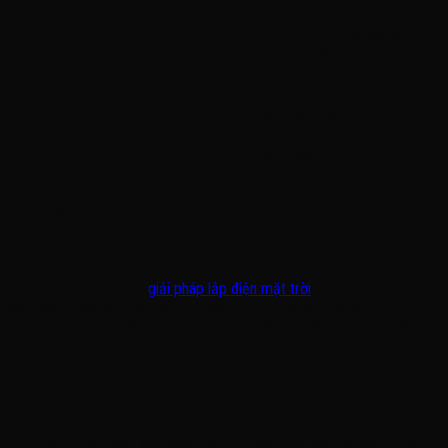
Nhân Công Triển
Đội ngũ kỹ sư Viettel chịu
III
Khai & Vận
3.000.000
EPC trọn gói
Chuyển
TỔNG GIÁ TRỊ
Bằng chữ: Một trăm triệu
==>
TOÀN CÔNG
100.749.000
bảy trăm bốn mươi chín
TRÌNH
nghìn đồng
2. Thẩm Định Chi Tiết Hardware Phần Cứng
Đạt Chuẩn Công Nghiệp
Sự vững bền của một
giải pháp lắp điện mặt trời
phụ thuộc 100%
vào chất lượng linh kiện lõi. Dự toán cơ điện chuẩn Viettel
Construction cam kết sử dụng toàn bộ thiết bị phân khúc cao cấp
nhất
:
Khối I: Thiết Bị Trung Tâm (Tổng chi phí: 89.190.000 VNĐ)
Giàn tấm pin năng lượng mặt trời JA Solar 625W (10 Tấm):
Sử dụng dòng sản phẩm loại A chính hãng sở hữu công nghệ 2