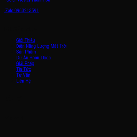
Zalo:0963213591
CHUYÊN MỤC
Giới Thiệu
Điện Năng Lượng Mặt Trời
Sản Phẩm
Dự Án Hoàn Thiện
Giải Pháp
Tin Tức
Tư Vấn
Liên Hệ
BẢN ĐỒ
FANPAGE