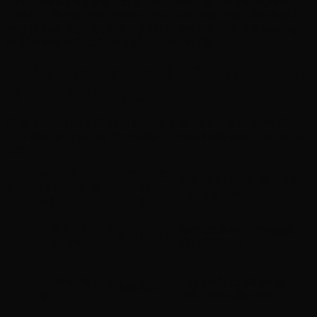
bởi Chi nhánh Công trình Viettel Thanh Hóa (Tòa nhà Viettel, nam đại
lộ Lê Lợi, Phường Đông Hương, Thành phố Thanh Hóa)
. Đây là cẩm
nang kỹ thuật thực địa giúp chủ đầu tư làm chủ hoàn toàn công nghệ
và kiểm soát chặt chẽ dòng vốn CapEx ban đầu
.
1. Bảng Trực Quan Cơ Cấu Tổng Mức Đầu Tư
Hạ Tầng Năng Lượng
Để giúp khách hàng dễ dàng scannable và thẩm định tài chính, tổng
ngân sách gói giải pháp được phân bổ thành 3 khối danh mục chi phí
khép kín
:
Phân Nhóm Danh
Thành Tiền
Chế Độ Cam Kết Kỹ Thuật
STT
Mục Vật Tư Kỹ
Dự Toán
Từ Tổng Thầu
Thuật
(VNĐ)
Hạ Tầng Thiết Bị
Cam kết hàng chính ngạch,
I
89.190.000
Trung Tâm
đầy đủ CO, CQ
Hệ Thống Vật Tư
Tiêu chuẩn cơ khí gia cố
II
8.559.000
Phụ Trợ
chống chịu giằng bão