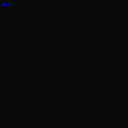
Báo Giá
Chi Tiết Dự Toán Hệ Điện Mặt Trời Hybrid
6.25kWp Lưu 16kWh
01
Th6
Đối với các biệt thự sinh thái, trang trại thông minh biệt lập hoặc các
hộ kinh doanh nằm ở khu vực cuối nguồn lưới điện hạ thế tại Thanh
Hóa, sự cố sụt áp ban ngày và mất điện luân phiên đột ngột luôn là
bài toán đau đầu. Để duy trì sự hoạt động liên tục của các thiết bị
nhạy cảm như hệ thống smarthome, camera an ninh, tủ đông bảo
quản nông sản hay hệ thống lọc nước tự động, việc ứng dụng các
giải pháp hòa lưới thông thường không còn đáp ứng được yêu cầu
thực tế.
Trong phân khúc này, xu hướng đầu tư một trạm phát độc lập công
suất nguồn phát 6.25 kWp kết hợp khối pin lưu trữ dung lượng lớn lên
đến 16.076 kWh đang trở thành giải pháp tối ưu
. Dưới đây là báo cáo
thẩm định phần cứng và bóc tách cấu trúc dự toán chi tiết được lập