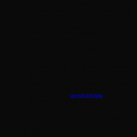
mặt kính cường lực đột phá
. Kết cấu này giúp tăng cường khả
năng hấp thụ phản xạ quang năng từ nền mái, gia tăng từ 10%
đến 25% sản lượng điện sinh ra so với công nghệ tấm pin một
mặt cũ
. Pin đạt công suất cực đại 620W – 625W, ứng dụng
công nghệ Half-cut cells tối ưu hóa mạch dòng dòng điện với
kích thước phom khung hợp kim nhôm siêu bền 2382 x 1134 x
30 mm, trọng lượng 33.5 kg/tấm
.
Thành tiền phân bổ:
2.510.000 VNĐ / tấm (Tổng:
25.100.000 VNĐ
)
.
Lưu ý thị trường:
Sản phẩm ghi nhận mức điều chỉnh
tăng giá thêm 395.000 VNĐ kể từ sau ngày 27/02 do
các đợt thắt chặt thuế quan nguồn cung
. Pin được bảo
hành vật lý 12 năm và bảo hành hiệu suất tuyến tính suốt
30 năm (đạt trên 80%)
. Gia chủ có thể xem thêm bài
phân tích: so sánh tấm
pin mặt trời longi
và JA Solar loại
nào tốt hơn để có lựa chọn tối ưu.
Bộ biến tần Inverter thông minh Solax 6kW 1 Pha (1 Bộ):
Mã hàng chính ngạch XI-HYB-4.0-LV-EU từ thương hiệu toàn
cầu SOLAX
. Thiết bị hỗ trợ công suất lắp đặt giàn pin tối đa
lên đến 12kW (đạt tới 200% đầu vào để tối đa hóa chỉ số ROI)
.
Bộ điều phối tích hợp dải điện áp MPPT rộng từ 160Vdc đến