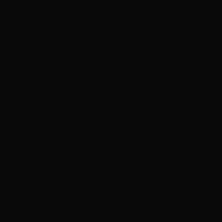
phụ cơ khí bao gồm
:
Tủ điện tích hợp bảo vệ an toàn cơ điện AC/DC 12kW-1P
(1 Tủ):
Vỏ sắt sơn tĩnh điện trang bị sẵn bộ chuyển đổi nguồn
tự động ATS Cemig 100A/4P, 3 bộ Attomat AC, Attomat DC và
thiết bị cắt sét lan truyền tầng AC/DC áp lực cao (275V
20kVA) chống ngăn mạch và ngắn mạch dòng điện:
4.200.000
VNĐ
.
Ngàm nẹp giữa 35mm (30 cái) và ngàm nẹp cuối 35mm (20
bộ): Tổng
500.000 VNĐ
.
Bộ đầu nối jack MC4 chịu dòng cao (6 bộ) và lá tiếp địa tấm
pin chống giật (20 cái): Tổng
209.000 VNĐ
.
Dây cáp chuyên dụng năng lượng mặt trời DC tiết diện 1×4
mm vuông (50 mét màu đỏ và 50 mét màu đen): Tổng
1.630.000 VNĐ
.
Dây cáp tiếp địa hệ thống PE 6.0 mm vuông màu vàng-xanh
(40 mét):
920.000 VNĐ
.
Hệ thống tiếp địa an toàn (bao gồm cọc đồng dài 2.4 mét và
kẹp cọc chuyên dụng):
300.000 VNĐ
.