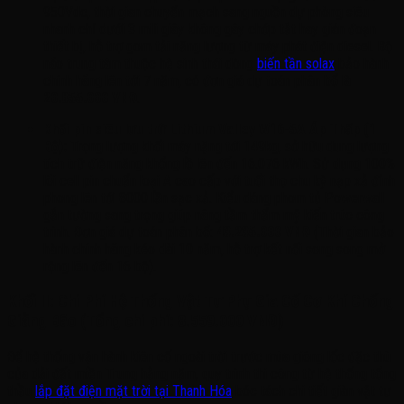
950Vdc, thời gian chuyển mạch sang nguồn dự phòng siêu
nhanh chỉ dưới 3 mili giây không gây chớp tắt hay gián đoạn
thiết bị, hỗ trợ gom tải năng lượng từ máy phát điện diesel
. Bộ
não trung tâm thuộc hệ sinh thái dòng
biến tần solax
bảo hành
chính hãng lên tới 7 năm, có đơn giá dự toán phân bổ là
20.855.000 VNĐ
.
Khối pin siêu lưu trữ Lithium Valley W16-5A Áp Thấp (1
Bộ):
Trọng lượng khối máy nặng tới 149kg, sở hữu dung lượng
tích trữ điện năng khổng lồ lên đến 16.076 kWh
. Sử dụng 100%
lõi cell pin chuẩn loại A cao cấp với tuổi thọ chu kỳ nạp xả đỉnh
phong lên tới 8000 lần sạc xả
. Kiểu dáng phom tủ Powerwall
gắn tường sang trọng giúp nâng tầm thẩm mỹ kiến trúc công
trình
. Đơn giá dự toán phân bổ:
43.235.000 VNĐ
(Thời gian bảo
hành chính hãng kéo dài 10 năm, hỗ trợ kết nối song song mở
rộng lên đến 16 bộ)
.
Khối II: Chi Phí Hệ Thống Vật Tư Phụ Gia Cố Cơ Khí Chống
Giằng Bão (Tổng chi phí: 8.559.000 VNĐ)
Để hệ thống vận hành kiên cố ngoài trời trước mùa giông lốc đặc thù
của dải đất miền Trung hằng năm, quy trình thi công từ hệ thống tổng
thầu
lắp đặt điện mặt trời tại Thanh Hóa
bóc tách chi tiết giàn vật tư