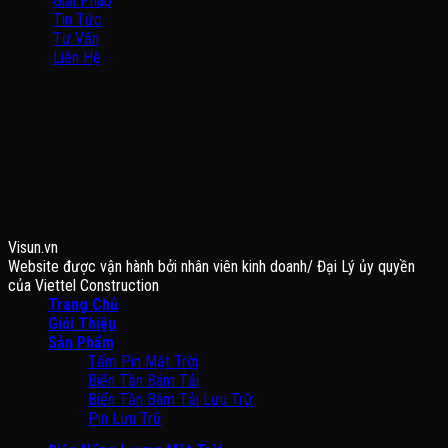
Giải Pháp
Tin Tức
Tư Vấn
Liên Hệ
BẢN ĐỒ
FANPAGE
Visun.vn
Website được vận hành bởi nhân viên kinh doanh/ Đại Lý ủy quyền
của Viettel Construction
Trang Chủ
Giới Thiệu
Sản Phẩm
Tấm Pin Mặt Trời
Biến Tần Bám Tải
Biến Tần Bám Tải Lưu Trữ
Pin Lưu Trữ