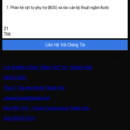
1. Phân hệ vật tư phụ trợ (BOS) và rào cản kỹ thuật ngầm Bước
21
Th6
Liên Hệ Với Chúng Tôi
Quý khách có nhu cầu cần được tư vấn, vui lòng liên hệ với chúng tôi.
CHI NHÁNH CÔNG TRÌNH VIETTEL THANH HÓA
0963213591
Tầng 7 Tòa nhà Viettel Thanh Hóa
visungroupaio@gmail.com
Điện Mặt Trời – Viettel Construction Thanh Hóa
Zalo:0963213591