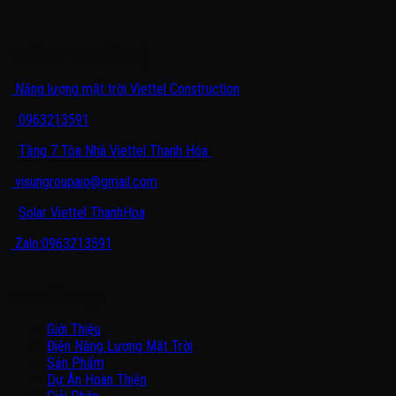
THÔNG TIN LIÊN HỆ
Năng lượng mặt trời Viettel Construction
0963213591
Tầng 7 Tòa Nhà Viettel Thanh Hóa
visungroupaio@gmail.com
Solar Viettel ThanhHoa
Zalo:0963213591
CHUYÊN MỤC
Giới Thiệu
Điện Năng Lượng Mặt Trời
Sản Phẩm
Dự Án Hoàn Thiện