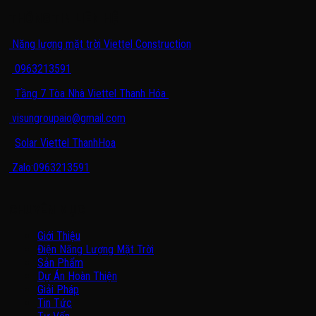
THÔNG TIN LIÊN HỆ
Năng lượng mặt trời Viettel Construction
0963213591
Tầng 7 Tòa Nhà Viettel Thanh Hóa
visungroupaio@gmail.com
Solar Viettel ThanhHoa
Zalo:0963213591
CHUYÊN MỤC
Giới Thiệu
Điện Năng Lượng Mặt Trời
Sản Phẩm
Dự Án Hoàn Thiện
Giải Pháp
Tin Tức