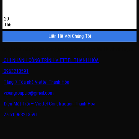
20
Th6
Liên Hệ Với Chúng Tôi
Quý khách có nhu cầu cần được tư vấn, vui lòng liên hệ với chúng tôi.
CHI NHÁNH CÔNG TRÌNH VIETTEL THANH HÓA
0963213591
Tầng 7 Tòa nhà Viettel Thanh Hóa
visungroupaio@gmail.com
Điện Mặt Trời – Viettel Construction Thanh Hóa
Zalo:0963213591