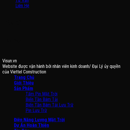
Tư Vấn
Liên Hệ
BẢN ĐỒ
FANPAGE
Visun.vn
Website được vận hành bởi nhân viên kinh doanh/ Đại Lý ủy quyền
của Viettel Construction
Trang Chủ
Giới Thiệu
Sản Phẩm
Tấm Pin Mặt Trời
Biến Tần Bám Tải
Biến Tần Bám Tải Lưu Trữ
Pin Lưu Trữ
Điện Năng Lượng Mặt Trời
Dự Án Hoàn Thiện