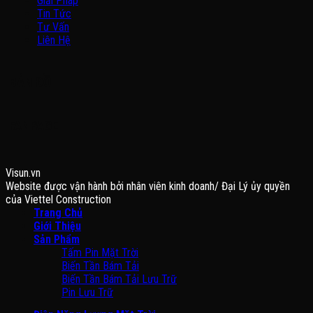
Giải Pháp
Tin Tức
Tư Vấn
Liên Hệ
BẢN ĐỒ
FANPAGE
Visun.vn
Website được vận hành bởi nhân viên kinh doanh/ Đại Lý ủy quyền
của Viettel Construction
Trang Chủ
Giới Thiệu
Sản Phẩm
Tấm Pin Mặt Trời
Biến Tần Bám Tải
Biến Tần Bám Tải Lưu Trữ
Pin Lưu Trữ