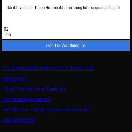
Dải đất ven biển Thanh Hóa với đặc thù lượng bức xạ quang năng dồi
02
Th6
Liên Hệ Với Chúng Tôi
Quý khách có nhu cầu cần được tư vấn, vui lòng liên hệ với chúng tôi.
CHI NHÁNH CÔNG TRÌNH VIETTEL THANH HÓA
0963213591
Tầng 7 Tòa nhà Viettel Thanh Hóa
visungroupaio@gmail.com
Điện Mặt Trời – Viettel Construction Thanh Hóa
Zalo:0963213591