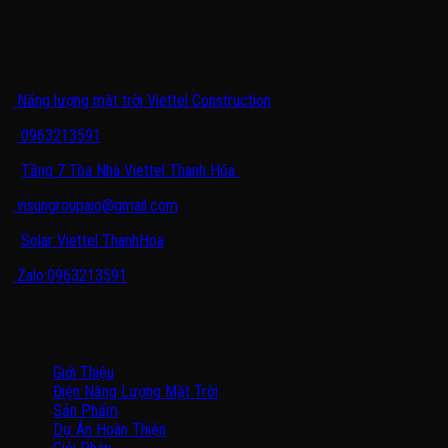
THÔNG TIN LIÊN HỆ
Năng lượng mặt trời Viettel Construction
0963213591
Tầng 7 Tòa Nhà Viettel Thanh Hóa
visungroupaio@gmail.com
Solar Viettel ThanhHoa
Zalo:0963213591
CHUYÊN MỤC
Giới Thiệu
Điện Năng Lượng Mặt Trời
Sản Phẩm
Dự Án Hoàn Thiện