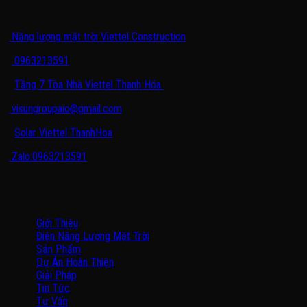
THÔNG TIN LIÊN HỆ
Năng lượng mặt trời Viettel Construction
0963213591
Tầng 7 Tòa Nhà Viettel Thanh Hóa
visungroupaio@gmail.com
Solar Viettel ThanhHoa
Zalo:0963213591
CHUYÊN MỤC
Giới Thiệu
Điện Năng Lượng Mặt Trời
Sản Phẩm
Dự Án Hoàn Thiện
Giải Pháp
Tin Tức
Tư Vấn