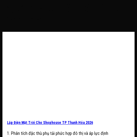
Tag Archives:
điện mặt trời tp
thanh hóa
Lắp Điện Mặt Trời Cho Shophouse TP Thanh Hóa 2026
1. Phân tích đặc thù phụ tải phức hợp đô thị và áp lực định