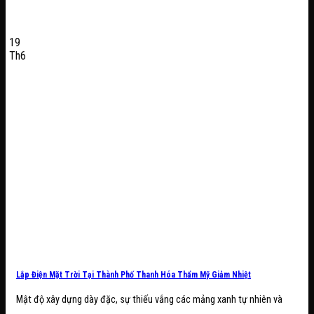
19
Th6
Lắp Điện Mặt Trời Tại Thành Phố Thanh Hóa Thẩm Mỹ Giảm Nhiệt
Mật độ xây dựng dày đặc, sự thiếu vắng các mảng xanh tự nhiên và