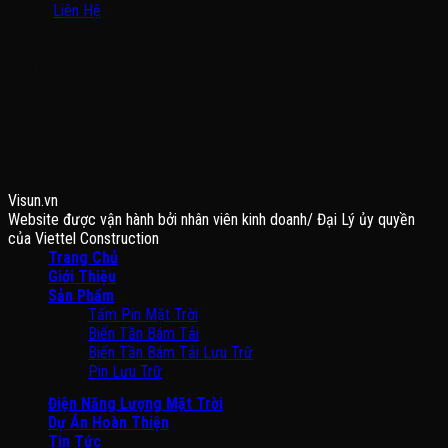
Liên Hệ
BẢN ĐỒ
FANPAGE
Visun.vn
Website được vận hành bởi nhân viên kinh doanh/ Đại Lý ủy quyền
của Viettel Construction
Trang Chủ
Giới Thiệu
Sản Phẩm
Tấm Pin Mặt Trời
Biến Tần Bám Tải
Biến Tần Bám Tải Lưu Trữ
Pin Lưu Trữ
Điện Năng Lượng Mặt Trời
Dự Án Hoàn Thiện
Tin Tức