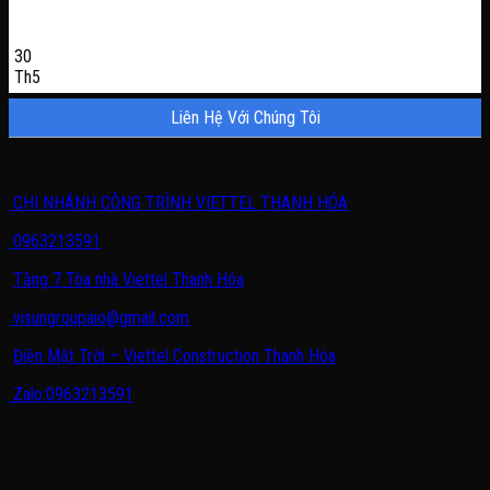
30
Th5
Liên Hệ Với Chúng Tôi
Quý khách có nhu cầu cần được tư vấn, vui lòng liên hệ với chúng tôi.
CHI NHÁNH CÔNG TRÌNH VIETTEL THANH HÓA
0963213591
Tầng 7 Tòa nhà Viettel Thanh Hóa
visungroupaio@gmail.com
Điện Mặt Trời – Viettel Construction Thanh Hóa
Zalo:0963213591