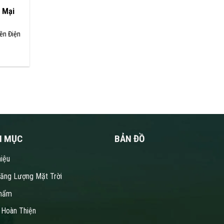
 Mại
ền Điện
N MỤC
BẢN ĐỒ
hiệu
Năng Lượng Mặt Trời
hẩm
 Hoàn Thiện