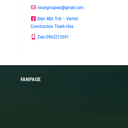
visungroupaio@gmail.com
Điện Mặt Trời – Viettel
Construction Thanh Hóa
Zalo:0963213591
FANPAGE