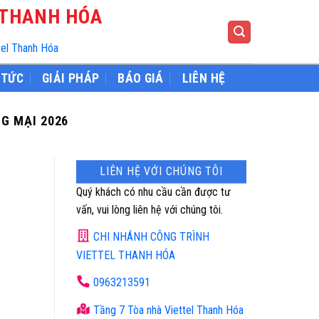
 THANH HÓA
tel Thanh Hóa
 TỨC
GIẢI PHÁP
BÁO GIÁ
LIÊN HỆ
G MẠI 2026
LIÊN HỆ VỚI CHÚNG TÔI
Quý khách có nhu cầu cần được tư
vấn, vui lòng liên hệ với chúng tôi.
CHI NHÁNH CÔNG TRÌNH
VIETTEL THANH HÓA
0963213591
Tầng 7 Tòa nhà Viettel Thanh Hóa