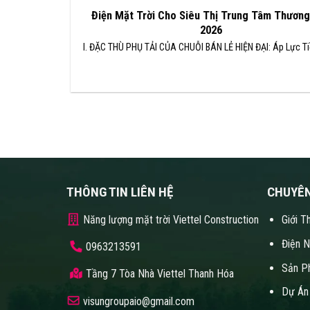
Điện Mặt Trời Cho Siêu Thị Trung Tâm Thương
2026
I. ĐẶC THÙ PHỤ TẢI CỦA CHUỖI BÁN LẺ HIỆN ĐẠI: Áp Lực Ti
THÔNG TIN LIÊN HỆ
CHUYÊ
Năng lượng mặt trời Viettel Construction
Giới T
Điện 
0963213591
Sản P
Tầng 7 Tòa Nhà Viettel Thanh Hóa
Dự Án
visungroupaio@gmail.com