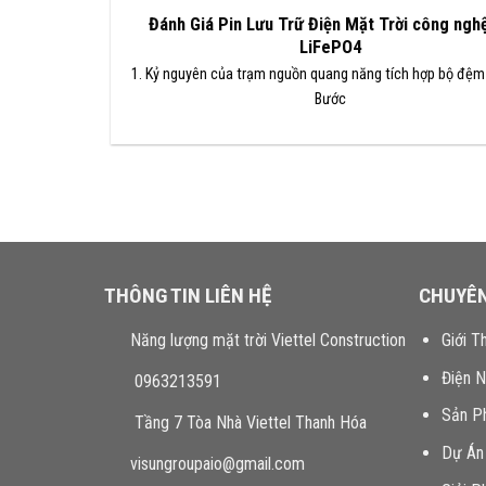
Đánh Giá Pin Lưu Trữ Điện Mặt Trời công nghệ
LiFePO4
1. Kỷ nguyên của trạm nguồn quang năng tích hợp bộ đệm 
Bước
THÔNG TIN LIÊN HỆ
CHUYÊ
Năng lượng mặt trời Viettel Construction
Giới T
Điện 
0963213591
Sản P
Tầng 7 Tòa Nhà Viettel Thanh Hóa
Dự Án
visungroupaio@gmail.com