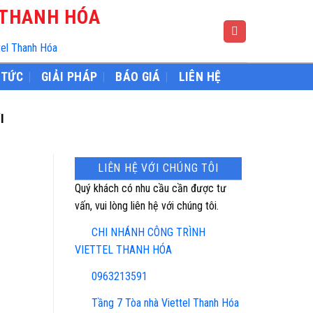
 THANH HÓA
tel Thanh Hóa
 TỨC
GIẢI PHÁP
BÁO GIÁ
LIÊN HỆ
I
LIÊN HỆ VỚI CHÚNG TÔI
Quý khách có nhu cầu cần được tư
vấn, vui lòng liên hệ với chúng tôi.
CHI NHÁNH CÔNG TRÌNH
VIETTEL THANH HÓA
0963213591
Tầng 7 Tòa nhà Viettel Thanh Hóa