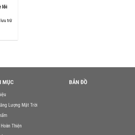
 lõi
lưu trữ
N MỤC
BẢN ĐỒ
hiệu
Năng Lượng Mặt Trời
hẩm
 Hoàn Thiện