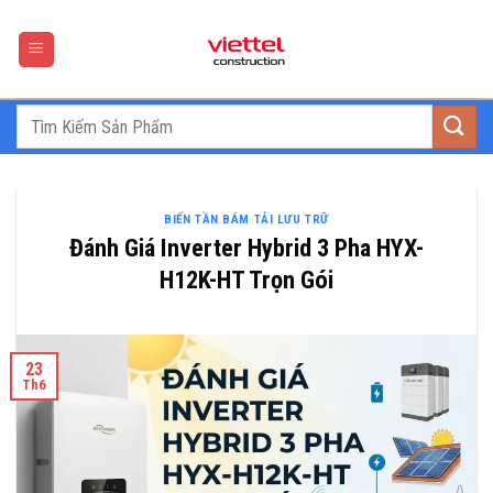
Skip
to
content
BIẾN TẦN BÁM TẢI LƯU TRỮ
Đánh Giá Inverter Hybrid 3 Pha HYX-
H12K-HT Trọn Gói
23
Th6