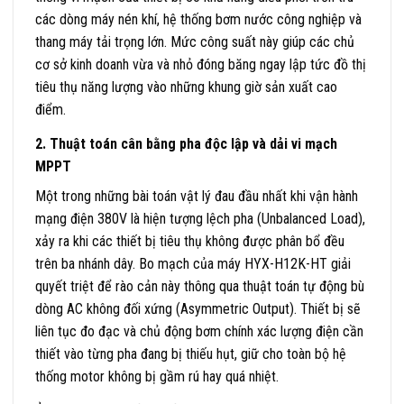
các dòng máy nén khí, hệ thống bơm nước công nghiệp và
thang máy tải trọng lớn. Mức công suất này giúp các chủ
cơ sở kinh doanh vừa và nhỏ đóng băng ngay lập tức đồ thị
tiêu thụ năng lượng vào những khung giờ sản xuất cao
điểm.
2. Thuật toán cân bằng pha độc lập và dải vi mạch
MPPT
Một trong những bài toán vật lý đau đầu nhất khi vận hành
mạng điện 380V là hiện tượng lệch pha (Unbalanced Load),
xảy ra khi các thiết bị tiêu thụ không được phân bổ đều
trên ba nhánh dây. Bo mạch của máy HYX-H12K-HT giải
quyết triệt để rào cản này thông qua thuật toán tự động bù
dòng AC không đối xứng (Asymmetric Output). Thiết bị sẽ
liên tục đo đạc và chủ động bơm chính xác lượng điện cần
thiết vào từng pha đang bị thiếu hụt, giữ cho toàn bộ hệ
thống motor không bị gầm rú hay quá nhiệt.