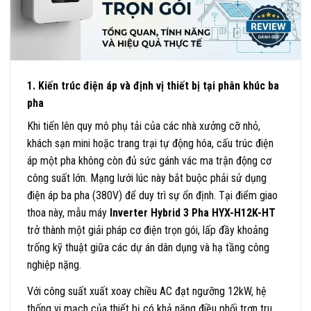
1. Kiến trúc điện áp và định vị thiết bị tại phân khúc ba
pha
Khi tiến lên quy mô phụ tải của các nhà xưởng cỡ nhỏ,
khách sạn mini hoặc trang trại tự động hóa, cấu trúc điện
áp một pha không còn đủ sức gánh vác ma trận động cơ
công suất lớn. Mạng lưới lúc này bắt buộc phải sử dụng
điện áp ba pha (380V) để duy trì sự ổn định. Tại điểm giao
thoa này, mẫu máy
Inverter Hybrid 3 Pha HYX-H12K-HT
trở thành một giải pháp cơ điện trọn gói, lấp đầy khoảng
trống kỹ thuật giữa các dự án dân dụng và hạ tầng công
nghiệp nặng.
Với công suất xuất xoay chiều AC đạt ngưỡng 12kW, hệ
thống vi mạch của thiết bị có khả năng điều phối trơn tru