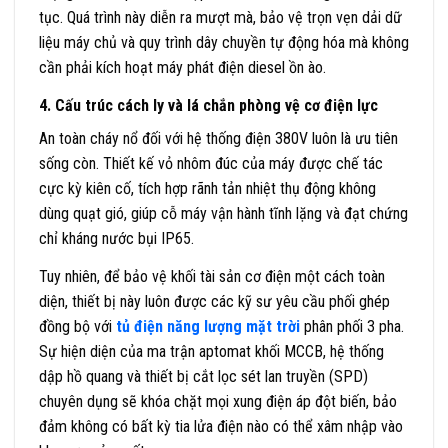
tục. Quá trình này diễn ra mượt mà, bảo vệ trọn vẹn dải dữ
liệu máy chủ và quy trình dây chuyền tự động hóa mà không
cần phải kích hoạt máy phát điện diesel ồn ào.
4. Cấu trúc cách ly và lá chắn phòng vệ cơ điện lực
An toàn cháy nổ đối với hệ thống điện 380V luôn là ưu tiên
sống còn. Thiết kế vỏ nhôm đúc của máy được chế tác
cực kỳ kiên cố, tích hợp rãnh tản nhiệt thụ động không
dùng quạt gió, giúp cỗ máy vận hành tĩnh lặng và đạt chứng
chỉ kháng nước bụi IP65.
Tuy nhiên, để bảo vệ khối tài sản cơ điện một cách toàn
diện, thiết bị này luôn được các kỹ sư yêu cầu phối ghép
đồng bộ với
tủ điện năng lượng mặt trời
phân phối 3 pha.
Sự hiện diện của ma trận aptomat khối MCCB, hệ thống
dập hồ quang và thiết bị cắt lọc sét lan truyền (SPD)
chuyên dụng sẽ khóa chặt mọi xung điện áp đột biến, bảo
đảm không có bất kỳ tia lửa điện nào có thể xâm nhập vào