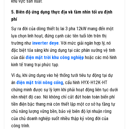
khu vực sản xuất.
5. Biên độ ứng dụng thực địa và tầm nhìn tối ưu định
phí
Sự ra đời của dòng thiết bị lai 3 pha 12kW mang đến một
lựa chọn linh hoạt, đứng cạnh các tên tuổi lớn trên thị
trường như
inverter deye
. Với mức giải ngân hợp lý, nó
đặc biệt tỏa sáng khi ứng dụng tại các phân xưởng vệ tinh
của dải
điện mặt trời khu công nghiệp
hoặc các mô hình
kinh tế trang trại phức tạp.
Ví dụ, khi ứng dụng vào hệ thống tưới tiêu tự động tại dự
án
điện mặt trời nông cống
, cấu hình HYX-H12K-HT
chứng minh được sự lỳ lợm khi phải hoạt động liên tục dưới
nền nhiệt độ cao. Nó không chỉ cắt đứt hoàn toàn biến phí
tiền điện bậc thang mà còn thiết lập một cơ sở hạ tầng tự
chủ năng lượng vững bền, bảo vệ biên độ lợi nhuận ròng
của chủ doanh nghiệp suốt nhiều thập kỷ vòng đời của
công trình.