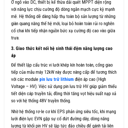
Ở ngõ vào DC, thiết bị kế thừa dải quét MPPT diện rộng
với năng lực chịu cường độ dòng ngắn mạch cực kỳ mạnh
mẽ. Hệ thống dễ dàng hấp thụ toàn bộ sản lượng từ những
giàn quang năng thế hệ mới, loại bỏ hoàn toàn rủi ro nghẽn
cổ chai khi tiếp nhận nguồn bức xạ cường độ cao vào giữa
trưa.
3. Giao thức kết nối hệ sinh thái đệm năng lượng cao
áp
Để thiết lập cấu trúc vi lưới khép kín hoàn toàn, cổng giao
tiếp của mẫu máy 12kW này được nâng cấp để tương thích
với các module
pin lưu trữ lithium
điện áp cao (High
Voltage – HV). Việc sử dụng pin lưu trữ HV giúp giảm thiểu
tiết diện cáp truyền tải, đồng thời tăng vọt hiệu suất nạp xả
so với hệ thống 48V truyền thống.
Nhờ hệ thống rơ-le cơ khí EPS phản ứng siêu tốc, khi mạng
lưới điện lực EVN gặp sự cố đứt đường dây, dòng năng
lượng từ khối pin HV sẽ lập tức đảo chiều để gánh tải liên