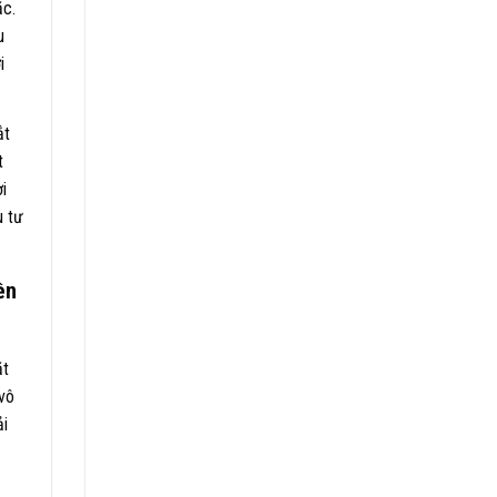
ặc.
u
i
ắt
t
i
u tư
ền
ặt
 vô
ải