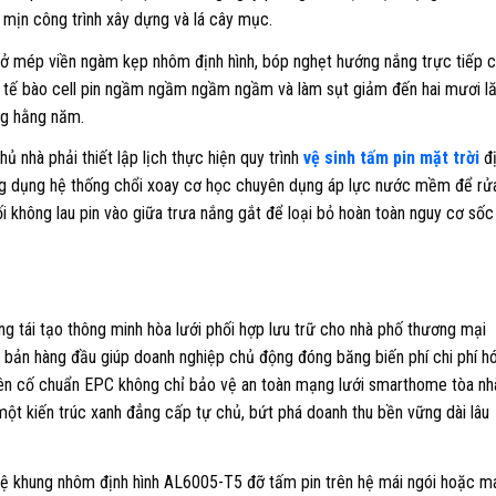
i mịn công trình xây dựng và lá cây mục.
ở mép viền ngàm kẹp nhôm định hình, bóp nghẹt hướng nắng trực tiếp 
ủy tế bào cell pin ngầm ngầm ngầm ngầm và làm sụt giảm đến hai mươi l
ng hằng năm.
ủ nhà phải thiết lập lịch thực hiện quy trình
vệ sinh tấm pin mặt trời
đị
ứng dụng hệ thống chổi xoay cơ học chuyên dụng áp lực nước mềm để rử
i không lau pin vào giữa trưa nắng gắt để loại bỏ hoàn toàn nguy cơ sốc
g tái tạo thông minh hòa lưới phối hợp lưu trữ cho nhà phố thương mại
i bản hàng đầu giúp doanh nghiệp chủ động đóng băng biến phí chi phí h
kiên cố chuẩn EPC không chỉ bảo vệ an toàn mạng lưới smarthome tòa nh
một kiến trúc xanh đẳng cấp tự chủ, bứt phá doanh thu bền vững dài lâu
ệ khung nhôm định hình AL6005-T5 đỡ tấm pin trên hệ mái ngói hoặc m