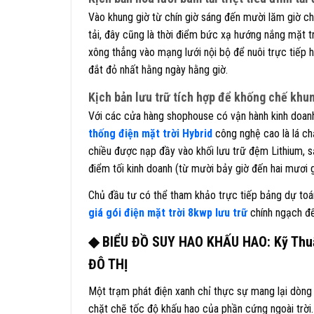
Vào khung giờ từ chín giờ sáng đến mười lăm giờ ch
tải, đây cũng là thời điểm bức xạ hướng nắng mặt t
xông thẳng vào mạng lưới nội bộ để nuôi trực tiếp 
đắt đỏ nhất hằng ngày hằng giờ.
Kịch bản lưu trữ tích hợp để khống chế khun
Với các cửa hàng shophouse có vận hành kinh doanh 
thống điện mặt trời Hybrid
công nghệ cao là lá ch
chiều được nạp đầy vào khối lưu trữ đệm Lithium, s
điểm tối kinh doanh (từ mười bảy giờ đến hai mươi g
Chủ đầu tư có thể tham khảo trực tiếp bảng dự toán 
giá gói điện mặt trời 8kwp lưu trữ
chính ngạch để
◆ BIỂU ĐỒ SUY HAO KHẤU HAO: Kỹ Thu
ĐÔ THỊ
Một trạm phát điện xanh chỉ thực sự mang lại dòng
chặt chẽ tốc độ khấu hao của phần cứng ngoài trời