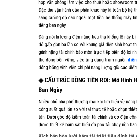
hợp văn phòng làm việc cho thuê hoặc showroom tr
Đặc thù vận hành của phân khúc này là toàn bộ hệ t
sáng cường độ cao ngoài mặt tiền, hệ thống máy tí
tiếng ban ngày.
Đáng nói là lượng điện năng tiêu thụ khổng lồ này b
đỏ gấp gần ba lần so với khung giá điện sinh hoạt 
gánh nặng tài chính bào mòn trực tiếp biên độ lợi n
thụ động bền vững, việc ứng dụng trạm nguồn
điện
đóng băng vĩnh viễn chi phí năng lượng giờ cao điể
◆ CẤU TRÚC DÒNG TIỀN ROI: Mô Hình Hò
Ban Ngày
Nhiều chủ nhà phố thương mại khi tìm hiểu về năng
công suất quá lớn so với tải thực tế hoặc chọn thiế
tận. Dưới góc độ kiểm toán tài chính và cơ điện côn
được thiết kế bám sát biểu đồ phụ tải chạy nền ban
Kịch bản hòa lưới bám tải triệt tiêu đỉnh tả