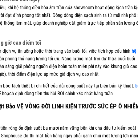
iều, khi hệ thống điều hòa âm trần của showroom hoạt động kịch trần k
rời đạt đỉnh phong tốt nhất. Dòng dòng điện sạch sinh ra từ mái nhà phố
hệ thống làm mát, giúp doanh nghiệp cắt giảm trực tiếp phần sản lượng 
g giờ cao điểm tối
dịch vụ ăn uống hoặc thời trang vào buổi tối, việc tích hợp cấu hình
hệ
ắn phòng thủ năng lượng tối ưu. Năng lượng mặt trời dư thừa cuối buổi
ẵn sàng giải phóng nguồn điện hoàn toàn miễn phí này vào khung giờ cao
iờ), thời điểm điện lực áp mức giá dịch vụ cao nhất.
bóc tách thiết bị chi tiết của dải công suất này tại biên bản kỹ thuật:
b
 hoạch định dòng tiền thu hồi ROI chính xác nhất hằng tuần.
ật Bảo VỆ VÒNG ĐỜI LINH KIỆN TRƯỚC SỨC ÉP Ô NHIỄ
 tiền ròng ổn định suốt ba mươi năm vững bền khi chủ đầu tư kiểm soát
. Shophouse đô thị mặt tiền hằng ngày phải gánh chịu một lượng lớn mà