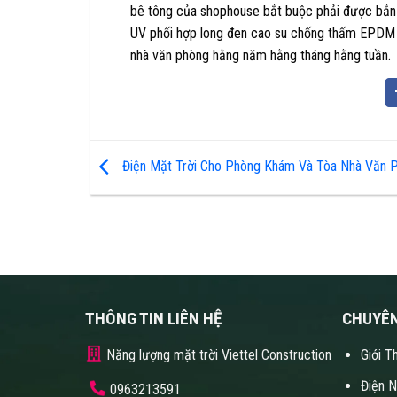
bê tông của shophouse bắt buộc phải được bắn ví
UV phối hợp long đen cao su chống thấm EPDM để 
nhà văn phòng hằng năm hằng tháng hằng tuần.
Điện Mặt Trời Cho Phòng Khám Và Tòa Nhà Văn 
THÔNG TIN LIÊN HỆ
CHUYÊ
Năng lượng mặt trời Viettel Construction
Giới T
Điện 
0963213591