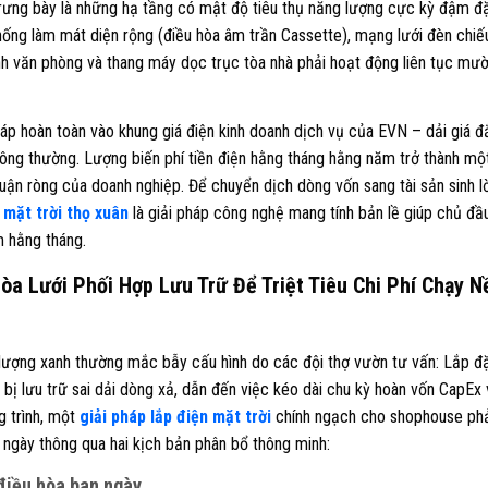
ưng bày là những hạ tầng có mật độ tiêu thụ năng lượng cực kỳ đậm đ
hống làm mát diện rộng (điều hòa âm trần Cassette), mạng lưới đèn chiế
nh văn phòng và thang máy dọc trục tòa nhà phải hoạt động liên tục mườ
ị áp hoàn toàn vào khung giá điện kinh doanh dịch vụ của EVN – dải giá đ
thông thường. Lượng biến phí tiền điện hằng tháng hằng năm trở thành mộ
huận ròng của doanh nghiệp. Để chuyển dịch dòng vốn sang tài sản sinh lờ
 mặt trời thọ xuân
là giải pháp công nghệ mang tính bản lề giúp chủ đầ
m hằng tháng.
a Lưới Phối Hợp Lưu Trữ Để Triệt Tiêu Chi Phí Chạy N
 lượng xanh thường mắc bẫy cấu hình do các đội thợ vườn tư vấn: Lắp đ
t bị lưu trữ sai dải dòng xả, dẫn đến việc kéo dài chu kỳ hoàn vốn CapEx
g trình, một
giải pháp lắp điện mặt trời
chính ngạch cho shophouse ph
 ngày thông qua hai kịch bản phân bổ thông minh:
i điều hòa ban ngày