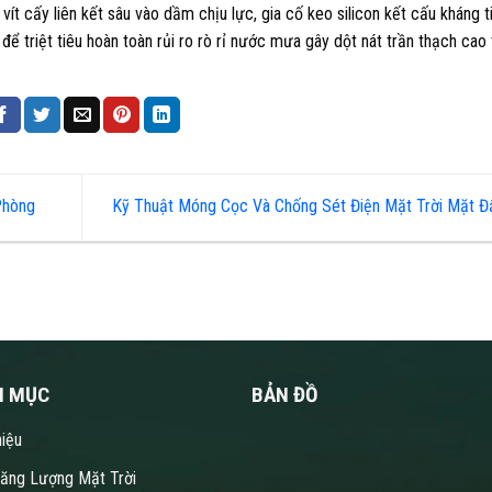
t cấy liên kết sâu vào dầm chịu lực, gia cố keo silicon kết cấu kháng t
triệt tiêu hoàn toàn rủi ro rò rỉ nước mưa gây dột nát trần thạch cao 
Phòng
Kỹ Thuật Móng Cọc Và Chống Sét Điện Mặt Trời Mặt 
N MỤC
BẢN ĐỒ
hiệu
Năng Lượng Mặt Trời