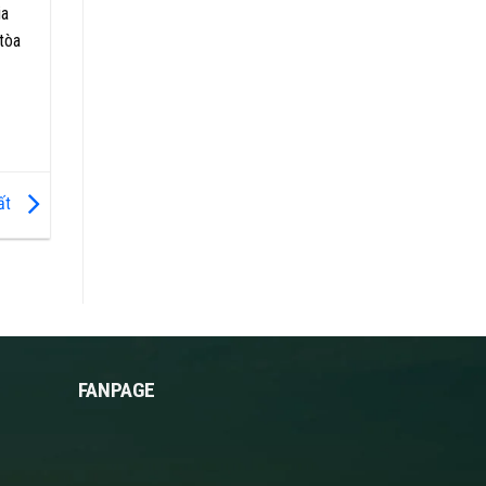
ia
tòa
Đất
FANPAGE