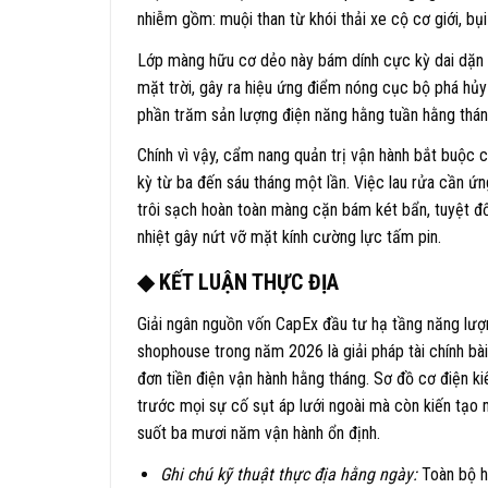
nhiễm gồm: muội than từ khói thải xe cộ cơ giới, bụ
Lớp màng hữu cơ dẻo này bám dính cực kỳ dai dặn 
mặt trời, gây ra hiệu ứng điểm nóng cục bộ phá h
phần trăm sản lượng điện năng hằng tuần hằng thá
Chính vì vậy, cẩm nang quản trị vận hành bắt buộc ch
kỳ từ ba đến sáu tháng một lần. Việc lau rửa cần 
trôi sạch hoàn toàn màng cặn bám két bẩn, tuyệt đố
nhiệt gây nứt vỡ mặt kính cường lực tấm pin.
◆ KẾT LUẬN THỰC ĐỊA
Giải ngân nguồn vốn CapEx đầu tư hạ tầng năng lượn
shophouse trong năm 2026 là giải pháp tài chính bà
đơn tiền điện vận hành hằng tháng. Sơ đồ cơ điện 
trước mọi sự cố sụt áp lưới ngoài mà còn kiến tạo 
suốt ba mươi năm vận hành ổn định.
Ghi chú kỹ thuật thực địa hằng ngày:
Toàn bộ h