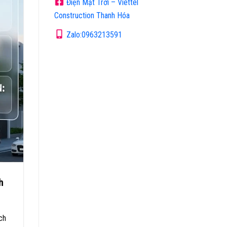
Điện Mặt Trời – Viettel
Construction Thanh Hóa
Zalo:0963213591
h
ch