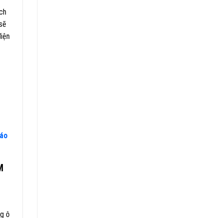
ịch
 sẽ
điện
áo
M
ng ô