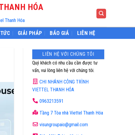
 THANH HÓA
tel Thanh Hóa
 TỨC
GIẢI PHÁP
BÁO GIÁ
LIÊN HỆ
LIÊN HỆ VỚI CHÚNG TÔI
Quý khách có nhu cầu cần được tư
vấn, vui lòng liên hệ với chúng tôi.
CHI NHÁNH CÔNG TRÌNH
VIETTEL THANH HÓA
0963213591
Tầng 7 Tòa nhà Viettel Thanh Hóa
visungroupaio@gmail.com