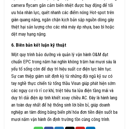
camera flycam gắn cảm biến nhiệt được huy động để tối
ưu hóa nhân lực, quét nhanh các điểm nóng Hot-spot trên
giàn quang năng, ngăn chặn kịch bản sập nguồn dòng gây
thiệt hại sản lượng cho các nhà máy ép nhựa, bao bì hoặc
dệt may hạng nặng.
6. Biên bản kết luận kỹ thuật
Một quy trình bảo dưỡng và quản lý vận hành O&M đạt
chuẩn EPC trong năm hai nghìn không trăm hai mươi sáu là
yếu tố sống còn để duy trì hiệu suất cơ điện lực liên tục.
Sự can thiệp giám sát định kỳ từ những đội ngũ kỹ sư có
tay nghề thực chiến từ tổng thầu Visun giúp phát hiện sớm
các nguy cơ rò rỉ cơ khí, triệt tiêu tia lửa điện tầng mái và
duy trì dải điện áp tinh khiết xoay chiều AC. Đây là hành lang
an toàn duy nhất để hệ thống sinh lời bền bỉ, giúp doanh
nghiệp an tâm đóng băng biến phí hóa đơn tiền điện suốt ba
mươi năm vận hành ổn định trường tồn cùng công trình.