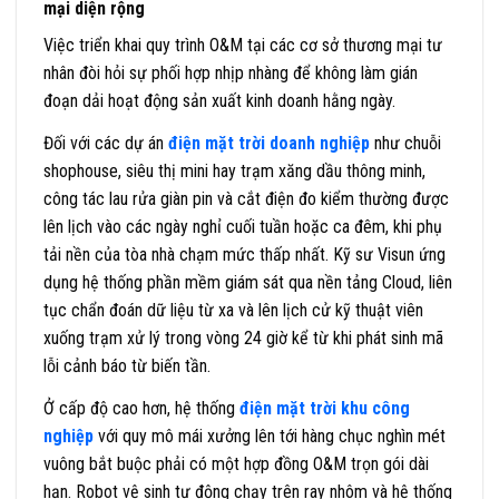
mại diện rộng
Việc triển khai quy trình O&M tại các cơ sở thương mại tư
nhân đòi hỏi sự phối hợp nhịp nhàng để không làm gián
đoạn dải hoạt động sản xuất kinh doanh hằng ngày.
Đối với các dự án
điện mặt trời doanh nghiệp
như chuỗi
shophouse, siêu thị mini hay trạm xăng dầu thông minh,
công tác lau rửa giàn pin và cắt điện đo kiểm thường được
lên lịch vào các ngày nghỉ cuối tuần hoặc ca đêm, khi phụ
tải nền của tòa nhà chạm mức thấp nhất. Kỹ sư Visun ứng
dụng hệ thống phần mềm giám sát qua nền tảng Cloud, liên
tục chẩn đoán dữ liệu từ xa và lên lịch cử kỹ thuật viên
xuống trạm xử lý trong vòng 24 giờ kể từ khi phát sinh mã
lỗi cảnh báo từ biến tần.
Ở cấp độ cao hơn, hệ thống
điện mặt trời khu công
nghiệp
với quy mô mái xưởng lên tới hàng chục nghìn mét
vuông bắt buộc phải có một hợp đồng O&M trọn gói dài
hạn. Robot vệ sinh tự động chạy trên ray nhôm và hệ thống