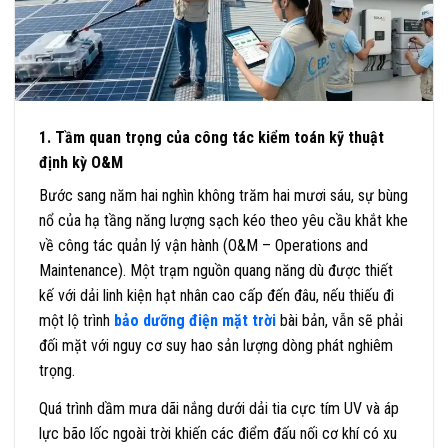
1. Tầm quan trọng của công tác kiểm toán kỹ thuật
định kỳ O&M
Bước sang năm hai nghìn không trăm hai mươi sáu, sự bùng
nổ của hạ tầng năng lượng sạch kéo theo yêu cầu khắt khe
về công tác quản lý vận hành (O&M – Operations and
Maintenance). Một trạm nguồn quang năng dù được thiết
kế với dải linh kiện hạt nhân cao cấp đến đâu, nếu thiếu đi
một lộ trình
bảo dưỡng điện mặt trời
bài bản, vẫn sẽ phải
đối mặt với nguy cơ suy hao sản lượng dòng phát nghiêm
trọng.
Quá trình dầm mưa dãi nắng dưới dải tia cực tím UV và áp
lực bão lốc ngoài trời khiến các điểm đấu nối cơ khí có xu