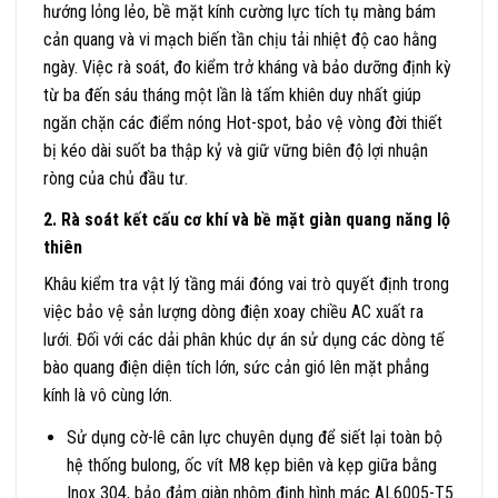
hướng lỏng lẻo, bề mặt kính cường lực tích tụ màng bám
cản quang và vi mạch biến tần chịu tải nhiệt độ cao hằng
ngày. Việc rà soát, đo kiểm trở kháng và bảo dưỡng định kỳ
từ ba đến sáu tháng một lần là tấm khiên duy nhất giúp
ngăn chặn các điểm nóng Hot-spot, bảo vệ vòng đời thiết
bị kéo dài suốt ba thập kỷ và giữ vững biên độ lợi nhuận
ròng của chủ đầu tư.
2. Rà soát kết cấu cơ khí và bề mặt giàn quang năng lộ
thiên
Khâu kiểm tra vật lý tầng mái đóng vai trò quyết định trong
việc bảo vệ sản lượng dòng điện xoay chiều AC xuất ra
lưới. Đối với các dải phân khúc dự án sử dụng các dòng tế
bào quang điện diện tích lớn, sức cản gió lên mặt phẳng
kính là vô cùng lớn.
Sử dụng cờ-lê cân lực chuyên dụng để siết lại toàn bộ
hệ thống bulong, ốc vít M8 kẹp biên và kẹp giữa bằng
Inox 304, bảo đảm giàn nhôm định hình mác AL6005-T5