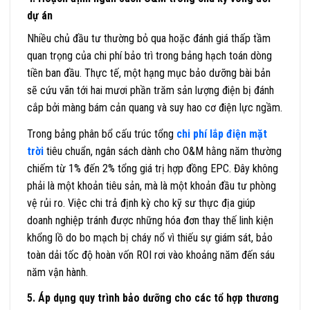
dự án
Nhiều chủ đầu tư thường bỏ qua hoặc đánh giá thấp tầm
quan trọng của chi phí bảo trì trong bảng hạch toán dòng
tiền ban đầu. Thực tế, một hạng mục bảo dưỡng bài bản
sẽ cứu vãn tới hai mươi phần trăm sản lượng điện bị đánh
cắp bởi màng bám cản quang và suy hao cơ điện lực ngầm.
Trong bảng phân bổ cấu trúc tổng
chi phí lắp điện mặt
trời
tiêu chuẩn, ngân sách dành cho O&M hằng năm thường
chiếm từ 1% đến 2% tổng giá trị hợp đồng EPC. Đây không
phải là một khoản tiêu sản, mà là một khoản đầu tư phòng
vệ rủi ro. Việc chi trả định kỳ cho kỹ sư thực địa giúp
doanh nghiệp tránh được những hóa đơn thay thế linh kiện
khổng lồ do bo mạch bị cháy nổ vì thiếu sự giám sát, bảo
toàn dải tốc độ hoàn vốn ROI rơi vào khoảng năm đến sáu
năm vận hành.
5. Áp dụng quy trình bảo dưỡng cho các tổ hợp thương