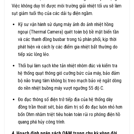
Việc không duy trì được môi trường giải nhiệt tối ưu sẽ làm
sụt giảm tuổi thọ của các dải tụ điện ngầm.
Kỹ sư vận hành sử dụng máy ảnh đo ảnh nhiệt hồng
ngoại (Thermal Camera) quét toàn bộ bề mặt biến tần
và các thanh đồng busbar trong tủ phân phối, kịp thời
phát hiện và cách ly các điểm gia nhiệt bất thường do
tiếp xúc lỏng lẻo.
Thổi bụi làm sạch khe tản nhiệt nhôm đúc và kiểm tra
hệ thống quạt thông gió cưỡng bức của máy, bảo đảm
bộ não trung tâm không bị treo mạch bảo vệ ngắt dòng
do nền nhiệt buồng máy vượt ngưỡng 55 độ C.
Đo đạc thông số điện trở tiếp địa của hệ thống dây
đồng trần thoát sét, bảo đảm trị số đo đạc luôn nhỏ hơn
bốn Ohm nhằm triệt tiêu hoàn toàn rủi ro phóng điện hồ
quang phá hủy công trình.
4. Hoạch định ngân sách O&M trong chu kỳ vòng đời