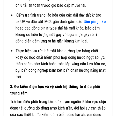
chịu tải an toàn trước gió bão cấp mười hai.
Kiểm tra tình trạng lão hóa của các dải dây thít kháng
tia UV và đầu cốt MC4 gắn dưới gầm các
tấm pin jinko
hoặc các dòng pin n-type thế hệ mới khác, bảo đảm
không có hiện tượng nứt gãy vỏ bọc nhựa gây rò rỉ
dòng điện cảm ứng ra hệ giàn khung kim loại.
Thực hiện lau rửa bề mặt kính cường lực bằng chổi
xoay cơ học chải mềm phối hợp dòng nước ngọt áp lực
thấp nhằm bóc tách hoàn toàn lớp váng cặn keo hữu cơ,
bụi bẩn công nghiệp bám két bẩn chặn hướng nắng mặt
trời.
3. Đo kiểm điện học và vệ sinh hệ thống tủ điều phối
trung tâm
Trái tim điều phối trung tâm của trạm nguồn là khu vực chịu
dòng tải cường độ dòng amp kịch trần, đòi hỏi sự can thiệp
của các thiết bị đo kiểm cảm biến sóng hài chuyên dụng.