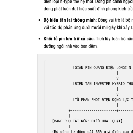
điện loại n-type thế hệ mới. Dòng pin chính ngạ
dòng phát luôn đạt hiệu suất đỉnh phong kịch trầ
Bộ biến tần lai thông minh:
Đóng vai trò là bộ
với tốc độ phản ứng dưới mười miligiây khi xảy r
Khối tủ pin lưu trữ xả sâu:
Tích lũy toàn bộ năn
dưỡng ngôi nhà vào ban đêm.
          [GIÀN PIN QUANG ĐIỆN LONGI N-
                               |

                               v

          [BIẾN TẦN INVERTER HYBRID THÔ
                               |

                               v

          [TỦ PHÂN PHỐI ĐIỆN ĐỘNG LỰC T
                               |

        +----------------------+-------
        |                              
[MẠNG PHỤ TẢI NỀN: ĐIỀU HÒA, QUẠT]     
        |                              