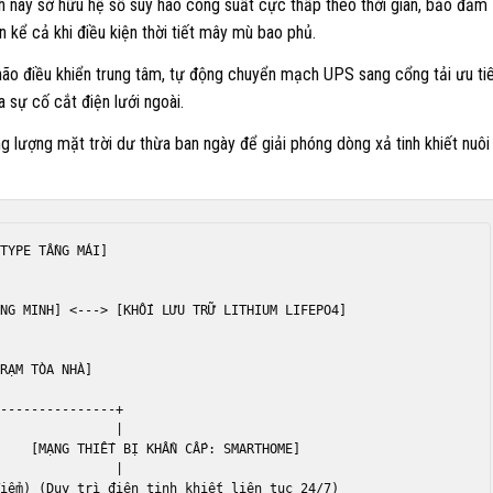
ch này sở hữu hệ số suy hao công suất cực thấp theo thời gian, bảo đảm
n kể cả khi điều kiện thời tiết mây mù bao phủ.
 não điều khiển trung tâm, tự động chuyển mạch UPS sang cổng tải ưu ti
a sự cố cắt điện lưới ngoài.
g lượng mặt trời dư thừa ban ngày để giải phóng dòng xả tinh khiết nuôi
TYPE TẦNG MÁI]

NG MINH] <---> [KHỐI LƯU TRỮ LITHIUM LIFEPO4]

RẠM TÒA NHÀ]

---------------+

               |

    [MẠNG THIẾT BỊ KHẨN CẤP: SMARTHOME]

               |
