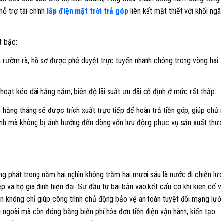
hỗ trợ tài chính
lắp điện mặt trời trả góp
liên kết mật thiết với khối ngâ
t bậc:
n rườm rà, hồ sơ được phê duyệt trực tuyến nhanh chóng trong vòng hai
 hoạt kéo dài hằng năm, biên độ lãi suất ưu đãi cố định ở mức rất thấp.
n hằng tháng sẽ được trích xuất trực tiếp để hoàn trả tiền góp, giúp chủ
inh mà không bị ảnh hưởng đến dòng vốn lưu động phục vụ sản xuất thư
ng phát trong năm hai nghìn không trăm hai mươi sáu là nước đi chiến lư
 và hộ gia đình hiện đại. Sự đầu tư bài bản vào kết cấu cơ khí kiên cố 
un không chỉ giúp công trình chủ động bảo vệ an toàn tuyệt đối mạng lướ
 ngoài mà còn đóng băng biến phí hóa đơn tiền điện vận hành, kiến tạo