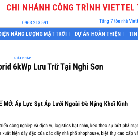
CHI NHÁNH CÔNG TRÌNH VIETTEL
Tầng 7 tòa nhà Viet
0963.213.591
ĐIỆN NĂNG LƯỢNG MẶT TRỜI
DỰ ÁN HOÀN THIỆN
TIN
GIẢI PHÁP
brid 6kWp Lưu Trữ Tại Nghi Sơn
Ế MỞ: Áp Lực Sụt Áp Lưới Ngoài Đè Nặng Khối Kinh
triển công nghiệp và dịch vụ logistics hạt nhân, kéo theo sự bứt phá mạ
 xuất hiện dày đặc của các dãy nhà phố shophouse, biệt thự cao cấp và