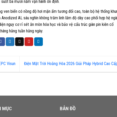
u suốt ba mươi năm vận hành ổn định.
g ven biển có nồng độ hơi mặn ẩm tương đối cao, toàn bộ hệ thống khu
m Anodized AL sáu nghìn không trăm linh lăm độ dày cao phối hợp hệ ng
diện nguy cơ rỉ sét ăn mòn hóa học và bảo vệ cấu trúc giàn pin kiên cố
tháng hằng tuần hằng ngày.
EPC Visun
Điện Mặt Trời Hoằng Hóa 2026 Giải Pháp Hybrid Cao C
N MỤC
BẢN ĐỒ