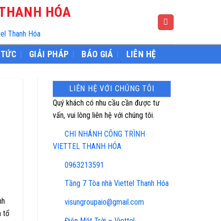
 THANH HÓA
tel Thanh Hóa
 TỨC
GIẢI PHÁP
BÁO GIÁ
LIÊN HỆ
LIÊN HỆ VỚI CHÚNG TÔI
Quý khách có nhu cầu cần được tư
vấn, vui lòng liên hệ với chúng tôi.
CHI NHÁNH CÔNG TRÌNH
VIETTEL THANH HÓA
0963213591
Tầng 7 Tòa nhà Viettel Thanh Hóa
nh
visungroupaio@gmail.com
 tổ
Điện Mặt Trời – Viettel