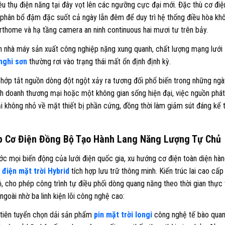
êu thụ điện năng tại đây vọt lên các ngưỡng cực đại mới. Đặc thù cơ điệ
 phân bổ đậm đặc suốt cả ngày lẫn đêm để duy trì hệ thống điều hòa kh
arthome và hạ tầng camera an ninh continuous hai mươi tư trên bảy.
ận nhà máy sản xuất công nghiệp nặng xung quanh, chất lượng mạng lưới
 nghi sơn
thường rơi vào trạng thái mất ổn định định kỳ.
hớp tắt nguồn dòng đột ngột xảy ra tương đối phổ biến trong những ngà
nh doanh thương mại hoặc một không gian sống hiện đại, việc nguồn phát
ại không nhỏ về mặt thiết bị phần cứng, đồng thời làm giảm sút đáng kể t
háp Cơ Điện Đồng Bộ Tạo Hành Lang Năng Lượng Tự Chủ
c mọi biến động của lưới điện quốc gia, xu hướng cơ điện toàn diện hà
 điện mặt trời Hybrid
tích hợp lưu trữ thông minh. Kiến trúc lai cao cấp
, cho phép công trình tự điều phối dòng quang năng theo thời gian thực
ngoài nhờ ba linh kiện lõi công nghệ cao:
tiên tuyển chọn dải sản phẩm
pin mặt trời longi
công nghệ tế bào qua