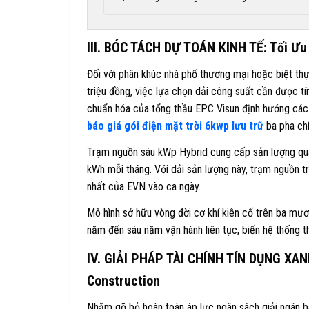
III. BÓC TÁCH DỰ TOÁN KINH TẾ: Tối Ưu
Đối với phân khúc nhà phố thương mại hoặc biệt th
triệu đồng, việc lựa chọn dải công suất cần được tí
chuẩn hóa của tổng thầu EPC Visun định hướng các c
báo giá gói điện mặt trời 6kwp lưu trữ
ba pha ch
Trạm nguồn sáu kWp Hybrid cung cấp sản lượng q
kWh mỗi tháng. Với dải sản lượng này, trạm nguồn trự
nhất của EVN vào ca ngày.
Mô hình sở hữu vòng đời cơ khí kiên cố trên ba mư
năm đến sáu năm vận hành liên tục, biến hệ thống thà
IV. GIẢI PHÁP TÀI CHÍNH TÍN DỤNG XANH
Construction
Nhằm gỡ bỏ hoàn toàn áp lực ngân sách giải ngân b