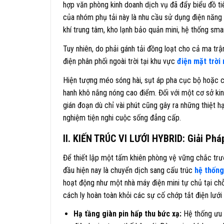
hợp văn phòng kinh doanh dịch vụ đã đẩy biểu đồ ti
của nhóm phụ tải này là nhu cầu sử dụng điện năng
khí trung tâm, kho lạnh bảo quản mini, hệ thống sm
Tuy nhiên, do phải gánh tải đồng loạt cho cả ma tr
điện phân phối ngoài trời tại khu vực
điện mặt trời
Hiện tượng méo sóng hài, sụt áp pha cục bộ hoặc c
hanh khô nắng nóng cao điểm. Đối với một cơ sở ki
gián đoạn dù chỉ vài phút cũng gây ra những thiệt h
nghiệm tiện nghi cuộc sống đẳng cấp.
II. KIẾN TRÚC VI LƯỚI HYBRID: Giải P
Để thiết lập một tấm khiên phòng vệ vững chắc trướ
đầu hiện nay là chuyển dịch sang cấu trúc
hệ thống
hoạt động như một nhà máy điện mini tự chủ tại chỗ
cách ly hoàn toàn khỏi các sự cố chớp tắt điện lưới 
Hạ tầng giàn pin hấp thu bức xạ:
Hệ thống ưu 