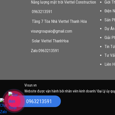
Năng lượng mặt trời Viettel Construction
Giới T
Điện 
0963213591
Sản P
Tầng 7 Tòa Nhà Viettel Thanh Hóa
Dự Án
visungroupaio@gmail.com
Giải P
Solar Viettel ThanhHoa
Tin T
Zalo:0963213591
Tư Vấ
Liên 
Visun.vn
Website được vận hành bởi nhân viên kinh doanh/ Đại Lý ủy qu
0963213591