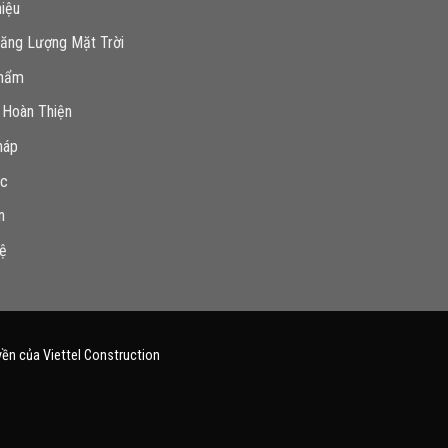
hiệu
Năng Lượng Mặt Trời
hẩm
 Hoàn Thiện
háp
ức
n
Hệ
yền của Viettel Construction