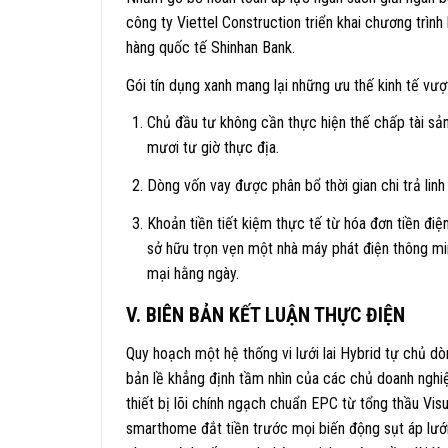
công ty Viettel Construction triển khai chương trình 
hàng quốc tế Shinhan Bank.
Gói tín dụng xanh mang lại những ưu thế kinh tế vượ
Chủ đầu tư không cần thực hiện thế chấp tài sả
mươi tư giờ thực địa.
Dòng vốn vay được phân bổ thời gian chi trả linh
Khoản tiền tiết kiệm thực tế từ hóa đơn tiền điệ
sở hữu trọn vẹn một nhà máy phát điện thông m
mại hằng ngày.
V. BIÊN BẢN KẾT LUẬN THỰC ĐIỆN
Quy hoạch một hệ thống vi lưới lai Hybrid tự chủ dò
bản lề khẳng định tầm nhìn của các chủ doanh nghiệp
thiết bị lõi chính ngạch chuẩn EPC từ tổng thầu Vis
smarthome đắt tiền trước mọi biến động sụt áp lưới