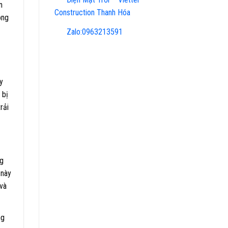
n
Construction Thanh Hóa
ông
Zalo:0963213591
y
 bị
rải
ng
 này
 và
ng