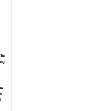
n
 nhà
ơng
ợc
và
i