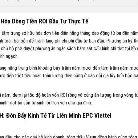
 Hóa Dòng Tiền ROI Đầu Tư Thực Tế
ự tầm trung sở hữu hóa đơn tiền điện hằng tháng dao động từ ba đến nă
nh toán bài bản để tránh lãng phí chi phí đầu tư ban đầu. Phương án kỹ th
hủ hộ phê duyệt phương án ngân sách bám sát cấu hình chi tiết tại hồ 
ính ngạch.
uang năng trung bình khoảng bảy trăm năm mươi đến tám trăm năm mươ
c tiếp triệt tiêu hoàn toàn lượng điện năng ở các dải giá lũy tiến bậc c
ơi năm, đem lại tốc độ hoàn vốn ROI ròng vô cùng ấn tượng trong vòng t
nh một tài sản tự sinh lời trọn vẹn cho gia đình.
: Đòn Bẩy Kinh Tế Từ Liên Minh EPC Viettel
an đầu cho các chủ hộ kinh doanh, tổng thầu Visun đồng hành cùng tổng