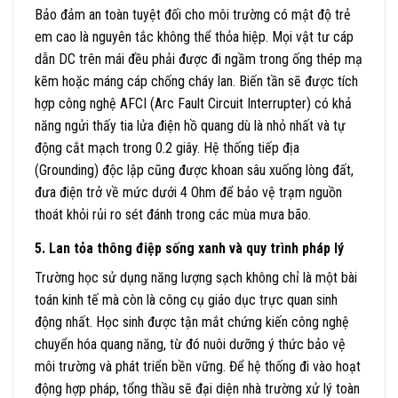
Bảo đảm an toàn tuyệt đối cho môi trường có mật độ trẻ
em cao là nguyên tắc không thể thỏa hiệp. Mọi vật tư cáp
dẫn DC trên mái đều phải được đi ngầm trong ống thép mạ
kẽm hoặc máng cáp chống cháy lan. Biến tần sẽ được tích
hợp công nghệ AFCI (Arc Fault Circuit Interrupter) có khả
năng ngửi thấy tia lửa điện hồ quang dù là nhỏ nhất và tự
động cắt mạch trong 0.2 giây. Hệ thống tiếp địa
(Grounding) độc lập cũng được khoan sâu xuống lòng đất,
đưa điện trở về mức dưới 4 Ohm để bảo vệ trạm nguồn
thoát khỏi rủi ro sét đánh trong các mùa mưa bão.
5. Lan tỏa thông điệp sống xanh và quy trình pháp lý
Trường học sử dụng năng lượng sạch không chỉ là một bài
toán kinh tế mà còn là công cụ giáo dục trực quan sinh
động nhất. Học sinh được tận mắt chứng kiến công nghệ
chuyển hóa quang năng, từ đó nuôi dưỡng ý thức bảo vệ
môi trường và phát triển bền vững. Để hệ thống đi vào hoạt
động hợp pháp, tổng thầu sẽ đại diện nhà trường xử lý toàn