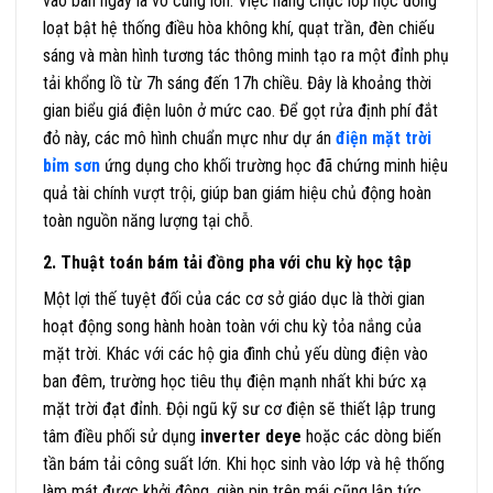
vào ban ngày là vô cùng lớn. Việc hàng chục lớp học đồng
loạt bật hệ thống điều hòa không khí, quạt trần, đèn chiếu
sáng và màn hình tương tác thông minh tạo ra một đỉnh phụ
tải khổng lồ từ 7h sáng đến 17h chiều. Đây là khoảng thời
gian biểu giá điện luôn ở mức cao. Để gọt rửa định phí đắt
đỏ này, các mô hình chuẩn mực như dự án
điện mặt trời
bỉm sơn
ứng dụng cho khối trường học đã chứng minh hiệu
quả tài chính vượt trội, giúp ban giám hiệu chủ động hoàn
toàn nguồn năng lượng tại chỗ.
2. Thuật toán bám tải đồng pha với chu kỳ học tập
Một lợi thế tuyệt đối của các cơ sở giáo dục là thời gian
hoạt động song hành hoàn toàn với chu kỳ tỏa nắng của
mặt trời. Khác với các hộ gia đình chủ yếu dùng điện vào
ban đêm, trường học tiêu thụ điện mạnh nhất khi bức xạ
mặt trời đạt đỉnh. Đội ngũ kỹ sư cơ điện sẽ thiết lập trung
tâm điều phối sử dụng
inverter deye
hoặc các dòng biến
tần bám tải công suất lớn. Khi học sinh vào lớp và hệ thống
làm mát được khởi động, giàn pin trên mái cũng lập tức